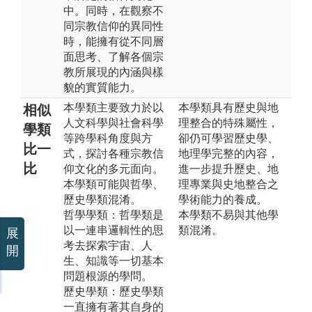
中。同時，在觀察不
同宗教信仰的異同性
時，能擁有從不同層
面思考、了解各個宗
教所展現的內涵與樣
貌的實質能力。
本學類主要致力於以
本學類具有歷史與地
相似
人文科學與社會科學
理整合的特殊屬性，
學類
等跨學科角度與方
卻仍可學習歷史學、
比一
式，探討各種宗教信
地理學完整的內容，
比
仰文化的多元面向。
進一步提升歷史、地
本學類可能與哲學、
理專業與史地整合之
歷史學類混淆。
學術能力的養成。
哲學學類：哲學類是
本學類不易與其他學
以一連串邏輯性的思
類混淆。
展
考去探索宇宙、人
開
生、知識等一切基本
問題根源的學問。
歷史學類：歷史學類
一直擁有著其自身的