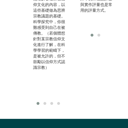
仰文化的內容，以
接觸，但宗教學類
與實作評量也是常
是
這些基礎做為思辨
仍是以培養宗教研
用的評量方式。
領
宗教議題的基礎。
究與思辨人才為
類
科學探究中，你很
主，而宗教活動已
法
難感受到自己在被
有以產業或是經營
文
傳教。（若個體想
導向的發展跡象，
理
針對某宗教信仰文
我們鼓勵學生進行
人
化進行了解，在科
跨領域學習與銜
究
學學習的範疇下，
接，因此出路相當
不
是被允許的，但不
多元：宗教研究人
鼓勵以信仰方式認
員、生命教育老
識宗教）
師、宗教輔導、宗
教行政、宗教文創
設計、宗教旅遊觀
光、生命事業與禮
儀師等。