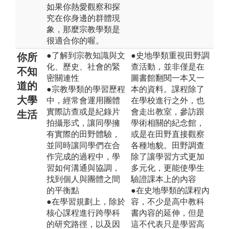
如果你熱愛觀察和探
究在你身邊的群體現
象，那麼宗教學類是
很適合你的喔。
●了解到宗教知識與文
●史地學類重視田野調
你所
化、歷史、社會的緊
查活動，並非僅是在
不知
密關連性
圖書館翻閱一本又一
道的
●宗教學類的學習歷程
本的資料。課程除了
大學
中，經常會運用團體
在學校進行之外，也
實際訪查或是紀錄片
會走出教室，參訪跟
生活
拍攝形式，讓同學擁
學術相關的紀念館，
有實際的田野體驗，
或是在田野直接觀察
並同時讓同學們在合
各種地貌。田野調查
作完成的過程中，學
除了讓學習方式更加
習如何溝通與協調，
多元化，更能使學生
找到個人與團體之間
驗證課本上的內容
的平衡點
●在史地學類的課程內
●在學習規劃上，除於
容，不少是高中教科
核心課程進行跨學科
書內容的延伸，但是
的研究路徑，以及因
這不代表只是學習高