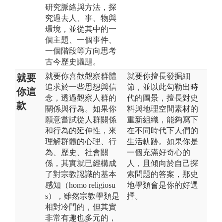
研究脈絡與方法，探
究過去人、事、物與
環境，並從其中的一
個主題、一個事件、
一個階段等方向思考
古今歷史議題。
就要你喜歡觀察群體
就要你擅長發掘細
就要
追求於一些思想與信
節，並以此勾勒出時
你這
念，透過觀察人群的
代的圖景，擅長對史
款
關係與行為。如果你
料與地理空間素材的
願意嘗試從人群關係
重新組織，能夠寫下
和行為的延伸性，來
在不同時代下人們的
理解群體的心理、行
生活軌跡。如果你是
為、歷史、社會關
一個充滿好奇心的
係，其實就已經構成
人，且傾向於自己探
了對宗教認識的基本
索問題的答案，那史
感知（homo religiosu
地學類會是你的好選
s），雖然宗教學類是
擇。
相對冷門的，但其實
非常有趣也多元的，