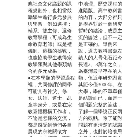
應社會文化議題的課
中地理、歷史課程的
程規劃外，也相當鼓
進階版。高中教科書
勵學生進行多元發展
的內容，大部分都只
與學習，例如選擇：
是學界對於一個研究
輔系、雙主修、選修
暫時的結論，或是主
教育學程（可成為生
流的論述，但不一定
命教育老師）或是禮
是正確的。舉例來
儀師。這樣的挑戰，
說，過去教科書寫左
也能協助學生獲得宗
鎮人的人骨化石距今
教學類與其他學類結
長達2、3萬年之久，
合的多元成果
為臺灣最早存在的人
●在本學類的學習過程
類，但近年研究證實
裡，共同修課的同學
其距今僅3000年。在
可能具有神父、修
大學，學的不單單僅
女、法師、道士、乩
是結論而已，而是一
童等身分，或是在宗
個問題完整的論述，
教團體機構工作者，
了解一個學說正反兩
不論是怎樣的交流，
方的觀點。除了能對
都是感受到他們各自
問題有更清楚的認識
展現的宗教關懷方
之外，也對於培養思