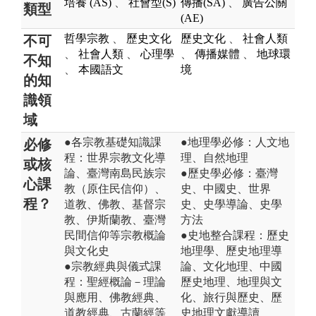
培養 (AS)
、
社會型(S)
傳播(SA)
、
廣告公關
類型
(AE)
哲學宗教
、
歷史文化
歷史文化
、
社會人類
不可
、
社會人類
、
心理學
、
傳播媒體
、
地球環
不知
、
本國語文
境
的知
識領
域
●各宗教基礎知識課
●地理學必修：人文地
必修
程：世界宗教文化導
理、自然地理
或核
論、臺灣南島民族宗
●歷史學必修：臺灣
心課
教（原住民信仰）、
史、中國史、世界
程？
道教、佛教、基督宗
史、史學導論、史學
教、伊斯蘭教、臺灣
方法
民間信仰等宗教概論
●史地整合課程：歷史
與文化史
地理學、歷史地理導
●宗教經典與儀式課
論、文化地理、中國
程：聖經概論－理論
歷史地理、地理與文
與應用、佛教經典、
化、旅行與歷史、歷
道教經典、古蘭經等
史地理文獻導讀