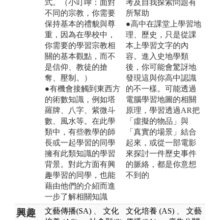
式。（小叮嚀：面對
考及自我探索問題有
不同的宗教，你需要
所幫助
保持基本的禮貌與尊
●高中在課堂上學習地
重，因為在學校中，
理、歷史，只是從課
你需要的學習宗教相
本上學習文字的內
關的基本觀點，而不
容。進入史地學類
是信仰、教徒的搶
後，你可能會驚訝地
奪、壓制。）
發現這與你高中認識
●有機會接觸到東西方
的不一樣。可能透過
的術數知識，例如塔
電腦學習地圖的相關
羅牌、八字、紫微斗
原理，學習透過AR把
數、風水等。在此學
「虛擬的物品」與
類中，有些教學的師
「真實的場景」結合
長或一起學習的同學
起來，或從一部電影
擁有此類知識的學習
來探討一件歷史事件
背景。對此方面有興
的脈絡，都是你意想
趣學習的同學，也能
不到的
藉由他們的介紹而進
一步了解相關知識
文藝傳播(SA)
、
文化
文化培養 (AS)
、
文藝
興趣