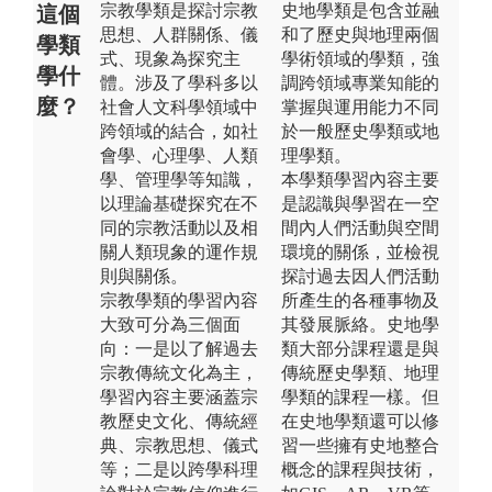
宗教學類是探討宗教
史地學類是包含並融
這個
思想、人群關係、儀
和了歷史與地理兩個
學類
式、現象為探究主
學術領域的學類，強
學什
體。涉及了學科多以
調跨領域專業知能的
麼？
社會人文科學領域中
掌握與運用能力不同
跨領域的結合，如社
於一般歷史學類或地
會學、心理學、人類
理學類。
學、管理學等知識，
本學類學習內容主要
以理論基礎探究在不
是認識與學習在一空
同的宗教活動以及相
間內人們活動與空間
關人類現象的運作規
環境的關係，並檢視
則與關係。
探討過去因人們活動
宗教學類的學習內容
所產生的各種事物及
大致可分為三個面
其發展脈絡。史地學
向：一是以了解過去
類大部分課程還是與
宗教傳統文化為主，
傳統歷史學類、地理
學習內容主要涵蓋宗
學類的課程一樣。但
教歷史文化、傳統經
在史地學類還可以修
典、宗教思想、儀式
習一些擁有史地整合
等；二是以跨學科理
概念的課程與技術，