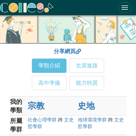
ColleGo! 大學選才與高中育才輔助系統
分享網頁
學類介紹
生涯進路
高中準備
能力特質
我的
宗教
史地
學類
社會心理
學群
跨
文史
地球環境
學群
跨
文史
所屬
哲
學群
哲
學群
學群