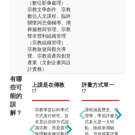
（數位影像處理）、
宗教文學創作、宗教
數位人文課程、臨終
關懷與悲傷輔導、殯
葬服務與管理、宗教
暨非營利組織管理
（宗教組織管理）、
宗教旅遊與觀光導
覽、宗教資產與創意
產業（文創企畫與設
計實務）
有哪
上課是在傳教
畢業即出家或
評量方式單一
讀
出
些可
!?
當神職人員 !?
!?
是在
能的
誤
宗教學是以科學式
其實要當神職人
課程涵蓋歷史、地
神
解？
方式進行研究，並
員，還得讀神學
理學，學習評量方
多
非是以信仰方式認
院、佛學院呢，雖
式多元是一大特
帝
識宗教，而是盡可
然宗教學類與此兩
點，除紙筆測驗
統
能理解各種宗教信
學院有相對緊密的
外，另外檔案評量
其