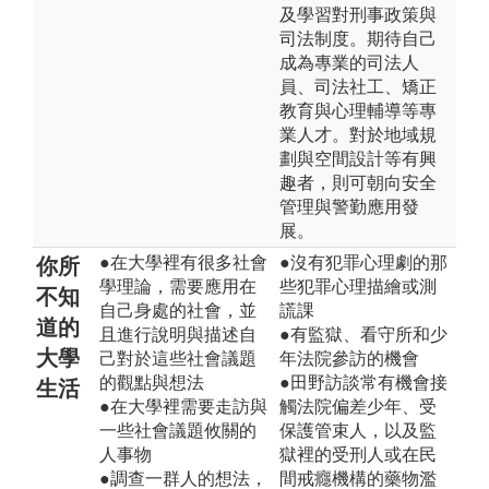
及學習對刑事政策與
司法制度。期待自己
成為專業的司法人
員、司法社工、矯正
教育與心理輔導等專
業人才。對於地域規
劃與空間設計等有興
趣者，則可朝向安全
管理與警勤應用發
展。
●在大學裡有很多社會
●沒有犯罪心理劇的那
你所
學理論，需要應用在
些犯罪心理描繪或測
不知
自己身處的社會，並
謊課
道的
且進行說明與描述自
●有監獄、看守所和少
大學
己對於這些社會議題
年法院參訪的機會
的觀點與想法
●田野訪談常有機會接
生活
●在大學裡需要走訪與
觸法院偏差少年、受
一些社會議題攸關的
保護管束人，以及監
人事物
獄裡的受刑人或在民
●調查一群人的想法，
間戒癮機構的藥物濫