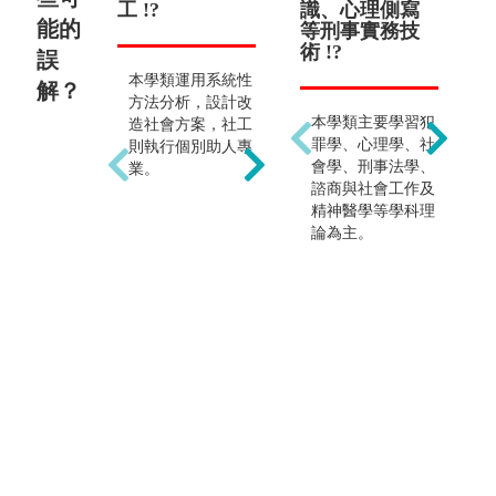
工 !?
運動 !?
識、心理側寫
利
理
能的
等刑事實務技
工性
識
術 !?
學
誤
類
本學類運用系統性
社會學類主要在於
解？
學
畢
方法分析，設計改
培養學生洞悉社會
本學類主要學習犯
利
造社會方案，社工
現象的觀察力與分
罪學、心理學、社
機
則執行個別助人專
析能力，對於日常
會學、刑事法學、
構
業。
生活及未來就業有
諮商與社會工作及
多
很大的幫助。除社
精神醫學等學科理
構
會行政、勞工行
論為主。
資
政、政風公職之
理
外，資料調查分析
門
可廣泛應用於職
企
場，也容易創業。
是
業
府
員
業
多