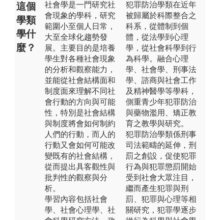
社會學是一門研究社
犯罪防治學類在近年
這個
會現象的學科，研究
被歸屬於科際整合之
學類
範圍小至個人日常，
科系，從體制到個
學什
大至全球化趨勢發
體，從法學到心理
麼？
展。主要目的是培養
學，從社會科學到行
學生對各種社會現象
為科學。融合心理
的分析和觀察能力，
學、社會學、刑事法
並能從社會結構面和
學、諮商與社會工作
制度面來理解不同社
及精神醫學等學科，
會行動的方向與可能
側重青少年犯罪防治
性，特別是社會結構
與藥物濫用、矯正教
與制度將會如何制約
育之教學與研究。
人們的行動，而人的
犯罪防治學類係刑事
行動又會如何可能改
司法範疇的延伸，刑
變既有的社會結構，
罰之創設，促使犯罪
從而提出具客觀性與
行為與犯罪懲罰開始
批判性的觀察與分
受到社會大眾注目，
析。
繼而產生犯罪與刑
學習內容包括社會
罰、犯罪與心理等相
學、社會心理學、社
關研究，犯罪學逐步