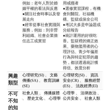
例如：老年人對於婚
用戒癮者
姻平權的看法與反應
●選修實習課程，有機
●關注社會時事以及發
會到醫院、社福機
展走向
構、監獄或保全公司
●經常從事社會實踐與
●考試大多是申論題或
服務，例如：到非營
分組報告
利組織、社會企業擔
●統計運用的好很吃
任志工或實習
香。監獄裡的矯正效
果、藥物濫用者的心
理評估、青少年偏差
行為與特定犯罪的趨
勢，都須透過統計獲
得信、效度分析
心理研究(SI)
、
文藝
心理研究(SI)
、
資訊
興趣
傳播(SA)
、
教育訓練
安全(CR)
、
服務經營
類型
(SE)
(ES)
、
法政經濟(EI)
社會人類
、
傳播媒體
心理學
、
法律政治
、
不可
、
歷史文化
、
心理學
公共安全
、
社會人類
不知
的知