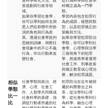
會科學研究方法、政
從行為科學與社會學
策規劃與行政等領
科獨立成為一門學
域。
類。
如果你學習社會學，
學習內容包含犯罪行
你可以學到如何去洞
為的成因，樣態與類
悉人們在群體中所扮
型，以及犯罪矯正的
演的角色與行為差
策略與方法。
異。透過社會學批判
如果你學習犯罪防治
思維的訓練，洞察社
學類，你可以學到社
會現象中的不公不義
會學、心理學與法學
行為，作出行動來改
三個視角下的犯罪
變社會。
學，然後再學著運用
社會工作、刑事政策
與矯正教育或心理治
療，解決犯罪議題。
社會學類與政治、經
犯罪防治在近年被歸
相似
濟、心理、社會工
屬於科際整合之科
學類
作、人類學共同構成
系，從法學到心理
比一
社會科學的基礎，強
學，從社會科學到行
比
調從行動者所處的社
為科學。融合心理