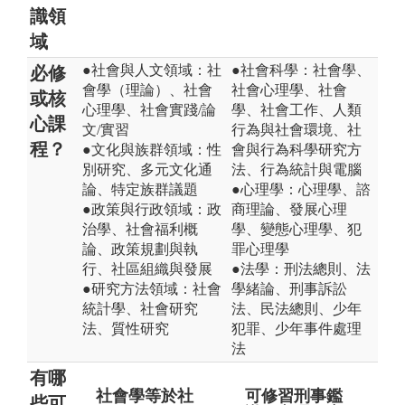
識領
域
●社會與人文領域：社
●社會科學：社會學、
必修
會學（理論）、社會
社會心理學、社會
或核
心理學、社會實踐/論
學、社會工作、人類
心課
文/實習
行為與社會環境、社
程？
●文化與族群領域：性
會與行為科學研究方
別研究、多元文化通
法、行為統計與電腦
論、特定族群議題
●心理學：心理學、諮
●政策與行政領域：政
商理論、發展心理
治學、社會福利概
學、變態心理學、犯
論、政策規劃與執
罪心理學
行、社區組織與發展
●法學：刑法總則、法
●研究方法領域：社會
學緒論、刑事訴訟
統計學、社會研究
法、民法總則、少年
法、質性研究
犯罪、少年事件處理
法
有哪
社會學等於社
只能從事社會
可修習刑事鑑
僅
不
些可