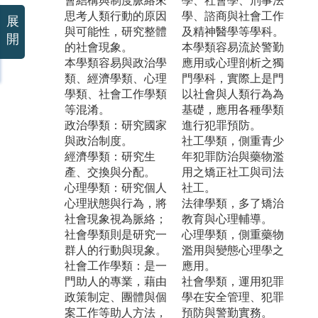
會結構與制度脈絡來
學、社會學、刑事法
思考人類行動的原因
學、諮商與社會工作
展
與可能性，研究整體
及精神醫學等學科。
開
的社會現象。
本學類容易流於警勤
本學類容易與政治學
應用或心理剖析之獨
類、經濟學類、心理
門學科，實際上是門
學類、社會工作學類
以社會與人類行為為
等混淆。
基礎，應用各種學類
政治學類：研究國家
進行犯罪預防。
與政治制度。
社工學類，側重青少
經濟學類：研究生
年犯罪防治與藥物濫
產、交換與分配。
用之矯正社工與司法
心理學類：研究個人
社工。
心理狀態與行為，將
法律學類，多了矯治
社會現象視為脈絡；
教育與心理輔導。
社會學類則是研究一
心理學類，側重藥物
群人的行動與現象。
濫用與變態心理學之
社會工作學類：是一
應用。
門助人的專業，藉由
社會學類，運用犯罪
政策制定、團體與個
學在安全管理、犯罪
案工作等助人方法，
預防與警勤實務。