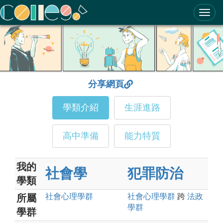
ColleGo! 大學選才與高中育才輔助系統
分享網頁
學類介紹
生涯進路
高中準備
能力特質
我的
社會學
犯罪防治
學類
社會心理
學群
社會心理
學群
跨
法政
所屬
學群
學群