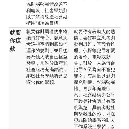
協助弱勢團體改善不
利處境；社會學類則
以了解與改造社會結
構性問題為目標。
就要你對周遭的事物
就要你有著助人的熱
就要
抱持好奇心、願意思
情，喜好獨立思考與
你這
考這些事情到底如何
批判思維，喜歡看推
款
運作的規則，並且想
理、偵探等犯罪相關
要為他人或自己權益
的著作、電影或影
發聲，且對於政府和
集，對於「人為何會
社會服務充滿熱誠，
犯罪？又為何不會犯
那麼社會學類將會是
罪？」有高度興趣與
適合你的學類。
探究動機。對弱勢團
體、青少年偏差行
為、社會結構與公平
正義等社會議題有高
度興趣，具備客觀性
與堅毅性的你，可在
犯罪防治學系的助人
工作系統性學習，以