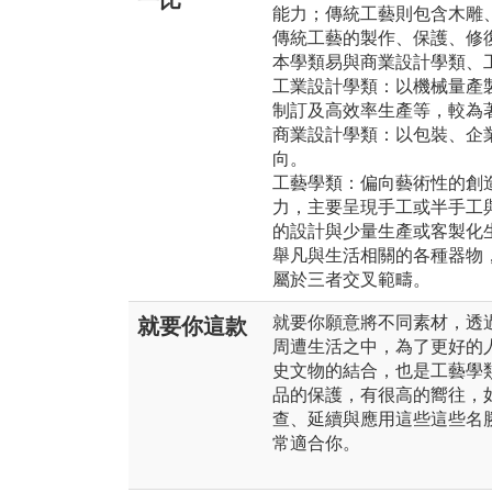
一比
能力；傳統工藝則包含木雕
傳統工藝的製作、保護、修
本學類易與商業設計學類、
工業設計學類：以機械量產
制訂及高效率生產等，較為
商業設計學類：以包裝、企
向。
工藝學類：偏向藝術性的創
力，主要呈現手工或半手工
的設計與少量生產或客製化
舉凡與生活相關的各種器物
屬於三者交叉範疇。
就要你願意將不同素材，透
就要你這款
周遭生活之中，為了更好的
史文物的結合，也是工藝學
品的保護，有很高的嚮往，
查、延續與應用這些這些名
常適合你。