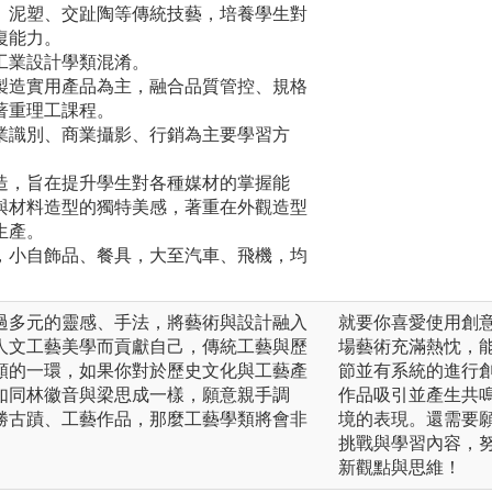
、泥塑、交趾陶等傳統技藝，培養學生對
復能力。
工業設計學類混淆。
製造實用產品為主，融合品質管控、規格
著重理工課程。
業識別、商業攝影、行銷為主要學習方
造，旨在提升學生對各種媒材的掌握能
與材料造型的獨特美感，著重在外觀造型
生產。
，小自飾品、餐具，大至汽車、飛機，均
過多元的靈感、手法，將藝術與設計融入
就要你喜愛使用創
人文工藝美學而貢獻自己，傳統工藝與歷
場藝術充滿熱忱，
類的一環，如果你對於歷史文化與工藝產
節並有系統的進行
如同林徽音與梁思成一樣，願意親手調
作品吸引並產生共
勝古蹟、工藝作品，那麼工藝學類將會非
境的表現。還需要
挑戰與學習內容，
新觀點與思維！