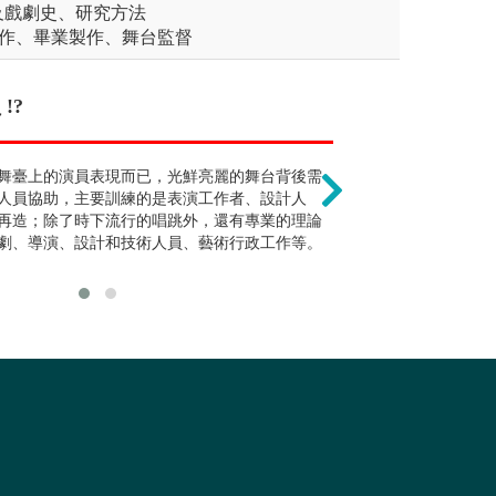
及戲劇史、研究方法
製作、畢業製作、舞台監督
!?
學習工藝就不再是純藝
畢業後就能當藝
新的思維，配合靈活應用各種媒材，完全
舞臺上的演員表現而已，光鮮亮麗的舞台背後需
工藝設計講求實用性，因
本學類的教育宗
計人才條件，除了單純的進行工藝品創作
人員協助，主要訓練的是表演工作者、設計人
量的媒材，所以對於有興
觸類旁通的「創
、文物保護、陶藝家、教師甚至各種工藝
再造；除了時下流行的唱跳外，還有專業的理論
同媒材的結合與應用，反
類學生畢業後可能的發展方向。
劇、導演、設計和技術人員、藝術行政工作等。