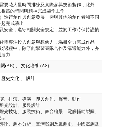
程需要花大量時間排練及實際參與技術製作，此外，
入相當的時間與精神完成製作工作
材）進行創作與創意發展，需與其他的創作者和不同
一起完成演出
率及安全，遵守相關安全規定，並於工作時保持謹慎
演皆需專注投入創意與想像力，竭盡全力完成作品
實踐過程中，除了能學習團隊合作及溝通能力外，亦
創造力
關(AE)
、
文化培養 (AS)
歷史文化
、
設計
表演、排演、導演、即興創作、聲音、動作
、燈光設計、服裝設計
、燈光技術、服裝技術、舞台繪景、電腦輔助製圖、
造型
場導論、劇本分析、臺灣戲劇及戲劇史、中國戲劇及