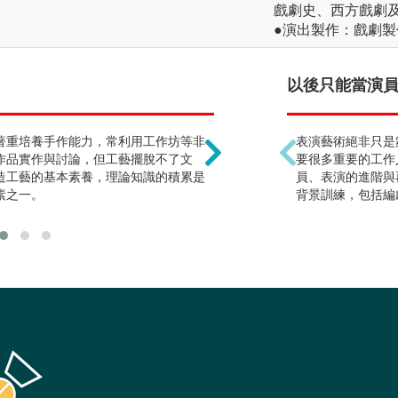
戲劇史、西方戲劇
●演出製作：戲劇
畢業後的出路少 !?
以後只能當演員 
著重培養手作能力，常利用工作坊等非
傳統工藝逐漸式微，但創
表演藝術絕非只是
作品實作與討論，但工藝擺脫不了文
能滿足各行各業所需的設
要很多重要的工作
造工藝的基本素養，理論知識的積累是
外，產品設計、室內設計
員、表演的進階與
素之一。
類自創品牌等，都是工藝
背景訓練，包括編