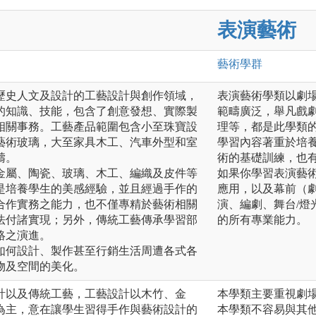
表演藝術
藝術
學群
歷史人文及設計的工藝設計與創作領域，
表演藝術學類以劇
的知識、技能，包含了創意發想、實際製
範疇廣泛，舉凡戲
相關事務。工藝產品範圍包含小至珠寶設
理等，都是此學類
藝術玻璃，大至家具木工、汽車外型和室
學習內容著重於培
疇。
術的基礎訓練，也
金屬、陶瓷、玻璃、木工、編織及皮件等
如果你學習表演藝
是培養學生的美感經驗，並且經過手作的
應用，以及幕前（
合作實務之能力，也不僅專精於藝術相關
演、編劇、舞台/燈
法付諸實現；另外，傳統工藝傳承學習部
的所有專業能力。
絡之演進。
如何設計、製作甚至行銷生活周遭各式各
物及空間的美化。
計以及傳統工藝，工藝設計以木竹、金
本學類主要重視劇
為主，意在讓學生習得手作與藝術設計的
本學類不容易與其