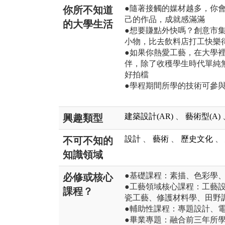
●隨著接觸的媒材越多，你
你所不知道
己的作品，成就感滿滿
的大學生活
●想要賺點外快嗎？創意市
小物，比去飲料店打工快樂
●如果你熱愛工藝，在大學
伴，除了收穫學生時代單純
好拍檔
●學程期間所學的技術可參
建築設計(AR)
、
藝術型(A)
興趣類型
設計
、
藝術
、
歷史文化
、
不可不知的
知識領域
●基礎課程：素描、色彩學
必修或核心
●工藝領域核心課程：工藝
課程？
瓷工藝、修護材料學、田野
●輔助性課程：專題設計、
●畢業專題：融合前三年所