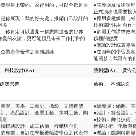
會發現身上帶的、家裡用的，可以全都是自
●表導演及技術課
正式演出也需要投
集是你展現自我的好去處，推銷自己設計的
●採用多種媒體（
得多
技術部門共同合作
裡，你肯定可以遇見一群志同道合的好夥
●劇場工作講求效
無憂的友誼，更可能預見未來工作打拼的
積極的態度
●無論設計或表導
與企業產學合作之實務訓練
●在四年的學習及
能開發自我潛在的
、
科技設計(RA)
藝術型(A)
、
廣告公
建築營造
藝術
、
本國語文
、
、圖學、美學、工藝史、攝影、立體造型
●編導演：編劇、
設計、產品設計、金屬工藝、木材工藝、陶
●設計：舞台設計
調查
●技術：舞台技術
電腦輔助設計、施工估價、行銷與企劃
音響技術、化妝與
學的專業，自訂在學最後驗證學位之代表作
●理論：戲劇與劇