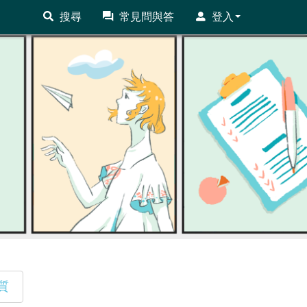
搜尋
常見問與答
登入
質