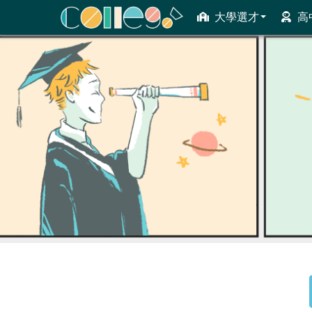
大學選才
高
ColleGo! 大學選才與高中育才輔助系統