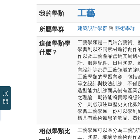
工藝
我的學類
建築設計
學群
跨
藝術
學群
所屬學群
工藝學類是一門結合藝術、
這個學類學
學習到以不同素材進行創作
什麼？
作以及工藝產品營銷其周邊
計、服裝配件、日用陶瓷、
內設計等都是工藝領域的範
工藝學類的學習內容，包括
等之設計與技法訓練。不僅
造型能力訓練而具備有產業
展
之理論，期待能將實際將想
開
分，則必須注重歷史文化脈
學習工藝學類，你可以學到
樣具有藝術氣息的飾品、器
工藝學類可以區分為工藝設
相似學類比
工、陶瓷、玻璃等藝術創作