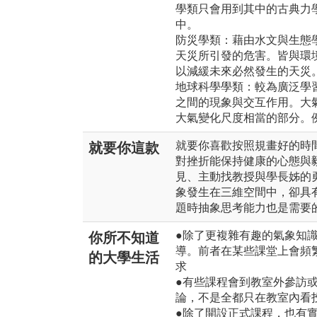
學類只會用到其中的古典力
中。
防災學類：藉由水文與生態
天災所引發的危害。皆與環
以減緩未來必然發生的天災
地球科學學類：較為廣泛學
之間的現象與交互作用。大
大氣變化尺度相當的部分。
就要你喜歡按照規畫好的時
就要你這款
對挫折能保持健康的心態與
見、主動找教授與學長姊的
象發生在三維空間中，卻具
題時抽象思考能力也是需要
●除了更複雜有趣的氣象知
你所不知道
導。前者在某些課堂上會頻
的大學生活
求
●有些課程會到教室外參訪
論，不是全都只在教室內看
●除了開設正式課程，也有