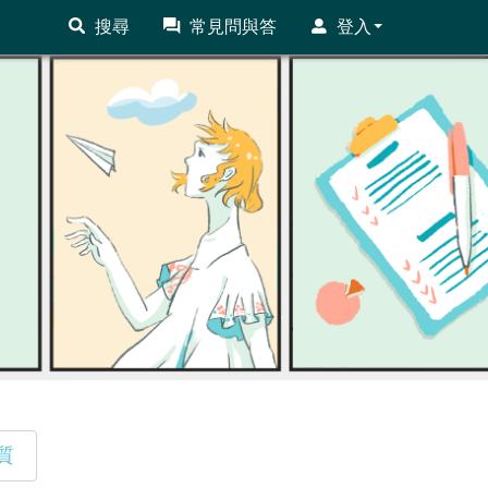
搜尋
常見問與答
登入
質