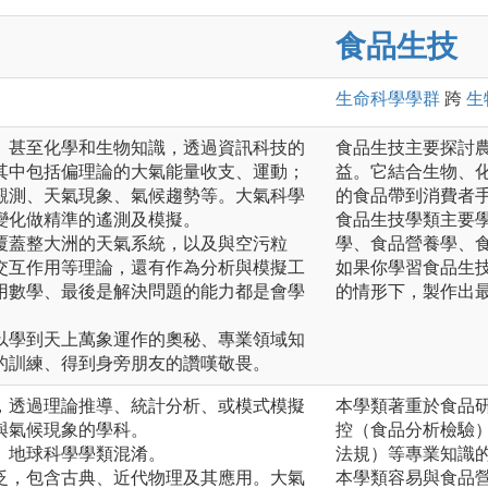
食品生技
生命科學
學群
跨
生
、甚至化學和生物知識，透過資訊科技的
食品生技主要探討
其中包括偏理論的大氣能量收支、運動；
益。它結合生物、
觀測、天氣現象、氣候趨勢等。大氣科學
的食品帶到消費者
變化做精準的遙測及模擬。
食品生技學類主要
覆蓋整大洲的天氣系統，以及與空污粒
學、食品營養學、
交互作用等理論，還有作為分析與模擬工
如果你學習食品生
用數學、最後是解決問題的能力都是會學
的情形下，製作出
以學到天上萬象運作的奧秘、專業領域知
的訓練、得到身旁朋友的讚嘆敬畏。
，透過理論推導、統計分析、或模式模擬
本學類著重於食品
與氣候現象的學科。
控（食品分析檢驗
、地球科學學類混淆。
法規）等專業知識
泛，包含古典、近代物理及其應用。大氣
本學類容易與食品