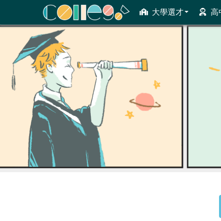
大學選才
高
ColleGo! 大學選才與高中育才輔助系統