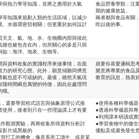
學與熱力學等知識，並將之應用於大氣
食品營養學類：注
期的健康效益。
學等知識來規劃人類的生活區域，以減少
兩者都與食品有關
境、水循環密切相關；但更重於如何設計
吃以後的事。
。
習天文、氣、地、水、生物圈內部與彼此
氣雖也被包含在內，但所關心的多是只與
例如：海洋、地表、生物等。
間與資料收集的實踐程序來做事情，在面
就要你喜愛邏輯思
毅力的研究心態。此外，願意傾聽同儕意
樂意將專業的食品
勇氣也是不可或缺的。最後，雖然天氣現
教育的訊息，熱衷
有隨時間瞬息萬變的特徵，因此在處理問
的哦。
識，還要學習程式語言與抽象原理公式推
●使用各種科學儀
繁使用，後者則只在一些理論課上才有要
●透過科學儀器與
●利用課本研讀或
或作觀測實驗，再將收集所得資料分析討
●學習食物中的微
投影片或黑板的
優點及或避免發生
實習打工的機會，像是系所工讀生、或是某