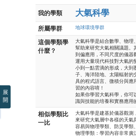
大氣科學
我的學類
地球環境
學群
所屬學群
大氣科學是結合數學、物理
這個學類學
幫助來研究大氣相關議題。
什麼？
到偏應用，不同尺度的儀器
運用大量現代科技對大氣的
小到一點雲滴的形成，大到
子、海洋陸地、太陽輻射的
具的程式語言、微積分與應
習的內容唷！
展
如果你學習大氣科學，你可
開
識與技能的培養和實務應用
大氣科學是建基於儀器觀測
相似學類比
來研究大氣層中各樣的天氣
一比
容易與物理學類、防災學類
物理學類：學習內容非常廣