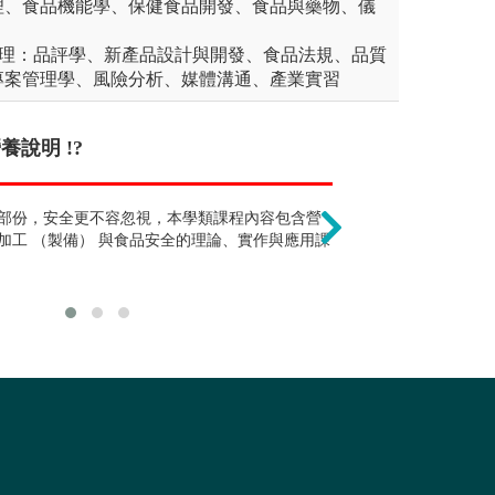
理、食品機能學、保健食品開發、食品與藥物、儀
管理：品評學、新產品設計與開發、食品法規、品質
專案管理學、風險分析、媒體溝通、產業實習
說明 !?
就是在做食品烹
判讀能力，因此除了公職與地球科學相關
部份，安全更不容忽視，本學類課程內容包含營
食品加工是一門
體、金融、教育、航空等相關職業。
加工 （製備） 與食品安全的理論、實作與應用課
範圍，並應用於
科學與藝術。