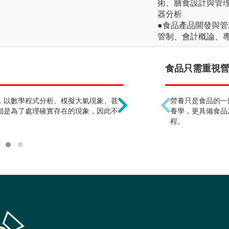
術、膳食設計與管
器分析
●食品產品開發與
管制、會計概論、
一定會當氣象主播 !?
食品只需重視營養
，以數學程式分析、模擬大氣現象、甚
由於具備程式撰寫與天氣
營養只是食品的一
都是為了處理確實存在的現象，因此不
研究，也可投入資訊、媒
養學，更具備食品
程。