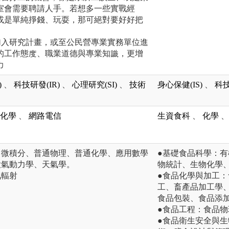
室會需要聘請人手。若想多一些實戰經
或是單純掙錢、玩耍，那可絕對要好好把
加入研究計畫，或至公民營專業實務單位進
的工作態度、職業道德與專業知識，更增
力
)
、
科技研發(IR)
、
心理研究(SI)
、
技術
身心保健(IS)
、
科技
化學
、
網路電信
生資食科
、
化學
、
、微積分、普通物理、普通化學、應用數學
●基礎食品科學：
大氣動力學、天氣學。
物統計、生物化學
氣輻射
●食品化學與加工
工、畜產品加工學
食品包裝、食品添
●食品工程：食品
●食品衛生安全與