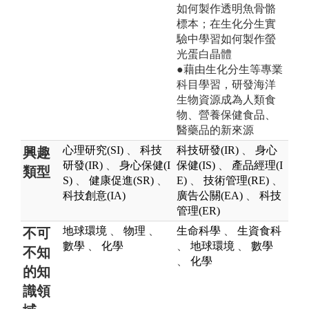
如何製作透明魚骨骼
標本；在生化分生實
驗中學習如何製作螢
光蛋白晶體
●藉由生化分生等專業
科目學習，研發海洋
生物資源成為人類食
物、營養保健食品、
醫藥品的新來源
心理研究(SI)
、
科技
科技研發(IR)
、
身心
興趣
研發(IR)
、
身心保健(I
保健(IS)
、
產品經理(I
類型
S)
、
健康促進(SR)
、
E)
、
技術管理(RE)
、
科技創意(IA)
廣告公關(EA)
、
科技
管理(ER)
地球環境
、
物理
、
生命科學
、
生資食科
不可
數學
、
化學
、
地球環境
、
數學
不知
、
化學
的知
識領