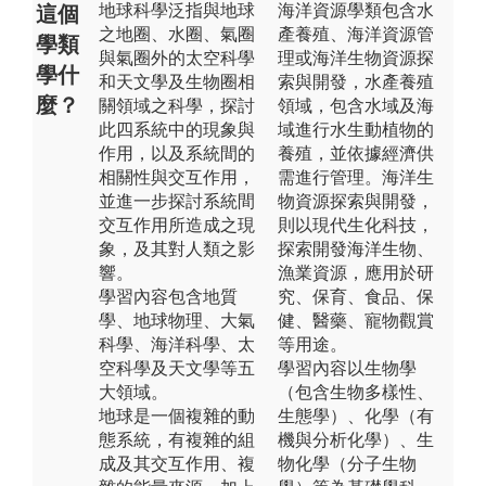
地球科學泛指與地球
海洋資源學類包含水
這個
之地圈、水圈、氣圈
產養殖、海洋資源管
學類
與氣圈外的太空科學
理或海洋生物資源探
學什
和天文學及生物圈相
索與開發，水產養殖
麼？
關領域之科學，探討
領域，包含水域及海
此四系統中的現象與
域進行水生動植物的
作用，以及系統間的
養殖，並依據經濟供
相關性與交互作用，
需進行管理。海洋生
並進一步探討系統間
物資源探索與開發，
交互作用所造成之現
則以現代生化科技，
象，及其對人類之影
探索開發海洋生物、
響。
漁業資源，應用於研
學習內容包含地質
究、保育、食品、保
學、地球物理、大氣
健、醫藥、寵物觀賞
科學、海洋科學、太
等用途。
空科學及天文學等五
學習內容以生物學
大領域。
（包含生物多樣性、
地球是一個複雜的動
生態學）、化學（有
態系統，有複雜的組
機與分析化學）、生
成及其交互作用、複
物化學（分子生物