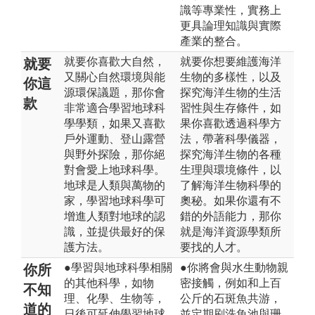
識等專業性，實務上
更具論理知識與實際
產業的整合。
就要你喜歡大自然，
就要你想要維護海洋
就要
又關心自然環境與能
生物的多樣性，以及
你這
源環保議題，那你會
探究海洋生物的生活
款
非常適合學習地球科
習性與生存條件，如
學學類，如果又喜歡
果你喜歡透過科學方
戶外運動、登山露營
法，帶著科學儀器，
與野外探險，那你絕
探究海洋生物的各種
對會愛上地球科學。
生理與環境條件，以
地球是人類與萬物的
了解海洋生物科學的
家，學習地球科學可
奧秘。如果你還有不
增進人類對地球的認
錯的外語能力，那你
識，並提供最好的保
就是海洋資源學類所
護方法。
要找的人才。
●學習與地球科學相關
●你將會與水生動物親
你所
的其他科學，如物
密接觸，例如和上百
不知
理、化學、生物等，
公斤的石斑魚共游，
道的
日後可延伸學習地球
並定期刷洗魚池與珊