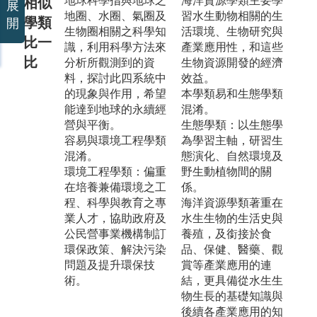
地球科學指與地球之
海洋資源學類主要學
相似
展
地圈、水圈、氣圈及
習水生動物相關的生
學類
開
生物圈相關之科學知
活環境、生物研究與
比一
識，利用科學方法來
產業應用性，和這些
比
分析所觀測到的資
生物資源開發的經濟
料，探討此四系統中
效益。
的現象與作用，希望
本學類易和生態學類
能達到地球的永續經
混淆。
營與平衡。
生態學類：以生態學
容易與環境工程學類
為學習主軸，研習生
混淆。
態演化、自然環境及
環境工程學類：偏重
野生動植物間的關
在培養兼備環境之工
係。
程、科學與教育之專
海洋資源學類著重在
業人才，協助政府及
水生生物的生活史與
公民營事業機構制訂
養殖，及銜接於食
環保政策、解決污染
品、保健、醫藥、觀
問題及提升環保技
賞等產業應用的連
術。
結，更具備從水生生
物生長的基礎知識與
後續各產業應用的知