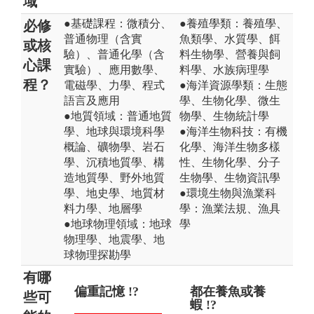
域
●基礎課程：微積分、
●養殖學類：養殖學、
必修
普通物理（含實
魚類學、水質學、餌
或核
驗）、普通化學（含
料生物學、營養與飼
心課
實驗）、應用數學、
料學、水族病理學
程？
電磁學、力學、程式
●海洋資源學類：生態
語言及應用
學、生物化學、微生
●地質領域：普通地質
物學、生物統計學
學、地球與環境科學
●海洋生物科技：有機
概論、礦物學、岩石
化學、海洋生物多樣
學、沉積地質學、構
性、生物化學、分子
造地質學、野外地質
生物學、生物資訊學
學、地史學、地質材
●環境生物與漁業科
料力學、地層學
學：漁業法規、漁具
●地球物理領域：地球
學
物理學、地震學、地
球物理探勘學
有哪
偏重記憶 !?
野外觀測 !?
都在養魚或養
就業
學
些可
蝦 !?
料 