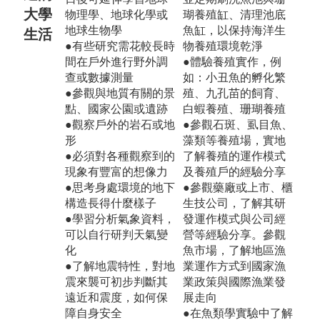
大學
物理學、地球化學或
瑚養殖缸、清理池底
地球生物學
魚缸，以保持海洋生
生活
●有些研究需花較長時
物養殖環境乾淨
間在戶外進行野外調
●體驗養殖實作，例
查或數據測量
如：小丑魚的孵化繁
●參觀與地質有關的景
殖、九孔苗的飼育、
點、國家公園或遺跡
白蝦養殖、珊瑚養殖
●觀察戶外的岩石或地
●參觀石斑、虱目魚、
形
藻類等養殖場，實地
●必須對各種觀察到的
了解養殖的運作模式
現象有豐富的想像力
及養殖戶的經驗分享
●思考身處環境的地下
●參觀藥廠或上市、櫃
構造長得什麼樣子
生技公司，了解其研
●學習分析氣象資料，
發運作模式與公司經
可以自行研判天氣變
營等經驗分享。參觀
化
魚市場，了解地區漁
●了解地震特性，對地
業運作方式到國家漁
震來襲可初步判斷其
業政策與國際漁業發
遠近和震度，如何保
展走向
障自身安全
●在魚類學實驗中了解