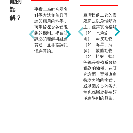
能的
誤
事實上為結合眾多
野外觀測為地球科
因
臺灣目前主要的養
科學方法並兼具理
學的研究方法之
業
解？
殖仍是以魚蝦類為
論與應用的科學，
一，尤其近來所發
域
主，但其實兩棲類
著重於探究各種現
生的自然災害，若
國
（如：六角恐
象的機制。學習知
沒有親歷現場很難
問
龍）、棘皮動物
識必須理解與融會
了解事件的全貌。
所
（如：海星、海
貫通，並非強調記
隨科技的進展和訊
也
參）、軟體動物
憶與背誦。
號傳輸技術提昇，
地
（如：蛤蜊、蜆）
已有相當多室內取
館
等都是養殖系會接
得資料的方式與室
研
觸到的物種。在研
內分析的研究工
司
究方面，育種改良
作。室內資料分析
顧
抗病力強的物種，
研究和野外調查工
作
或基因改良的螢光
作，可依個人興趣
習
魚也都屬於養殖領
選擇。
考
域會學到的範圍。
和
各
程
長
生
發