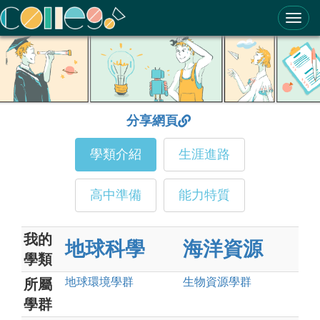
ColleGo! 大學選才與高中育才輔助系統
分享網頁
學類介紹
生涯進路
高中準備
能力特質
我的
地球科學
海洋資源
學類
地球環境
學群
生物資源
學群
所屬
學群