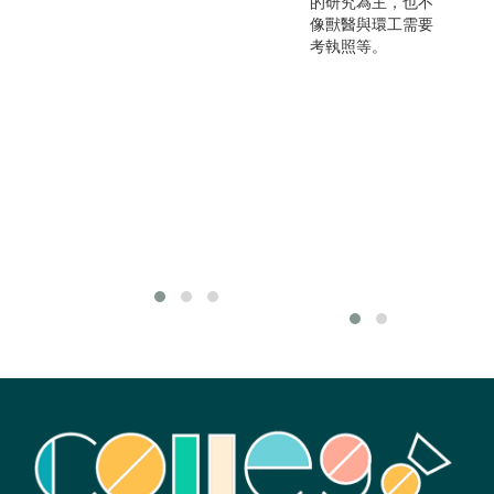
的研究為主，也不
內分析的研究工
司
像獸醫與環工需要
作。室內資料分析
顧
考執照等。
研究和野外調查工
作
作，可依個人興趣
習
選擇。
考
和
各
程
長
生
發
球