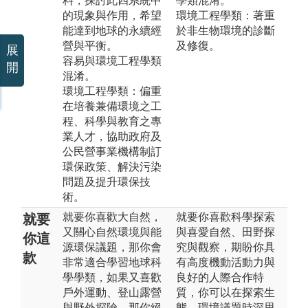
料，探討此四系統中
學類混淆。
的現象與作用，希望
環境工程學類：著重
能達到地球的永續經
於非生物環境的診斷
營與平衡。
及修復。
展
容易與環境工程學類
開
混淆。
環境工程學類：偏重
在培養兼備環境之工
程、科學與教育之專
業人才，協助政府及
公民營事業機構制訂
環保政策、解決污染
問題及提升環保技
術。
就要你喜歡大自然，
就要你喜歡科學探索
就要
又關心自然環境與能
與喜愛自然、田野探
你這
源環保議題，那你會
究與觀察，期盼你具
款
非常適合學習地球科
有高度機動活動力與
學學類，如果又喜歡
良好的人際合作特
戶外運動、登山露營
質，你可以在探索生
與野外探險，那你絕
態、環境議題時深思