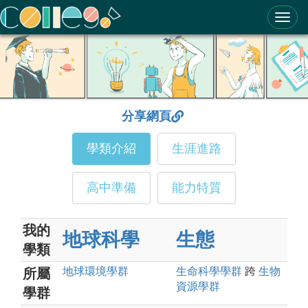
ColleGo! 大學選才與高中育才輔助系統
分享網頁
學類介紹
生涯進路
高中準備
能力特質
我的
地球科學
生態
學類
地球環境
學群
生命科學
學群
跨
生物
所屬
資源
學群
學群