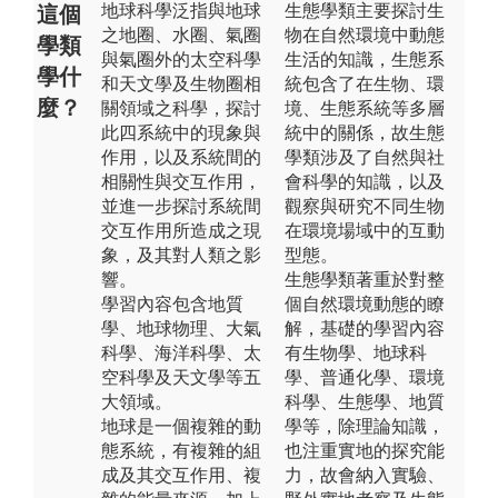
地球科學泛指與地球
生態學類主要探討生
這個
之地圈、水圈、氣圈
物在自然環境中動態
學類
與氣圈外的太空科學
生活的知識，生態系
學什
和天文學及生物圈相
統包含了在生物、環
麼？
關領域之科學，探討
境、生態系統等多層
此四系統中的現象與
統中的關係，故生態
作用，以及系統間的
學類涉及了自然與社
相關性與交互作用，
會科學的知識，以及
並進一步探討系統間
觀察與研究不同生物
交互作用所造成之現
在環境場域中的互動
象，及其對人類之影
型態。
響。
生態學類著重於對整
學習內容包含地質
個自然環境動態的瞭
學、地球物理、大氣
解，基礎的學習內容
科學、海洋科學、太
有生物學、地球科
空科學及天文學等五
學、普通化學、環境
大領域。
科學、生態學、地質
地球是一個複雜的動
學等，除理論知識，
態系統，有複雜的組
也注重實地的探究能
成及其交互作用、複
力，故會納入實驗、