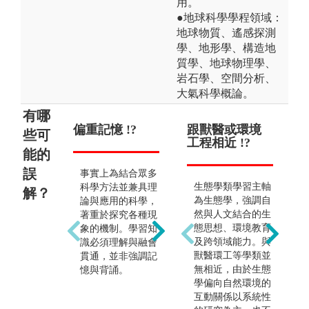
用。
●地球科學學程領域：
地球物質、遙感探測
學、地形學、構造地
質學、地球物理學、
岩石學、空間分析、
大氣科學概論。
有哪
偏重記憶 !?
野外觀測 !?
跟獸醫或環境
就業
前
些可
工程相近 !?
能的
誤
事實上為結合眾多
野外觀測為地球科
因
生態學類學習主軸
科學方法並兼具理
學的研究方法之
業
解？
為生態學，強調自
論與應用的科學，
一，尤其近來所發
域
然與人文結合的生
著重於探究各種現
生的自然災害，若
國
態思想、環境教育
象的機制。學習知
沒有親歷現場很難
問
及跨領域能力。與
識必須理解與融會
了解事件的全貌。
所
獸醫環工等學類並
貫通，並非強調記
隨科技的進展和訊
也
無相近，由於生態
憶與背誦。
號傳輸技術提昇，
地
學偏向自然環境的
已有相當多室內取
館
互動關係以系統性
得資料的方式與室
研