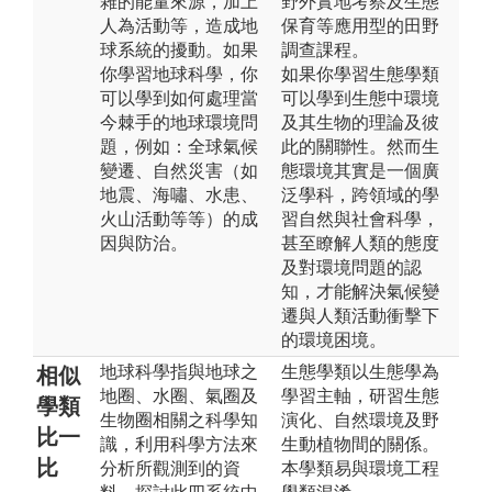
雜的能量來源，加上
野外實地考察及生態
人為活動等，造成地
保育等應用型的田野
球系統的擾動。如果
調查課程。
你學習地球科學，你
如果你學習生態學類
可以學到如何處理當
可以學到生態中環境
今棘手的地球環境問
及其生物的理論及彼
題，例如：全球氣候
此的關聯性。然而生
變遷、自然災害（如
態環境其實是一個廣
地震、海嘯、水患、
泛學科，跨領域的學
火山活動等等）的成
習自然與社會科學，
因與防治。
甚至瞭解人類的態度
及對環境問題的認
知，才能解決氣候變
遷與人類活動衝擊下
的環境困境。
地球科學指與地球之
生態學類以生態學為
相似
地圈、水圈、氣圈及
學習主軸，研習生態
學類
生物圈相關之科學知
演化、自然環境及野
比一
識，利用科學方法來
生動植物間的關係。
比
分析所觀測到的資
本學類易與環境工程