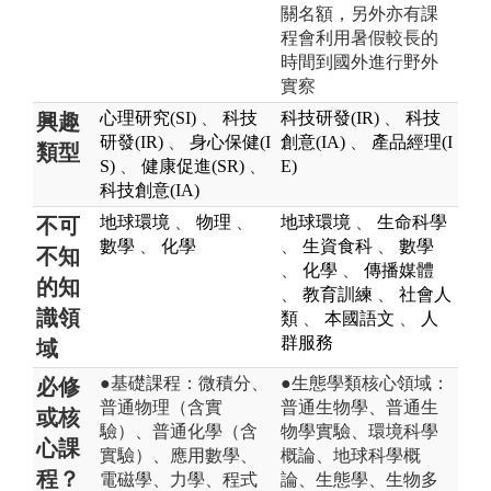
關名額，另外亦有課
程會利用暑假較長的
時間到國外進行野外
實察
心理研究(SI)
、
科技
科技研發(IR)
、
科技
興趣
研發(IR)
、
身心保健(I
創意(IA)
、
產品經理(I
類型
S)
、
健康促進(SR)
、
E)
科技創意(IA)
地球環境
、
物理
、
地球環境
、
生命科學
不可
數學
、
化學
、
生資食科
、
數學
不知
、
化學
、
傳播媒體
的知
、
教育訓練
、
社會人
識領
類
、
本國語文
、
人
群服務
域
●基礎課程：微積分、
●生態學類核心領域：
必修
普通物理（含實
普通生物學、普通生
或核
驗）、普通化學（含
物學實驗、環境科學
心課
實驗）、應用數學、
概論、地球科學概
程？
電磁學、力學、程式
論、生態學、生物多