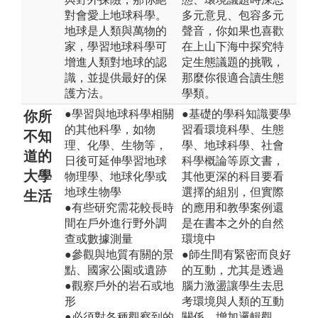
對會愛上地球科學。
多元意見、包容多元
地球是人類與萬物的
聲音，你如果也喜歡
家，學習地球科學可
在上山下海中探究特
增進人類對地球的認
定生態議題的挑戰，
識，並提供最好的保
那麼你很適合讀生態
護方法。
學類。
●學習與地球科學相關
●基礎的學科知識要學
你所
的其他科學，如物
習看環境科學、生態
不知
理、化學、生物等，
學、地球科學、社會
道的
日後可延伸學習地球
科學概論等原文書，
大學
物理學、地球化學或
其他更深的科目要看
地球生物學
選擇的組別，但實際
生活
●有些研究需花較長時
的應用和教學案例還
間在戶外進行野外調
是在書本之外的自然
查或數據測量
環境中
●參觀與地質有關的景
●師生間有緊密而良好
點、國家公園或遺跡
的互動，尤其是透過
●觀察戶外的岩石或地
腦力激盪讓學生去思
形
考環境與人類的互動
●必須對各種觀察到的
關係、增加邏輯觀