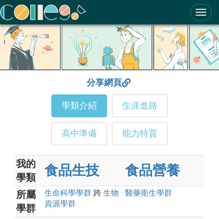
ColleGo! 大學選才與高中育才輔助系統
分享網頁
學類介紹
生涯進路
高中準備
能力特質
我的
食品生技
食品營養
學類
生命科學
學群
跨
生物
醫藥衛生
學群
所屬
資源
學群
學群