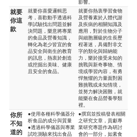
影響。
就要你喜愛邏輯思
就要你熱衷學習食物
就要
考，喜歡動手透過科
及營養素於人體代謝
你這
學試驗找出問題並解
及疾病的相關知識及
款
決問題，樂意將專業
應用，對於生物分子
的食品及營養知識，
與細胞層級的生長歷
轉化為老少皆宜的食
程著迷，具備對非文
品安全與衛生的教育
字的類化與歸納能
的訊息，熱衷於創造
力，樂於接受未知的
或挖掘出美味、健康
挑戰與新奇事物、情
且安全的食品。
境或學習內容，有勇
悍無懼的力量面對困
難挑戰或未知情境，
並努力解決困難，就
能樂在食品營養學類
裡。
●使用各種科學儀器分
●撰寫並投稿發表相關
你所
析食品的成分與質量
之研究文章，貢獻專
不知
●透過科學儀器與專業
業研究專題作為研討
道的
試吃測驗來找出食品
會的一部分，如素食