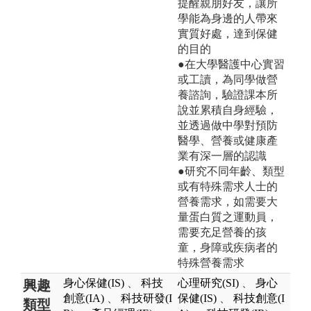
提醒親朋好友，讓所
學能為身邊的人帶來
實質好處，達到保健
的目的
●在大學醫護中心實習
或工讀，為同學做營
養諮詢，驗證課本所
說並累積自身經驗，
並透過做中學對預防
醫學、營養或健康產
業有深一層的認識
●研究不同年齡、類型
或有特殊需求人士的
營養需求，如需要大
量蛋白質之運動員，
需要充足營養的孩
童，身障或疾病者的
特殊營養需求
身心保健(IS)
、
科技
心理研究(SI)
、
身心
興趣
創意(IA)
、
科技研發(I
保健(IS)
、
科技創意(I
類型