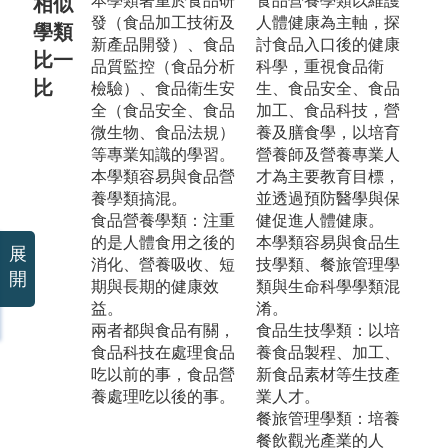
本學類著重於食品研
食品營養學類以維護
相似
發（食品加工技術及
人體健康為主軸，探
學類
新產品開發）、食品
討食品入口後的健康
比一
品質監控（食品分析
科學，重視食品衛
比
檢驗）、食品衛生安
生、食品安全、食品
全（食品安全、食品
加工、食品科技，營
微生物、食品法規）
養及膳食學，以培育
等專業知識的學習。
營養師及營養專業人
本學類容易與食品營
才為主要教育目標，
養學類搞混。
並透過預防醫學與保
食品營養學類：注重
健促進人體健康。
的是人體食用之後的
本學類容易與食品生
展
消化、營養吸收、短
技學類、餐旅管理學
開
期與長期的健康效
類與生命科學學類混
益。
淆。
兩者都與食品有關，
食品生技學類：以培
食品科技在處理食品
養食品製程、加工、
吃以前的事，食品營
新食品素材等生技產
養處理吃以後的事。
業人才。
餐旅管理學類：培養
餐飲觀光產業的人