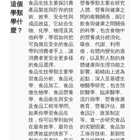
食品生技主要探討農
營養學類主要在研究
這個
產品製造與貯存的技
人體、營養與健康之
學類
術、效率、安全性與
間的複雜關係，探討
學什
成品效益。它結合生
飲食與健康之間關係
麼？
物、化學、物理及其
的科學，包含食物中
他科學，學習如何把
的營養成分經消化、
可負擔且安全的食品
吸收、代謝、利用
帶到消費者手上，讓
後，在體內變化的過
消費者更安全更多樣
程，以及對人類的身
的食品選擇。
體健康與生理功能之
食品生技學類主要學
影響。範疇由上述為
習食品分析、食品化
起點，深入至基礎生
學、食品加工、食品
物醫學研究，包含預
微生物學、食品營養
防醫學、臨床醫學、
學、食品衛生與安全
流行病學、營養推廣
及食品工程等學問。
教育、營養評估、膳
如果你學習食品生
食設計、政策制定
技，你可以學到如何
等。進一步研究食品
在最有效率、最符合
的劣變因素、食品加
經濟效益的情形下，
工保存技術、新穎性