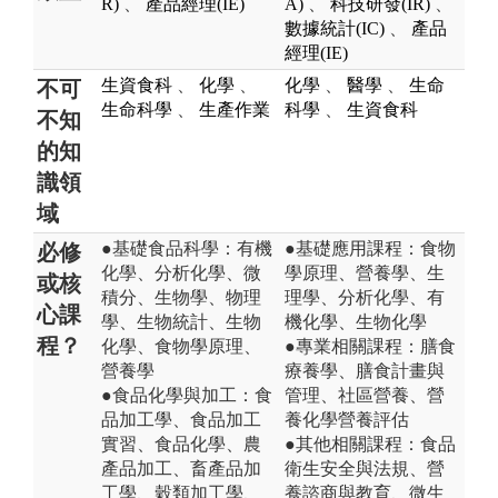
R)
、
產品經理(IE)
A)
、
科技研發(IR)
、
數據統計(IC)
、
產品
經理(IE)
生資食科
、
化學
、
化學
、
醫學
、
生命
不可
生命科學
、
生產作業
科學
、
生資食科
不知
的知
識領
域
●基礎食品科學：有機
●基礎應用課程：食物
必修
化學、分析化學、微
學原理、營養學、生
或核
積分、生物學、物理
理學、分析化學、有
心課
學、生物統計、生物
機化學、生物化學
程？
化學、食物學原理、
●專業相關課程：膳食
營養學
療養學、膳食計畫與
●食品化學與加工：食
管理、社區營養、營
品加工學、食品加工
養化學營養評估
實習、食品化學、農
●其他相關課程：食品
產品加工、畜產品加
衛生安全與法規、營
工學、穀類加工學、
養諮商與教育、微生