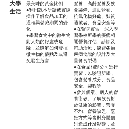
大學
最美味的黃金比例
營養、高齡營養及飲
●利用課本研讀或實際
食製備、運動營養、
生活
操作了解食品加工的
抗氧化物好處、麩質
過程與儲藏期間的變
過敏者、食品安全等
化
●在醫院實習，深入學
●學習食物中的微生物
習學校所學的疾病相
對人類的好處或危
關營養評估、診斷及
險，並瞭解如何發揮
輔助治療，練習各類
微生物的優點及或避
疾病食譜的設計及大
免發生危害
量餐食製備
●在食品相關公司進行
實習，以驗證所學，
包含營養成分、食品
安全、製程等
●參與個案、病人的營
養衛教。了解飲食對
於健康的影響，營養
不均、營養缺乏、烹
飪方式等會對身體個
別造成什麼影響，並