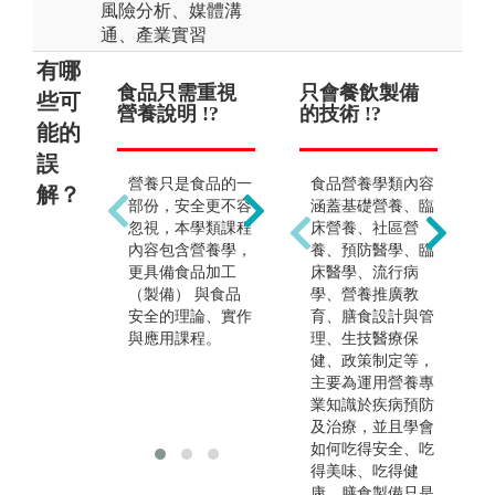
風險分析、媒體溝
通、產業實習
有哪
食品只需重視
就是在做食品
只會餐飲製備
未
只
些可
營養說明 !?
烹飪 !?
的技術 !?
於
營
能的
業 !
誤
營養只是食品的一
食品加工是一門專
食品營養學類內容
解？
養
部份，安全更不容
業知識與技術，需
涵蓋基礎營養、臨
元
忽視，本學類課程
充分了解食物原理
床營養、社區營
能
內容包含營養學，
及加工使用範圍，
養、預防醫學、臨
路
更具備食品加工
並應用於食品產業
床醫學、流行病
品
（製備） 與食品
提升經濟效益與價
學、營養推廣教
領
安全的理論、實作
值，是一門有趣的
育、膳食設計與管
產
與應用課程。
應用科學與藝術。
理、生技醫療保
品
健、政策制定等，
領
主要為運用營養專
發
業知識於疾病預防
及治療，並且學會
如何吃得安全、吃
得美味、吃得健
康，膳食製備只是