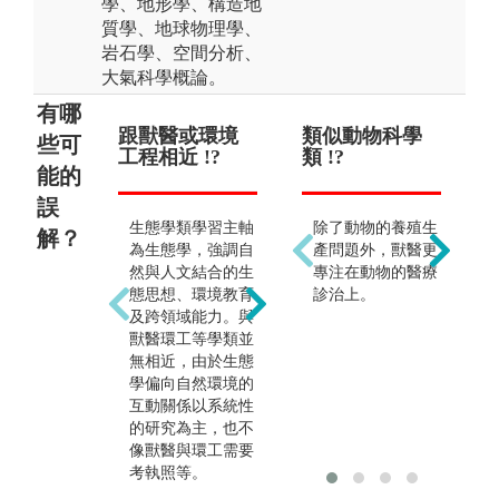
學、地形學、構造地
質學、地球物理學、
岩石學、空間分析、
大氣科學概論。
有哪
跟獸醫或環境
前途堪憂 !?
類似動物科學
只
些可
工程相近 !?
類 !?
等
能的
治 
誤
出路狹隘是對於本
生態學類學習主軸
除了動物的養殖生
學類最大的誤解。
解？
為生態學，強調自
產問題外，獸醫更
事實上，社會需要
然與人文結合的生
專注在動物的醫療
許多具有生態背景
態思想、環境教育
診治上。
的人才，因此在政
及跨領域能力。與
府部門相關組織，
獸醫環工等學類並
如：環保署、國家
無相近，由於生態
公園、農委會、林
學偏向自然環境的
務局、農業改良
互動關係以系統性
場、動物園及植物
的研究為主，也不
園皆是選擇對象；
像獸醫與環工需要
另外於私人企業
考執照等。
（如環境工程顧問
公司、環境管理顧