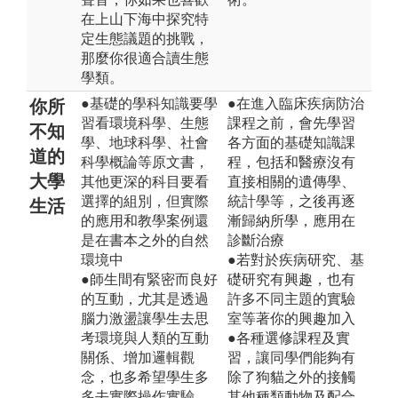
在上山下海中探究特
定生態議題的挑戰，
那麼你很適合讀生態
學類。
●基礎的學科知識要學
●在進入臨床疾病防治
你所
習看環境科學、生態
課程之前，會先學習
不知
學、地球科學、社會
各方面的基礎知識課
道的
科學概論等原文書，
程，包括和醫療沒有
大學
其他更深的科目要看
直接相關的遺傳學、
選擇的組別，但實際
統計學等，之後再逐
生活
的應用和教學案例還
漸歸納所學，應用在
是在書本之外的自然
診斷治療
環境中
●若對於疾病研究、基
●師生間有緊密而良好
礎研究有興趣，也有
的互動，尤其是透過
許多不同主題的實驗
腦力激盪讓學生去思
室等著你的興趣加入
考環境與人類的互動
●各種選修課程及實
關係、增加邏輯觀
習，讓同學們能夠有
念，也多希望學生多
除了狗貓之外的接觸
多去實際操作實驗、
其他種類動物及配合