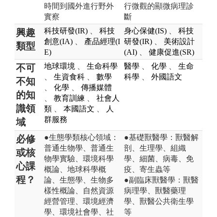
時間到國外進行野外
行微觀的顯微病理診
實察
斷
科技研發(IR)
、
科技
身心保健(IS)
、
科技
興趣
創意(IA)
、
產品經理(I
研發(IR)
、
美術設計
類型
E)
(AI)
、
健康促進(SR)
地球環境
、
生命科學
醫學
、
化學
、
生命
不可
、
生資食科
、
數學
科學
、
外國語文
不知
、
化學
、
傳播媒體
的知
、
教育訓練
、
社會人
識領
類
、
本國語文
、
人
群服務
域
●生態學類核心領域：
●基礎獸醫學：獸醫解
必修
普通生物學、普通生
剖、生理學、組織
或核
物學實驗、環境科學
學、細菌、病毒、免
心課
概論、地球科學概
疫、寄生蟲等
程？
論、生態學、生物多
●副臨床獸醫學：獸醫
樣性概論、自然資源
病理學、獸醫藥理
經營管理、環境經濟
學、獸醫公共衛生學
學、環境社會學、社
等