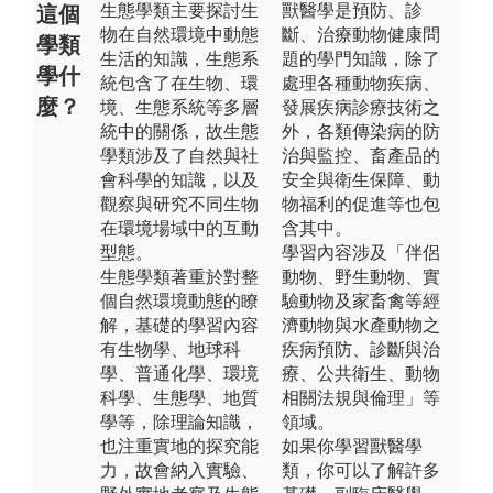
生態學類主要探討生
獸醫學是預防、診
這個
物在自然環境中動態
斷、治療動物健康問
學類
生活的知識，生態系
題的學門知識，除了
學什
統包含了在生物、環
處理各種動物疾病、
麼？
境、生態系統等多層
發展疾病診療技術之
統中的關係，故生態
外，各類傳染病的防
學類涉及了自然與社
治與監控、畜產品的
會科學的知識，以及
安全與衛生保障、動
觀察與研究不同生物
物福利的促進等也包
在環境場域中的互動
含其中。
型態。
學習內容涉及「伴侶
生態學類著重於對整
動物、野生動物、實
個自然環境動態的瞭
驗動物及家畜禽等經
解，基礎的學習內容
濟動物與水產動物之
有生物學、地球科
疾病預防、診斷與治
學、普通化學、環境
療、公共衛生、動物
科學、生態學、地質
相關法規與倫理」等
學等，除理論知識，
領域。
也注重實地的探究能
如果你學習獸醫學
力，故會納入實驗、
類，你可以了解許多