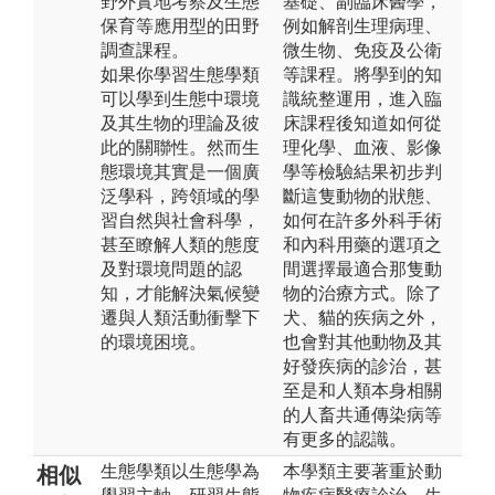
野外實地考察及生態
基礎、副臨床醫學，
保育等應用型的田野
例如解剖生理病理、
調查課程。
微生物、免疫及公衛
如果你學習生態學類
等課程。將學到的知
可以學到生態中環境
識統整運用，進入臨
及其生物的理論及彼
床課程後知道如何從
此的關聯性。然而生
理化學、血液、影像
態環境其實是一個廣
學等檢驗結果初步判
泛學科，跨領域的學
斷這隻動物的狀態、
習自然與社會科學，
如何在許多外科手術
甚至瞭解人類的態度
和內科用藥的選項之
及對環境問題的認
間選擇最適合那隻動
知，才能解決氣候變
物的治療方式。除了
遷與人類活動衝擊下
犬、貓的疾病之外，
的環境困境。
也會對其他動物及其
好發疾病的診治，甚
至是和人類本身相關
的人畜共通傳染病等
有更多的認識。
生態學類以生態學為
本學類主要著重於動
相似