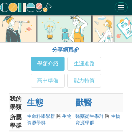
ColleGo! 大學選才與高中育才輔助系統
分享網頁
學類介紹
生涯進路
高中準備
能力特質
我的
生態
獸醫
學類
生命科學
學群
跨
生物
醫藥衛生
學群
跨
生物
所屬
資源
學群
資源
學群
學群