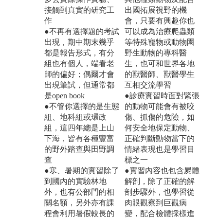
接觸到真實的研究工
出國拓展視野的機
作
會，只要有興趣你也
●不再有選擇題的考試
可以成為治療爬蟲類
出現，期中期末幾乎
等特殊寵物或動物園
都是報告形式，有分
野生動物的專科醫
組也有個人，端看老
生，也可和世界各地
師的偏好；偶爾才會
的獸醫師、獸醫學生
出現筆試，但通常都
互相交流學習
是open book
●診療實習時面對緊張
●不管你選擇的是生態
的動物可能會有被咬
組、地科組或環政
傷、抓傷的危險，如
組，這四年總是上山
何安全地保定動物、
下海，皆有各種豐富
正確判斷動物當下的
的野外踏查與田野調
情緒表現也是學習目
查
標之一
●寒、暑期的實習除了
●實習內容也包含屍體
到國內的實驗林地
解剖，除了正確的解
外，也有公部門的相
剖步驟外，也學習從
關名額，另外亦有課
肉眼觀察到巨觀病
程會利用暑假較長的
變，配合檢體採樣進