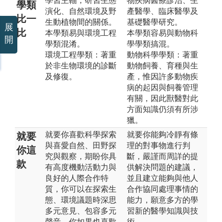
學習主軸，研習生態
物疾病醫療診治、生
學類
演化、自然環境及野
產醫學、臨床醫學及
比一
生動植物間的關係。
基礎醫學研究。
展
比
本學類易與環境工程
本學類容易與動物科
開
學類混淆。
學學類搞混。
環境工程學類：著重
動物科學學類：著重
於非生物環境的診斷
動物飼養、育種與生
及修復。
產，惟因許多動物疾
病的起因與飼養管理
有關，因此獸醫對此
方面知識仍須有所涉
獵。
就要你喜歡科學探索
就要你能夠冷靜有條
就要
與喜愛自然、田野探
理的對事物進行判
你這
究與觀察，期盼你具
斷，嚴謹而周詳的提
款
有高度機動活動力與
供解決問題的建議，
良好的人際合作特
並且建立能夠與他人
質，你可以在探索生
合作協同處理事情的
態、環境議題時深思
能力，願意多方的學
多元意見、包容多元
習新的醫學知識與技
聲音，你如果也喜歡
術。