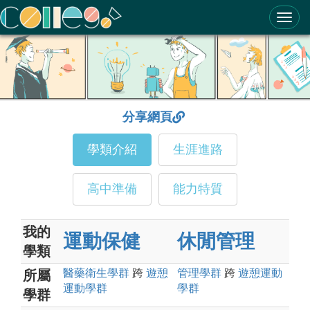
ColleGo! 大學選才與高中育才輔助系統
分享網頁
學類介紹
生涯進路
高中準備
能力特質
我的
運動保健
休閒管理
學類
醫藥衛生
學群
跨
遊憩
管理
學群
跨
遊憩運動
所屬
運動
學群
學群
學群