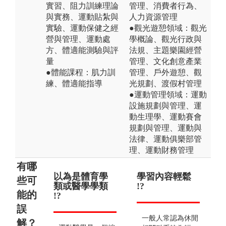
實習、阻力訓練理論
管理、消費者行為、
與實務、運動貼紮與
人力資源管理
實驗、運動保健之經
●觀光遊憩領域：觀光
營與管理、運動處
學概論、觀光行政與
方、體適能測驗與評
法規、主題樂園經營
量
管理、文化創意產業
●體能課程：肌力訓
管理、戶外遊憩、觀
練、體適能指導
光規劃、渡假村管理
●運動管理領域：運動
設施規劃與管理、運
動生理學、運動賽會
規劃與管理、運動與
法律、運動俱樂部管
理、運動財務管理
有哪
以為是體育學
只是健身教練
學習內容輕鬆
低
些可
類或醫學學類
!?
!?
能的
!?
誤
出路非常多元。例
一般人常認為休閒
解？