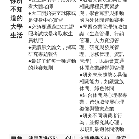
你所
看大體老師
相關課程及實習參
不知
●大三開始要至球隊或
與，學會籌辦與推動
道的
是健身中心實習
國內外休閒運動賽事
大學
●必須要通過EMT1證
●學習企業管理領域知
照考試或是考取救生
識（生產管理、行銷
生活
員執照
管理、人力資源管
●要讀原文論文，撰寫
理、研究與發展管
研究專題報告
理、財務管理、資訊
●最好了解每一種運動
管理），以融會貫通
的競賽規則
休閒產業經營與管理
●研究未來趨勢以具備
相關能力，如銀髮族
休閒、綠色休閒
●結合休閒與心理學專
業，跨領域發展心理
復健與醫療產業
●研究不同消費者行
為，並探究其心理，
以規劃最適休閒活動
健康促進(SR)
、
心理
文藝傳播(SA)
、
教育