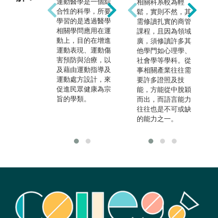
運動醫學是一個綜
如：職業隊伍或各
相關科系較為輕
合性的科學，所要
級學校的運動防護
鬆，實則不然，其
學習的是透過醫學
員以及體能訓練
需修讀扎實的商管
相關學問應用在運
師、醫院的運動治
課程，且因為領域
動上，目的在增進
療師、健身中心或
廣，須修讀許多其
運動表現、運動傷
社區的運動指導員
他學門如心理學、
害預防與治療，以
等。體適能指導員
社會學等學科。從
及藉由運動指導及
能藉由醫學相關檢
事相關產業往往需
運動處方設計，來
測，評估身體健康
要許多證照及技
促進民眾健康為宗
及適能狀況，開立
能，方能從中脫穎
旨的學類。
專屬的運動處方，
而出，而語言能力
為全面性的健康照
往往也是不可或缺
護工作。
的能力之一。