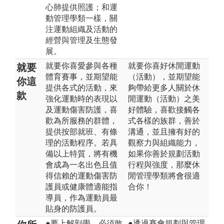
心肺提供照護；和運
動管理學類一樣，關
注運動組織及活動的
經營與管理及生態發
展。
就要你喜愛參與各種
就要你喜好休閒運動
就要
體育賽事，並期望能
（活動），並期望能
你這
提供各式的活動，來
夠帶給更多人關於休
款
強化運動時的表現以
閒運動（活動）之美
及運動傷害防護，喜
好體驗，喜歡接觸各
歡為所服務的群體，
式各樣的族群，善於
提供按部就班、有條
溝通，並且擁有好的
理的活動程序。若具
觀察力與組織能力，
備以上特質，將有機
如果你善於規劃活動
會成為一名出色且值
行程與強度，那麼休
得信賴的運動傷害防
閒管理學類將會很適
護員或健康體適能指
合你！
導員，作為運動員最
貼身的防護員。
●要上解剖學，必須敢
●透過賽會規劃與管理