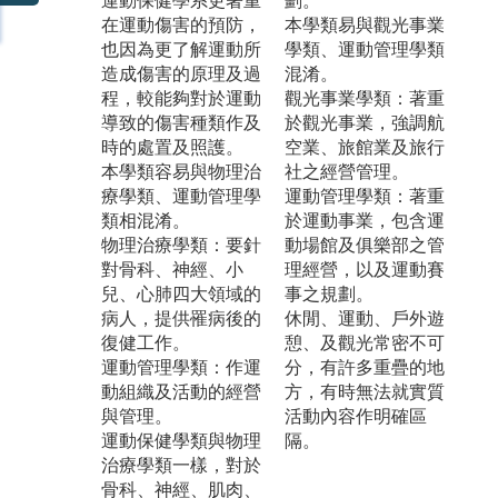
運動保健學系更著重
劃。
在運動傷害的預防，
本學類易與觀光事業
也因為更了解運動所
學類、運動管理學類
造成傷害的原理及過
混淆。
程，較能夠對於運動
觀光事業學類：著重
導致的傷害種類作及
於觀光事業，強調航
時的處置及照護。
空業、旅館業及旅行
本學類容易與物理治
社之經營管理。
療學類、運動管理學
運動管理學類：著重
類相混淆。
於運動事業，包含運
物理治療學類：要針
動場館及俱樂部之管
對骨科、神經、小
理經營，以及運動賽
兒、心肺四大領域的
事之規劃。
病人，提供罹病後的
休閒、運動、戶外遊
復健工作。
憩、及觀光常密不可
運動管理學類：作運
分，有許多重疊的地
動組織及活動的經營
方，有時無法就實質
與管理。
活動內容作明確區
運動保健學類與物理
隔。
治療學類一樣，對於
骨科、神經、肌肉、