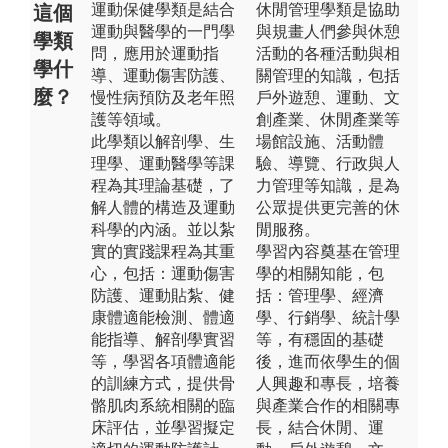
運動保健學類是結合
休閒管理學類是協助
這個
運動與醫學的一門學
與規畫人們參與休憩
學類
問，應用於運動指
活動的各種活動與相
學什
導、運動傷害防護、
關管理的知識，包括
麼？
慢性病預防及老年照
戶外遊憩、運動、文
護等領域。
創產業、休閒產業等
此學類以解剖學、生
場館設施、活動體
理學、運動醫學等課
驗、導覽、行政與人
程為其理論基礎，了
力管理等知識，是為
解人體的構造及運動
公眾提供更完善的休
科學的內涵。並以紮
閒服務。
實的實踐課程為其重
學習內容奠基在管理
心，包括：運動傷害
學的相關知能，包
防護、運動貼紮、健
括：管理學、經濟
康體適能檢測、體適
學、行銷學、統計學
能指導、解剖學實習
等，有穩固的基礎
等，學習各項體適能
後，進而依學生的個
的訓練方式，提供骨
人興趣和專長，培養
骼肌肉系統相關的臨
與產業合作的相關專
床評估，並學習擬定
長，結合休閒、運