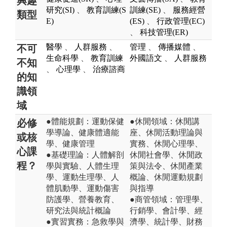
興趣
研究(SI)
、
教育訓練(S
訓練(SE)
、
服務經營
類型
E)
(ES)
、
行政管理(EC)
、
科技管理(ER)
醫學
、
人群服務
、
管理
、
傳播媒體
、
不可
生命科學
、
教育訓練
外國語文
、
人群服務
不知
、
心理學
、
治療諮商
的知
識領
域
●體能規劃：運動保健
●休閒領域：休閒講
必修
學導論、健康體適能
座、休閒活動理論與
或核
學、健康管理
實務、休閒心理學、
心課
●基礎理論：人體解剖
休閒社會學、休閒政
程？
學與實驗、人體生理
策與法令、休閒產業
學、運動生理學、人
概論、休閒運動規劃
體肌動學、運動傷害
與指導
防護學、營養教育、
●商管領域：管理學、
研究法與統計概論
行銷學、會計學、經
●實習實務：急救學與
濟學、統計學、財務