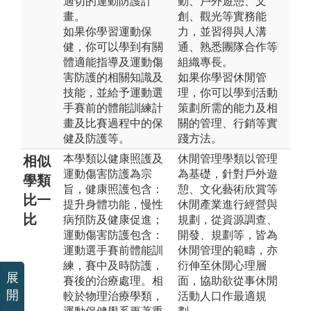
適切的運動防護計
動、戶外遊憩、文
畫。
創、觀光等實務能
如果你學習運動保
力，並習得與人溝
健，你可以學到有關
通、熟悉團隊合作等
體適能指導及運動傷
組織專長。
害防護的相關知識及
如果你學習休閒管
技能，並給予運動選
理，你可以學到活動
手賽前的體能訓練計
策劃所需的能力及相
畫及比賽過程中的保
關的管理、行銷等實
健及防護等。
踐方法。
本學類以健康照護及
休閒管理學類以管理
相似
運動傷害防護為宗
為基礎，針對戶外遊
學類
旨，健康照護包含：
憩、文化藝術欣賞等
比一
提升身體功能，慢性
休閒產業進行經營與
比
病預防及健康促進；
規劃，從資源調查、
運動傷害防護包含：
開發、規劃等，皆為
運動選手賽前體能訓
休閒管理的範疇，亦
練，賽中及時防護，
衍伸至休閒心理層
展
賽後的治療處理。相
面，協助欲從事休閒
開
較於物理治療學類，
活動人口作最適規