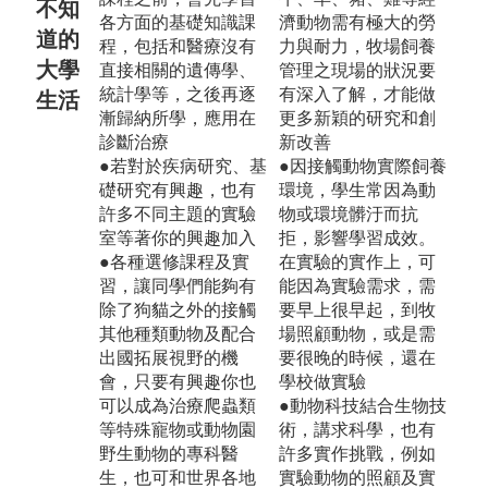
不知
各方面的基礎知識課
濟動物需有極大的勞
道的
程，包括和醫療沒有
力與耐力，牧場飼養
大學
直接相關的遺傳學、
管理之現場的狀況要
統計學等，之後再逐
有深入了解，才能做
生活
漸歸納所學，應用在
更多新穎的研究和創
診斷治療
新改善
●若對於疾病研究、基
●因接觸動物實際飼養
礎研究有興趣，也有
環境，學生常因為動
許多不同主題的實驗
物或環境髒汙而抗
室等著你的興趣加入
拒，影響學習成效。
●各種選修課程及實
在實驗的實作上，可
習，讓同學們能夠有
能因為實驗需求，需
除了狗貓之外的接觸
要早上很早起，到牧
其他種類動物及配合
場照顧動物，或是需
出國拓展視野的機
要很晚的時候，還在
會，只要有興趣你也
學校做實驗
可以成為治療爬蟲類
●動物科技結合生物技
等特殊寵物或動物園
術，講求科學，也有
野生動物的專科醫
許多實作挑戰，例如
生，也可和世界各地
實驗動物的照顧及實