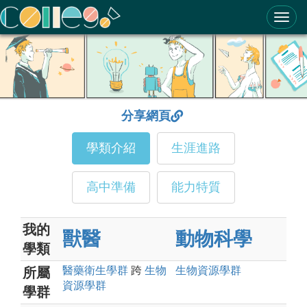
ColleGo! 大學選才與高中育才輔助系統
分享網頁
學類介紹
生涯進路
高中準備
能力特質
我的
獸醫
動物科學
學類
醫藥衛生
學群
跨
生物
生物資源
學群
所屬
資源
學群
學群