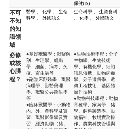
保健(IS)
醫學
、
化學
、
生命
生命科學
、
生資食科
不可
科學
、
外國語文
、
化學
、
外國語文
不知
的知
識領
域
●基礎獸醫學：獸醫解
●生物技術學程：分子
必修
剖、生理學、組織
生物學、生物技術
或核
學、細菌、病毒、免
學、有機化學、細胞
心課
疫、寄生蟲等
訊息傳遞、動物病毒
程？
●副臨床獸醫學：獸醫
學、分子遺傳學、遺
病理學、獸醫藥理
傳工程技術、基因體
學、獸醫公共衛生學
操作技術
等
●動物科技學程：動物
●臨床獸醫學：小動物
育種學、家禽學、豬
內、外、產科學及實
學、飼料製造學、動
習、獸醫影像學及實
物福祉、牧場實務操
習、經濟動物（豬、
作、農業科技管理與