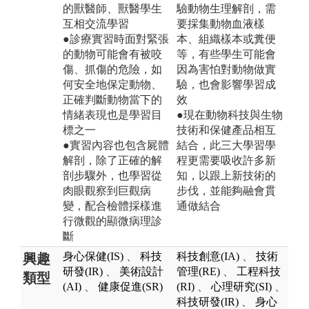
的獸醫師、獸醫學生
驗動物生理解剖，需
互相交流學習
要採集動物血液樣
●診療實習時面對緊張
本、組織樣本或糞便
的動物可能會有被咬
等，有些學生可能會
傷、抓傷的危險，如
因為害怕對動物做實
何安全地保定動物、
驗，也會影響學習成
正確判斷動物當下的
效
情緒表現也是學習目
●現在動物科技與生物
標之一
技術和保健產品相互
●實習內容也包含屍體
結合，此三大學習學
解剖，除了正確的解
程更需要吸收許多新
剖步驟外，也學習從
知，以跟上新技術的
肉眼觀察到巨觀病
步伐，並能夠融會貫
變，配合檢體採樣進
通做結合
行微觀的顯微病理診
斷
身心保健(IS)
、
科技
科技創意(IA)
、
技術
興趣
研發(IR)
、
美術設計
管理(RE)
、
工程科技
類型
(AI)
、
健康促進(SR)
(RI)
、
心理研究(SI)
、
科技研發(IR)
、
身心