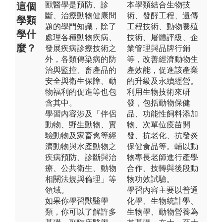
獸醫學是預防、診
本學類結合生物技
這個
斷、治療動物健康問
術、發酵工程、遺傳
學類
題的學門知識，除了
工程技術、動物養殖
學什
處理各種動物疾病、
技術、屠體評級、企
麼？
發展疾病診療技術之
業管理與品牌行銷
外，各類傳染病的防
等，改善經濟動物生
治與監控、畜產品的
產效能，促進該產業
安全與衛生保障、動
的升級及永續經營。
物福利的促進等也包
利用生物技術來研
含其中。
發，包括動物保健
學習內容涉及「伴侶
品、功能性飼料添加
動物、野生動物、實
物、次單位疫苗開
驗動物及家畜禽等經
發、抗老化、抗發炎
濟動物與水產動物之
保健食品等。輔以動
疾病預防、診斷與治
物專長老師進行產學
療、公共衛生、動物
合作、技轉與後段動
相關法規與倫理」等
物功效試驗。
領域。
學習內容主要以普通
如果你學習獸醫學
化學、生物統計學、
類，你可以了解許多
生物學、動物營養為