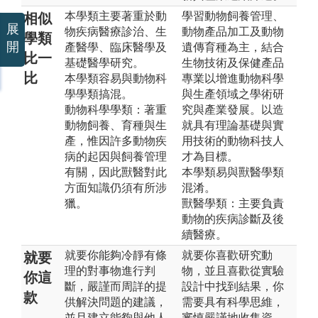
本學類主要著重於動
學習動物飼養管理、
相似
展
物疾病醫療診治、生
動物產品加工及動物
學類
開
產醫學、臨床醫學及
遺傳育種為主，結合
比一
基礎醫學研究。
生物技術及保健產品
比
本學類容易與動物科
專業以增進動物科學
學學類搞混。
與生產領域之學術研
動物科學學類：著重
究與產業發展。以造
動物飼養、育種與生
就具有理論基礎與實
產，惟因許多動物疾
用技術的動物科技人
病的起因與飼養管理
才為目標。
有關，因此獸醫對此
本學類易與獸醫學類
方面知識仍須有所涉
混淆。
獵。
獸醫學類：主要負責
動物的疾病診斷及後
續醫療。
就要你能夠冷靜有條
就要你喜歡研究動
就要
理的對事物進行判
物，並且喜歡從實驗
你這
斷，嚴謹而周詳的提
設計中找到結果，你
款
供解決問題的建議，
需要具有科學思維，
並且建立能夠與他人
審慎嚴謹地收集資