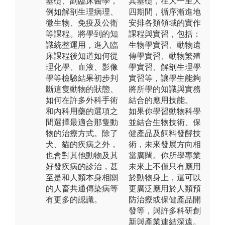
基礎、副臨床醫學，
其基礎，在大一至大
例如解剖生理病理、
四期間，循序漸進地
微生物、免疫及公衛
安排各類領域的實作
等課程。將學到的知
課程與實習，包括：
識統整運用，進入臨
生物學實習、動物遺
床課程後知道如何從
傳學實習、動物繁殖
理化學、血液、影像
學實習、解剖生理學
學等檢驗結果初步判
實習等，讓學生能夠
斷這隻動物的狀態、
將所學的知識與實務
如何在許多外科手術
結合的應用技能。
和內科用藥的選項之
如果你學習動物科學
間選擇最適合那隻動
並結合生物技術、保
物的治療方式。除了
健產品及飼料發酵技
犬、貓的疾病之外，
術，未來發展方向相
也會對其他動物及其
當廣闊。你所學專業
好發疾病的診治，甚
未來上不僅只有應用
至是和人類本身相關
於動物身上，還可以
的人畜共通傳染病等
更廣泛應用於人類預
有更多的認識。
防治療或保健產品開
發等，與許多科研創
新與產業連結深遠。