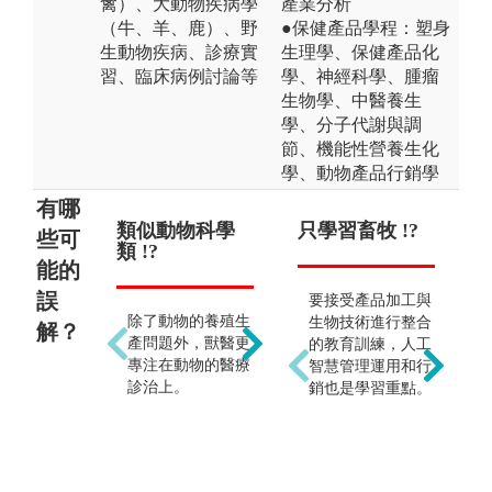
禽）、大動物疾病學
產業分析
（牛、羊、鹿）、野
●保健產品學程：塑身
生動物疾病、診療實
生理學、保健產品化
習、臨床病例討論等
學、神經科學、腫瘤
生物學、中醫養生
學、分子代謝與調
節、機能性營養生化
學、動物產品行銷學
有哪
類似動物科學
只要學習犬貓
只學習畜牧 !?
起薪
可
些可
類 !?
等常見動物醫
能的
治 !?
誤
要接受產品加工與
新
除了動物的養殖生
生物技術進行整合
時
解？
動物種類眾多，各
產問題外，獸醫更
的教育訓練，人工
一
種別的動物相關知
專注在動物的醫療
智慧管理運用和行
與
識均需涉獵。
診治上。
銷也是學習重點。