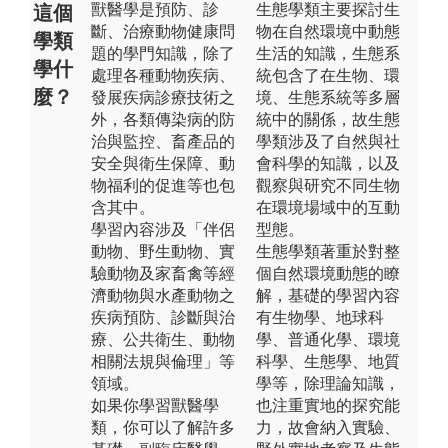
獸醫學是預防、診
生態學類主要探討生
這個
斷、治療動物健康問
物在自然環境中動態
學類
題的學門知識，除了
生活的知識，生態系
學什
處理各種動物疾病、
統包含了在生物、環
麼？
發展疾病診療技術之
境、生態系統等多層
外，各類傳染病的防
統中的關係，故生態
治與監控、畜產品的
學類涉及了自然與社
安全與衛生保障、動
會科學的知識，以及
物福利的促進等也包
觀察與研究不同生物
含其中。
在環境場域中的互動
學習內容涉及「伴侶
型態。
動物、野生動物、實
生態學類著重於對整
驗動物及家畜禽等經
個自然環境動態的瞭
濟動物與水產動物之
解，基礎的學習內容
疾病預防、診斷與治
有生物學、地球科
療、公共衛生、動物
學、普通化學、環境
相關法規與倫理」等
科學、生態學、地質
領域。
學等，除理論知識，
如果你學習獸醫學
也注重實地的探究能
類，你可以了解許多
力，故會納入實驗、