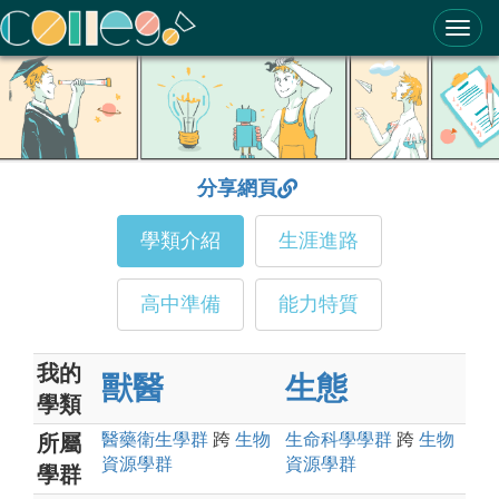
ColleGo! 大學選才與高中育才輔助系統
分享網頁
學類介紹
生涯進路
高中準備
能力特質
我的
獸醫
生態
學類
醫藥衛生
學群
跨
生物
生命科學
學群
跨
生物
所屬
資源
學群
資源
學群
學群