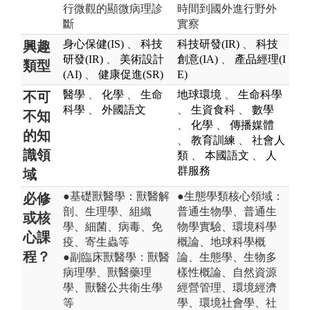
行微觀的顯微病理診
時間到國外進行野外
斷
實察
身心保健(IS)
、
科技
科技研發(IR)
、
科技
興趣
研發(IR)
、
美術設計
創意(IA)
、
產品經理(I
類型
(AI)
、
健康促進(SR)
E)
醫學
、
化學
、
生命
地球環境
、
生命科學
不可
科學
、
外國語文
、
生資食科
、
數學
不知
、
化學
、
傳播媒體
的知
、
教育訓練
、
社會人
識領
類
、
本國語文
、
人
群服務
域
●基礎獸醫學：獸醫解
●生態學類核心領域：
必修
剖、生理學、組織
普通生物學、普通生
或核
學、細菌、病毒、免
物學實驗、環境科學
心課
疫、寄生蟲等
概論、地球科學概
程？
●副臨床獸醫學：獸醫
論、生態學、生物多
病理學、獸醫藥理
樣性概論、自然資源
學、獸醫公共衛生學
經營管理、環境經濟
等
學、環境社會學、社