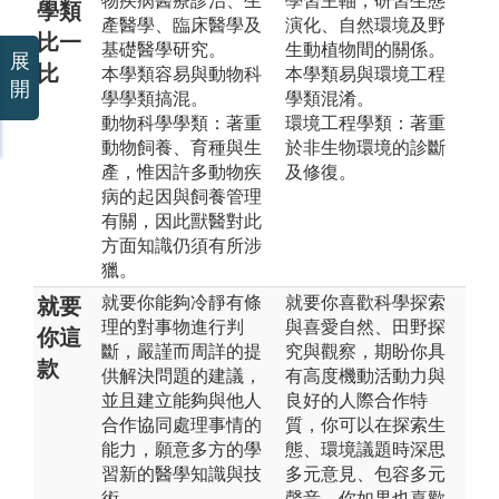
物疾病醫療診治、生
學習主軸，研習生態
學類
產醫學、臨床醫學及
演化、自然環境及野
比一
基礎醫學研究。
生動植物間的關係。
展
比
本學類容易與動物科
本學類易與環境工程
開
學學類搞混。
學類混淆。
動物科學學類：著重
環境工程學類：著重
動物飼養、育種與生
於非生物環境的診斷
產，惟因許多動物疾
及修復。
病的起因與飼養管理
有關，因此獸醫對此
方面知識仍須有所涉
獵。
就要你能夠冷靜有條
就要你喜歡科學探索
就要
理的對事物進行判
與喜愛自然、田野探
你這
斷，嚴謹而周詳的提
究與觀察，期盼你具
款
供解決問題的建議，
有高度機動活動力與
並且建立能夠與他人
良好的人際合作特
合作協同處理事情的
質，你可以在探索生
能力，願意多方的學
態、環境議題時深思
習新的醫學知識與技
多元意見、包容多元
術。
聲音，你如果也喜歡