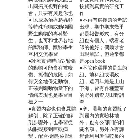
出國拓展視野的機
接觸到真實的研究工
會，只要有興趣你也
作
可以成為治療爬蟲類
●不再有選擇題的考試
等特殊寵物或動物園
出現，期中期末幾乎
野生動物的專科醫
都是報告形式，有分
生，也可和世界各地
組也有個人，端看老
的獸醫師、獸醫學生
師的偏好；偶爾才會
互相交流學習
出現筆試，但通常都
●診療實習時面對緊張
是open book
的動物可能會有被咬
●不管你選擇的是生態
傷、抓傷的危險，如
組、地科組或環政
何安全地保定動物、
組，這四年總是上山
正確判斷動物當下的
下海，皆有各種豐富
情緒表現也是學習目
的野外踏查與田野調
標之一
查
●實習內容也包含屍體
●寒、暑期的實習除了
解剖，除了正確的解
到國內的實驗林地
剖步驟外，也學習從
外，也有公部門的相
肉眼觀察到巨觀病
關名額，另外亦有課
變，配合檢體採樣進
程會利用暑假較長的