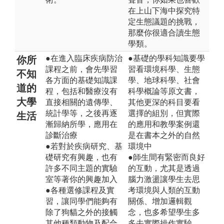
在上山下海中探究特
定生態議題的挑戰，
那麼你很適合讀生態
學類。
●在進入臨床疾病防治
●基礎的學科知識要學
你所
課程之前，會先學習
習看環境科學、生態
不知
各方面的基礎知識課
學、地球科學、社會
道的
程，包括和醫療沒有
科學概論等原文書，
大學
直接相關的遺傳學、
其他更深的科目要看
統計學等，之後再逐
選擇的組別，但實際
生活
漸歸納所學，應用在
的應用和教學案例還
診斷治療
是在書本之外的自然
●若對於疾病研究、基
環境中
礎研究有興趣，也有
●師生間有緊密而良好
許多不同主題的實驗
的互動，尤其是透過
室等著你的興趣加入
腦力激盪讓學生去思
●各種選修課程及實
考環境與人類的互動
習，讓同學們能夠有
關係、增加邏輯觀
除了狗貓之外的接觸
念，也多希望學生多
其他種類動物及配合
多去實際操作實驗、