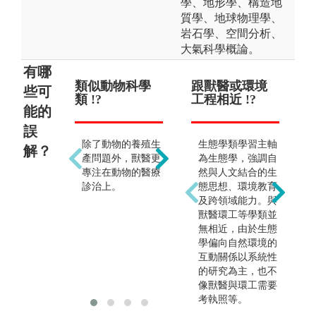
學、地形學、構造地
質學、地球物理學、
岩石學、空間分析、
大氣科學概論。
有哪
類似動物科學
只要學習犬貓
跟獸醫或環境
起薪
前
些可
類 !?
等常見動物醫
工程相近 !?
能的
治 !?
誤
新
除了動物的養殖生
生態學類學習主軸
時
解？
動物種類眾多，各
產問題外，獸醫更
為生態學，強調自
一
種別的動物相關知
專注在動物的醫療
然與人文結合的生
與
識均需涉獵。
診治上。
態思想、環境教育
及跨領域能力。與
獸醫環工等學類並
無相近，由於生態
學偏向自然環境的
互動關係以系統性
的研究為主，也不
像獸醫與環工需要
考執照等。