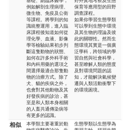
基礎、副臨床醫學，
野外實地考察及生態
例如解剖生理病理、
保育等應用型的田野
微生物、免疫及公衛
調查課程。
等課程。將學到的知
如果你學習生態學類
識統整運用，進入臨
可以學到生態中環境
床課程後知道如何從
及其生物的理論及彼
理化學、血液、影像
此的關聯性。然而生
學等檢驗結果初步判
態環境其實是一個廣
斷這隻動物的狀態、
泛學科，跨領域的學
如何在許多外科手術
習自然與社會科學，
和內科用藥的選項之
甚至瞭解人類的態度
間選擇最適合那隻動
及對環境問題的認
物的治療方式。除了
知，才能解決氣候變
犬、貓的疾病之外，
遷與人類活動衝擊下
也會對其他動物及其
的環境困境。
好發疾病的診治，甚
至是和人類本身相關
的人畜共通傳染病等
有更多的認識。
本學類主要著重於動
生態學類以生態學為
相似