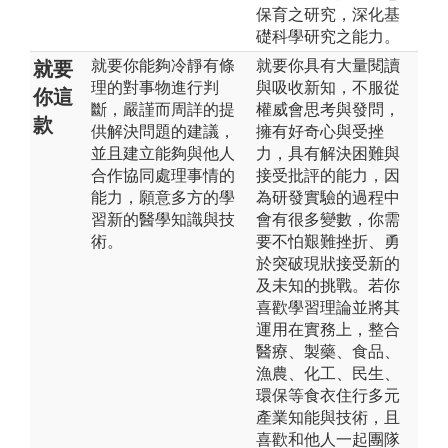
保育之研究，深化基
礎科學研究之能力。
就要你能夠冷靜有條
就要你具有大量閱讀
就要
理的對事物進行判
與吸收新知，不服從
你這
斷，嚴謹而周詳的提
權威會思考與發問，
款
供解決問題的建議，
擁有好奇心與受挫
並且建立能夠與他人
力，具有解決困難與
合作協同處理事情的
接受批評的能力，因
能力，願意多方的學
為研發實驗的過程中
習新的醫學知識與技
會有很多變數，你需
術。
要不怕艱難挫折、勇
於突破現狀接受新的
及未知的挑戰。若你
喜歡學習理論並將其
運用在實務上，整合
醫療、製藥、食品、
漁農、化工、民生、
環保等食衣住行多元
產業知能與技術，且
喜歡和他人一起團隊