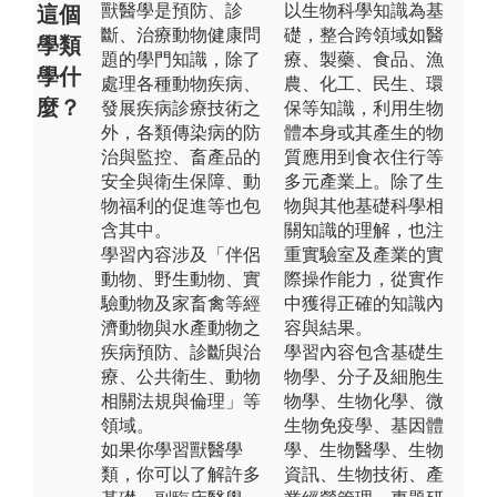
獸醫學是預防、診
以生物科學知識為基
這個
斷、治療動物健康問
礎，整合跨領域如醫
學類
題的學門知識，除了
療、製藥、食品、漁
學什
處理各種動物疾病、
農、化工、民生、環
麼？
發展疾病診療技術之
保等知識，利用生物
外，各類傳染病的防
體本身或其產生的物
治與監控、畜產品的
質應用到食衣住行等
安全與衛生保障、動
多元產業上。除了生
物福利的促進等也包
物與其他基礎科學相
含其中。
關知識的理解，也注
學習內容涉及「伴侶
重實驗室及產業的實
動物、野生動物、實
際操作能力，從實作
驗動物及家畜禽等經
中獲得正確的知識內
濟動物與水產動物之
容與結果。
疾病預防、診斷與治
學習內容包含基礎生
療、公共衛生、動物
物學、分子及細胞生
相關法規與倫理」等
物學、生物化學、微
領域。
生物免疫學、基因體
如果你學習獸醫學
學、生物醫學、生物
類，你可以了解許多
資訊、生物技術、產