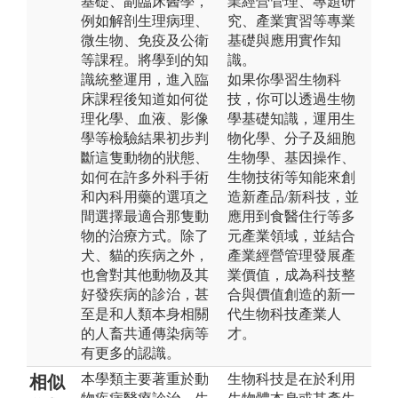
基礎、副臨床醫學，
業經營管理、專題研
例如解剖生理病理、
究、產業實習等專業
微生物、免疫及公衛
基礎與應用實作知
等課程。將學到的知
識。
識統整運用，進入臨
如果你學習生物科
床課程後知道如何從
技，你可以透過生物
理化學、血液、影像
學基礎知識，運用生
學等檢驗結果初步判
物化學、分子及細胞
斷這隻動物的狀態、
生物學、基因操作、
如何在許多外科手術
生物技術等知能來創
和內科用藥的選項之
造新產品/新科技，並
間選擇最適合那隻動
應用到食醫住行等多
物的治療方式。除了
元產業領域，並結合
犬、貓的疾病之外，
產業經營管理發展產
也會對其他動物及其
業價值，成為科技整
好發疾病的診治，甚
合與價值創造的新一
至是和人類本身相關
代生物科技產業人
的人畜共通傳染病等
才。
有更多的認識。
本學類主要著重於動
生物科技是在於利用
相似