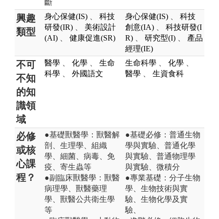
斷
身心保健(IS)
、
科技
身心保健(IS)
、
科技
興趣
研發(IR)
、
美術設計
創意(IA)
、
科技研發(I
類型
(AI)
、
健康促進(SR)
R)
、
研究型(I)
、
產品
經理(IE)
醫學
、
化學
、
生命
生命科學
、
化學
、
不可
科學
、
外國語文
醫學
、
生資食科
不知
的知
識領
域
●基礎獸醫學：獸醫解
●基礎必修：普通生物
必修
剖、生理學、組織
學與實驗、普通化學
或核
學、細菌、病毒、免
與實驗、普通物理學
心課
疫、寄生蟲等
與實驗、微積分
程？
●副臨床獸醫學：獸醫
●專業基礎：分子生物
病理學、獸醫藥理
學、生物技術與實
學、獸醫公共衛生學
驗、生物化學及實
等
驗、