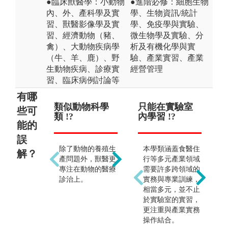
●臨床獸醫學：小動物
●進階必修：細胞生物
內、外、產科學及實
學、生物資訊/統計
習、獸醫影像學及實
學、免疫學與實驗、
習、經濟動物（豬、
微生物學及實驗、分
禽）、大動物疾病學
析及有機化學與實
（牛、羊、鹿）、野
驗、產業實習、產業
生動物疾病、診療實
經營管理
習、臨床病例討論等
有哪
類似動物科學
只要學習犬貓
只能在實驗室
起薪
出
些可
類 !?
等常見動物醫
內學習 !?
助
能的
治 !?
!?
誤
新
除了動物的養殖生
本學類涵蓋食醫住
時
解？
動物種類眾多，各
產問題外，獸醫更
行等多元產業領域
一
種別的動物相關知
專注在動物的醫療
需要許多跨領域的
與
識均需涉獵。
診治上。
實務與專業訓練，
相當多元，並不止
於實驗室的實習，
更注重與產業實務
操作結合。