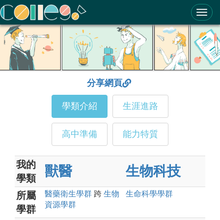
ColleGo! 大學選才與高中育才輔助系統
分享網頁
學類介紹
生涯進路
高中準備
能力特質
我的
獸醫
生物科技
學類
醫藥衛生
學群
跨
生物
生命科學
學群
所屬
資源
學群
學群