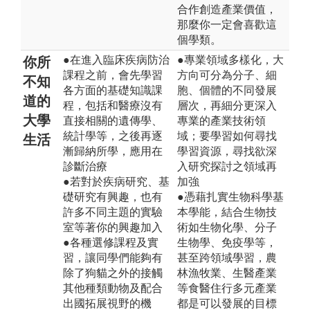
合作創造產業價值，
那麼你一定會喜歡這
個學類。
●在進入臨床疾病防治
●專業領域多樣化，大
你所
課程之前，會先學習
方向可分為分子、細
不知
各方面的基礎知識課
胞、個體的不同發展
道的
程，包括和醫療沒有
層次，再細分更深入
大學
直接相關的遺傳學、
專業的產業技術領
統計學等，之後再逐
域；要學習如何尋找
生活
漸歸納所學，應用在
學習資源，尋找欲深
診斷治療
入研究探討之領域再
●若對於疾病研究、基
加強
礎研究有興趣，也有
●憑藉扎實生物科學基
許多不同主題的實驗
本學能，結合生物技
室等著你的興趣加入
術如生物化學、分子
●各種選修課程及實
生物學、免疫學等，
習，讓同學們能夠有
甚至跨領域學習，農
除了狗貓之外的接觸
林漁牧業、生醫產業
其他種類動物及配合
等食醫住行多元產業
出國拓展視野的機
都是可以發展的目標