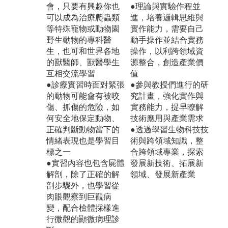
會，只要有興趣你也
●理論與實驗作程並
可以成為治療爬蟲類
進，培養邏輯思維與
等特殊寵物或動物園
實作能力，需要自己
野生動物的專科醫
動手操作並結合實務
生，也可和世界各地
操作，以利跨領域資
的獸醫師、獸醫學生
源整合，創造產業價
互相交流學習
值
●診療實習時面對緊張
●參與教授們進行的研
的動物可能會有被咬
究計畫，強化實作與
傷、抓傷的危險，如
實務能力，提早暸解
何安全地保定動物、
技術應用與產業需求
正確判斷動物當下的
●透過學習生物科技技
情緒表現也是學習目
術與跨領域知識，整
標之一
合跨領域專業，探索
●實習內容也包含屍體
發展新技術、拓展新
解剖，除了正確的解
領域、發展新產業
剖步驟外，也學習從
肉眼觀察到巨觀病
變，配合檢體採樣進
行微觀的顯微病理診