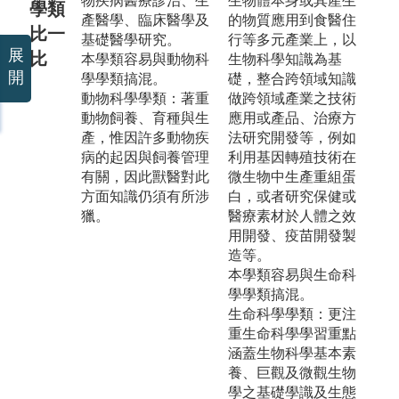
物疾病醫療診治、生
生物體本身或其產生
學類
產醫學、臨床醫學及
的物質應用到食醫住
比一
基礎醫學研究。
行等多元產業上，以
展
比
本學類容易與動物科
生物科學知識為基
開
學學類搞混。
礎，整合跨領域知識
動物科學學類：著重
做跨領域產業之技術
動物飼養、育種與生
應用或產品、治療方
產，惟因許多動物疾
法研究開發等，例如
病的起因與飼養管理
利用基因轉殖技術在
有關，因此獸醫對此
微生物中生產重組蛋
方面知識仍須有所涉
白，或者研究保健或
獵。
醫療素材於人體之效
用開發、疫苗開發製
造等。
本學類容易與生命科
學學類搞混。
生命科學學類：更注
重生命科學學習重點
涵蓋生物科學基本素
養、巨觀及微觀生物
學之基礎學識及生態