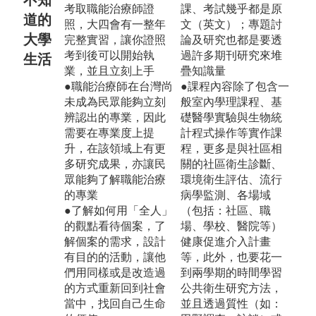
考取職能治療師證
課、考試幾乎都是原
道的
照，大四會有一整年
文（英文）；專題討
大學
完整實習，讓你證照
論及研究也都是要透
考到後可以開始執
過許多期刊研究來堆
生活
業，並且立刻上手
疊知識量
●職能治療師在台灣尚
●課程內容除了包含一
未成為民眾能夠立刻
般室內學理課程、基
辨認出的專業，因此
礎醫學實驗與生物統
需要在專業度上提
計程式操作等實作課
升，在該領域上有更
程，更多是與社區相
多研究成果，亦讓民
關的社區衛生診斷、
眾能夠了解職能治療
環境衛生評估、流行
的專業
病學監測、各場域
●了解如何用「全人」
（包括：社區、職
的觀點看待個案，了
場、學校、醫院等）
解個案的需求，設計
健康促進介入計畫
有目的的活動，讓他
等，此外，也要花一
們用同樣或是改造過
到兩學期的時間學習
的方式重新回到社會
公共衛生研究方法，
當中，找回自己生命
並且透過質性（如：