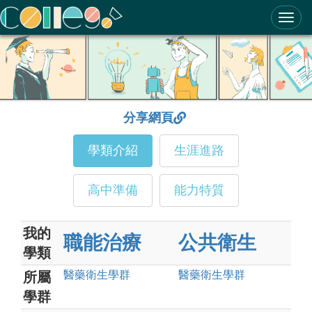
ColleGo! 大學選才與高中育才輔助系統
分享網頁
學類介紹
生涯進路
高中準備
能力特質
我的
職能治療
公共衛生
學類
醫藥衛生
學群
醫藥衛生
學群
所屬
學群