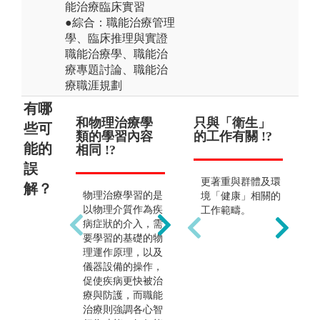
能治療臨床實習
●綜合：職能治療管理
學、臨床推理與實證
職能治療學、職能治
療專題討論、職能治
療職涯規劃
有哪
和物理治療學
以為職能是職
只與「衛生」
就
證
些可
類的學習內容
業 !?
的工作有關 !?
師 !
於
能的
相同 !?
領
誤
職能泛指日常生活
更著重與群體及環
職
解？
物理治療學習的是
中各種對個案有意
境「健康」相關的
科
以物理介質作為疾
義之活動，不只是
工作範疇。
師
病症狀的介入，需
單對職業。
治
要學習的基礎的物
治
理運作原理，以及
精
儀器設備的操作，
療
促使疾病更快被治
調
療與防護，而職能
人
治療則強調各心智
在