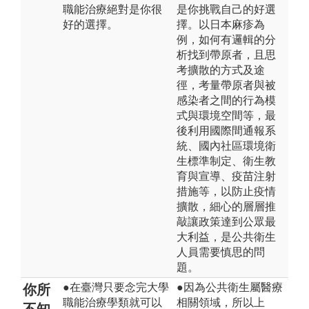
職能治療絕對是你很
是你挑戰自己的好選
好的選擇。
擇。以日本麻疹為
例，如何有邏輯的分
析找到帶原者，且思
考擴散的方式及途
徑，考量帶原者與被
感染者之間的行為模
式與環境空間等，最
後利用國際間通報系
統、國內社區環境衛
生標準制定、衛生教
育與宣導、疫苗注射
措施等，以防止疫情
擴散，細心的層層推
敲讓政策達到公眾最
大利益，是公共衛生
人員需要慎思的問
題。
●在臺灣只要念完大學
●因為公共衛生屬醫療
你所
職能治療學類就可以
相關領域，所以上
不知