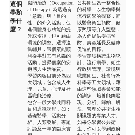
職能治療（Occupation
公共衛生為一整合性
這個
al Therapy）為透過有
的科學，以生物學與
學類
「意義」與「目的
流行病學的觀察，輔
學什
性」的介入活動，促
以醫藥衛生預防、健
麼？
進個體身心功能的提
康照護等介入型態，
升或恢復，也可藉由
為人們提供疾病預
環境的調整、選擇適
防、壽命延長及健康
當輔具，讓個案能順
促進的目標。
利從事對其有意義的
學習範疇橫跨生物統
活動，提昇個案的安
計、流行病學、衛生
適感與生活品質。
行政與管理、環境與
學習內容目前分為四
職業衛生、社會行為
大領域，包含成人生
科學等五大領域，藉
理、兒童、心理及社
由這些領域專業知能
區職能治療。
的訓練，培養能夠發
包含一般大學共同科
現、分析、歸納、解
目和通識課程，如：
決、管理公共衛生相
基礎醫學、活動分
關議題的專業人才。
析、人類發展、專題
如果你學習公共衛
討論及一年的臨床實
生，你可以學到政府