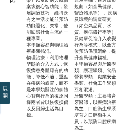
樂）以幫助病人或個
康為主軸，透過政策
案恢復心智功能，發
規劃（如全民健保、
展調適技巧，維持既
醫療體系等） 、疾病
有之生活功能並預防
及環境的調查研究
功能退化、失常，使
（如空氣品質、水
能回歸社會主流的一
質、疾病盛行率等）
種專業。
及健康促進介入改變
本學類容易與物理治
行為等模式，以全方
療學類搞混。
位預防保護網絡，提
物理治療：利用物理
升全民健康福祉。
型態的介入方式，恢
本學類容易與牙醫學
復病患身體應有的功
類、護理學類、食品
能，降低不適，重點
營養學類、職業安全
在疾病的處置，而不
學類、社會工作學類
展
是本學類關注的個體
互相混淆。
開
心智與行為的復原同
牙醫學類：主要培育
樣兩者皆以恢復損傷
牙醫師，以疾病治療
以及回歸生活為目
為主，口腔衛生學系
標。
培育之口腔衛生人
員，以預防口腔疾病
為主。