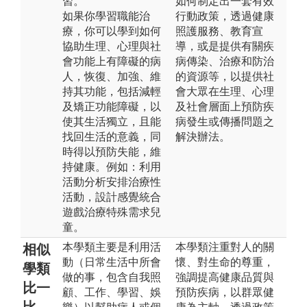
習。
如何制定出一套有效
如果你學習職能治
行動政策，透過健康
療，你可以學到如何
照護服務、教育宣
協助生理、心理與社
導，或是提供有關疾
會功能上有障礙的病
病傳染、治療和防治
人，恢復、加強、維
的資源等，以提供社
持其功能，包括減輕
會大眾在生理、心理
及矯正功能障礙，以
及社會層面上預防疾
使其生活獨立，且能
病發生或傳播問題之
找回生活的意義，同
解決辦法。
時得以預防失能，維
持健康。例如：利用
活動分析安排治療性
活動，設計感覺統合
遊戲治療特殊需求兒
童。
本學類主要是利用活
本學類注重對人的關
相似
動（日常生活中所會
懷、對生命的尊重，
學類
做的事，包含自我照
強調提高健康品質與
比一
顧、工作、學習、娛
預防疾病，以群眾健
比