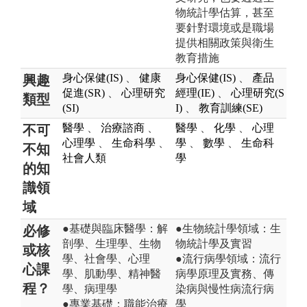
物統計學估算，甚至
要針對環境或是職場
提供相關政策與衛生
教育措施
身心保健(IS)
、
健康
身心保健(IS)
、
產品
興趣
促進(SR)
、
心理研究
經理(IE)
、
心理研究(S
類型
(SI)
I)
、
教育訓練(SE)
醫學
、
治療諮商
、
醫學
、
化學
、
心理
不可
心理學
、
生命科學
、
學
、
數學
、
生命科
不知
社會人類
學
的知
識領
域
●基礎與臨床醫學：解
●生物統計學領域：生
必修
剖學、生理學、生物
物統計學及實習
或核
學、社會學、心理
●流行病學領域：流行
心課
學、肌動學、精神醫
病學原理及實務、傳
程？
學、病理學
染病與慢性病流行病
●專業基礎：職能治療
學