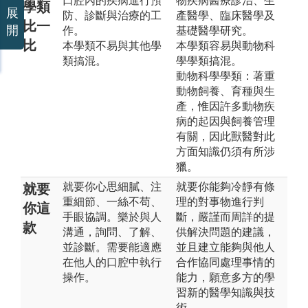
口腔內的疾病進行預
物疾病醫療診治、生
學類
展
防、診斷與治療的工
產醫學、臨床醫學及
比一
開
作。
基礎醫學研究。
比
本學類不易與其他學
本學類容易與動物科
類搞混。
學學類搞混。
動物科學學類：著重
動物飼養、育種與生
產，惟因許多動物疾
病的起因與飼養管理
有關，因此獸醫對此
方面知識仍須有所涉
獵。
就要你心思細膩、注
就要你能夠冷靜有條
就要
重細節、一絲不苟、
理的對事物進行判
你這
手眼協調。樂於與人
斷，嚴謹而周詳的提
款
溝通，詢問、了解、
供解決問題的建議，
並診斷。需要能適應
並且建立能夠與他人
在他人的口腔中執行
合作協同處理事情的
操作。
能力，願意多方的學
習新的醫學知識與技
術。