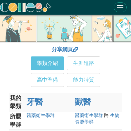
ColleGo! 大學選才與高中育才輔助系統
分享網頁
學類介紹
生涯進路
高中準備
能力特質
我的
牙醫
獸醫
學類
醫藥衛生
學群
醫藥衛生
學群
跨
生物
所屬
資源
學群
學群