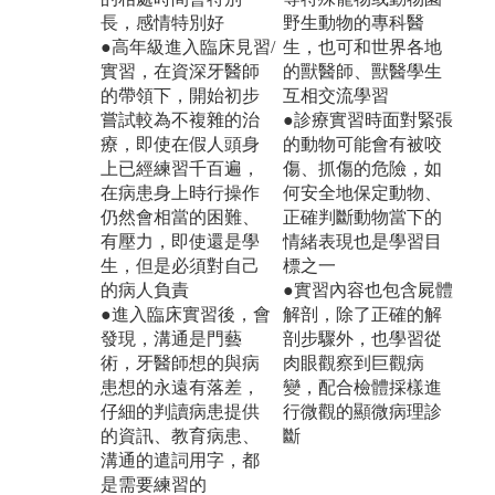
長，感情特別好
野生動物的專科醫
●高年級進入臨床見習/
生，也可和世界各地
實習，在資深牙醫師
的獸醫師、獸醫學生
的帶領下，開始初步
互相交流學習
嘗試較為不複雜的治
●診療實習時面對緊張
療，即使在假人頭身
的動物可能會有被咬
上已經練習千百遍，
傷、抓傷的危險，如
在病患身上時行操作
何安全地保定動物、
仍然會相當的困難、
正確判斷動物當下的
有壓力，即使還是學
情緒表現也是學習目
生，但是必須對自己
標之一
的病人負責
●實習內容也包含屍體
●進入臨床實習後，會
解剖，除了正確的解
發現，溝通是門藝
剖步驟外，也學習從
術，牙醫師想的與病
肉眼觀察到巨觀病
患想的永遠有落差，
變，配合檢體採樣進
仔細的判讀病患提供
行微觀的顯微病理診
的資訊、教育病患、
斷
溝通的遣詞用字，都
是需要練習的