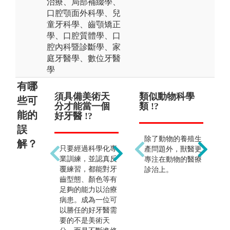
治療、局部補綴學、
口腔顎面外科學、兒
童牙科學、齒顎矯正
學、口腔質體學、口
腔內科暨診斷學、家
庭牙醫學、數位牙醫
學
有哪
須具備美術天
只需學習口腔
類似動物科學
畢
只
些可
分才能當一個
醫學 !?
類 !?
牙醫
等
能的
好牙醫 !?
治 
誤
須具備完整的醫
除了動物的養殖生
除
解？
只要經過科學化專
學、藥學概念，且
產問題外，獸醫更
也
業訓練，並認真反
強調終身學習。
專注在動物的醫療
領
覆練習，都能對牙
診治上。
取
齒型態、顏色等有
授
足夠的能力以治療
成
病患。成為一位可
家
以勝任的好牙醫需
要的不是美術天