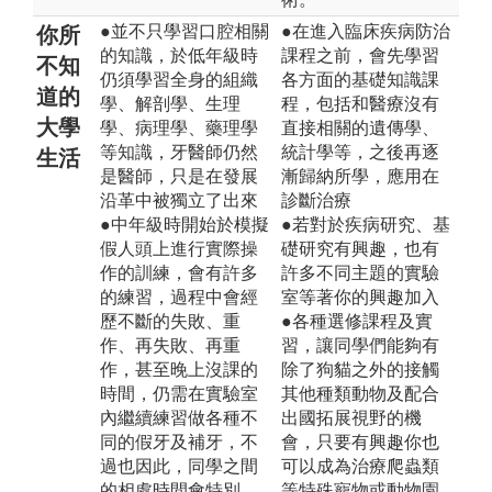
●並不只學習口腔相關
●在進入臨床疾病防治
你所
的知識，於低年級時
課程之前，會先學習
不知
仍須學習全身的組織
各方面的基礎知識課
道的
學、解剖學、生理
程，包括和醫療沒有
大學
學、病理學、藥理學
直接相關的遺傳學、
等知識，牙醫師仍然
統計學等，之後再逐
生活
是醫師，只是在發展
漸歸納所學，應用在
沿革中被獨立了出來
診斷治療
●中年級時開始於模擬
●若對於疾病研究、基
假人頭上進行實際操
礎研究有興趣，也有
作的訓練，會有許多
許多不同主題的實驗
的練習，過程中會經
室等著你的興趣加入
歷不斷的失敗、重
●各種選修課程及實
作、再失敗、再重
習，讓同學們能夠有
作，甚至晚上沒課的
除了狗貓之外的接觸
時間，仍需在實驗室
其他種類動物及配合
內繼續練習做各種不
出國拓展視野的機
同的假牙及補牙，不
會，只要有興趣你也
過也因此，同學之間
可以成為治療爬蟲類
的相處時間會特別
等特殊寵物或動物園