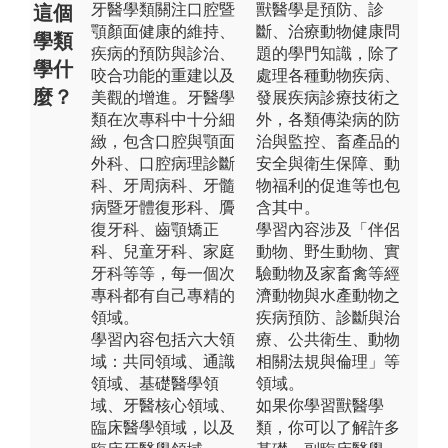
牙醫學類關注口腔暨
獸醫學是預防、診
這個
顎顏面健康的維持、
斷、治療動物健康問
學類
疾病的預防與診治、
題的學門知識，除了
學什
咬合功能的重建以及
處理各種動物疾病、
麼？
美觀的增進。牙醫學
發展疾病診療技術之
類在次專科中十分細
外，各類傳染病的防
緻，包含口腔與顎面
治與監控、畜產品的
外科、口腔病理診斷
安全與衛生保障、動
科、牙周病科、牙髓
物福利的促進等也包
病暨牙體復形科、贗
含其中。
復牙科、齒顎矯正
學習內容涉及「伴侶
科、兒童牙科、家庭
動物、野生動物、實
牙科等等，每一個次
驗動物及家畜禽等經
專科都有自己專精的
濟動物與水產動物之
領域。
疾病預防、診斷與治
學習內容包括六大領
療、公共衛生、動物
域：共同領域、通識
相關法規與倫理」等
領域、基礎醫學領
領域。
域、牙醫核心領域、
如果你學習獸醫學
臨床醫學領域，以及
類，你可以了解許多