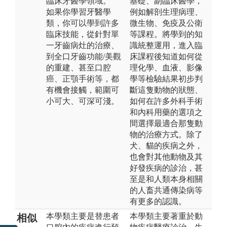
臨床牙醫學領域。
基礎、副臨床醫學，
如果你學習牙醫學
例如解剖生理病理、
類，你可以學到許多
微生物、免疫及公衛
臨床技能，從針對單
等課程。將學到的知
一牙齒病灶的治療、
識統整運用，進入臨
到全口牙齒功能/美觀
床課程後知道如何從
的重建、甚至口腔
理化學、血液、影像
癌、正顎手術等，都
學等檢驗結果初步判
有機會接觸，範圍可
斷這隻動物的狀態、
小可大、可深可淺。
如何在許多外科手術
和內科用藥的選項之
間選擇最適合那隻動
物的治療方式。除了
犬、貓的疾病之外，
也會對其他動物及其
好發疾病的診治，甚
至是和人類本身相關
的人畜共通傳染病等
有更多的認識。
本學類主要是替患者
本學類主要著重於動
相似