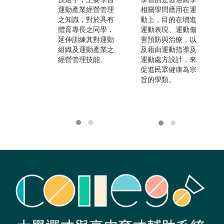
運動產業經營管理
如：運動行銷、運
相關學問應用在運
之知識，對於具有
動旅遊、運動產品
動上，目的在增進
體育專長之同學，
設計、賽會辦理、
運動表現、運動傷
延伸訓練其對運動
職業運動經紀人、
害預防與治療，以
組織及運動產業之
主題樂園及運動場
及藉由運動指導及
經營管理技能。
館經營等。故可知
運動處方設計，來
出路廣泛，多也從
促進民眾健康為宗
基層員工、幹部做
旨的學類。
起，但卻可因管理
概念而攀升更快。