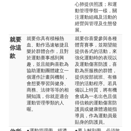
心肺提供照護；和運
動管理學類一樣，關
注運動組織及活動的
經營與管理及生態發
展。
就要你具有積極熱
就要你喜愛參與各種
就要
血、動作迅速敏捷且
體育賽事，並期望能
你這
樂於群體合作，且對
提供各式的活動，來
款
於運動賽事感到興
強化運動時的表現以
趣，並且能夠喜歡為
及運動傷害防護，喜
協助運動團體建立一
歡為所服務的群體，
個運作計畫與機制，
提供按部就班、有條
會想要學習與健身、
理的活動程序。若具
商務、法律等等的相
備以上特質，將有機
關知識，你就是適合
會成為一名出色且值
運動管理學類的人
得信賴的運動傷害防
喔。
護員或健康體適能指
導員，作為運動員最
貼身的防護員。
●運動管理學、經濟
●要上解剖學，必須敢