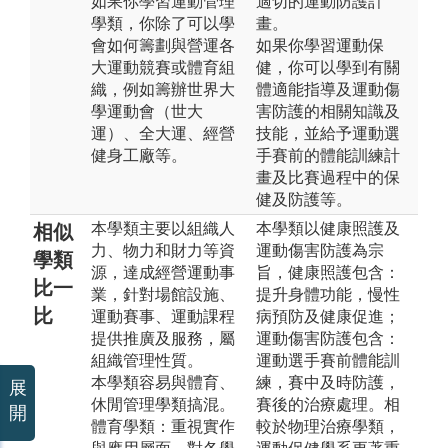
如果你學習運動管理
適切的運動防護計
學類，你除了可以學
畫。
會如何籌劃與營運各
如果你學習運動保
大運動競賽或體育組
健，你可以學到有關
織，例如籌辦世界大
體適能指導及運動傷
學運動會（世大
害防護的相關知識及
運）、全大運、經營
技能，並給予運動選
健身工廠等。
手賽前的體能訓練計
畫及比賽過程中的保
健及防護等。
本學類主要以組織人
本學類以健康照護及
相似
力、物力和財力等資
運動傷害防護為宗
學類
源，達成經營運動事
旨，健康照護包含：
比一
業，針對場館設施、
提升身體功能，慢性
比
運動賽事、運動課程
病預防及健康促進；
提供推廣及服務，屬
運動傷害防護包含：
組織管理性質。
運動選手賽前體能訓
本學類容易與體育、
練，賽中及時防護，
展
休閒管理學類搞混。
賽後的治療處理。相
開
體育學類：重視實作
較於物理治療學類，