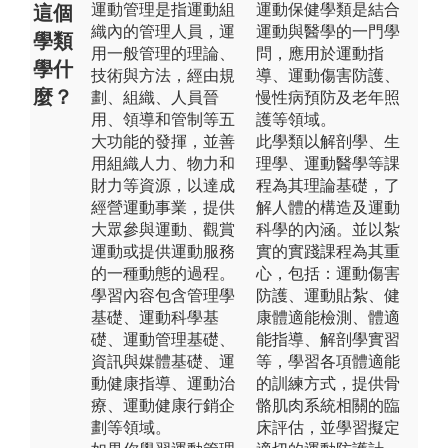
運動管理是指運動組
運動保健學類是結合
這個
織內的管理人員，運
運動與醫學的一門學
學類
用一般管理的理論、
問，應用於運動指
學什
技術與方法，經由規
導、運動傷害防護、
麼？
劃、組織、人員晉
慢性病預防及老年照
用、領導和管制等五
護等領域。
大功能的發揮，並善
此學類以解剖學、生
用組織人力、物力和
理學、運動醫學等課
財力等資源，以達成
程為其理論基礎，了
經營運動事業，提供
解人體的構造及運動
大眾參與運動、觀賞
科學的內涵。並以紮
運動或提供運動服務
實的實踐課程為其重
的一種動態的過程。
心，包括：運動傷害
學習內容包含管理學
防護、運動貼紮、健
基礎、運動科學基
康體適能檢測、體適
礎、運動管理基礎、
能指導、解剖學實習
資訊與媒體基礎、運
等，學習各項體適能
動健康指導、運動治
的訓練方式，提供骨
療、運動健康行銷企
骼肌肉系統相關的臨
劃等領域。
床評估，並學習擬定