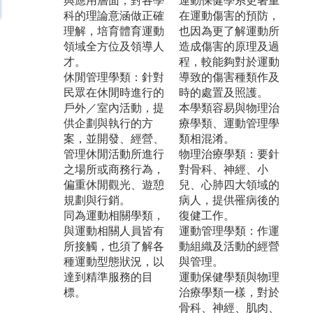
與應用層面，對各學
運動保健學系更著重
科的理論意涵做正確
在運動傷害的預防，
理解，培育體育運動
也因為更了解運動所
領域全方位及領導人
造成傷害的原理及過
才。
程，較能夠對於運動
休閒管理學類：針對
導致的傷害種類作及
民眾在休閒時進行的
時的處置及照護。
戶外／室內活動，提
本學類容易與物理治
供企劃與執行的方
療學類、運動管理學
案，並開發、經營、
類相混淆。
管理休閒活動所進行
物理治療學類：要針
之場所或商務行為，
對骨科、神經、小
偏重休閒觀光、遊憩
兒、心肺四大領域的
規劃與行銷。
病人，提供罹病後的
同為運動相關學類，
復健工作。
與運動相關人員皆有
運動管理學類：作運
所接觸，也須了解各
動組織及活動的經營
種運動型態狀況，以
與管理。
達到精準服務的目
運動保健學類與物理
標。
治療學類一樣，對於
骨科、神經、肌肉、