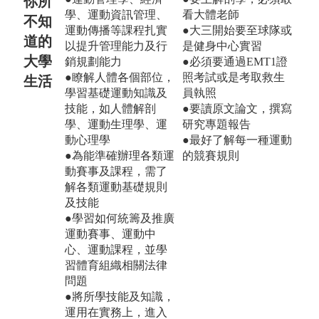
你所
學、運動資訊管理、
看大體老師
不知
運動傳播等課程扎實
●大三開始要至球隊或
道的
以提升管理能力及行
是健身中心實習
大學
銷規劃能力
●必須要通過EMT1證
●瞭解人體各個部位，
照考試或是考取救生
生活
學習基礎運動知識及
員執照
技能，如人體解剖
●要讀原文論文，撰寫
學、運動生理學、運
研究專題報告
動心理學
●最好了解每一種運動
●為能準確辦理各類運
的競賽規則
動賽事及課程，需了
解各類運動基礎規則
及技能
●學習如何統籌及推廣
運動賽事、運動中
心、運動課程，並學
習體育組織相關法律
問題
●將所學技能及知識，
運用在實務上，進入