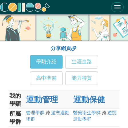
ColleGo! 大學選才與高中育才輔助系統
分享網頁
學類介紹
生涯進路
高中準備
能力特質
我的
運動管理
運動保健
學類
管理
學群
跨
遊憩運動
醫藥衛生
學群
跨
遊憩
所屬
學群
運動
學群
學群