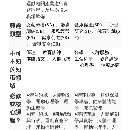
運動相關產業進行實
習課程，及早為投入
職場準備
文藝傳播(SA)
、
教育
健康促進(SR)
、
心理
興趣
訓練(SE)
、
服務經營
研究(SI)
、
教育訓練(S
類型
(ES)
、
健康促進(SR)
E)
、
資訊安全(CR)
管理
、
教育訓練
、
醫學
、
人群服務
、
不可
本國語文
、
人群服務
生命科學
、
教育訓練
不知
、
心理學
、
治療諮商
的知
識領
域
●體育領域：人體解剖
●體能規劃：運動保健
必修
學、運動心理學、運
學導論、健康體適能
或核
動生理學
學、健康管理
心課
●管理領域：運動組織
●基礎理論：人體解剖
程？
與行政、運動賽會管
學與實驗、人體生理
理、運動行銷管理、
學、運動生理學、人