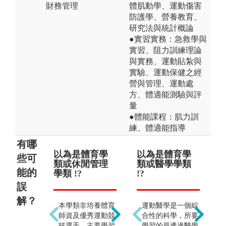
財務管理
體肌動學、運動傷害
防護學、營養教育、
研究法與統計概論
●實習實務：急救學與
實習、阻力訓練理論
與實務、運動貼紮與
實驗、運動保健之經
營與管理、運動處
方、體適能測驗與評
量
●體能課程：肌力訓
練、體適能指導
有哪
以為是體育學
以為畢業後只
以為是體育學
只
些可
類或休閒管理
能當健身教練
類或醫學學類
!?
能的
學類 !?
!?
!?
誤
解？
本學類非培養體育
本學類偏向學科，
運動醫學是一個綜
師資及優秀運動競
所以學生的生涯及
合性的科學，所要
技選手，主要學習
出路更為廣泛，例
學習的是透過醫學