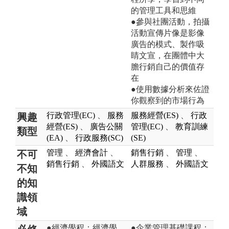
的管理工具和思維
●參與社團活動，拍攝
活動宣傳片像是影像
廣告的模式、製作吸
睛文宣，在團體中大
膽行銷自己的價值存
在
●使用數據分析來佐證
你觀察到的市場行為
行政管理(EC)
、
服務
服務經營(ES)
、
行政
興趣
經營(ES)
、
廣告公關
管理(EC)
、
教育訓練
類型
(EA)
、
行政服務(SC)
(SE)
管理
、
經濟會計
、
銷售行銷
、
管理
、
不可
銷售行銷
、
外國語文
人群服務
、
外國語文
不知
的知
識領
域
●經濟學程：經濟學、
●企業管理基礎課程：