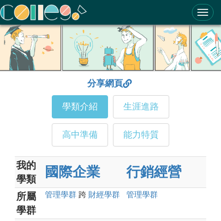
ColleGo! 大學選才與高中育才輔助系統
分享網頁
學類介紹
生涯進路
高中準備
能力特質
我的
國際企業
行銷經營
學類
管理
學群
跨
財經
學群
管理
學群
所屬
學群