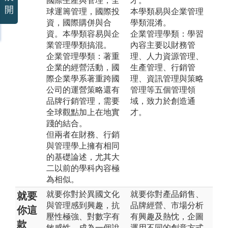
國際生產與管理，全
才。
開
球運籌管理，國際投
本學類易與企業管理
資，國際購併與合
學類混淆。
資。本學類容易與企
企業管理學類：學習
業管理學類搞混。
內容主要以財務管
企業管理學類：著重
理、人力資源管理、
企業的經營活動，國
生產管理、行銷管
際企業學系著重跨國
理、資訊管理與策略
公司的運營策略還有
管理等五個管理領
品牌行銷管理，需要
域，致力於創造通
全球觀點加上在地實
才。
踐的結合。
但兩者在財務、行銷
與管理學上擁有相同
的基礎論述，尤其大
二以前的學科內容極
為相似。
就要你對於異國文化
就要你對產品銷售、
就要
與管理感到興趣，抗
品牌經營、市場分析
你這
壓性極強、對數字有
有興趣及熱忱，企圖
款
敏感性、成為一個說
運用不同的創意方式