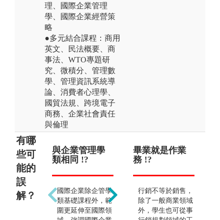
理、國際企業管理
學、國際企業經營策
略
●多元結合課程：商用
英文、民法概要、商
事法、WTO專題研
究、微積分、管理數
學、管理資訊系統導
論、消費者心理學、
國貿法規、跨境電子
商務、企業社會責任
與倫理
有哪
與企業管理學
廣泛而不專精
畢業就是作業
只
個
些可
類相同 !?
!?
務 !?
貿
合
能的
作 !
誤
國際企業除企管學
提供多元領域，可
行銷不等於銷售，
解？
出
類基礎課程外，範
挑選有興趣的領域
除了一般商業領域
合
圍更延伸至國際領
深入學習。
外，學生也可從事
工