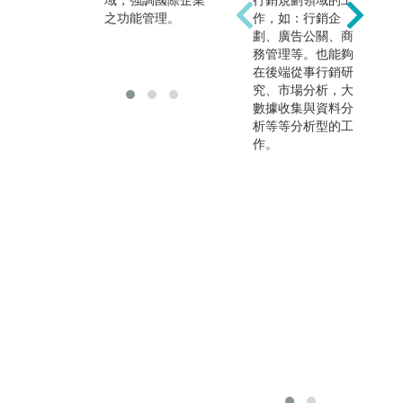
域，強調國際企業
行銷規劃領域的工
告
基
之功能管理。
作，如：行銷企
作
劃、廣告公關、商
之
務管理等。也能夠
在後端從事行銷研
究、市場分析，大
數據收集與資料分
析等等分析型的工
作。