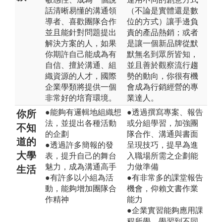
話清晰易懂的溝通領
（不論是實體還是數
導者、喜歡團隊合作
位的方式）讓手邊負
並且能針對問題提出
責的產品熱銷；或者
解決方案的人，如果
是讓一個新品牌從默
你期許自己能成為有
默無名到眾所皆知，
自信、擅於溝通、組
並且善於觀察流行趨
織資源的人才，國際
勢的動向，你很有機
企業學類將提供一個
會成為行銷經營的專
非常好的培育環境。
業達人。
●能夠有邏輯地組織想
●透過撰寫專案、報告
你所
法，並提出各種活動
或分組學習，加強團
不知
的企劃
隊合作、溝通與書面
道的
●透過許多簡報的發
呈現技巧，提早為進
大學
表，提升自己的舞台
入職場所需之企劃能
魅力，成為溝通高手
力做準備
生活
●有許多以小組為活
●有非常多的課堂報告
動，能夠增加團隊合
機會，仰賴文書作業
作精神
能力
●企業實習能夠應用課
程所學，學習到不同