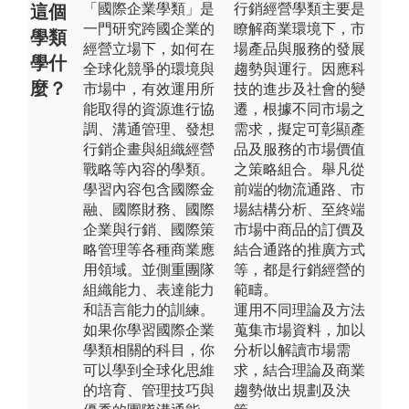
「國際企業學類」是
行銷經營學類主要是
這個
一門研究跨國企業的
瞭解商業環境下，市
學類
經營立場下，如何在
場產品與服務的發展
學什
全球化競爭的環境與
趨勢與運行。因應科
麼？
市場中，有效運用所
技的進步及社會的變
能取得的資源進行協
遷，根據不同市場之
調、溝通管理、發想
需求，擬定可彰顯產
行銷企畫與組織經營
品及服務的市場價值
戰略等內容的學類。
之策略組合。舉凡從
學習內容包含國際金
前端的物流通路、市
融、國際財務、國際
場結構分析、至終端
企業與行銷、國際策
市場中商品的訂價及
略管理等各種商業應
結合通路的推廣方式
用領域。並側重團隊
等，都是行銷經營的
組織能力、表達能力
範疇。
和語言能力的訓練。
運用不同理論及方法
如果你學習國際企業
蒐集市場資料，加以
學類相關的科目，你
分析以解讀市場需
可以學到全球化思維
求，結合理論及商業
的培育、管理技巧與
趨勢做出規劃及決