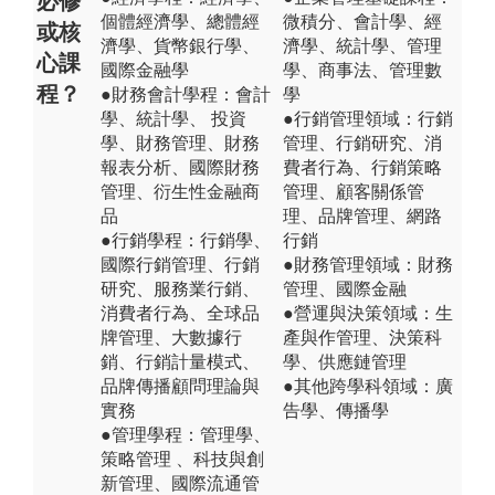
必修
個體經濟學、總體經
微積分、會計學、經
或核
濟學、貨幣銀行學、
濟學、統計學、管理
心課
國際金融學
學、商事法、管理數
程？
●財務會計學程：會計
學
學、統計學、 投資
●行銷管理領域：行銷
學、財務管理、財務
管理、行銷研究、消
報表分析、國際財務
費者行為、行銷策略
管理、衍生性金融商
管理、顧客關係管
品
理、品牌管理、網路
●行銷學程：行銷學、
行銷
國際行銷管理、行銷
●財務管理領域：財務
研究、服務業行銷、
管理、國際金融
消費者行為、全球品
●營運與決策領域：生
牌管理、大數據行
產與作管理、決策科
銷、行銷計量模式、
學、供應鏈管理
品牌傳播顧問理論與
●其他跨學科領域：廣
實務
告學、傳播學
●管理學程：管理學、
策略管理 、科技與創
新管理、國際流通管