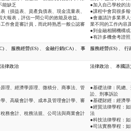
不能缺乏
●加入自己學校的法
報表（損益表、資產負債表、現金流量表、
●課程中會寫很多
四大報表，評估一間公司的效能及收益。
●會邀請許多業界
份工作會是審計員，而此時熟悉一般公認審
業不同的工作內容
●到金融相關機構
●有許多機會考證
C)
、
服務經營(ES)
、
金融行銷(CA)
、
事
服務經營(ES)
、
行
法律政治
法律政治
、
本國語
學原理、經濟學原理、微積分、商事法、管
●基礎法律：民總
訟、刑事訴訟
計學、高級會計學、成本及管理會計學、審
●基礎財經：經濟
●經貿法律學程：
、稅務會計、稅務法規、公司法與商業會計
法
●科技法律學程：
●司法實務學程：