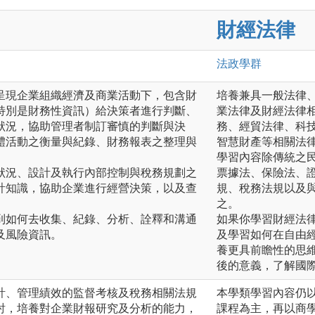
財經法律
法政
學群
呈現企業組織經濟及商業活動下，包含財
培養兼具一般法律
特別是財務性資訊）給決策者進行判斷、
業法律及財經法律
狀況，協助管理者制訂審慎的判斷與決
務、經貿法律、科
體活動之衡量與紀錄、財務報表之整理與
智慧財產等相關法
學習內容除傳統之
狀況、設計及執行內部控制與稅務規劃之
票據法、保險法、
計知識，協助企業進行經營決策，以及查
規、稅務法規以及
之。
到如何去收集、紀錄、分析、詮釋和溝通
如果你學習財經法
及風險資訊。
及學習如何在自由
養更具前瞻性的思
後的意義，了解國
計、管理績效的監督考核及稅務相關法規
本學類學習內容仍
討，培養對企業財報研究及分析的能力，
課程為主，再以商