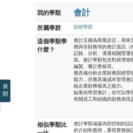
會計
我的學類
財經
學群
所屬學群
會計又稱為商業語言，用來
這個學類學
務與非財務等的會計資訊（
什麼？
記錄、分析、溝通相關營運
策。會計學類包含對經濟個
編製、審計查核等。
應具備分析企業財務與經營
能力，亦應具備成本管理會
展
核企業財務報表之能力。
如果你學習會計，你可以學
開
有關員工和組織的財務表現
會計學類涵蓋內部控制的設
相似學類比
的介紹和應用，重視實務探