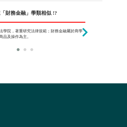
「財務金融」學類相似 !?
會計學類的工作就是記
法律只需背誦 !
，因此未來的工作並不只限於會計產業，
法學院，著重研究法律規範；財務金融屬於商學
事實上，會計學類畢業所
除了背誦法條外
得如何分析財務報表，也可以轉戰財金相
商品及操作為主。
公司並對其財務資料作出
的學生也可從事租稅規劃工作，亦可擔任
然後就資料及一般公認準
計師為最終目標。
工作通常為高職會計畢業