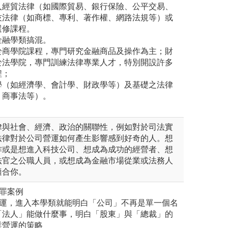
入經貿法律（如國際貿易、銀行保險、公平交易、
技法律（如商標、專利、著作權、網路法規等）或
選修課程。
金融學類搞混。
於商學院課程，專門研究金融商品及操作為主；財
於法學院，專門訓練法律專業人才，特別開設許多
程；
學（如經濟學、會計學、財政學等）及基礎之法律
、商事法等）。
律與社會、經濟、政治的關聯性，例如對於司法實
法律對於公司營運如何產生影響感到好奇的人。想
作或是想進入科技公司、想成為成功的經營者、想
法官之公職人員，或想成為金融市場從業或法務人
適合你。
罪案例
營運，進入本學類就能明白「公司」不再是單一個名
「法人」能做什麼事，明白「股東」與「總裁」的
業營運的策略