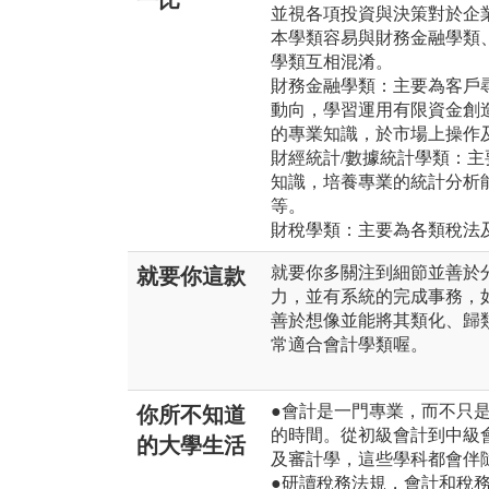
一比
並視各項投資與決策對於企
本學類容易與財務金融學類
學類互相混淆。
財務金融學類：主要為客戶
動向，學習運用有限資金創
的專業知識，於市場上操作
財經統計/數據統計學類：
知識，培養專業的統計分析
等。
財稅學類：主要為各類稅法
就要你多關注到細節並善於
就要你這款
力，並有系統的完成事務，
善於想像並能將其類化、歸
常適合會計學類喔。
●會計是一門專業，而不只
你所不知道
的時間。從初級會計到中級
的大學生活
及審計學，這些學科都會伴
●研讀稅務法規，會計和稅