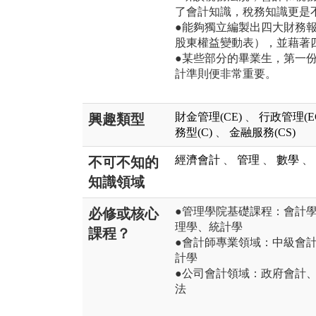
了會計知識，稅務知識更是
●能夠獨立編製出四大財務
股東權益變動表），並藉著
●某些部分的畢業生，第一
計準則便非常重要。
財金管理(CE)
、
行政管理(E
興趣類型
務型(C)
、
金融服務(CS)
經濟會計
、
管理
、
數學
、
不可不知的
知識領域
●管理學院基礎課程：會計
必修或核心
理學、統計學
課程？
●會計師專業領域：中級會
計學
●公司會計領域：政府會計
法