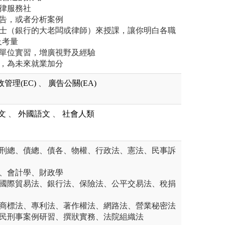
律服務社
報告，或者分析案例
人士（銀行的大老闆或律師）來授課，讓你明白各職
及考量
或單位實習，增廣視野及經驗
照，為未來就業加分
政管理(EC)
、
廣告公關(EA)
文
、
外國語文
、
社會人類
、刑總、債總、債各、物權、行政法、憲法、民事訴
學、會計學、財政學
如國際貿易法、銀行法、保險法、公平交易法、稅捐
如商標法、專利法、著作權法、網路法、營業秘密法
如民刑事案例研習、撰狀實務、法院組織法