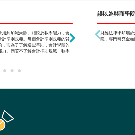
只能當會計師 !?
誤以為與商學院
會用到加減乘除。相較於數學能力，會
會計為所有商業交易基礎
財經法律學類屬於
會計準則規範。每個會計準則規範的背
若熟知公司營運流程，懂
院，專門研究金融
的，而為了了解這些準則，會計學類的
關行業。同時，會計學類
能力。倘若不了解會計準則規範，數學
公職。並不一定要以當會