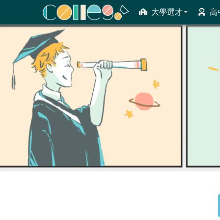
大學選才
高
ColleGo! 大學選才與高中育才輔助系統