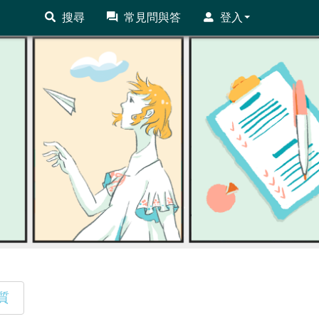
搜尋
常見問與答
登入
質