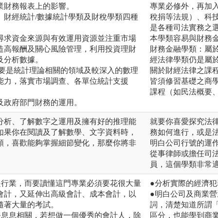
業財務報表上的影響。
專業必修外，再加
、財經統計/數據統計學類及財稅學類四種
稅捐等法規）、科
是各種司法實務之
尋求資金來源與有效運用資源並注重市場
本學類容易與財務
造高報酬及關心風險管理，利用投資理財
財務金融學類：屬
及分析數據。
經法律學類仍是屬
主要是統計理論相關的領域及較深入的數理
關於財經法律之課
能力，落實市場調查、各單位統計支援
皆須修習基礎之商
課程（如民法概要
及政府部門財務的運用。
分析、了解數字之運用及擁有好的推理能
就要你喜愛探究法
如果你在閱讀及了解數學、文字資料時，
務如何進行，或是
類，喜歡能夠掌握細節變化，那麼你將非
明白公司行號的運
從事律師或擔任司
員，這個學類非常
是行業，而要讀懂這門專業必須要花很大量
●分析實際的經濟犯
會計，又延伸出高級會計、成本會計，以
●明白公司及商業
隨著大量的考試。
詞，清楚知道所謂
務息息相關，若想做一個優秀的會計人，除
區分，也能學到商