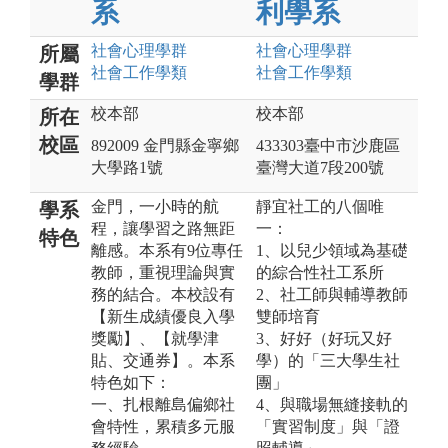
系
利學系
社會心理
學群
社會心理
學群
所屬
社會工作
學類
社會工作
學類
學群
校本部
校本部
所在
校區
892009 金門縣金寧鄉
433303臺中市沙鹿區
大學路1號
臺灣大道7段200號
金門，一小時的航
靜宜社工的八個唯
學系
程，讓學習之路無距
一：
特色
離感。本系有9位專任
1、以兒少領域為基礎
教師，重視理論與實
的綜合性社工系所
務的結合。本校設有
2、社工師與輔導教師
【新生成績優良入學
雙師培育
獎勵】、【就學津
3、好好（好玩又好
貼、交通券】。本系
學）的「三大學生社
特色如下：
團」
一、扎根離島偏鄉社
4、與職場無縫接軌的
會特性，累積多元服
「實習制度」與「證