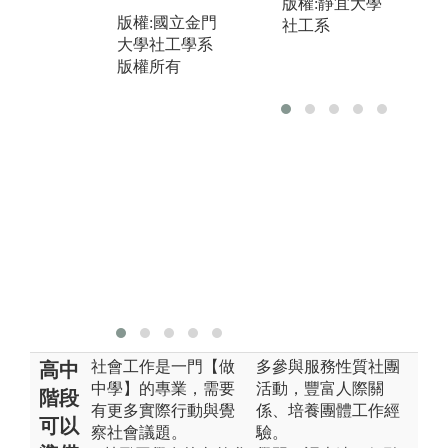
版權:靜宜大學
況
觀摩、個別及
版權:國立金門
社工系
立
分組實作，最
大學社工學系
服
後進行綜合檢
版權所有
切
討與反思，讓
學生對於自己
圖
的服務技巧能
與
深具信心。
版
圖解:課堂演練
大
與實作
版
版權:國立金門
大學社工學系
版權所有
社會工作是一門【做
多參與服務性質社團
高中
中學】的專業，需要
活動，豐富人際關
階段
有更多實際行動與覺
係、培養團體工作經
可以
察社會議題。
驗。