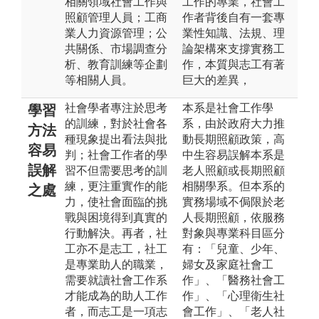
相關領域社會工作與
工作的專業，社會工
照顧管理人員；工商
作者背後自有一套專
業人力資源管理；公
業性知識、法規、理
共關係、市場調查分
論架構來支撐實務工
析、教育訓練等企劃
作，本質與志工有著
等相關人員。
巨大的差異，
社會學者專注於思考
本系是社會工作學
學習
的訓練，對於社會各
系，由於政府大力推
方法
種現象提出看法與批
動長期照顧政策，高
容易
判；社會工作者的學
中生容易誤解本系是
誤解
習不但需要思考的訓
老人照顧或長期照顧
練，更注重實作的能
相關學系。但本系的
之處
力，使社會面臨的挑
實務場域不侷限於老
戰與困境得到真實的
人長期照顧，依服務
行動解決。再者，社
對象與專業科目區分
工亦不是志工，社工
有：「兒童、少年、
是專業助人的職業，
婦女及家庭社會工
需要就讀社會工作系
作」、「醫務社會工
才能成為的助人工作
作」、「心理衛生社
者，而志工是一項志
會工作」、「老人社