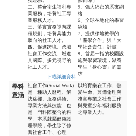
務經驗。
照輔導」
二、整合衛生福利專
5、強大綿密的系友網
業服務，培養社工專
絡
業服務人才。
6、全球在地化的學習
三、落實實務導向課
經驗
程規劃，培養具能力
7、提供移地教學的
取向的社工人才。
「產學合作」與「大
四、促進跨境、跨域
學社會責任」計畫
社會工作交流、增進
8、首屈一指的校園設
具國際、多元視野的
施與學習環境，滋養
社工人才。
學生「身心靈」的需
求
下載詳細資料
社會工作(Social Work)
以培育樂在工作、熱
學科
是一種助人歷程、解
愛生命、兼備倫理與
意涵
決途徑、服務供給、
務實專業之社會工作
專業方法與技能，也
與兒童少年福利服務
是一門科際整合的科
之專業人力。
學。本系隸屬健康護
理學院，學生除了修
習社會工作、心理