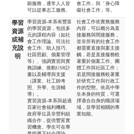
願服務，通常人人皆
會工作」與「身心障
可以從事志工服務。
礙社會工作」等。
學習資源-本系有豐富
社會工作依實務服務
學習
的學習資源，包括多
內容，可以概分為直
資源
元的課程內容（如社
接服務與間接服務，
或補
會工作理論、司法社
並非所有的社會工作
充說
會工作、助人技巧、
都需要直接與案主接
社區照顧、個案管理
觸，若是直接服務較
明
等）、強調實習與實
著重於個案工作、團
務訓練、推動USR計
體工作與社區工作；
畫以及輔導與支援
若是間接服務較著重
（課業、社工師考
於研究工作與行政工
照、升學、生涯輔
作的型態。依高中學
導）。
生本身的特質，可選
實習資源-本系與超過
擇適合自身的職涯場
百家社會福利機構、
域，並學習相關的專
政府單位及非營利組
業知能。
織合作，提供豐富實
習機會。學生可在專
業指導下結合理論，