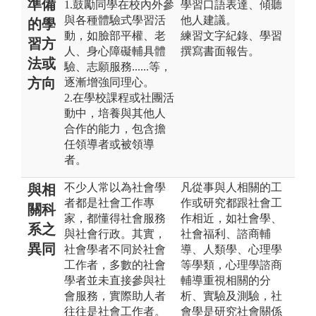
準備
1.鼓勵同學在校內外參
學習口語表達、傾聽
與各種體驗式學習活
他人建議。
的學
動，如臉部平權、老
練習文字紀錄、學習
習方
人、身心障礙輔具體
撰寫書面報告。
法或
驗、志願服務......等，
方向
逐漸增強同理心。
2.在學校課程或社團活
動中，培養與其他人
合作的能力，包含擔
任領導者或被領導
者。
不少人常以為社會學
凡從事與人相關的工
與相
者都是社會工作專
作或研究都跟社會工
關科
家，都懂得社會服務
作相近，如社會學、
系之
與社會行政。其實，
社會福利、諮商輔
異同
社會學者不同於社會
導、人類學、心理學
工作者，多數的社會
等學類，心理學諮商
學者並未直接參與社
輔導重視相關的分
會服務，實際助人者
析、實驗及測驗，社
往往是社會工作者。
會學是研究社會關係