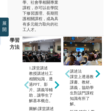
學、社會學相關專業
課程，亦可以在學院
下修習護理、長期照
護相關課程，成為具
展
有多元能力取向的社
開
工人才。
學習
方法
1.課堂講述
講述法
3
2.課堂演練
教授講述社工
課堂上透過教
教
教授針對社工
相關知識，透
課書、教材、
非
直接服務技巧
過PPT、影
講義，協助學
倫
(如同理心訓
片、講義等輔
生對該門課程
為
練、團體帶領
助，讓學生了
知識有所了
教
方法......等)，
解基本概念。
解。
些
進行講解示
圖解:課堂講述
勢
範，再由學生