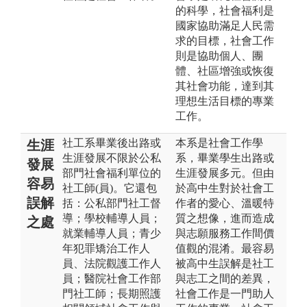
的科學，社會福利是
國家協助滿足人民需
求的目標，社會工作
則是協助個人、團
體、社區增強或恢復
其社會功能，達到其
理想生活目標的專業
工作。
社工系畢業後出路或
本系是社會工作學
生涯
生涯發展不限於公私
系，畢業學生出路或
發展
部門社會福利單位的
生涯發展多元。但由
容易
社工師(員)。它還包
於高中生對於社會工
誤解
括：公私部門社工督
作者的愛心、溫暖特
導；學校輔導人員；
質之想像，進而造成
之處
就業輔導人員；青少
與志願服務工作間價
年犯罪矯治工作人
值觀的混淆。最容易
員、法院觀護工作人
被高中生誤解是社工
員；醫院社會工作部
與志工之間的差異，
門社工師；長期照護
社會工作是一門助人