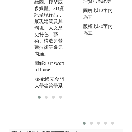
理資訊系統等
繪圖、模型或
光、熱、空
面
多媒體、3D資
氣、水環境
圖解:以12字內
圖
訊呈現作品，
等，並結合物
為宜。
館
展現建築及其
理、生理、心
版權:以30字內
環境、人文歷
版
理、行為與建
為宜。
史特色，藝
大
築之規劃、設
術、構造與營
計等之學習。
建技術等多元
圖解:金大生態
內涵。
池
圖解:Farnswort
版權:國立金門
h House
大學建築學系
版權:國立金門
大學建築學系