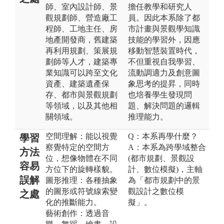
師、室內設計師、景
擔任教學和研究人
觀規劃師、營造廠工
員。因此本系除了都
程師、工地主任、房
市計畫與景觀學知識
地產開發商，舊建築
技能的學習外，因應
再利用規劃、策展規
移動智慧裝置時代，
劃師等人才，建築專
不但重視自我學習、
業知識可以跨至文化
流動調適力及創意圖
資產、建築遺產保
象思考的提昇，同時
存、都市與景觀規劃
也培養學生發現問
等領域，以及其他相
題、解決問題的邏輯
關領域。
推理能力。
空間理解：能以視覺
Q：本系再學什麼？
學習
察覺特定的空間方
A：本系為跨學域整合
方法
位，想像物體在不同
(都市規劃、景觀設
容易
方位下的旋轉樣貌。
計、數位模擬)，主軸
誤解
圖形推理：各種抽象
為「都市規劃中的景
的圖形或符號線索變
觀設計之數位模
之處
化的推斷能力。
擬」。
藝術創作：透過音