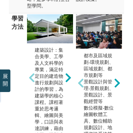
型學問。
學習
方法
建築設計：集
建築環境控
建
都市及區域規
合美學、工學
制：建築為人
括
劃-環境規劃、
及人文科學的
所用，環境控
技
區域規劃、都
專業，滿足特
制乃使建築成
施
市規劃等
展
定目的建造物
為更合於使
過
景觀設計與管
進行規劃與設
開
用。本專業包
案
理-景觀規劃、
計的學習，為
括建成環境中
知
景觀設計、景
建築學的核心
物理因子的解
築
觀經營等
課程。課程著
析，建築設
能
數位模擬-數位
重於思考邏
計、環境與建
工
繪圖軟體工
輯、繪圖與美
築工程界面之
產
具、數位輔助
學，口語與表
整合，及生態
專
規劃設計、地
達訓練，藉由
環境、音、
建