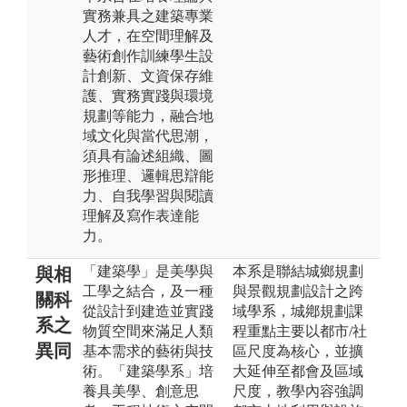
實務兼具之建築專業
人才，在空間理解及
藝術創作訓練學生設
計創新、文資保存維
護、實務實踐與環境
規劃等能力，融合地
域文化與當代思潮，
須具有論述組織、圖
形推理、邏輯思辯能
力、自我學習與閱讀
理解及寫作表達能
力。
「建築學」是美學與
本系是聯結城鄉規劃
與相
工學之結合，及一種
與景觀規劃設計之跨
關科
從設計到建造並實踐
域學系，城鄕規劃課
系之
物質空間來滿足人類
程重點主要以都市/社
異同
基本需求的藝術與技
區尺度為核心，並擴
術。「建築學系」培
大延伸至都會及區域
養具美學、創意思
尺度，教學內容強調