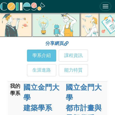
ColleGo! 大學選才與高中育才輔助系統
分享網頁
學系介紹
課程資訊
生涯進路
能力特質
我的
國立金門大
國立金門大
學系
學
學
建築學系
都市計畫與