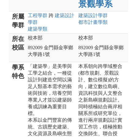
景觀學系
工程
學群
跨
建築設計
建築設計
學群
所屬
學群
都市計畫
學類
學群
建築
學類
校本部
校本部
所在
校區
892009 金門縣金寧鄉
892009 金門縣金寧鄉
大學路1號
大學路1號
「建築學」是美學與
本系朝向跨學域整合
學系
工學之結合，一種從
(都市規劃、景觀設
特色
設計到建造空間以滿
計、數位模擬)的方
足人類基本需求的藝
向，建立數位島嶼、
術與技術，培養空間
資訊科技與人文整合
專業人才並以建築師
之新島嶼規劃設計。
養成訓練為重要目
同時積極結合兩岸相
標。
關系所或研究單位，
本系以金門豐富的傳
進行兩岸規劃設計實
統、古蹟歷史建築、
習工作坊，積極推動
文化資源及島嶼生態
交換師生、聯合授