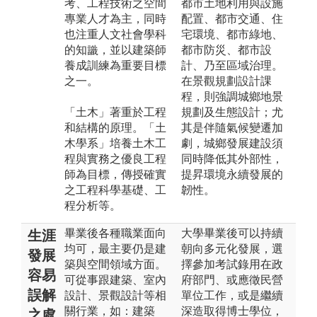
考、工程技術之空間
都市土地利用與設施
專業人才為主，同時
配置、都市交通、住
也注重人文社會學科
宅環境、都市綠地、
的知識，並以建築師
都市防災、都市設
養成訓練為重要目標
計、乃至區域治理。
之一。
在景觀規劃設計課
程，則強調城鄉地景
「土木」著重於工程
規劃及生態設計；尤
和結構的原理。「土
其是伴隨氣候變遷加
木學系」培養土木工
劇，城鄉發展建設須
程與實務之優良工程
同時降低其外部性，
師為目標，傳授確實
提昇環境永續發展的
之工程科學基礎、工
韌性。
程分析等。
畢業後各種職業面向
大學畢業後可以持續
生涯
均可，最主要仍是建
朝向多元化發展，選
發展
築與空間領域方面。
擇參加考試錄用在政
容易
可從事跟建築、室內
府部門、或應徵民營
誤解
設計、景觀設計等相
單位工作，或是繼續
關行業，如：建築
深造取得博士學位，
之處