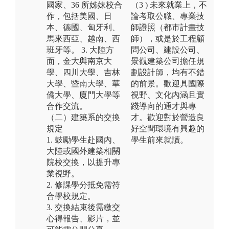
國家、36 所姊妹校合
（3 ) 未來就業上，不
作，包括美國、日
論考取公職、專業技
本、德國、匈牙利、
師證照（都市計畫技
馬來西亞、越南、西
師），或是於工程顧
班牙等。 3. 大陸方
問公司、建設公司、
面，金大與南京大
景觀建築公司擔任規
學、四川大學、吉林
劃設計師，均有不錯
大學、暨南大學、華
的前景。歡迎具國際
僑大學、廈門大學等
視野、文化內涵且實
合作交流。
踐導向的通才與專
（二）建築系的交換
才。歡迎對於營造良
規定
好空間環境有興趣的
1. 鼓勵學生赴國內、
學生前來就讀。
大陸或國外建築相關
院校交換，以提升專
業視野。
2. 修課學分抵免需符
合學校規定。
3. 交換結束後需繳交
心得報告、影片，並