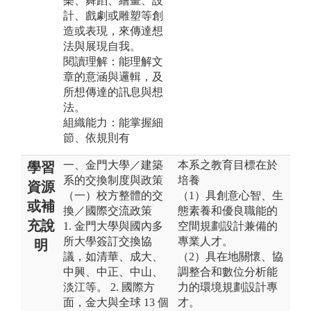
樂、舞蹈、繪畫、設
計、戲劇或雕塑等創
造或表現，來傳達想
法與展現自我。
閱讀理解：能理解文
章的意涵與邏輯，及
所想傳達的訊息與想
法。
組織能力：能掌握細
節、依規則有
一、金門大學／建築
本系之教育目標在於
學習
系的交換制度與政策
培養
資源
（一）校方整體的交
（1）具創意心智、生
或補
換／國際交流政策
態素養和優良職能的
充說
1. 金門大學與國內多
空間規劃設計兼備的
所大學簽訂交換協
專業人才。
明
議，如清華、成大、
（2）具在地關懷、協
中興、中正、中山、
調整合和數位分析能
淡江等。 2. 國際方
力的環境規劃設計專
面，金大與全球 13 個
才。