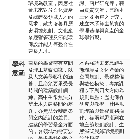
環境為教室，因應社
課、兩岸研究等，藉
會未來對於文化資產
由實質交流，兼顧本
及綠建築領域人才的
土化及兩岸之研究，
需求，致力培養具歷
建立本系師生紮實的
史環境規劃、文化產
學理基礎與寬宏的全
業經營管理及節能環
球學術觀。
保設計能力等整合性
建築人才。
建築的學習需有空間
本系強調未來島嶼生
學科
及理工基礎知識，以
態環境及文化產業的
意涵
及人文美學藝術的涵
空間規劃、景觀整備
養，且必須要承受長
與數位模擬，專業課
時間的建築設計訓
程以下列四大方向為
練。高中生常無法分
規劃重點：歷史保存
辨土木與建築間的差
研究與教學、社區規
異，亦無法分辨建築
劃理論與景觀實務操
與室內設計的差異。
作、從兩岸思潮到在
建築的學習是全方面
地主義規劃設計、生
的，各領域均需要涉
態減碳與綠環境規劃
略，是多學科的整合
設計模擬。