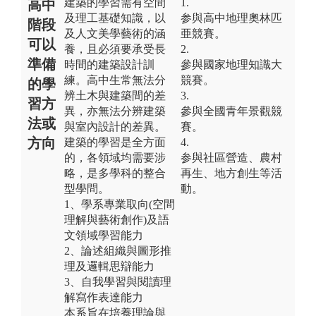
建築的學習需有空間
1.
高中
及理工基礎知識，以
参與高中地理奧林匹
階段
及人文美學藝術的涵
亜競賽。
可以
養，且必須要承受長
2.
準備
時間的建築設計訓
參與國家地理知識大
練。高中生常無法分
競賽。
的學
辨土木與建築間的差
3.
習方
異，亦無法分辨建築
參與全國青年景觀競
法或
與室內設計的差異。
賽。
方向
建築的學習是全方面
4.
的，各領域均需要涉
参與社區營造、農村
略，是多學科的整合
再生、地方創生等活
型學問。
動。
1、學系專業取向(空間
理解與藝術創作)及語
文領域學習能力
2、論述組織與圖形推
理及邏輯思辯能力
3、自我學習與閱讀理
解寫作表達能力
本系旨在培養理論與