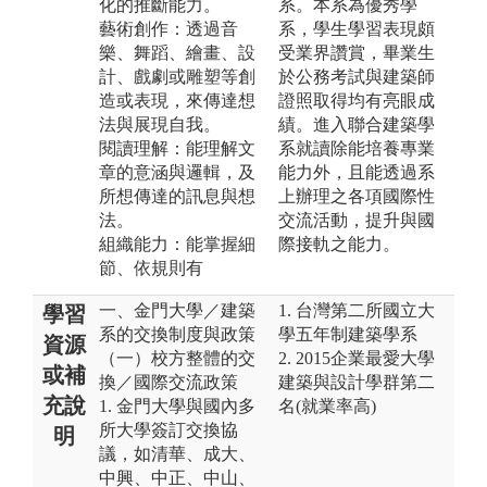
化的推斷能力。
系。本系為優秀學
藝術創作：透過音
系，學生學習表現頗
樂、舞蹈、繪畫、設
受業界讚賞，畢業生
計、戲劇或雕塑等創
於公務考試與建築師
造或表現，來傳達想
證照取得均有亮眼成
法與展現自我。
績。進入聯合建築學
閱讀理解：能理解文
系就讀除能培養專業
章的意涵與邏輯，及
能力外，且能透過系
所想傳達的訊息與想
上辦理之各項國際性
法。
交流活動，提升與國
組織能力：能掌握細
際接軌之能力。
節、依規則有
一、金門大學／建築
1. 台灣第二所國立大
學習
系的交換制度與政策
學五年制建築學系
資源
（一）校方整體的交
2. 2015企業最愛大學
或補
換／國際交流政策
建築與設計學群第二
充說
1. 金門大學與國內多
名(就業率高)
所大學簽訂交換協
明
議，如清華、成大、
中興、中正、中山、