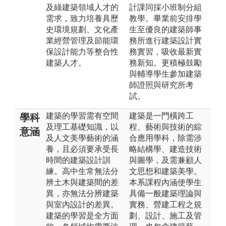
及綠建築領域人才的
計課同採小班制分組
需求，致力培養具歷
教學。畢業前安排學
史環境規劃、文化產
生至優良的建築師事
業經營管理及節能環
務所進行建築設計實
保設計能力等整合性
務實習，吸收最新實
建築人才。
務新知。更積極鼓勵
與輔導學生參加建築
師證照與研究所考
試。
建築的學習需有空間
建築是一門橫跨工
學科
及理工基礎知識，以
程、藝術與技術的綜
意涵
及人文美學藝術的涵
合應用學科，除需涉
養，且必須要承受長
略結構學、建造技術
時間的建築設計訓
與圖學，及需兼顧人
練。高中生常無法分
文思想和建築美學。
辨土木與建築間的差
本系課程內涵使學生
異，亦無法分辨建築
具備一般建築理論與
與室內設計的差異。
實務、營建工程之規
建築的學習是全方面
劃、設計、施工及管