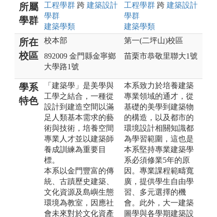
工程
學群
跨
建築設計
工程
學群
跨
建築設計
所屬
學群
學群
學群
建築
學類
建築
學類
校本部
第一(二坪山)校區
所在
校區
892009 金門縣金寧鄉
苗栗市恭敬里聯大1號
大學路1號
「建築學」是美學與
本系致力於培養建築
學系
工學之結合，一種從
專業領域的通才，從
特色
設計到建造空間以滿
基礎的美學到建築物
足人類基本需求的藝
的構造，以及都市的
術與技術，培養空間
環境設計相關知識都
專業人才並以建築師
為學習範圍，這也是
養成訓練為重要目
本系堅持專業建築學
標。
系必須修業5年的原
本系以金門豐富的傳
因。專業課程範疇寬
統、古蹟歷史建築、
廣，提供學生自由學
文化資源及島嶼生態
習、多元選擇的機
環境為教室，因應社
會。此外，大一建築
會未來對於文化資產
圖學與各學期建築設