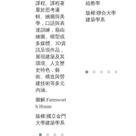
組教學
課程。課程著
析，建築設
能
重於思考邏
計、環境與建
工
版權:聯合大學
輯、繪圖與美
築工程界面之
產
建築學系
學，口語與表
整合，及生態
專
達訓練，藉由
環境、音、
建
繪圖、模型或
光、熱、空
面
多媒體、3D資
氣、水環境
圖
訊呈現作品，
等，並結合物
館
展現建築及其
理、生理、心
環境、人文歷
版
理、行為與建
史特色，藝
大
築之規劃、設
術、構造與營
計等之學習。
建技術等多元
圖解:金大生態
內涵。
池
圖解:Farnswort
版權:國立金門
h House
大學建築學系
版權:國立金門
大學建築學系