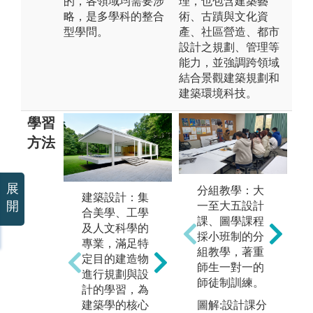
的，各領域均需要涉
理，也包含建築藝
略，是多學科的整合
術、古蹟與文化資
型學問。
產、社區營造、都市
設計之規劃、管理等
能力，並強調跨領域
結合景觀建築規劃和
建築環境科技。
學習
方法
展
分組教學：大
建築設計：集
建築環境控
建
開
一至大五設計
合美學、工學
制：建築為人
括
課、圖學課程
及人文科學的
所用，環境控
技
採小班制的分
專業，滿足特
制乃使建築成
施
組教學，著重
定目的建造物
為更合於使
過
師生一對一的
進行規劃與設
用。本專業包
案
師徒制訓練。
計的學習，為
括建成環境中
知
圖解:設計課分
建築學的核心
物理因子的解
築