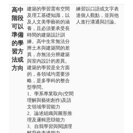
建築的學習需有空間
練習以口語或文字表
高中
及理工基礎知識，以
達個人觀點，並與他
階段
及人文美學藝術的涵
人進行溝通與討論。
可以
養，且必須要承受長
準備
時間的建築設計訓
練。高中生常無法分
的學
辨土木與建築間的差
習方
異，亦無法分辨建築
法或
與室內設計的差異。
方向
建築的學習是全方面
的，各領域均需要涉
略，是多學科的整合
型學問。
1、學系專業取向(空間
理解與藝術創作)及語
文領域學習能力
2、論述組織與圖形推
理及邏輯思辯能力
3、自我學習與閱讀理
解寫作表達能力