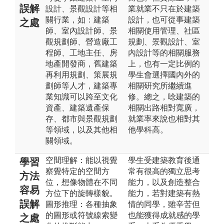
誤解
設計、景觀設計等相
業就業不只在於建築
關行業，如：建築
設計，也可從事建築
之處
師、室內設計師、景
相關使用管理、社區
觀規劃師、營造廠工
規劃、景觀設計、室
程師、工地主任、房
內設計等的相關服務
地產開發商，舊建築
上，也有一定比例的
再利用規劃、策展規
學生會選擇國內外的
劃師等人才，建築專
相關研究所繼續進
業知識可以跨至文化
修。總之，唸建築的
資產、建築遺產保
相關出路相對寬廣，
存、都市與景觀規劃
就業率來說也相對其
等領域，以及其他相
他學科高。
關領域。
空間理解：能以視覺
學生受建築教育後通
學習
察覺特定的空間方
常有很高的獨立思考
方法
位，想像物體在不同
能力，以及創造整合
容易
方位下的旋轉樣貌。
能力，若對建築有熱
誤解
圖形推理：各種抽象
情的同學，雖辛苦但
的圖形或符號線索變
也能獲得成就感的學
之處