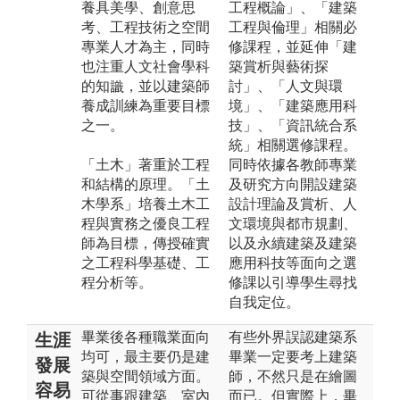
養具美學、創意思
工程概論」、「建築
考、工程技術之空間
工程與倫理」相關必
專業人才為主，同時
修課程，並延伸「建
也注重人文社會學科
築賞析與藝術探
的知識，並以建築師
討」、「人文與環
養成訓練為重要目標
境」、「建築應用科
之一。
技」、「資訊統合系
統」相關選修課程。
「土木」著重於工程
同時依據各教師專業
和結構的原理。「土
及研究方向開設建築
木學系」培養土木工
設計理論及賞析、人
程與實務之優良工程
文環境與都市規劃、
師為目標，傳授確實
以及永續建築及建築
之工程科學基礎、工
應用科技等面向之選
程分析等。
修課以引導學生尋找
自我定位。
畢業後各種職業面向
有些外界誤認建築系
生涯
均可，最主要仍是建
畢業一定要考上建築
發展
築與空間領域方面。
師，不然只是在繪圖
容易
可從事跟建築、室內
而已。但實際上，畢