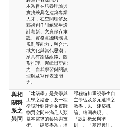
本系旨在培養理論與
實務兼具之建築專業
人才，在空間理解及
藝術創作訓練學生設
計創新、文資保存維
護、實務實踐與環境
規劃等能力，融合地
域文化與當代思潮，
須具有論述組織、圖
形推理、邏輯思辯能
力、自我學習與閱讀
理解及寫作表達能
力。
「建築學」是美學與
課程編排重視學生自
與相
工學之結合，及一種
主學習及多元選擇之
關科
從設計到建造並實踐
教學，以「建築概
系之
物質空間來滿足人類
論、繪圖表現」、
異同
基本需求的藝術與技
「設計概念與準
術。「建築學系」培
則」、「基礎數理、