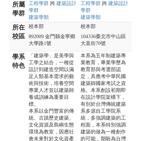
工程
學群
跨
建築設計
工程
學群
跨
建築設計
所屬
學群
學群
學群
建築
學類
建築
學類
校本部
校本部
所在
校區
892009 金門縣金寧鄉
104336臺北市中山區
大學路1號
大直街70號
「建築學」是美學與
本系為五年制建築專
學系
工學之結合，一種從
業教育，畢業學歷為
特色
設計到建造空間以滿
教育部與考選部認
足人類基本需求的藝
定，具應考中華民國
術與技術，培養空間
建築師國家考試之資
專業人才並以建築師
格。本系創設初期即
養成訓練為重要目
在設計學院架構下，
標。
有別於台灣傳統建築
本系以金門豐富的傳
系多源自工學院系
統、古蹟歷史建築、
統，多強調建築的工
文化資源及島嶼生態
程面，本系特別強調
環境為教室，因應社
建築的做為一種創作
會未來對於文化資產
的可能，期盼為台灣