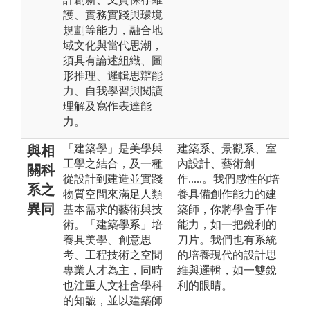
護、實務實踐與環境
規劃等能力，融合地
域文化與當代思潮，
須具有論述組織、圖
形推理、邏輯思辯能
力、自我學習與閱讀
理解及寫作表達能
力。
「建築學」是美學與
建築系、景觀系、室
與相
工學之結合，及一種
內設計、藝術創
關科
從設計到建造並實踐
作.....。我們感性的培
系之
物質空間來滿足人類
養具備創作能力的建
異同
基本需求的藝術與技
築師，你將學會手作
術。「建築學系」培
能力，如一把銳利的
養具美學、創意思
刀片。我們也有系統
考、工程技術之空間
的培養現代的設計思
專業人才為主，同時
維與邏輯，如一雙銳
也注重人文社會學科
利的眼睛。
的知識，並以建築師