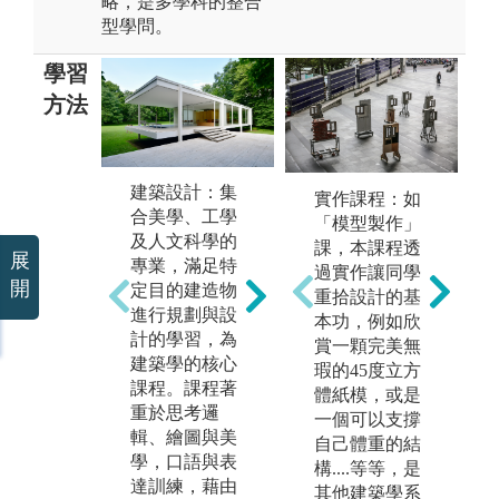
略，是多學科的整合
型學問。
學習
方法
建築設計：集
實作課程：如
建築環境控
建
合美學、工學
「模型製作」
制：建築為人
括
及人文科學的
課，本課程透
所用，環境控
技
展
專業，滿足特
過實作讓同學
制乃使建築成
施
開
定目的建造物
重拾設計的基
為更合於使
過
進行規劃與設
本功，例如欣
用。本專業包
案
計的學習，為
賞一顆完美無
括建成環境中
知
建築學的核心
瑕的45度立方
物理因子的解
築
課程。課程著
體紙模，或是
析，建築設
能
重於思考邏
一個可以支撐
計、環境與建
工
輯、繪圖與美
自己體重的結
築工程界面之
產
學，口語與表
構....等等，是
整合，及生態
專
達訓練，藉由
其他建築學系
環境、音、
建