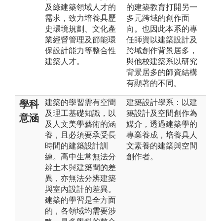
及綠建築領域人才的
的建築教育打開另一
需求，致力培養具歷
多元跨域的創作面
史環境規劃、文化產
向。也因此本系的專
業經營管理及節能環
任師資以建築設計及
保設計能力等整合性
跨域創作背景居多，
建築人才。
與他校建築系以研究
背景居多的師資結構
有顯著的不同。
建築的學習需有空間
建築設計學系：以建
學科
及理工基礎知識，以
築設計及空間創作為
意涵
及人文美學藝術的涵
媒介，透過建築學的
養，且必須要承受長
專業養成，培養具人
時間的建築設計訓
文素養的建築與空間
練。高中生常無法分
創作者。
辨土木與建築間的差
異，亦無法分辨建築
與室內設計的差異。
建築的學習是全方面
的，各領域均需要涉