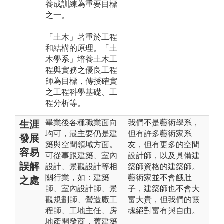
養成訓練為重要目標
之一。
「土木」著重於工程
和結構的原理。「土
木學系」培養土木工
程與實務之優良工程
師為目標，傳授確實
之工程科學基礎、工
程分析等。
畢業後各種職業面向
我們不是藝術學系，
生涯
均可，最主要仍是建
但有許多藝術家系
發展
築與空間領域方面。
友，但有更多的空間
容易
可從事跟建築、室內
設計師，以及具備建
誤解
設計、景觀設計等相
築師資格的建築師。
關行業，如：建築
藝術家並不會餓肚
之處
師、室內設計師、景
子，建築師也不會大
觀規劃師、營造廠工
富大貴，但我們的靈
程師、工地主任、房
魂絕對富有與自由。
地產開發商，舊建築