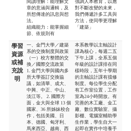
閱讀理解：能理解文
強調人本教育，以應
章的意涵與邏輯，及
對不斷改變的未來，
所想傳達的訊息與想
我們傳遞許多工具與
法。
方法，使同學更理解
組織能力：能掌握細
「建築」
節、依規則有
一、金門大學／建築
本系教學以主軸設計
學習
系的交換制度與政策
課為核心，每週二五
資源
（一）校方整體的交
下午上課，全系五個
或補
換／國際交流政策
年級的設計課排在同
充說
1. 金門大學與國內多
樣時段，五年十學期
所大學簽訂交換協
的主軸設計課有擋修
明
議，如清華、成大、
制度。每位學生分配
中興、中正、中山、
有工作室位置，工作
淡江等。 2. 國際方
室為24小時開放。有
面，金大與全球 13 個
完善的木工廠、金工
國家、36 所姊妹校合
廠、數位實驗室、攝
作，包括美國、日
影棚、電腦室輔助學
本、德國、匈牙利、
生作業，學生自大一
馬來西亞、越南、西
起即在實作中培養手