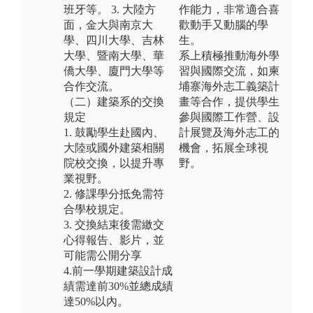
班牙等。 3. 大陸方
作能力，非常適合喜
面，金大與南京大
歡動手又動腦的學
學、四川大學、吉林
生。
大學、暨南大學、華
系上積極推動海外學
僑大學、廈門大學等
習與國際交流，如柬
合作交流。
埔寨海外志工義築計
（二）建築系的交換
畫等合作，提供學生
規定
參與國際工作營、設
1. 鼓勵學生赴國內、
計展覽及海外志工的
大陸或國外建築相關
機會，拓展全球視
院校交換，以提升專
野。
業視野。
2. 修課學分抵免需符
合學校規定。
3. 交換結束後需繳交
心得報告、影片，並
可能需公開分享
4.前一學期建築設計成
績需達前30%並總成績
達50%以內。