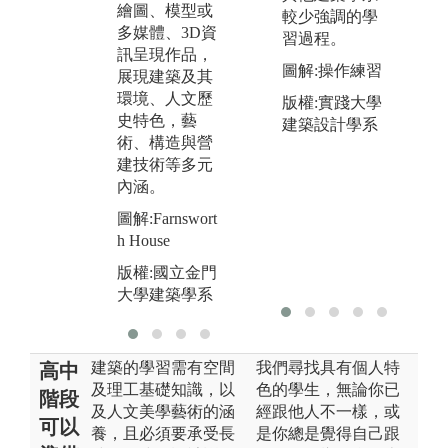
繪圖、模型或
較少強調的學
光、熱、空
面
多媒體、3D資
習過程。
氣、水環境
圖
訊呈現作品，
等，並結合物
圖解:操作練習
館
展現建築及其
理、生理、心
環境、人文歷
版權:實踐大學
版
理、行為與建
史特色，藝
建築設計學系
大
築之規劃、設
術、構造與營
計等之學習。
建技術等多元
圖解:金大生態
內涵。
池
圖解:Farnswort
版權:國立金門
h House
大學建築學系
版權:國立金門
大學建築學系
建築的學習需有空間
我們尋找具有個人特
高中
及理工基礎知識，以
色的學生，無論你已
階段
及人文美學藝術的涵
經跟他人不一樣，或
可以
養，且必須要承受長
是你總是覺得自己跟