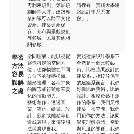
再利用規劃、策展規
請搜尋「實踐大學建
劃師等人才，建築專
築設計學系系友
業知識可以跨至文化
會」。
資產、建築遺產保
存、都市與景觀規劃
等領域，以及其他相
關領域。
空間理解：能以視覺
實踐建築設計學系不
學習
察覺特定的空間方
全然是一個比較藝
方法
位，想像物體在不同
術、比較強調設計的
容易
方位下的旋轉樣貌。
建築系，相較於保守
誤解
圖形推理：各種抽象
的建築系而言，我們
的圖形或符號線索變
好像比較藝術，比較
之處
化的推斷能力。
設計。相較於藝術創
藝術創作：透過音
作的學系，我們又很
樂、舞蹈、繪畫、設
建築、很空間。我們
計、戲劇或雕塑等創
用創作的方法，讓同
造或表現，來傳達想
學更理解身體、空間
法與展現自我。
與尺度的關係，我們