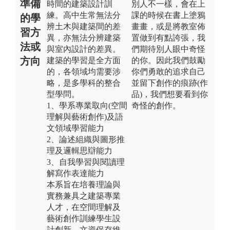
準備
時間的建築設計訓
別人不一樣，會在上
練。高中生常無法分
課的時候在書上塗鴉
的學
辨土木與建築間的差
畫畫，或是將教室佈
習方
異，亦無法分辨建築
置做到有點誇張，我
法或
與室內設計的差異。
們期待別人眼中奇怪
方向
建築的學習是全方面
的你。因此我們鼓勵
的，各領域均需要涉
你們勇敢的追求自己
略，是多學科的整合
並留下創作的痕跡(作
型學問。
品)，我們想要看到你
1、學系專業取向(空間
奇怪的創作。
理解與藝術創作)及語
文領域學習能力
2、論述組織與圖形推
理及邏輯思辯能力
3、自我學習與閱讀理
解寫作表達能力
本系旨在培養理論與
實務兼具之建築專業
人才，在空間理解及
藝術創作訓練學生設
計創新、文資保存維