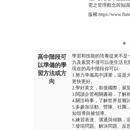
需之管理觀念與知識
版權:https://www.flati
學習和技能的培養從來不是
高中階段可
力及素質不僅可以使生活充
以準備的學
現在的高中階段你可以:
習方法或方
1.努力準備高中課業，這是
向
更快更好。
2.學好英文，銜接國際，展
3.閱讀企管相關書籍，了解
4.關注時事，了解世界並嘗
5.多參加活動、營隊、社團.
知領導與被領導。
6.練習表達、溝通與傾聽，
7.發現問題、解決問題、反