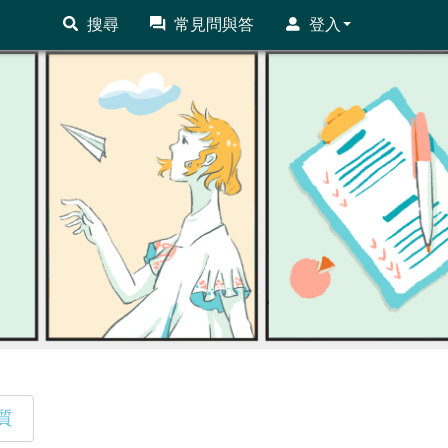
搜尋
常見問與答
登入
質