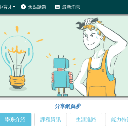
中育才
焦點話題
最新消息
分享網頁
學系介紹
課程資訊
生涯進路
能力特