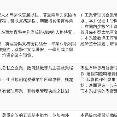
理人才等需求更勝以往，著重兩岸與東協地
1. 工業管理與企
課程，輔以實務課程，期能培養優質專業
系，本系促進工管
2. 在國內少數的
，進而培育學生具備成熟穩健的人格特質，
養具備有亞太地區
3. 本系除教導工
習，將理論與實務密切結合，畢業即順利就
經濟整合議題，培
作簽約，讓學生於寒暑假、一學期或全學
，均獲企業主讚賞。
以公私立企業、政府組織等為主要就業場
學生有時覺得修習
作"這個問題時確
者。生涯規劃端視畢業生所學專長、興趣
己"我喜歡作什麼事
始，進而更進一步
具有管理專業，和特定管理功能之技能，
而本系提供的學習
，著重企管的五管基本能力，並加強外
本系提供學習活動