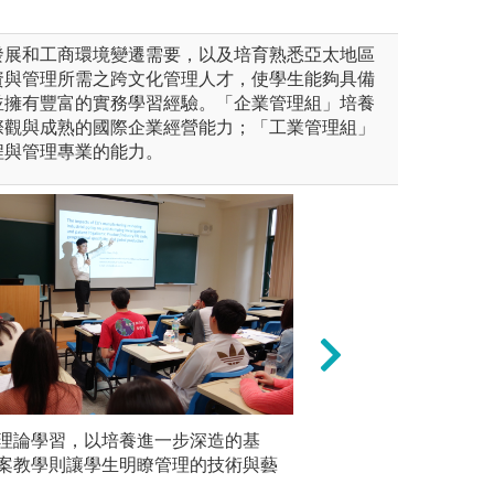
發展和工商環境變遷需要，以及培育熟悉亞太地區
資與管理所需之跨文化管理人才，使學生能夠具備
並擁有豐富的實務學習經驗。「企業管理組」培養
際觀與成熟的國際企業經營能力；「工業管理組」
程與管理專業的能力。
解會計學的基本概念和法則，
理論學習，以培養進一步深造的基
經濟學：經濟學是
以紮實的
實做演算，讓學生具備會計基
案教學則讓學生明瞭管理的技術與藝
常生活，升學考試
會計）訓
，以備學生研習進階科目能有
考試，往往將其列