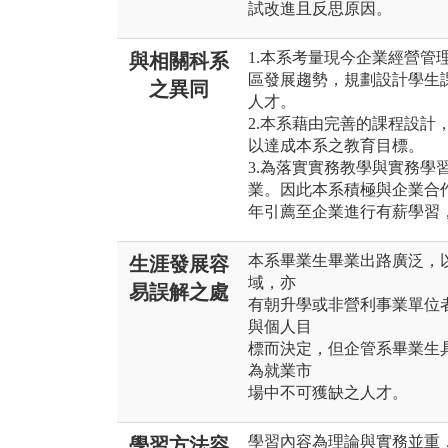
試改進且反思原因。
1.本系考量現今企業經營管
與相關科系
區發展趨勢，規劃設計學生
之異同
人才。
2.本系藉由完善的課程設計
以達成本系之教育目標。
3.為落實實務教學與實務學
業。因此本系積極與企業合
年引薦至企業進行有薪學習
本系畢業生畢業出路廣泛，
生涯發展容
域，亦
易誤解之處
有朝升學或非營利事業單位
與個人目
標而決定，但企管系畢業生
為就業市
場中不可獲缺之人才。
學習內容為理論與實務並重
學習方法容