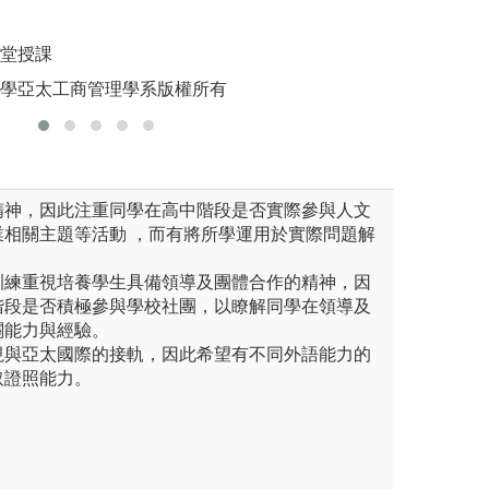
圖解:軟體
，主要目標在於培養學生具有
以平易化、生活化
版權:高
管理知識與執行力、溝通與協
學習興趣，並不強
課堂授課
心等本系核心能力。
的算式演練，期使
大學亞太工商管理學系版權所有
於日常生活中。
icon.com/
版權:https://www.fla
的精神，因此注重同學在高中階段是否實際參與人文
業相關主題等活動 ，而有將所學運用於實際問題解
管訓練重視培養學生具備領導及團體合作的精神，因
階段是否積極參與學校社團，以瞭解同學在領導及
關能力與經驗。
重視與亞太國際的接軌，因此希望有不同外語能力的
取證照能力。