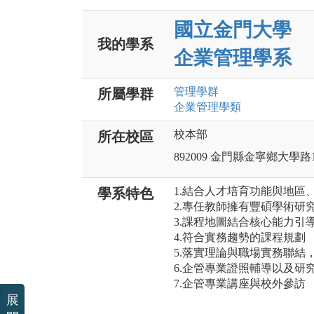
國立金門大學
我的學系
企業管理學系
管理
學群
所屬學群
企業管理
學類
校本部
所在校區
892009 金門縣金寧鄉大學路
1.結合人才培育功能與地區
學系特色
2.專任教師擁有豐碩學術研
3.課程地圖結合核心能力引
4.符合實務趨勢的課程規劃
5.落實理論與職場實務聯結
6.企管專業證照輔導以及研
7.企管專業講座與校外參訪
展