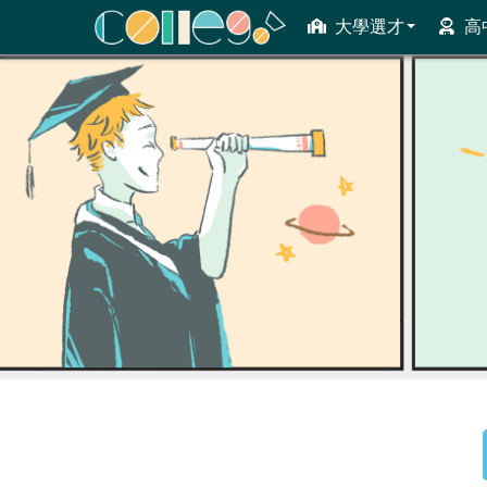
大學選才
高
ColleGo! 大學選才與高中育才輔助系統