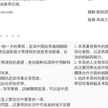
為教學目標。
充分而紮實的基礎
分析與決策能力、
con.com/
圖解:教師
調及倫理觀與同情
版權:高雄
版權:https://www.flat
一朝一夕的事情，從高中開始準備相關能
1. 本系重視實作
實也讓銜接大學課程的道路更加順遂。在
與社會類、以及商
決的經驗與能力。
大學課程的基礎，使你能夠在課程中理解得
2. 本系的人文商
此注重同學在高中
望未來。
團隊合作方面的相
相關訊息並培養企管思維。
3. 由於本系特別
試結合所知所學。
學習培養經驗及考
.....等等事務，訓練團體意識，可以從中悉
這是人際交往中重要的一環。
思問題，試著尋找生活中可改進的地方並嘗