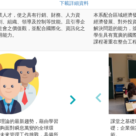
下載詳細資料
業人才，使之具有行銷、財務、人力資
本系配合區域經濟
劃、組織、領導及控制等技能。且引導企
經濟發展、對外投
社會之價值觀，並配合國際化、資訊化之
解決問題的能力，
用能力。
學生具有寬廣的國
課程著重在整合工
理論的最新趨勢，藉由學習
會計學：使學生了
課堂之基礎
夠面對瞬息萬變的全球環
透過各種會計學的
礎；企業個
未來管理工作挑戰，具備所
本帳務處理的能力
術。