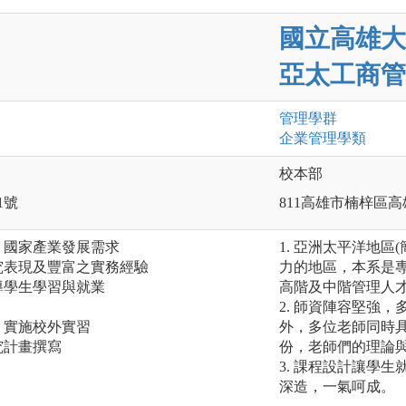
國立高雄大
亞太工商管
管理
學群
企業管理
學類
校本部
1號
811高雄市楠梓區高
、國家產業發展需求
1. 亞洲太平洋地區
究表現及豐富之實務經驗
力的地區，本系是
導學生學習與就業
高階及中階管理人
2. 師資陣容堅強
，實施校外實習
外，多位老師同時
究計畫撰寫
份，老師們的理論
3. 課程設計讓學
深造，一氣呵成。