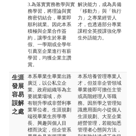
3.為落實實務教學與實
解決能力，成為具備
務學習，將理論與實
「移動力」與「執行
務密切結合，畢業即
力」之專業經管人
順利就業。因此本系
才，也透過部分專業
積極與企業合作簽
課程全英授課強化學
約，讓學生於寒暑
生外語能力。
假、一學期或全學年
引薦至企業進行有薪
學習，均獲企業主讚
賞。
本系畢業生畢業出路
本系培養管理專業人
生涯
廣泛，以公私立企
才，但並非企管領域
發展
業、政府組織等為主
畢業後即可擔任主管
容易
要就業場域，亦
或高階經理人等職
誤解
有朝升學或非營利事
務。因所學之管理知
業單位者。生涯規劃
識應用面向小從個人
之處
端視畢業生所學專
生涯規劃、大至企業
長、興趣與個人目
經營管理，若能知悉
標而決定，但企管系
管理者心態與方法，