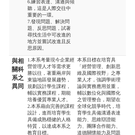
6.練習表達、溝通與傾
聽，這是人際交往中
重要的一環。
7.發現問題、解決問
題、反思問題，試著
尋找生活中可改進的
地方並嘗試改進且反
思原因。
1.本系考量現今企業經
本系目標在培育具
與相
營管理人才等需求更
「經營管理、創新思
關科
勝以往，著重兩岸與
維及國際視野」之專
系之
東協地區發展趨勢，
業人才，強調學術理
異同
規劃設計學生課程，
論與實務應用並重，
輔以實務課程，期能
輔以數位化與國際化
培養優質專業人才。
之管理整合，期望在
2.本系藉由完善的課程
全球化競爭時代，培
設計，進而培育學生
育學生具備溝通表達
具備成熟穩健的人格
能力、思維辯證能
特質，以達成本系之
力、團隊合作能力、
教育目標。
道德關懷能力及問題