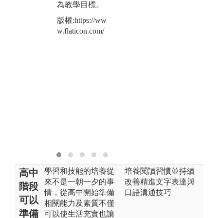
為教學目標。
主要目標在於
活
培養學生具有
式
版權:https://ww
分析與決策能
生
w.flaticon.com/
力、管理知識
趣
與執行力、溝
經
通與協調及倫
型
理觀與同情心
的
等本系核心能
期
力。
如
論
版權:https://ww
生
w.flaticon.com/
版權
w.f
學習和技能的培養從
培養閱讀習慣並持續
高中
來不是一朝一夕的事
改善精進文字表達與
階段
情，從高中開始準備
口語溝通技巧
可以
相關能力及素質不僅
準備
可以使生活充實也讓