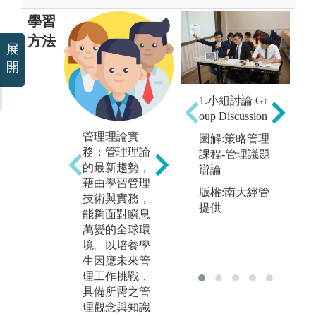
學習
方法
展
開
1.小組討論 Gr
2
oup Discussion
e
管理理論實
會計學：使學
經
圖解:策略管理
務：管理理論
生了解會計學
學
課程-管理議題
的最新趨勢，
的基本概念和
實
辯論
藉由學習管理
法則，透過各
不
版權:南大經管
技術與實務，
種會計學的實
活
提供
能夠面對瞬息
做演算，讓學
試
萬變的全球環
生具備會計基
試
境。以培養學
本帳務處理的
業
生因應未來管
能力，以備學
往
理工作挑戰，
生研習進階科
考
具備所需之管
目能有充分而
此
理觀念與知識
紮實的基礎，
以