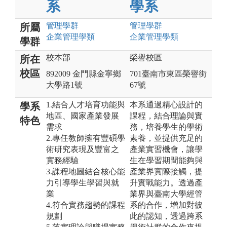
系
學系
管理
學群
管理
學群
所屬
企業管理
學類
企業管理
學類
學群
校本部
榮譽校區
所在
校區
892009 金門縣金寧鄉
701臺南市東區榮譽街
大學路1號
67號
1.結合人才培育功能與
本系通過精心設計的
學系
地區、國家產業發展
課程，結合理論與實
特色
需求
務，培養學生的學術
2.專任教師擁有豐碩學
素養，並提供充足的
術研究表現及豐富之
產業實習機會，讓學
實務經驗
生在學習期間能夠與
3.課程地圖結合核心能
產業界實際接觸，提
力引導學生學習與就
升實戰能力。透過產
業
業界與臺南大學經管
4.符合實務趨勢的課程
系的合作，增加對彼
規劃
此的認知，透過跨系