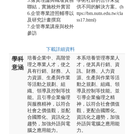
5.落實理論與職場實務
學術社群的合作來提
聯結，實施校外實習
供不同的解決方案。(h
6.企管專業證照輔導以
ttps://bm.nutn.edu.tw/cla
及研究計畫撰寫
ss17.html)
7.企管專業講座與校外
參訪
下載詳細資料
培養企業中、高階管
本系培養管理專業人
學科
理之專業人才，使之
才，使其具行銷、資
意涵
具有行銷、財務、人
訊、財務、人力資
力資源、生產與作業
源、生產與作業等活
等活動之規劃、組
動之規劃、組織、領
織、領導及控制等技
導及控制等技能。並
能。且引導企業倫理
引導企業倫理之精
與服務精神，以符合
神，以符合社會價值
社會之價值觀，並配
觀，更配合國際化、
合國際化、資訊化之
資訊化之趨勢，加強
趨勢，加強外語與電
外語與電腦之應用能
腦之應用能力。
力。