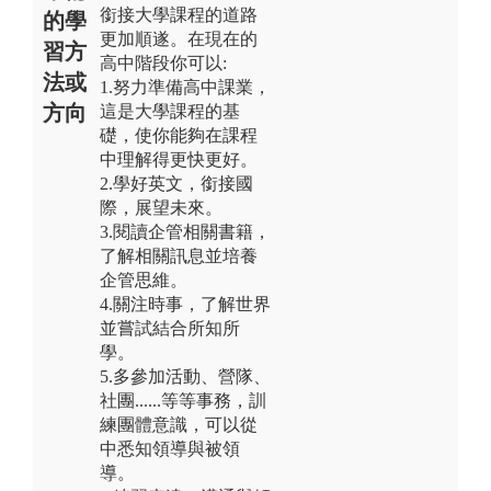
銜接大學課程的道路
的學
更加順遂。在現在的
習方
高中階段你可以:
法或
1.努力準備高中課業，
方向
這是大學課程的基
礎，使你能夠在課程
中理解得更快更好。
2.學好英文，銜接國
際，展望未來。
3.閱讀企管相關書籍，
了解相關訊息並培養
企管思維。
4.關注時事，了解世界
並嘗試結合所知所
學。
5.多參加活動、營隊、
社團......等等事務，訓
練團體意識，可以從
中悉知領導與被領
導。