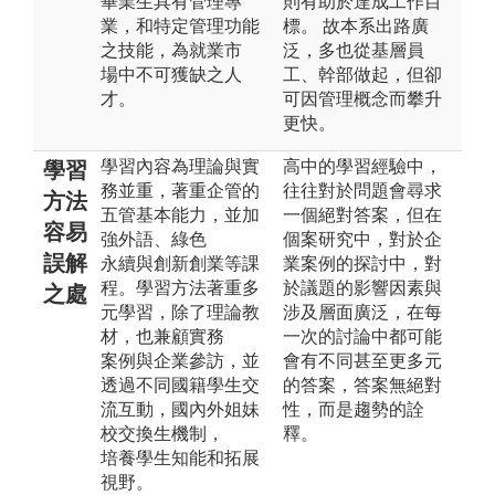
畢業生具有管理專
則有助於達成工作目
業，和特定管理功能
標。 故本系出路廣
之技能，為就業市
泛，多也從基層員
場中不可獲缺之人
工、幹部做起，但卻
才。
可因管理概念而攀升
更快。
學習內容為理論與實
高中的學習經驗中，
學習
務並重，著重企管的
往往對於問題會尋求
方法
五管基本能力，並加
一個絕對答案，但在
容易
強外語、綠色
個案研究中，對於企
誤解
永續與創新創業等課
業案例的探討中，對
程。學習方法著重多
於議題的影響因素與
之處
元學習，除了理論教
涉及層面廣泛，在每
材，也兼顧實務
一次的討論中都可能
案例與企業參訪，並
會有不同甚至更多元
透過不同國籍學生交
的答案，答案無絕對
流互動，國內外姐妹
性，而是趨勢的詮
校交換生機制，
釋。
培養學生知能和拓展
視野。