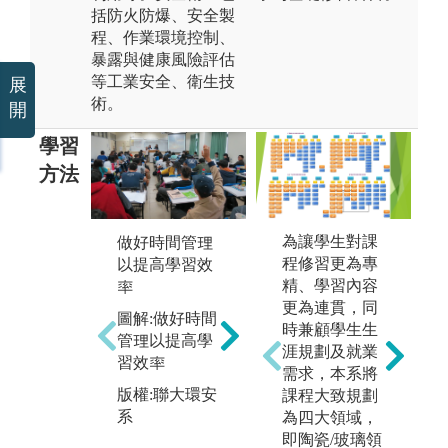
括防火防爆、安全製
程、作業環境控制、
暴露與健康風險評估
等工業安全、衛生技
展
術。
開
學習
方法
為讓學生對課
做好時間管理
實
程修習更為專
以提高學習效
熟習基礎學科
環
精、學習內容
率
的學習
染
更為連貫，同
本系的基礎學
圖解:做好時間
業
時兼顧學生生
科包含數學、
管理以提高學
保
涯規劃及就業
化學、物理和
習效率
護
需求，本系將
生物，熟悉基
衛
版權:聯大環安
課程大致規劃
礎學科及進入
本
系
為四大領域，
本係後學習進
有
即陶瓷/玻璃領
階學科，可應