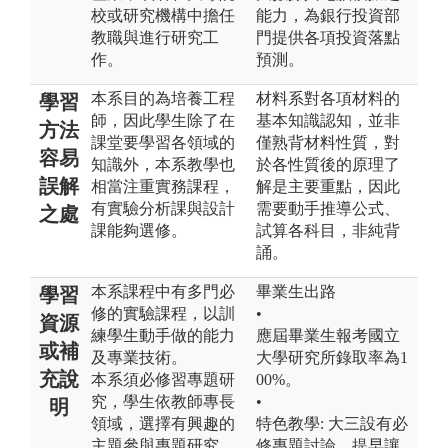
校或研究機構中擔任
能力，為銀行投資部
教職與進行研究工
門提供各項投資落點
作。
預測。
本系目的為培養工程
材料系對各項材料的
學習
師，因此學生除了在
基本知識認知，並非
方法
課堂要學習各領域的
僅熟背材料性質，對
容易
知識外，本系教學也
於各性質後的原理了
誤解
相當注重實務課程，
解是主要重點，因此
有實驗分析課與設計
需要動手推導公式、
之處
課能夠選修。
試算各科目，非純背
誦。
本系課程中有多門必
畢業生出路
學習
修的實驗課程，以訓
•
資源
練學生動手做的能力
應屆畢業生報考國立
或補
及專業技術。
大學研究所錄取率為1
充說
本系須必修習專題研
00%。
究，學生依教師專長
•
明
領域，選擇有興趣的
特色教學: 大三設有必
主題參與專題研究，
修專題討論，提早讓