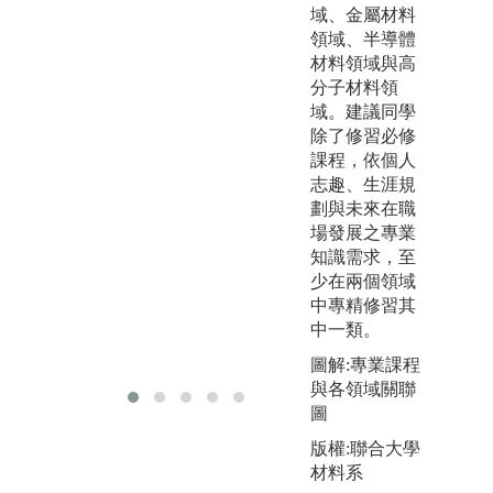
驗
域、金屬材料
用至空氣污染
實
領域、半導體
防制、水處
得
材料領域與高
理、廢棄物管
進
分子材料領
理等，能夠預
悉
域。建議同學
防或減少工作
操
除了修習必修
場所事故的發
課程，依個人
圖
生和危害，並
志趣、生涯規
且保障員工在
版
劃與未來在職
職場上的健
系
場發展之專業
康。
知識需求，至
圖解:學習與應
少在兩個領域
用
中專精修習其
中一類。
版權:聯大環安
系
圖解:專業課程
與各領域關聯
圖
版權:聯合大學
材料系