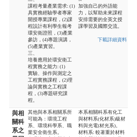
課程考量產業需求: (1)
加強自己的外語能
具實務經驗學者專家
力，以幫助未來課程
開授專業課程，(2)課
安排需要的全英文授
程設計有利學生報考
課學習及國際交流。
環安衛證照，(3)產業
參訪，(4)專題演講，
下載詳細資料
(5)產業實習。
三、
培養應用於環安衛工
程實務之能力: (1)
實驗、操作與測定之
工程實務課程，(2)理
論與實務之工程課
程，(3)專題研究課
程。
其他與本系相關系所
本系相關科系有化工
與相
可能為：環境工程
與材料系(化材系)級材
關科
系、環境科學系、職
料與光電(材光系)。
系之
業安全衛生系。
材料系: 較著重於材料