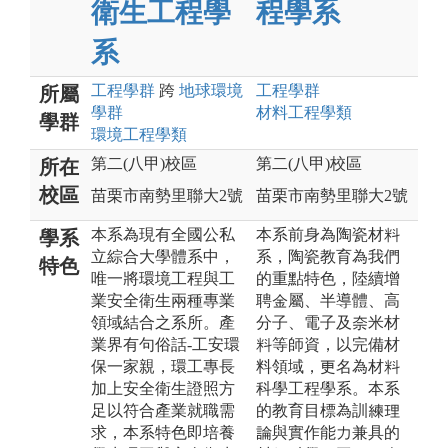
衛生工程學
程學系
系
工程
學群
跨
地球環境
工程
學群
所屬
學群
材料工程
學類
學群
環境工程
學類
第二(八甲)校區
第二(八甲)校區
所在
校區
苗栗市南勢里聯大2號
苗栗市南勢里聯大2號
本系為現有全國公私
本系前身為陶瓷材料
學系
立綜合大學體系中，
系，陶瓷教育為我們
特色
唯一將環境工程與工
的重點特色，陸續增
業安全衛生兩種專業
聘金屬、半導體、高
領域結合之系所。產
分子、電子及奈米材
業界有句俗話-工安環
料等師資，以完備材
保一家親，環工專長
料領域，更名為材料
加上安全衛生證照方
科學工程學系。本系
足以符合產業就職需
的教育目標為訓練理
求，本系特色即培養
論與實作能力兼具的