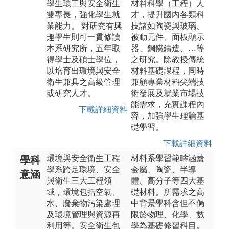
學生環工與安全衛生
材料科學（工程）人
雙專長，強化學生就
才，提升國內各類科
業能力。 對研究有興
技諸如陶瓷與玻璃、
趣學生則可一貫修讀
被動元件、面板顯示
本系研究所，五年取
器、鋼鐵鑄造、…等
得學士及碩士學位，
之研究。除教授傳統
以培育出環境與安全
材料基礎課程，同時
衛生兼具之高級管理
兼顧專業材料尖端技
或研究人才。
術發展及就業市場技
能需求，充實課程內
下載詳細資料
容，加強學生理論基
礎學習。
下載詳細資料
環境與安全衛生工程
材料系學習範疇涵蓋
學科
學系跨足環境、安全
金屬、陶瓷、半導
意涵
與衛生三大工程領
體、高分子等四大基
域，環境包括空氣、
礎材料。所需求之高
水、廢棄物污染處理
中背景學科含但不侷
及環境管理與資源再
限於物理、化學、數
利用等。安全衛生包
學為基礎修習科目。