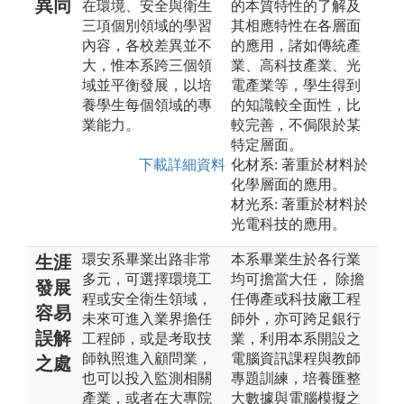
異同
在環境、安全與衛生
的本質特性的了解及
三項個別領域的學習
其相應特性在各層面
內容，各校差異並不
的應用，諸如傳統產
大，惟本系跨三個領
業、高科技產業、光
域並平衡發展，以培
電產業等，學生得到
養學生每個領域的專
的知識較全面性，比
業能力。
較完善，不侷限於某
特定層面。
下載詳細資料
化材系: 著重於材料於
化學層面的應用。
材光系: 著重於材料於
光電科技的應用。
環安系畢業出路非常
本系畢業生於各行業
生涯
多元，可選擇環境工
均可擔當大任， 除擔
發展
程或安全衛生領域，
任傳產或科技廠工程
容易
未來可進入業界擔任
師外，亦可跨足銀行
誤解
工程師，或是考取技
業，利用本系開設之
師執照進入顧問業，
電腦資訊課程與教師
之處
也可以投入監測相關
專題訓練，培養匯整
產業，或者在大專院
大數據與電腦模擬之