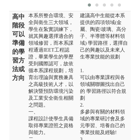
本系所整合環境、安
建議高中生能從本系
高中
全與衛生三大領域，
提供的四項領域(金
階段
學生在紮實訓練下，
屬、陶瓷\玻璃、高分
可以
就其興趣選擇適合的
子、半導體等材料領
準備
領域修習，而本系課
域) 學習路徑，選擇自
程通過IEET工程認
己的興趣以及未來人
的學
證，畢業學生的學歷
生專業技能的規劃
習方
受到國際認可，故依
法或
循本系課程規劃，培
1.
方向
育出理論與實務兼具
可以由專業課程與各
之高級技術人才，以
領域關聯圖找出自己
解決暨預防環境污染
的 學習路徑以符合規
及工業安全衛生相關
劃
之問題。
2.
一、
多參與有關的材料領
課程設計使學生具備
域的專業研討會及多
取得專業證照之資格
元學習、培養自己的
與能力。
專業技能及經驗!
二、
3.