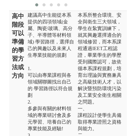
建議高中生能從本系
本系所整合環境、安
高中
提供的四項領域(金
全與衛生三大領域，
階段
屬、陶瓷\玻璃、高分
學生在紮實訓練下，
可以
子、半導體等材料領
就其興趣選擇適合的
準備
域) 學習路徑，選擇自
領域修習，而本系課
己的興趣以及未來人
程通過IEET工程認
的學
生專業技能的規劃
證，畢業學生的學歷
習方
受到國際認可，故依
法或
1.
循本系課程規劃，培
方向
可以由專業課程與各
育出理論與實務兼具
領域關聯圖找出自己
之高級技術人才，以
的 學習路徑以符合規
解決暨預防環境污染
劃
及工業安全衛生相關
2.
之問題。
多參與有關的材料領
一、
域的專業研討會及多
課程設計使學生具備
元學習、培養自己的
取得專業證照之資格
專業技能及經驗!
與能力。
3.
二、