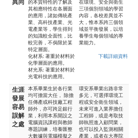
異同
的本質特性的了解及
在環境、安全與衛生
其相應特性在各層面
三項個別領域的學習
的應用，諸如傳統產
內容，各校差異並不
業、高科技產業、光
大，惟本系跨三個領
電產業等，學生得到
域並平衡發展，以培
的知識較全面性，比
養學生每個領域的專
較完善，不侷限於某
業能力。
特定層面。
化材系: 著重於材料於
下載詳細資料
化學層面的應用。
材光系: 著重於材料於
光電科技的應用。
本系畢業生於各行業
環安系畢業出路非常
生涯
均可擔當大任， 除擔
多元，可選擇環境工
發展
任傳產或科技廠工程
程或安全衛生領域，
容易
師外，亦可跨足銀行
未來可進入業界擔任
誤解
業，利用本系開設之
工程師，或是考取技
電腦資訊課程與教師
師執照進入顧問業，
之處
專題訓練，培養匯整
也可以投入監測相關
大數據與電腦模擬之
產業，或者在大專院