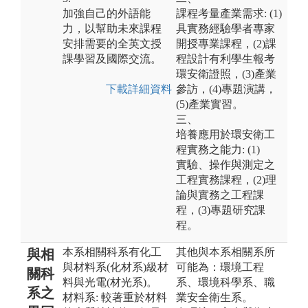
加強自己的外語能
課程考量產業需求: (1)
力，以幫助未來課程
具實務經驗學者專家
安排需要的全英文授
開授專業課程，(2)課
課學習及國際交流。
程設計有利學生報考
環安衛證照，(3)產業
下載詳細資料
參訪，(4)專題演講，
(5)產業實習。
三、
培養應用於環安衛工
程實務之能力: (1)
實驗、操作與測定之
工程實務課程，(2)理
論與實務之工程課
程，(3)專題研究課
程。
本系相關科系有化工
其他與本系相關系所
與相
與材料系(化材系)級材
可能為：環境工程
關科
料與光電(材光系)。
系、環境科學系、職
系之
材料系: 較著重於材料
業安全衛生系。