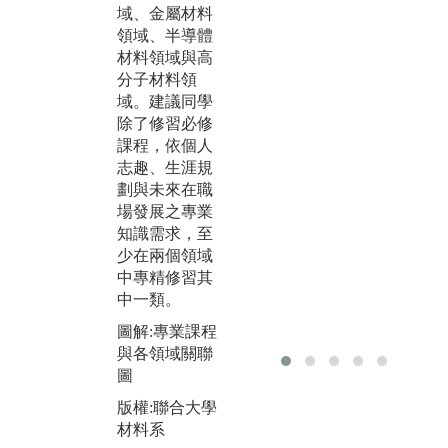
析
域、金屬材料
國內相關的研
養
領域、半導體
究活動，並認
解
材料領域與高
識國內各學校
力
分子材料領
的研究成果與
域。建議同學
特色，增加學
圖
除了修習必修
生的能見度與
版
課程，依個人
其材料相關見
材
志趣、生涯規
識的廣度。
劃與未來在職
圖解:參與國際
場發展之專業
學術會議
知識需求，至
版權:聯合大學
少在兩個領域
材料系
中專精修習其
中一類。
圖解:專業課程
與各領域關聯
圖
版權:聯合大學
材料系