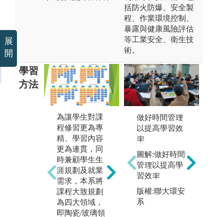
括防火防爆、安全製
程、作業環境控制、
暴露與健康風險評估
等工業安全、衛生技
展
術。
開
學習
方法
為讓學生對課
做好時間管理
透
程修習更為專
以提高學習效
作
精、學習內容
率
本系鼓勵專題
儀
更為連貫，同
生將其專題研
圖解:做好時間
練
時兼顧學生生
究結果發表於
管理以提高學
課
涯規劃及就業
國內相關的學
習效率
或
需求，本系將
術會議，除了
驗
版權:聯大環安
課程大致規劃
可提升學生的
並
系
為四大領域，
表達能力，亦
進
即陶瓷/玻璃領
可使學生了解