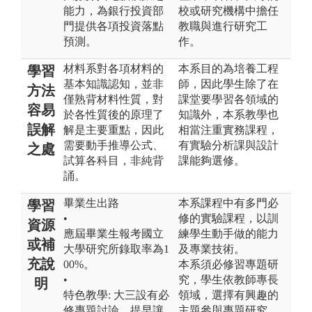
能力，為銀行投資部
校或研究機構中擔任
門提供各項投資落點
教職與進行研究工
預測。
作。
材料系對各項材料的
本系目的為培養工程
學習
基本知識認知，並非
師，因此學生除了在
方法
僅熟背材料性質，對
課堂要學習各領域的
容易
於各性質後的原理了
知識外，本系教學也
誤解
解是主要重點，因此
相當注重實務課程，
需要動手推導公式、
有實驗分析課與設計
之處
試算各科目，非純背
課能夠選修。
誦。
畢業生出路
本系課程中有多門必
學習
•
修的實驗課程，以訓
資源
應屆畢業生報考國立
練學生動手做的能力
或補
大學研究所錄取率為1
及專業技術。
充說
00%。
本系須必修習專題研
•
究，學生依教師專長
明
特色教學: 大三設有必
領域，選擇有興趣的
修專題討論，提早讓
主題參與專題研究，