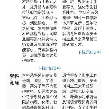
材料科學（工程）人
學生環工與安全衛生
才，提升國內各類科
雙專長，強化學生就
技諸如陶瓷與玻璃、
業能力。 對研究有興
被動元件、面板顯示
趣學生則可一貫修讀
器、鋼鐵鑄造、…等
本系研究所，五年取
之研究。除教授傳統
得學士及碩士學位，
材料基礎課程，同時
以培育出環境與安全
兼顧專業材料尖端技
衛生兼具之高級管理
術發展及就業市場技
或研究人才。
能需求，充實課程內
下載詳細資料
容，加強學生理論基
礎學習。
下載詳細資料
材料系學習範疇涵蓋
環境與安全衛生工程
學科
金屬、陶瓷、半導
學系跨足環境、安全
意涵
體、高分子等四大基
與衛生三大工程領
礎材料。所需求之高
域，環境包括空氣、
中背景學科含但不侷
水、廢棄物污染處理
限於物理、化學、數
及環境管理與資源再
學為基礎修習科目。
利用等。安全衛生包