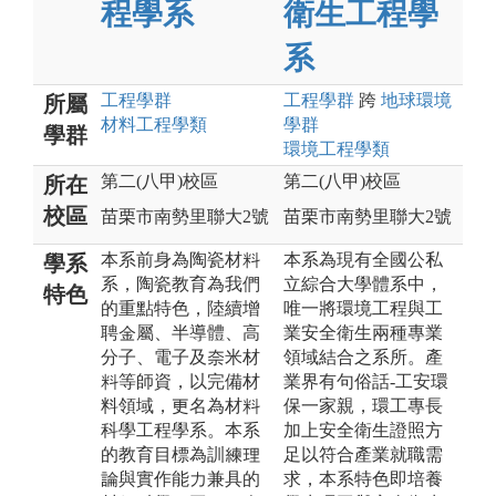
程學系
衛生工程學
系
工程
學群
工程
學群
跨
地球環境
所屬
材料工程
學類
學群
學群
環境工程
學類
第二(八甲)校區
第二(八甲)校區
所在
校區
苗栗市南勢里聯大2號
苗栗市南勢里聯大2號
本系前身為陶瓷材料
本系為現有全國公私
學系
系，陶瓷教育為我們
立綜合大學體系中，
特色
的重點特色，陸續增
唯一將環境工程與工
聘金屬、半導體、高
業安全衛生兩種專業
分子、電子及奈米材
領域結合之系所。產
料等師資，以完備材
業界有句俗話-工安環
料領域，更名為材料
保一家親，環工專長
科學工程學系。本系
加上安全衛生證照方
的教育目標為訓練理
足以符合產業就職需
論與實作能力兼具的
求，本系特色即培養