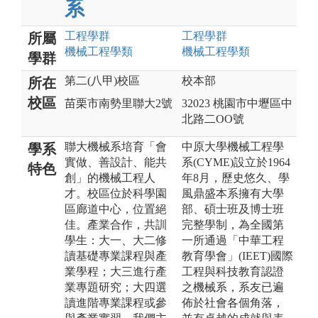
系
工程
學群
工程
學群
所屬
機械工程
學類
機械工程
學類
學群
第二(八甲)校區
校本部
所在
校區
苗栗市南勢里聯大2號
32023 桃園市中壢區中
北路二OO號
聯大機械系培育「會
中原大學機械工程學
學系
實做、善設計、能共
系(CYME)設立於1964
特色
創」的機械工程人
年8月，歷史悠久、學
才。校區位於科學園
風鼎盛本系擁有大學
區廊道中心，位置絕
部、碩士班及博士班
佳。產業合作，共訓
完整學制，為全國第
學生：大一、大二修
一所通過「中華工程
讀基礎專業課程與產
教育學會」(IEET)國際
業學程；大三進行產
工程與科技教育認證
業專題研究；大四選
之機械系，系友已遍
讀進階專業課程或參
佈於社會各個角落，