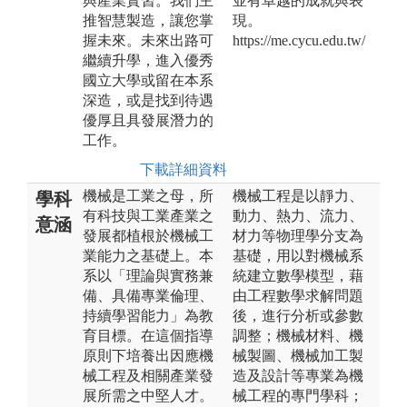
與產業實習。我們主
並有卓越的成就與表
推智慧製造，讓您掌
現。
握未來。未來出路可
https://me.cycu.edu.tw/
繼續升學，進入優秀
國立大學或留在本系
深造，或是找到待遇
優厚且具發展潛力的
工作。
下載詳細資料
機械是工業之母，所
機械工程是以靜力、
學科
有科技與工業產業之
動力、熱力、流力、
意涵
發展都植根於機械工
材力等物理學分支為
業能力之基礎上。本
基礎，用以對機械系
系以「理論與實務兼
統建立數學模型，藉
備、具備專業倫理、
由工程數學求解問題
持續學習能力」為教
後，進行分析或參數
育目標。在這個指導
調整；機械材料、機
原則下培養出因應機
械製圖、機械加工製
械工程及相關產業發
造及設計等專業為機
展所需之中堅人才。
械工程的專門學科；