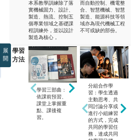
本系教學訓練除了落
而自動控制、機電整
實機械固力、設計、
合、智慧機械、智慧
製造、熱流、控制五
製造、能源科技等領
個專業領域之基礎課
域亦為現代機械工程
程訓練外，並以設計
不可或缺的部份。
製造為核心，
學習
展
開
方法
分組合作學
學習三部曲：
歸納分析：透
演
習：學生透過
依課前預習、
過觀察綜整而
能
主動思考、共
課堂上掌握重
將結果歸納系
械
同討論分享或
點、課後複
統化，因此而
原
進行小組練習
習。
對相關主題能
利
的方式，完成
融會貫通。
而
共同的學習任
解
務，達成共同