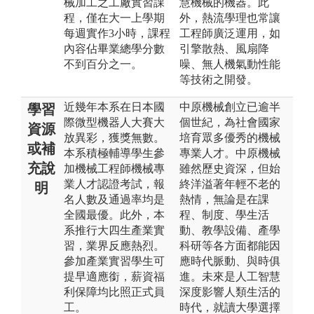
械加工之工廠實習課
慧機械的機器。此
程，僅在大一上學期
外，熱流學理也常讓
每週實作3小時，課程
工程師廣泛運用，如
內容佔畢業總學分數
引擎散熱、風扇降
不到百分之一。
噪、無人機氣動性能
等技術之開發。
近幾年本系在日本國
中原機械創立已逾半
學習
際微型機器人大賽大
個世紀，為社會國家
資源
放異彩，獲獎無數。
培育眾多優秀的機械
或補
本系積極輔導學生參
專業人才。中原機械
充說
加機械工程師機械專
雖然歷史資深，但始
業人才認證考試，報
終洋溢著年輕不老的
明
名人數及通過率均是
熱情，無論是在課
全國最優。此外，本
程、制度、學生活
系推行大四生產業實
動、教學設備、產學
習，業界反應熱烈。
科研等各方面都能因
參加產業實習學生可
應時代脈動、與時俱
提早適應銜，薪資福
進。未來是人工智慧
利保障均比照正式員
深度影響人類生活的
工。
時代，就讀大學選擇