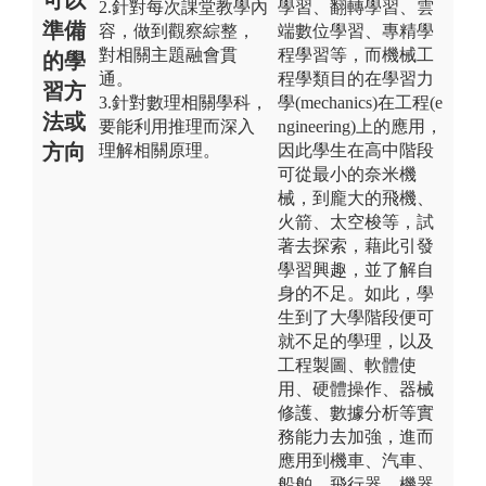
2.針對每次課堂教學內
學習、翻轉學習、雲
準備
容，做到觀察綜整，
端數位學習、專精學
對相關主題融會貫
程學習等，而機械工
的學
通。
程學類目的在學習力
習方
3.針對數理相關學科，
學(mechanics)在工程(e
法或
要能利用推理而深入
ngineering)上的應用，
方向
理解相關原理。
因此學生在高中階段
可從最小的奈米機
械，到龐大的飛機、
火箭、太空梭等，試
著去探索，藉此引發
學習興趣，並了解自
身的不足。如此，學
生到了大學階段便可
就不足的學理，以及
工程製圖、軟體使
用、硬體操作、器械
修護、數據分析等實
務能力去加強，進而
應用到機車、汽車、
船舶、飛行器、機器