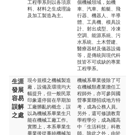
工程學系則以各項原
個機械領域，如機
料、材料之生成理論
車、汽車、船艇、飛
及加工製造為主。
行器、機器人、半導
體、工具機、模具設
計、射出成型、冷凍
空調、能源系統、污
水系統、土木營建、
醫療器材及儀器設備
等，是傳統與現代科
技皆不可或缺的專業
工程學系。
現今規模之機械製造
機械系畢業後除了可
生涯
廠，設備及環境均大
在機械類產業擔任工
發展
幅提升，但一般民眾
程師外，亦可參與國
容易
印象還停留在早期加
營事業聯招或地方特
誤解
工廠髒亂的概念，誤
考，成為公務人員。
以為機械系畢業生只
另外，還可修讀教育
之處
能在機械工廠工作。
學程學分，成為國高
實際上，本系畢業生
中「生活科技」科教
畢業後從事純機械加
師。除此之外，由於