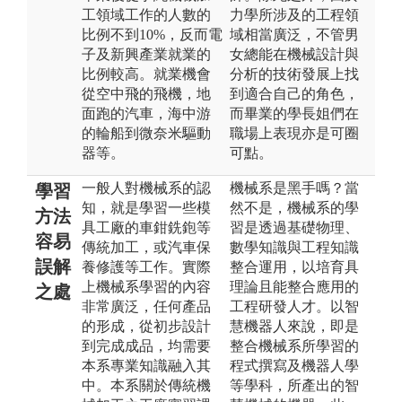
工領域工作的人數的
力學所涉及的工程領
比例不到10%，反而電
域相當廣泛，不管男
子及新興產業就業的
女總能在機械設計與
比例較高。就業機會
分析的技術發展上找
從空中飛的飛機，地
到適合自己的角色，
面跑的汽車，海中游
而畢業的學長姐們在
的輪船到微奈米驅動
職場上表現亦是可圈
器等。
可點。
一般人對機械系的認
機械系是黑手嗎？當
學習
知，就是學習一些模
然不是，機械系的學
方法
具工廠的車鉗銑鉋等
習是透過基礎物理、
容易
傳統加工，或汽車保
數學知識與工程知識
誤解
養修護等工作。實際
整合運用，以培育具
上機械系學習的內容
理論且能整合應用的
之處
非常廣泛，任何產品
工程研發人才。以智
的形成，從初步設計
慧機器人來說，即是
到完成成品，均需要
整合機械系所學習的
本系專業知識融入其
程式撰寫及機器人學
中。本系關於傳統機
等學科，所產出的智