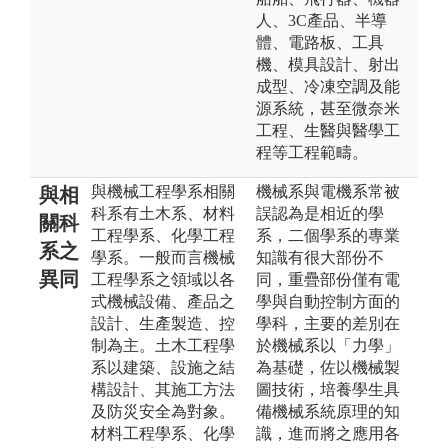
人、3C產品、半導
體、電路板、工具
機、模具設計、射出
成型、冷凍空調及能
源系統，甚至微奈米
工程、生醫與醫學工
程等工程範疇。
與機械工程學系相關
機械系與電機系常被
與相
科系有土木系、材料
誤認為是相近的學
關科
工程學系、化學工程
系，二個學系的專業
系之
學系。一般而言機械
知識有很大部份不
異同
工程學系之領域以各
同，重疊部份僅有電
式機械設備、產品之
學與自動控制方面的
設計、生產製造、控
學科，主要的差別在
制為主。土木工程學
於機械系以「力學」
系以建築、設施之結
為基礎，佐以機械製
構設計、其施工方法
圖技術，培養學生具
及防災安全為對象。
備機械系統原理的知
材料工程學系、化學
識，進而將之應用各