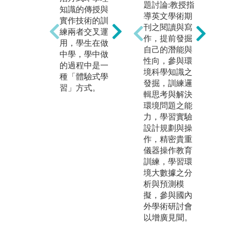
課程實作或實
題討論:教授指
知識的傳授與
(
習，使學生自
導英文學術期
實作技術的訓
式
行找「志同道
刊之閱讀與寫
練兩者交叉運
素
合」或「截長
作，提前發掘
用，學生在做
式
補短互補組
自己的潛能與
中學，學中做
隊
合」或「相處
性向，參與環
的過程中是一
作
得來能共事」
境科學知識之
種「體驗式學
業
組成一個3－4
發掘，訓練邏
習」方式。
責
人具有執行能
輯思考與解決
入
力的團隊，這
環境問題之能
統
是一種「合作
力，學習實驗
四
式學習」方
設計規劃與操
與
式。
作，精密貴重
導
儀器操作教育
詳
訓練，學習環
新
境大數據之分
境
析與預測模
與
擬，參與國內
之
外學術研討會
強
以增廣見聞。
學