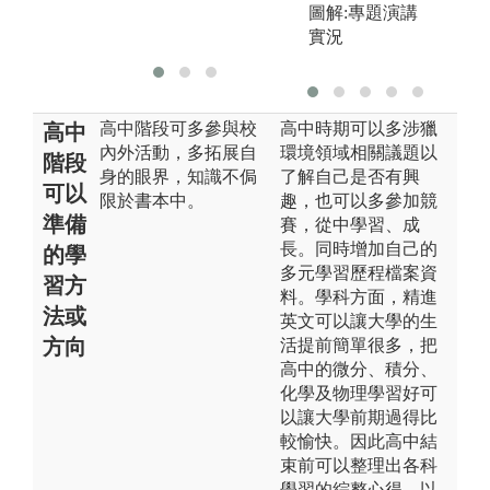
達
圖解:專題演講
目
實況
高中階段可多參與校
高中時期可以多涉獵
高中
內外活動，多拓展自
環境領域相關議題以
階段
身的眼界，知識不侷
了解自己是否有興
可以
限於書本中。
趣，也可以多參加競
準備
賽，從中學習、成
長。同時增加自己的
的學
多元學習歷程檔案資
習方
料。學科方面，精進
法或
英文可以讓大學的生
方向
活提前簡單很多，把
高中的微分、積分、
化學及物理學習好可
以讓大學前期過得比
較愉快。因此高中結
束前可以整理出各科
學習的綜整心得，以