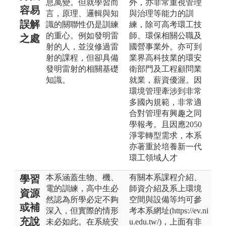
息萬變。但就學習而
外，亦非常重視管理
容易
言，原理、邏輯與知
與治理等能力的訓
誤解
識的關聯性仍是訓練
練，除可高考環工技
的重心。例如發明雷
師、環保相關公職及
之處
射的人，並沒修過雷
國營事業外。亦可到
射的課程，但卻具備
業界高科技業的環安
發明雷射的相關基礎
衛部門及工程顧問業
知識。
就業，薪資優渥。因
環境管理牽涉到非常
多國內規範，非常適
合對管理有興趣之同
學報考。且因應2050
淨零轉型需求，本系
亦著重於培養新一代
環工領域人才
本系涵蓋生物、機、
有關本系課程介紹、
學習
電的訓練，高中生必
師資介紹及系上環境
資源
然認為所學必定不夠
空間與設備等均可參
或補
深入，但實際的情形
考本系網址(https://ev.ni
充說
未必如此。在系統安
u.edu.tw/)，上面有非