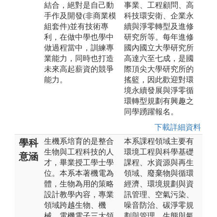
結合，絕對是自己動
事業、工程顧問、高
手作及開發(非商業模
科技環安衛、企業永
組套件)並有技術專
續與淨零轉型及進修
利，在做中學也學中
研究所等。每年進修
做過程當中，訓練專
國內國立大學研究所
業能力，同時也打造
高達六至七成，是國
未來高起薪資的競爭
際頂尖大學研究所的
能力。
搖籃，因此歡迎對環
境永續發展與淨零循
環轉型規劃有興趣之
同學踴躍報名。
下載詳細資料
生機系培育的是整合
本系課程領域主要有
學科
生物與工程科技的人
環境工程與科學基礎
意涵
才，畢業授工學士學
課程、水資源與再生
位。本系本著機電為
領域、廢棄物與循環
體，生物為用的策略
經濟、環境規劃與資
設計教學內容，專業
訊管理、空氣污染、
領域跨越生物、機
噪音防治、碳淨零規
械、電機電子三大領
劃與管理、生態與氣