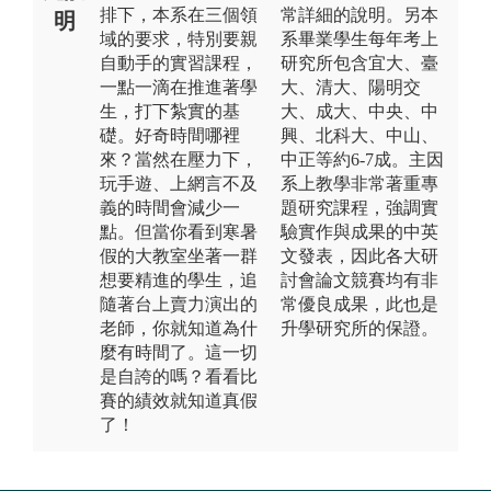
排下，本系在三個領
常詳細的說明。另本
明
域的要求，特別要親
系畢業學生每年考上
自動手的實習課程，
研究所包含宜大、臺
一點一滴在推進著學
大、清大、陽明交
生，打下紮實的基
大、成大、中央、中
礎。好奇時間哪裡
興、北科大、中山、
來？當然在壓力下，
中正等約6-7成。主因
玩手遊、上網言不及
系上教學非常著重專
義的時間會減少一
題研究課程，強調實
點。但當你看到寒暑
驗實作與成果的中英
假的大教室坐著一群
文發表，因此各大研
想要精進的學生，追
討會論文競賽均有非
隨著台上賣力演出的
常優良成果，此也是
老師，你就知道為什
升學研究所的保證。
麼有時間了。這一切
是自誇的嗎？看看比
賽的績效就知道真假
了！