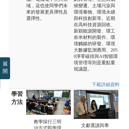
域，這也使同學們未
候變遷、土壤污染與
來的發展更具彈性及
環境毒物、環境永續
選擇性。
與科技創新等。近期
在高科技資源回收、
新穎能源開發、環工
奈米材料的製作、環
境觸媒的研發、環境
大數據監測應用、205
0淨零碳排與AI智能環
境管理等則是重點重
展
視議題。
開
下載詳細資料
學習
方法
教學採行三明
將
文獻選讀與專
治方式即學理
入