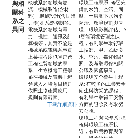
機械系的領域有熱
環境工程學系: 修習完
與相
流、機械製造(含材
備的水質、空污、固
關科
料)、機械設計(含固體
廢、土壤地下水污染
系之
力學)及系統控制等。
防治、環境規劃與管
異同
電機系的領域有電
理、環境影響評估、A
力、儀控、通訊及計
I智能環境管理之課
算機等，其實不論是
程，有利學生取得環
機械系或電機系事實
工技師、甲、乙級廢
上某種程度也算是跨
水、空污、毒化物證
工程性質領域的學
照、及考取環保相關
系。生物機電工程學
公職及國營事業。
系在機械及電機工程
環境與安全衛生工程
領域人才培育目標是
系: 有較多的工業安全
依照生物產業應用，
衛生與防災的課程，
規劃有限範圍。
有利學生取得工安衛
下載詳細資料
方面的證照及考取勞
安公職。
環境工程與管理系: 課
程與環境工程系接
近，有環境教育與管