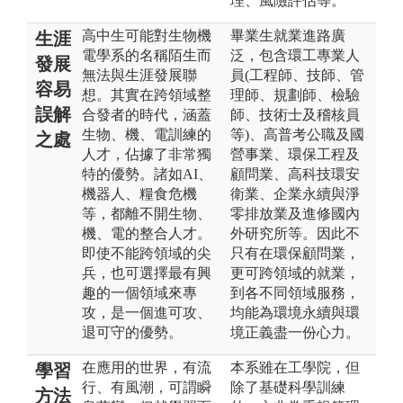
理、風險評估等。
高中生可能對生物機
畢業生就業進路廣
生涯
電學系的名稱陌生而
泛，包含環工專業人
發展
無法與生涯發展聯
員(工程師、技師、管
容易
想。其實在跨領域整
理師、規劃師、檢驗
誤解
合發者的時代，涵蓋
師、技術士及稽核員
生物、機、電訓練的
等)、高普考公職及國
之處
人才，佔據了非常獨
營事業、環保工程及
特的優勢。諸如AI、
顧問業、高科技環安
機器人、糧食危機
衛業、企業永續與淨
等，都離不開生物、
零排放業及進修國內
機、電的整合人才。
外研究所等。因此不
即使不能跨領域的尖
只有在環保顧問業，
兵，也可選擇最有興
更可跨領域的就業，
趣的一個領域來專
到各不同領域服務，
攻，是一個進可攻、
均能為環境永續與環
退可守的優勢。
境正義盡一份心力。
在應用的世界，有流
本系雖在工學院，但
學習
行、有風潮，可謂瞬
除了基礎科學訓練
方法