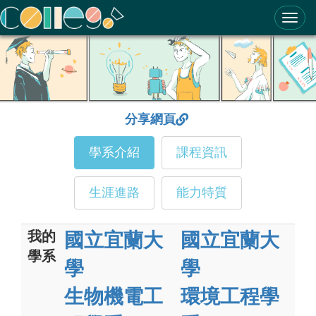
ColleGo! 大學選才與高中育才輔助系統
分享網頁
學系介紹
課程資訊
生涯進路
能力特質
我的
國立宜蘭大
國立宜蘭大
學系
學
學
生物機電工
環境工程學