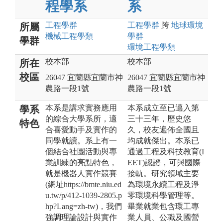
程學系
系
工程
學群
工程
學群
跨
地球環境
所屬
機械工程
學類
學群
學群
環境工程
學類
校本部
校本部
所在
校區
26047 宜蘭縣宜蘭市神
26047 宜蘭縣宜蘭市神
農路一段1號
農路一段1號
本系是講求實務應用
本系成立至已邁入第
學系
的綜合大學系所，適
三十三年，歷史悠
特色
合喜愛動手及實作的
久，校友遍佈全國且
同學就讀。系上有一
均成就傑出。本系已
個結合社團活動與專
通過工程及科技教育(I
業訓練的亮點特色，
EET)認證，可與國際
就是機器人實作競賽
接軌。研究領域主要
(網址https://bmte.niu.ed
為環境永續工程及淨
u.tw/p/412-1039-2805.p
零環境科學管理等。
hp?Lang=zh-tw)，我們
畢業就業包含環工專
強調理論設計與實作
業人員、公職及國營