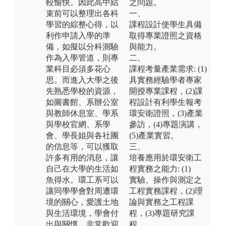
較愉快。因此高中結
之問題。
束前可以整理出各科
一、
學習的綜整心得，以
課程設計使學生具備
利作申請入學的準
取得專業證照之資格
備，如擬以分科測驗
與能力。
作為入學管道，則專
二、
業科目必須多花心
課程考量產業需求: (1)
思。而進入大學之後
具實務經驗學者專家
先熟悉學校的資源，
開授專業課程，(2)課
如圖書館、系辦公室
程設計有利學生報考
與教師休息室、學系
環安衛證照，(3)產業
與學校官網、系學
參訪，(4)專題演講，
會、學長姐與各社團
(5)產業實習。
的信息等，可以獲取
三、
許多有用的消息，讓
培養應用於環安衛工
自己在大學的生活如
程實務之能力: (1)
魚得水。環工系可以
實驗、操作與測定之
讓同學學會對周遭環
工程實務課程，(2)理
境的關心，愛護土地
論與實務之工程課
與生活環境，學會付
程，(3)專題研究課
出與關懷，非常歡迎
程。