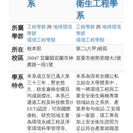
系
衛生工程學
系
工程
學群
跨
地球環境
工程
學群
跨
地球環境
所屬
學群
學群
學群
環境工程
學類
環境工程
學類
校本部
第二(八甲)校區
所在
校區
26047 宜蘭縣宜蘭市神
苗栗市南勢里聯大2號
農路一段1號
本系成立至已邁入第
本系為現有全國公私
學系
三十三年，歷史悠
立綜合大學體系中，
特色
久，校友遍佈全國且
唯一將環境工程與工
均成就傑出。本系已
業安全衛生兩種專業
通過工程及科技教育(I
領域結合之系所。產
EET)認證，可與國際
業界有句俗話-工安環
接軌。研究領域主要
保一家親，環工專長
為環境永續工程及淨
加上安全衛生證照方
零環境科學管理等。
足以符合產業就職需