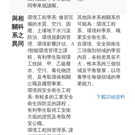
同學來就讀喔。
環境工程學系: 修習完
其他與本系相關系所
與相
備的水質、空污、固
可能為：環境工程
關科
廢、土壤地下水污染
系、環境科學系、職
系之
防治、環境規劃與管
業安全衛生系。
異同
理、環境影響評估、A
在環境、安全與衛生
I智能環境管理之課
三項個別領域的學習
程，有利學生取得環
內容，各校差異並不
工技師、甲、乙級廢
大，惟本系跨三個領
水、空污、毒化物證
域並平衡發展，以培
照、及考取環保相關
養學生每個領域的專
公職及國營事業。
業能力。
環境與安全衛生工程
系: 有較多的工業安全
下載詳細資料
衛生與防災的課程，
有利學生取得工安衛
方面的證照及考取勞
安公職。
環境工程與管理系: 課