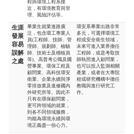
程與環境工程系接
近，有環境教育與管
理、風險評估等。
畢業生就業進路廣
環安系畢業出路非常
生涯
泛，包含環工專業人
多元，可選擇環境工
發展
員(工程師、技師、管
程或安全衛生領域，
容易
理師、規劃師、檢驗
未來可進入業界擔任
誤解
師、技術士及稽核員
工程師，或是考取技
等)、高普考公職及國
師執照進入顧問業，
之處
營事業、環保工程及
也可以投入監測相關
顧問業、高科技環安
產業，或者在大專院
衛業、企業永續與淨
校或研究機構中擔任
零排放業及進修國內
教職與進行研究工
外研究所等。因此不
作。
只有在環保顧問業，
更可跨領域的就業，
到各不同領域服務，
均能為環境永續與環
境正義盡一份心力。