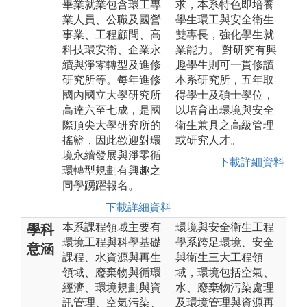
畢業就業包含環工專
求，本系特色即培養
業人員、公職及國營
學生環工與安全衛生
事業、工程顧問、高
雙專長，強化學生就
科技環安衛、企業永
業能力。 對研究有興
續與淨零轉型及進修
趣學生則可一貫修讀
研究所等。每年進修
本系研究所，五年取
國內國立大學研究所
得學士及碩士學位，
高達六至七成，是國
以培育出環境與安全
際頂尖大學研究所的
衛生兼具之高級管理
搖籃，因此歡迎對環
或研究人才。
境永續發展與淨零循
下載詳細資料
環轉型規劃有興趣之
同學踴躍報名。
下載詳細資料
本系課程領域主要有
環境與安全衛生工程
學科
環境工程與科學基礎
學系跨足環境、安全
意涵
課程、水資源與再生
與衛生三大工程領
領域、廢棄物與循環
域，環境包括空氣、
經濟、環境規劃與資
水、廢棄物污染處理
訊管理、空氣污染、
及環境管理與資源再