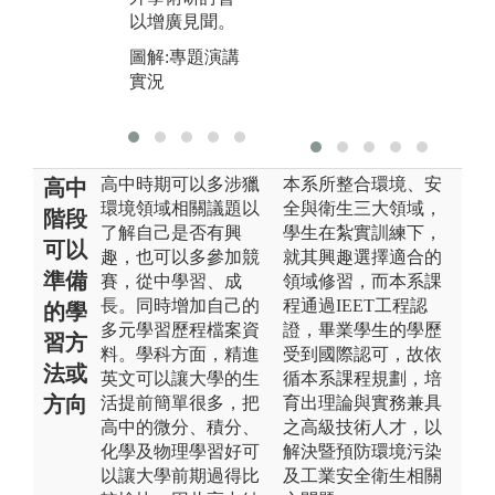
以增廣見聞。
圖解:專題演講
實況
高中時期可以多涉獵
本系所整合環境、安
高中
環境領域相關議題以
全與衛生三大領域，
階段
了解自己是否有興
學生在紮實訓練下，
可以
趣，也可以多參加競
就其興趣選擇適合的
準備
賽，從中學習、成
領域修習，而本系課
長。同時增加自己的
程通過IEET工程認
的學
多元學習歷程檔案資
證，畢業學生的學歷
習方
料。學科方面，精進
受到國際認可，故依
法或
英文可以讓大學的生
循本系課程規劃，培
方向
活提前簡單很多，把
育出理論與實務兼具
高中的微分、積分、
之高級技術人才，以
化學及物理學習好可
解決暨預防環境污染
以讓大學前期過得比
及工業安全衛生相關