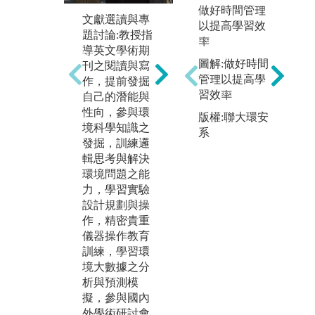
做好時間管理
文獻選讀與專
師徒制的專題
以提高學習效
校
題討論:教授指
研究，利用一
率
上
導英文學術期
對一討論，上
科
圖解:做好時間
刊之閱讀與寫
台報告，國內
統
管理以提高學
作，提前發掘
外競賽，多元
設
習效率
自己的潛能與
學習的場域下
化
性向，參與環
學習閱讀、邏
版權:聯大環安
收
境科學知識之
輯思考、動手
系
場
發掘，訓練邏
實作及培養解
理
輯思考與解決
決環境問題的
設
環境問題之能
能力，同時將
態
力，學習實驗
成果於國內外
綠
設計規劃與操
發表。
島
作，精密貴重
圖解:成果發表
儀器操作教育
圖
訓練，學習環
境大數據之分
析與預測模
擬，參與國內
外學術研討會