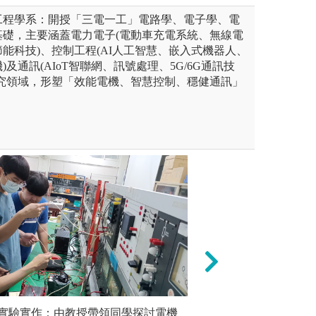
工程學系：開授「三電一工」電路學、電子學、電
基礎，主要涵蓋電力電子(電動車充電系統、無線電
能科技)、控制工程(AI人工智慧、嵌入式機器人、
及通訊(AIoT智聯網、訊號處理、5G/6G通訊技
研究領域，形塑「效能電機、智慧控制、穩健通訊」
，利用一對一討論，上台報
實驗實作：由教授帶領同學探討電機
校外教學: 課程
以賽養訓