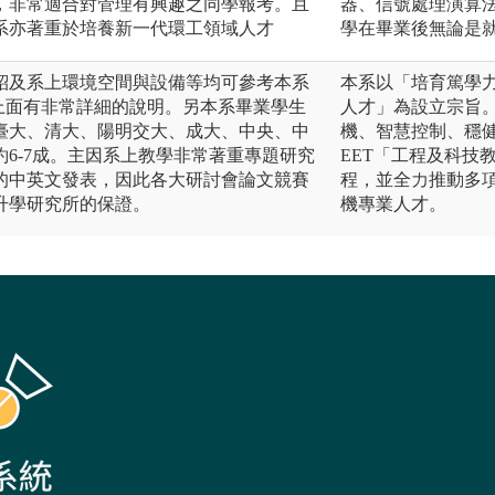
，非常適合對管理有興趣之同學報考。且
器、信號處理演算
本系亦著重於培養新一代環工領域人才
學在畢業後無論是
紹及系上環境空間與設備等均可參考本系
本系以「培育篤學
edu.tw/)，上面有非常詳細的說明。另本系畢業學生
人才」為設立宗旨
臺大、清大、陽明交大、成大、中央、中
機、智慧控制、穩健
6-7成。主因系上教學非常著重專題研究
EET「工程及科技
的中英文發表，因此各大研討會論文競賽
程，並全力推動多
升學研究所的保證。
機專業人才。