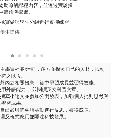
多元學習的場域下學習閱讀、
協助瞭解課程內容，並透過實驗操
廠、環保設施 (
學生發現
作及培養解決環境問題的能
中體驗與學習。
水場、廢污水處理
力。
國內外發表。
常去北埔綠世界或
機械實驗課學生分組進行實機練習
圖解:電
圖解:校外教學
系學生提供
版權:電機
自主學習社團/活動，多方面探索自己的興趣，找到
並持之以恆。
校外內之相關競賽，從中學習成長並習得技能。
/使用外語能力， 並閱讀英文科普文章。
著撰寫小論文並參加公開發表，加強個人批判思考與
人學習成果。
對自己參與的各項活動進行反思，獲得成長。
數理及程式應用並關注科技發展。