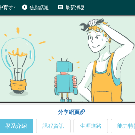
中育才
焦點話題
最新消息
分享網頁
學系介紹
課程資訊
生涯進路
能力特