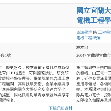
國立宜蘭大
電機工程學
資訊
學群
跨
工程
學
電機工程
學類
校本部
一段1號
26047 宜蘭縣宜
年，歷史悠久，校友遍佈全國且均成就傑
第二類組中最熱門
育(IEET)認證，可與國際接軌。研究領
的範疇。由三電一工
零環境科學管理等。畢業就業包含環工專
程，延伸發展涵蓋
工程顧問、高科技環安衛、企業永續與淨
應用等領域；各領
年進修國內國立大學研究所高達六至七
軸。本系課程規劃
的搖籃，因此歡迎對環境永續發展與淨零
除具電力電子、控
踴躍報名。
立即投入相關產業
下載詳細資料