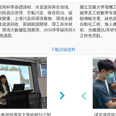
程與科學基礎課程、水資源與再生領域、
國立宜蘭大學電機
劃與資訊管理、空氣污染、噪音防治、碳
磁學及工程數學等
候變遷、土壤污染與環境毒物、環境永續
能傳輸充電、綠色節
技資源回收、新穎能源開發、環工奈米材
自動化工程、無人機)
環境大數據監測應用、2050淨零碳排與A
術、光纖通訊)等
視議題。
之特色亮點。
下載詳細資料
:教授指導英文學術期刊之閱
師徒制的專題研究
課堂講授與