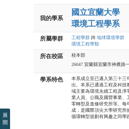
國立宜蘭大學
我的學系
環境工程學系
工程
學群
跨
地球環境
學群
所屬學群
環境工程
學類
校本部
所在校區
26047 宜蘭縣宜蘭市神農路
本系成立至已邁入第三十三
學系特色
出。本系已通過工程及科技教
域主要為環境永續工程及淨
業人員、公職及國營事業、
零轉型及進修研究所等。每
成，是國際頂尖大學研究所
展
循環轉型規劃有興趣之同學
開