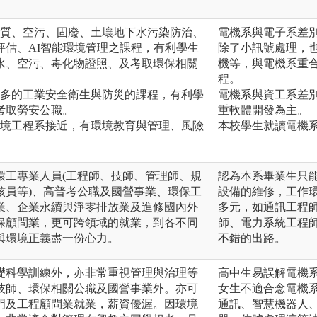
水質、空污、固廢、土壤地下水污染防治、
電機系與電子系差
評估、AI智能環境管理之課程，有利學生
除了小訊號處理，
水、空污、毒化物證照、及考取環保相關
機等，與電機系重
程。
較多的工業安全衛生與防災的課程，有利學
電機系與資工系差
考取勞安公職。
重軟體開發為主。
環境工程系接近，有環境教育與管理、風險
本校學生就讀電機
環工專業人員(工程師、技師、管理師、規
認為本系畢業生只
核員等)、高普考公職及國營事業、環保工
設備的維修，工作
業、企業永續與淨零排放業及進修國內外
多元，如通訊工程
保顧問業，更可跨領域的就業，到各不同
師、電力系統工程
與環境正義盡一份心力。
不錯的出路。
礎科學訓練外，亦非常重視管理與治理等
高中生易誤解電機
技師、環保相關公職及國營事業外。亦可
女生不適合念電機
門及工程顧問業就業，薪資優渥。因環境
通訊、智慧機器人