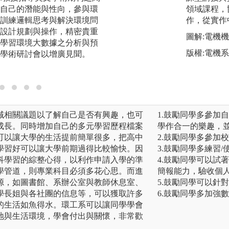
自己的潛能與性向，參與環
告，國內外競賽，
領域課程，
訓練邏輯思考與解決環境問
邏輯思考、動手實
作，從實作
設計規劃與操作，精密貴重
力，同時將成果於
圖解:電機
學習環境大數據之分析與預
圖解:成果發表
版權:電機
學術研討會以增廣見聞。
域相關議題以了解自己是否有興趣，也可
1.鼓勵同學多參加
成長。同時增加自己的多元學習歷程檔案
學作合一的樂趣，
可以讓大學的生活提前簡單很多，把高中
2.鼓勵同學多參加
學習好可以讓大學前期過得比較愉快。因
3.鼓勵同學多練習
科學習的綜整心得，以利作申請入學的準
4.鼓勵同學可以試
學管道，則專業科目必須多花心思。而進
簡報能力，驗收個
源，如圖書館、系辦公室與教師休息室、
5.鼓勵同學可以針
學長姐與各社團的信息等，可以獲取許多
6.鼓勵同學多加強
的生活如魚得水。環工系可以讓同學學會
地與生活環境，學會付出與關懷，非常歡