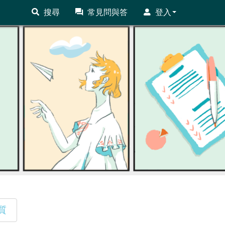
搜尋
常見問與答
登入
質