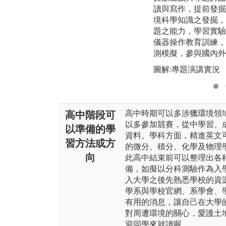
讀與寫作，提前發掘
境科學知識之發掘，
題之能力，學習實驗
儀器操作教育訓練，
測模擬，參與國內外
圖解:專題演講實況
高中時期可以多涉獵環境領
高中階段可
以多參加競賽，從中學習、
以準備的學
資料。學科方面，精進英文
習方法或方
的微分、積分、化學及物理
向
此高中結束前可以整理出各
備，如擬以分科測驗作為入
入大學之後先熟悉學校的資
學系與學校官網、系學會、
有用的消息，讓自己在大學
對周遭環境的關心，愛護土
迎同學來就讀喔。