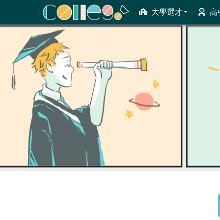
大學選才
高
ColleGo! 大學選才與高中育才輔助系統