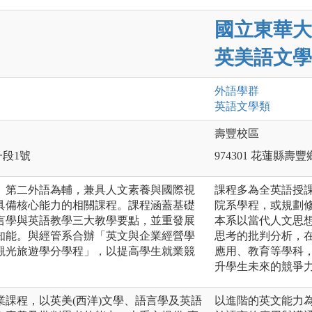
國立東華大
英美語文學
外語
學群
英語文
學類
壽豐校區
一段1號
974301 花蓮縣
、第二外語為輔，兼具人文素養與國際視
課程多為全英語授
具備核心能力的相關課程。課程涵蓋基礎
院系學程，或規劃
言學與英語教學三大教學要點，並重發展
本系以當代人文思
知能。與經管系合辦「英文與企業經營學
思考的批判分析，
觀光旅遊學分學程」，以提高學生就業競
應用、教育等學科
升學生未來的競爭
課程，以英美(西洋)文學、語言學及英語
以進階的英文能力