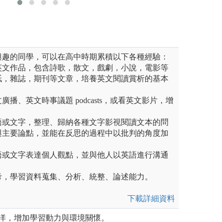
圖解:課程團體討
版權:宜大外文系
興趣的同學，可以在高中時期累積以下各種經驗：
英文作品，包含詩歌，散文，戲劇，小說，電影等
紙，雜誌，期刊等文章，培養英文閱讀賞析的基本
播、英文時事議題 podcasts，或看英文影片，增
語或文字，整理、歸納各種文字影視閱讀文本的問
與主要論點，並能在反思的過程中以批判的角度加
語或文字表達個人觀點，並與他人以英語進行溝通
考，學習資料蒐集、分析、統整、論述能力。
下載詳細資料
平洋，增加學習動力與環境關懷。