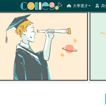
大學選才
高
ColleGo! 大學選才與高中育才輔助系統