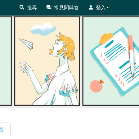
搜尋
常見問與答
登入
質