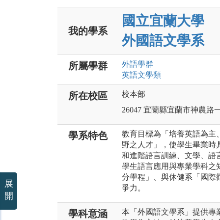
國立宜蘭大學
我的學系
外國語文學系
外語
學群
所屬學群
英語文
學類
校本部
所在校區
26047 宜蘭縣宜蘭市神農路
教育目標為「培養英語為主
學系特色
野之人才」，使學生畢業時
和進階語言訓練、文學、語
學生語言應用與專業學科之
分學程」、與休健系「國際
展
爭力。
開
本「外國語文學系」提供專業
學科意涵