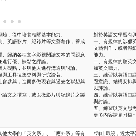
經驗，從中培養相關基本能力。
對於英語文學習有
劇、英語影片、紀錄片等文藝創作，養成
一、有規律的涉獵
文藝創作，或者報
理、歸納各種文字影視閱讀文本的問題意
能力。
並進行優、缺點之評論。
二、有規律的聽英文廣
個人觀點，並與他人進行溝通與討論。
加英文聽力。
徑與工具搜集史料與研究論著。
三、練習以英語口
社會參與，進而多做現在與過去之聯想與
題意識、結構安排
以評論。
小論文之撰寫，或以微影片與紀錄片之製
四、練習以英語口
與討論。
五、練習以英文思
更多內容請見附檔~
其他大學的「英文系」、「應外系」等有
*群山環繞，近太