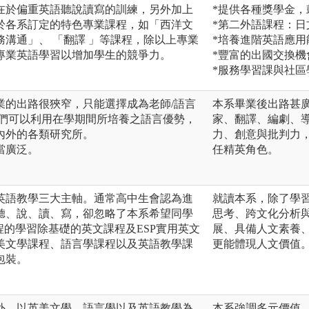
在於偏重英語聽說讀寫的訓練，另外加上
*提供各種獎學金
於各系訂定的特色專業課程，如「西洋文
*第二外語課程：
溝通」、 「翻譯 」等課程，除以上專業
*培養進階英語應
專業英語學習以增加學生的競爭力。
*豐富的出國交換
*服務學習課與社
業的出路很狹窄，只能選擇成為老師/語言
本系畢業後出路甚
學們可以利用在學期間所培養之語言優勢，
家、翻譯、編劇、
內外的各類研究所。
力、創意與批判力
當廣泛。
任精英角色。
英語教學三大主軸。通常高中生會認為進
就讀本系，除了學
聽、說、讀、寫，卻忽略了本系希望同學
思考、跨文化分析
程的學習除基礎的英文課程及ESP實用英文
展、具備人文素養、
美文學課程、語言學課程以及英語教學課
更能體現人文價值
包裝。
外，以英美文學、語言學以及英語教學為
本系強調多元價值