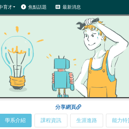
中育才
焦點話題
最新消息
分享網頁
學系介紹
課程資訊
生涯進路
能力特