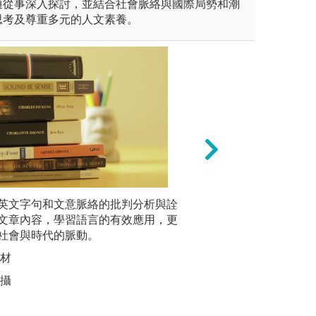
通從事深入探討，並結合社會脈絡與國際局勢和潮
思考及尊重多元的人文素養。
交反思心得:
英文字句和文意脈絡的批判分析與詮
(b) 團體討論、辯
展演實務
文章內容，學習語言的有效應用，更
的參與，
教育，往往是「考試領導教
社會與時代的脈動。
本系學生在課堂上
傳銷的理
本系希望學生可以學會對自己
組報告，學生透過
教材
圖解:公演
會訂定學習目標、決定學習內
培養學生團隊合作
拍攝
版權:本系
自己最有效的學習的方法和策
能力，這也是為來
力。