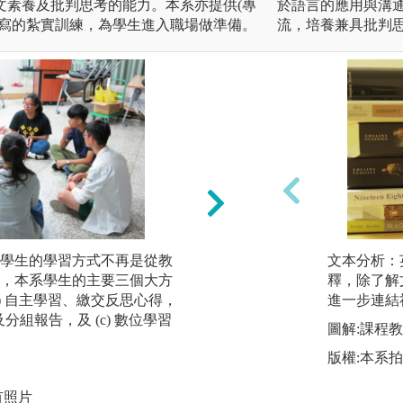
文素養及批判思考的能力。本系亦提供(專
於語言的應用與溝
、寫的紮實訓練，為學生進入職場做準備。
流，培養兼具批判
學生的學習方式不再是從教
(a) 自主學習、繳
文本分析：
，本系學生的主要三個大方
釋，除了解
) 自主學習、繳交反思心得，
學生在中學所受的
進一步連結
及分組報告，及 (c) 數位學習
學」教學的教育，
圖解:課程
的學習負責，即學
版權:本系
容跟進度、及選擇
略。
有照片