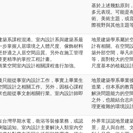
基於上述幾點原則
多元表現。可能是
術、美術主題，或
際視野與其他主題
建築系課程混淆。室內設計系與建築系最
地景建築學系屬於
一步掌握人居環境之人體尺度、傢飾材料
計有相關。在空間
更舒適之人居空間品質。另外在施工管理
築外部空間，舉凡
要更精準的掌控工程計畫。
等，面對較大的空
商業空間室內設計相關課程進行加強。
尺度基本的植栽設
後只能從事室內設計工作，事實上畢業生
地景建築學系畢業
空間設計之相關工作。另外，因核心課程
造業，但本系的教
來也能從事文創相關行業。室內設計師即
解決問題能力的空
之外，也能結合志
理更複雜的環境設
在台灣早期水電，衛浴等裝修業務，或認
外界常誤認地景建
狹隘認知。室內設計主要解決人類室內空
景」是人與自然、