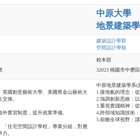
中原大學
地景建築學
建築設計
學群
空間設計
學類
校本部
號
32023 桃園市中
中原地景建築學系(
、英國創意藝術大學、美國舊金山藝術大
1.接地氣的理念：
生交換。
2.強調創新思維：
3.重視實踐精神：
校外實習制度，提升就業準備。
4.跨領域知識技術
5.前瞻全球視野：
、「住宅空間設計學程」專業分組，對應
爭力。