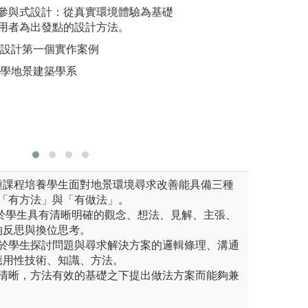
生觀察空間、實體物件並配合
參與式設計：從真實環境體驗為基礎
設計案例分析或研
設計課小
，以了解建築材料、構造與結
用者為出發點的設計方法。
設計個案，引導學
設計題目
繪製可以實踐的設計圖。
案、溝通協調、團
團隊進行
式設計第一個實作案例
加相互學習
作品
圖解:空間作品案
大學地景建築學系
計課評圖
狀況
版權:本系實際上
習。
圖解:大四
版權:中原
種課程培養學生面對地景環境尋求改善能具備三種
、「有方法」與「有做法」。
在於學生具有清晰明確的觀念、想法、見解、主張、
夠反思與換位思考。
在於學生探討問題與尋求解決方案的邏輯條理、溝通
應用性技術、知識、方法。
法清晰，方法有效的基礎之下提出做法方案而能夠兼
。