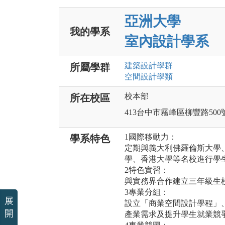
亞洲大學
我的學系
室內設計學系
建築設計
學群
所屬學群
空間設計
學類
校本部
所在校區
413台中市霧峰區柳豐路500
1國際移動力：
學系特色
定期與義大利佛羅倫斯大學
學、香港大學等名校進行學
2特色實習：
與實務界合作建立三年級生
3專業分組：
展
設立「商業空間設計學程」
開
產業需求及提升學生就業競