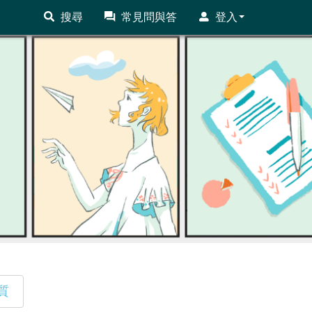
搜尋
常見問與答
登入
質