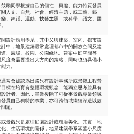
，鼓勵同學根據自己的個性、興趣、能力特質發展
有關人文、自然、社會、經濟主題，或工藝、藝
音樂、舞蹈、運動、技藝主題，或科學、語文、國
等。
空間設計應用學系，其中又與建築、室內、都市設
設計中，地景建築最常處理都市中的開放空間及建
街道、廣場、校園、公園綠地、建案中庭空間等
間尺度會需要提出大方向的策略，同時也須具備小
計能力。
後通常會被認為出路只有設計事務所或景觀工程營
育目標在培育有整體環境觀念，能獨立思考並具有
間設計者。因此，畢業後除了可從事景觀專業領域
向發展自己獨特的事業，亦可跨領域繼續深造以處
計問題。
築或景觀只是處理庭園設計或環境美化。其實「地
文化、生活環境的關係，地景建築學系涵蓋小尺度