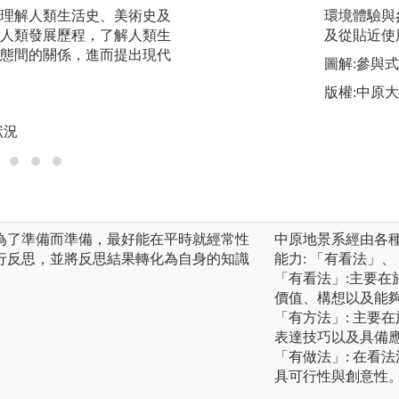
理解人類生活史、美術史及
理則思維：引導學
環境體驗與
人類發展歷程，了解人類生
實際操作各種材質
及從貼近使
態間的關係，進而提出現代
構行為，進而學習
圖解:參與
圖解:本系學生設計
版權:中原
版權:本系實際上課
狀況
為了準備而準備，最好能在平時就經常性
中原地景系經由各
行反思，並將反思結果轉化為自身的知識
能力: 「有看法」
「有看法」:主要
價值、構想以及能
「有方法」: 主要
表達技巧以及具備
「有做法」: 在看
具可行性與創意性