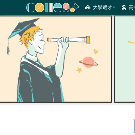
大學選才
高
ColleGo! 大學選才與高中育才輔助系統