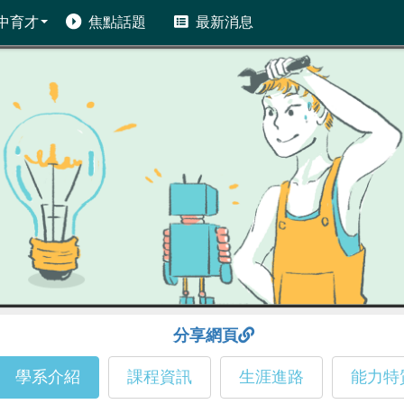
中育才
焦點話題
最新消息
分享網頁
學系介紹
課程資訊
生涯進路
能力特