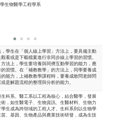
大學生物醫學工程學系
系上老師
圖解:醫工
版權:義守
法，學生在「個人線上學習」方法上，要具備主動
上觀看或是下載檔案進行非同步線上學習的習慣。
」方法上，學生要培養與同儕互動學習的能力，應
作的習慣。在「補教教學」的方法上，同學要養成
題的能力，上補教教學課程時，要養成敢問老師問
案或是解題流程的整理與分析的能力。
與生科系。醫工系以工程為核心，結合醫學，發展
技術，如生醫電子、生物資訊、生醫材料、生物力
育學生成為跨領域的工程人才。生科系則以生物學
疫苗、基因、生物產品與農業技術研發，成為生技