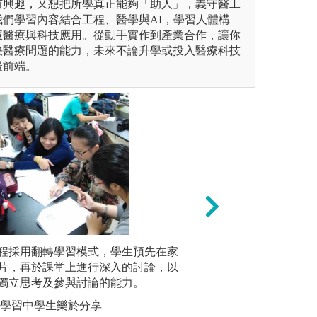
有興趣，又想把所學真正能夠「助人」，義守醫工
們學習內容結合工程、醫學與AI，學習人體構
慧醫療與科技應用。從動手實作到產業合作，讓你
決醫療問題的能力，未來不論升學或投入醫療科技
最前端。
: 與中國醫藥大學醫學系合作，進
程採用翻轉學習模式，學生預先在家
3. PBL教學法(
本系重視
片，再於課堂上進行深入的討論，以
習動機，以提升學
專業實驗
獨立思考及參與討論的能力。
決問題。
夠實際操
也安排學
轉學習中學生樂於分享
習，以培