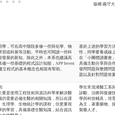
版權:義守
同學，可在高中階段多修一些與化學、物
基於上述的學習方
研習或科展等活動。平時也可閱讀一些科
性，同學要養成線
程發展的新知。除此之外，本系也建議高
在「小團體讀書會
一些基礎的程式設計知能，APP Invent
具備主動分享與合
，對於建立程式的基本概念也相當有幫助。
發問問題與整體問
題以及針對問題答
:
學生常混淆醫工系
主要是使用工程技術與資訊科學來解決醫
診斷、治療與復健
域仍需要必備生醫的相關知識，所以在課
學與科技輔具，培
、生理學、生物統計學的課程，但更重視
為主，著重藥物、
學的學習，具備基礎生醫知識，結合資訊
製藥人才。