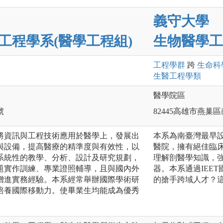
義守大學
工程學系(醫學工程組)
生物醫學工
工程
學群
跨
生命科
生醫工程
學類
醫學院區
號
82445高雄市燕巢
將資訊與工程技術應用於醫學上，發展出
本系為南臺灣最早
與設備，提高醫療的精準度與有效性，以
醫院，擁有絕佳臨床
系統性的教學、分析、設計及研究規劃，
理解剖醫學知識，
題實作訓練、專業證照輔導，且與國內外
器。本系通過IEE
增進實務經驗。本系經常舉辦國際學術研
的搶手跨域人才？
培養國際移動力。使畢業生均能成為優秀
。