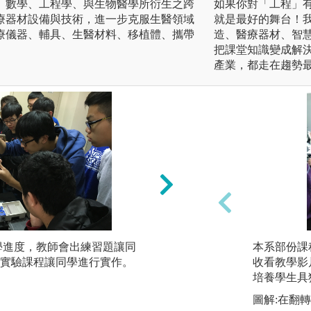
、數學、工程學、與生物醫學所衍生之跨
如果你對「工程」
療器材設備與技術，進一步克服生醫領域
就是最好的舞台！我
療儀器、輔具、生醫材料、移植體、攜帶
造、醫療器材、智
把課堂知識變成解
產業，都走在趨勢
教學進度，教師會出練習題讓同
2. 解剖學科學習
本系部份課
實驗課程讓同學進行實作。
行大體老師教學。
收看教學影
培養學生具
圖解:在翻