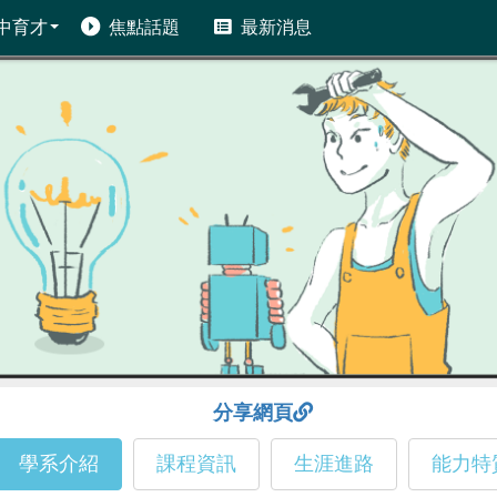
中育才
焦點話題
最新消息
分享網頁
學系介紹
課程資訊
生涯進路
能力特