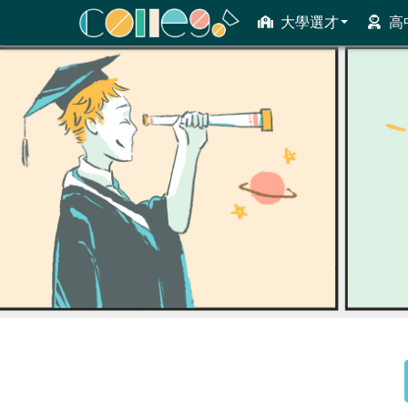
大學選才
高
ColleGo! 大學選才與高中育才輔助系統