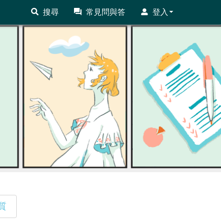
搜尋
常見問與答
登入
質