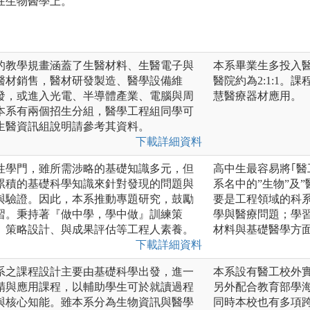
在生物醫學上。
的教學規畫涵蓋了生醫材料、生醫電子與
本系畢業生多投入
醫材銷售，醫材研發製造、醫學設備維
醫院約為2:1:1
發，或進入光電、半導體產業、電腦與周
慧醫療器材應用。
本系有兩個招生分組，醫學工程組同學可
生醫資訊組說明請參考其資料。
下載詳細資料
性學門，雖所需涉略的基礎知識多元，但
高中生最容易將｢醫
累積的基礎科學知識來針對發現的問題與
系名中的”生物”及
與驗證。因此，本系推動專題研究，鼓勵
要是工程領域的科
習。秉持著『做中學，學中做』訓練策
學與醫療問題；學
、策略設計、與成果評估等工程人素養。
材料與基礎醫學方
下載詳細資料
系之課程設計主要由基礎科學出發，進一
本系設有醫工校外
精與應用課程，以輔助學生可於就讀過程
另外配合教育部學
與核心知能。雖本系分為生物資訊與醫學
同時本校也有多項