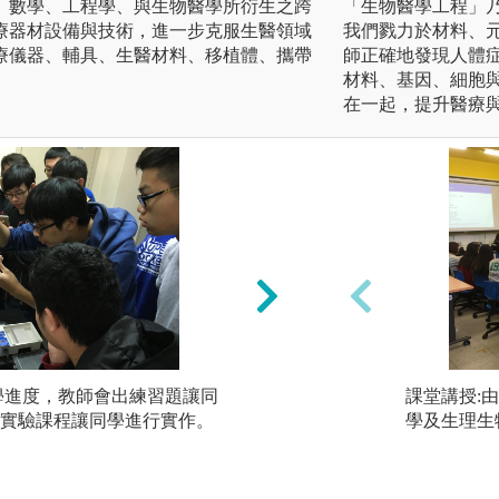
、數學、工程學、與生物醫學所衍生之跨
「生物醫學工程」
療器材設備與技術，進一步克服生醫領域
我們戮力於材料、元
療儀器、輔具、生醫材料、移植體、攜帶
師正確地發現人體
材料、基因、細胞
在一起，提升醫療
教學進度，教師會出練習題讓同
2. 解剖學科學習
課堂講授:
實驗課程讓同學進行實作。
行大體老師教學。
學及生理生