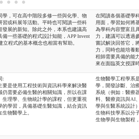
同學，可在高中階段多修一些與化學、物
在閱讀各個基礎學
研習或科展等活動。平時也可閱讀一些科
用面，學習如何將
程發展的新知。除此之外，本系也建議高
為學科內容豐富且
一些基礎的程式設計知能，APP Invent
力，建議可以透過
，對於建立程式的基本概念也相當有幫助。
嘗試解決回答它，
力，同時也能培養
程師需要具備的能
來在面臨英文授課
:
生物醫學工程學系
主要是使用工程技術與資訊科學來解決醫
學，開發診斷、治
域仍需要必備生醫的相關知識，所以在課
系統（例如：醫療
、生理學、生物統計學的課程，但更重視
料、醫療資訊與AI
學的學習，具備基礎生醫知識，結合資訊
學與生醫系統設計
在生物醫學上。
生物科技學系以分
生物學與生物製程