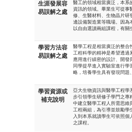
醫工的領域相當廣泛，本系
生涯發展容
資訊的領域。畢業生可從事
易誤解之處
修、生醫材料、生物晶片研
邊設備製造業等職場。因為
以自由選讀兩組課程，有關
醫學工程是相當廣泛的整合
學習方法容
工程科學的精神是希望透過
易誤解之處
應用進行縝密的設計、開發
同學提早進入實驗室進行學
略，培養學生具有發現問題
亞大生物資訊與醫學工程學
學習資源或
步引領學生研修子學門之專
補充說明
中建立醫學工程人所需思維
工程兩組，為引導並鼓勵學
入到本系就讀學生可依照個
之課程。