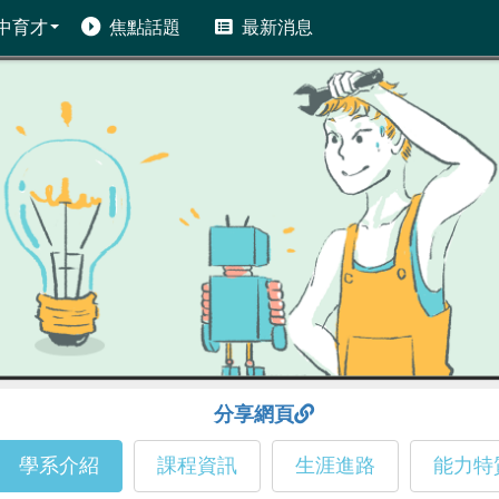
中育才
焦點話題
最新消息
分享網頁
學系介紹
課程資訊
生涯進路
能力特