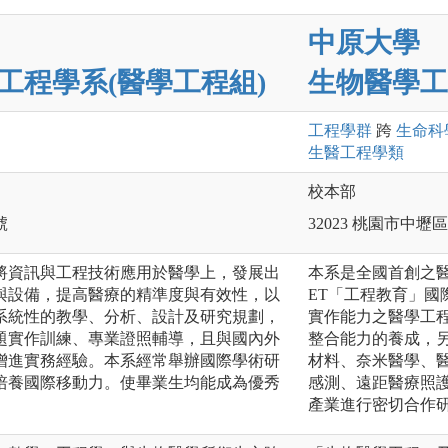
中原大學
工程學系(醫學工程組)
生物醫學工
工程
學群
跨
生命科
生醫工程
學類
校本部
號
32023 桃園市中
將資訊與工程技術應用於醫學上，發展出
本系是全國首創之醫
與設備，提高醫療的精準度與有效性，以
ET「工程教育」
系統性的教學、分析、設計及研究規劃，
實作能力之醫學工
題實作訓練、專業證照輔導，且與國內外
整合能力的養成，另
增進實務經驗。本系經常舉辦國際學術研
材料、奈米醫學、
培養國際移動力。使畢業生均能成為優秀
感測、遠距醫療照
。
產業進行密切合作