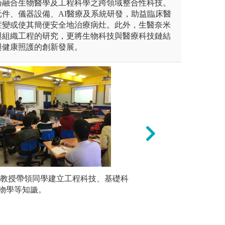
乃融合生物醫學及工程科學之跨領域整合性科技。
件、儀器設備、AI醫療及系統研發，助益臨床醫
症變或使其簡便安全地治療病灶。此外，生醫奈米
與組織工程的研究，更將生物科技與醫療科技鏈結
與健康照護的創新發展。
: 與中國醫藥大學醫學系合作，進
由教授帶領同學建立工程科技、基礎科
3. PBL教學法(
實驗實作
物學等知識。
習動機，以提升學
操作，培
決問題。