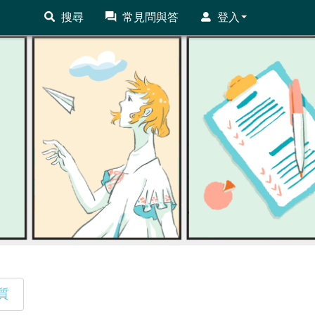
搜尋
常見問與答
登入
質