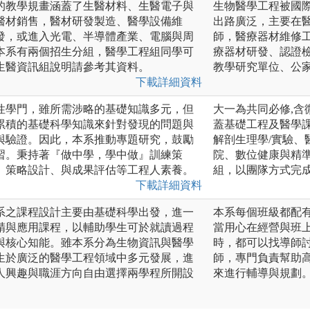
的教學規畫涵蓋了生醫材料、生醫電子與
生物醫學工程被國
醫材銷售，醫材研發製造、醫學設備維
出路廣泛，主要在
發，或進入光電、半導體產業、電腦與周
師，醫療器材維修
本系有兩個招生分組，醫學工程組同學可
療器材研發、認證
生醫資訊組說明請參考其資料。
教學研究單位、公
下載詳細資料
性學門，雖所需涉略的基礎知識多元，但
大一為共同必修,
累積的基礎科學知識來針對發現的問題與
蓋基礎工程及醫學
與驗證。因此，本系推動專題研究，鼓勵
解剖生理學/實驗、
習。秉持著『做中學，學中做』訓練策
院、數位健康與精準
、策略設計、與成果評估等工程人素養。
組，以團隊方式完
下載詳細資料
系之課程設計主要由基礎科學出發，進一
本系每個班級都配
精與應用課程，以輔助學生可於就讀過程
當用心在經營與班
與核心知能。雖本系分為生物資訊與醫學
時，都可以找導師
生於廣泛的醫學工程領域中多元發展，進
師，專門負責幫助
人興趣與職涯方向自由選擇兩學程所開設
來進行輔導與規劃