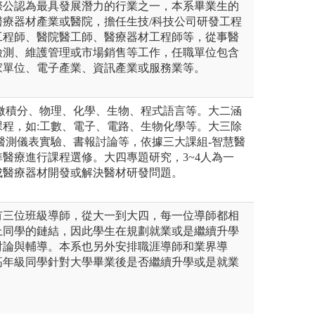
際公認為最具發展潛力的行業之一，本系畢業生的
醫療器材產業或醫院，擔任生技/科技公司研發工程
工程師、醫院醫工師、醫療器材工程師等，從事醫
檢測、維護管理或市場銷售等工作，任職單位包含
家單位、電子產業、資訊產業或服務業等。
含微積分、物理、化學、生物、程式語言等。大二涵
課程，如:工數、電子、電路、生物化學等。大三除
醫測儀表實驗、書報討論等，依據三大課組-智慧醫
醫療進行課程選修。大四專題研究，3~4人為一
成醫療器材開發或解決醫材研發問題。
有三位班級導師，從大一到大四，每一位導師都相
上同學的鏈結，因此學生在規劃就業或是繼續升學
討論與輔導。本系也另外安排職涯導師和業界導
高年級同學針對大學畢業後是否繼續升學或是就業
。