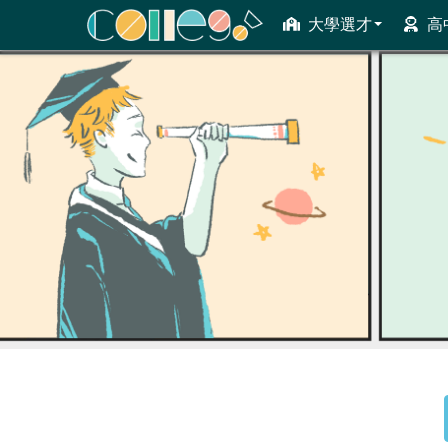
大學選才
高
ColleGo! 大學選才與高中育才輔助系統