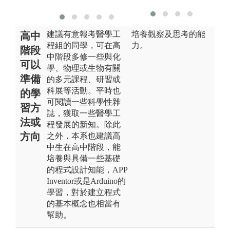
建議有意報考醫學工
培養觀察及思考的能
高中
程組的同學，可在高
力。
階段
中階段多修一些與化
可以
學、物理或生物有關
準備
的多元課程、研習或
科展等活動。平時也
的學
可閱讀一些科學性雜
習方
誌，獲取一些醫學工
法或
程發展的新知。除此
方向
之外，本系也建議高
中生在高中階段，能
培養與具備一些基礎
的程式設計知能，APP
Inventor或是Arduino的
學習，對於建立程式
的基本概念也相當有
幫助。