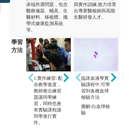
床端所遇問題，包含
與實作訓練,致力培育
醫療儀器、輔具、生
出專業醫檢師與高階
醫材料、移植體、攜
生醫研發人才。
帶式健康監測系統
等。
學習
方法
N
3.
2. 解剖學科學
1.實作練習: 配
臨床血液學實
(
習: 與中國醫藥
合教學進度，
驗課程中,可學
習
大學醫學系合
教師會出練習
習到各種血球
向
作，進行大體
題讓同學練
檢驗方法
機
老師教學。
習，同時也會
習
圖解:白血球檢
有實驗課程讓
行
驗
同學進行實
解
作。