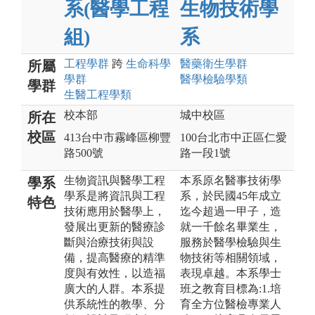
系(醫學工程
生物技術學
組)
系
工程
學群
跨
生命科學
醫藥衛生
學群
所屬
學群
醫學檢驗
學類
學群
生醫工程
學類
校本部
城中校區
所在
校區
413台中市霧峰區柳豐
100台北市中正區仁愛
路500號
路一段1號
生物資訊與醫學工程
本系原名醫事技術學
學系
學系是將資訊與工程
系，於民國45年成立
特色
技術應用於醫學上，
迄今超過一甲子，造
發展出更新的醫療診
就一千餘名畢業生，
斷與治療技術與設
服務於醫學檢驗與生
備，提高醫療的精準
物技術等相關領域，
度與有效性，以造福
表現卓越。本系學士
廣大的人群。本系提
班之教育目標為:1.培
供系統性的教學、分
育全方位醫檢專業人