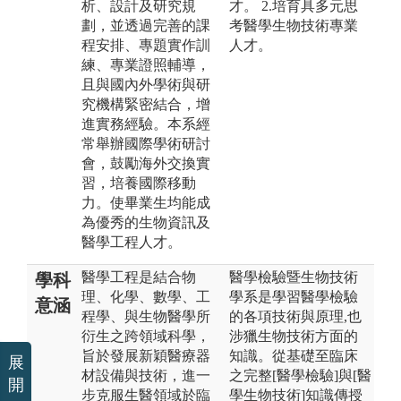
析、設計及研究規
才。 2.培育具多元思
劃，並透過完善的課
考醫學生物技術專業
程安排、專題實作訓
人才。
練、專業證照輔導，
且與國內外學術與研
究機構緊密結合，增
進實務經驗。本系經
常舉辦國際學術研討
會，鼓勵海外交換實
習，培養國際移動
力。使畢業生均能成
為優秀的生物資訊及
醫學工程人才。
醫學工程是結合物
醫學檢驗暨生物技術
學科
理、化學、數學、工
學系是學習醫學檢驗
意涵
程學、與生物醫學所
的各項技術與原理,也
衍生之跨領域科學，
涉獵生物技術方面的
旨於發展新穎醫療器
知識。從基礎至臨床
展
材設備與技術，進一
之完整[醫學檢驗]與[醫
開
步克服生醫領域於臨
學生物技術]知識傳授