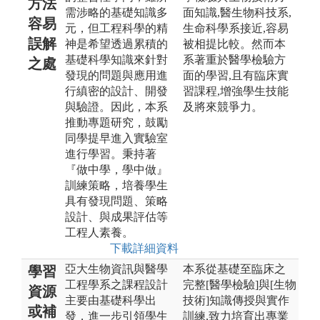
方法
需涉略的基礎知識多
面知識,醫生物科技系,
容易
元，但工程科學的精
生命科學系接近,容易
誤解
神是希望透過累積的
被相提比較。然而本
基礎科學知識來針對
系著重於醫學檢驗方
之處
發現的問題與應用進
面的學習,且有臨床實
行縝密的設計、開發
習課程,增強學生技能
與驗證。因此，本系
及將來競爭力。
推動專題研究，鼓勵
同學提早進入實驗室
進行學習。秉持著
『做中學，學中做』
訓練策略，培養學生
具有發現問題、策略
設計、與成果評估等
工程人素養。
下載詳細資料
亞大生物資訊與醫學
本系從基礎至臨床之
學習
工程學系之課程設計
完整[醫學檢驗]與[生物
資源
主要由基礎科學出
技術]知識傳授與實作
或補
發，進一步引領學生
訓練,致力培育出專業