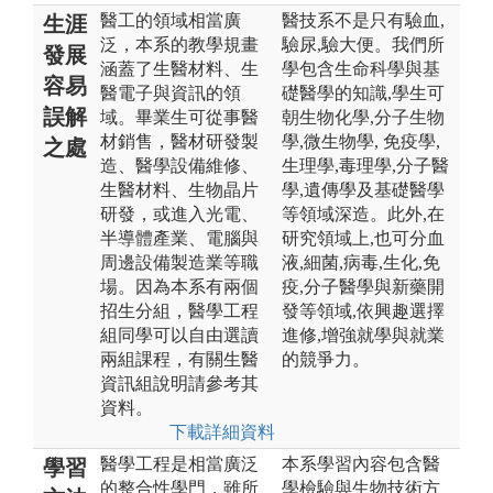
醫工的領域相當廣
醫技系不是只有驗血,
生涯
泛，本系的教學規畫
驗尿,驗大便。我們所
發展
涵蓋了生醫材料、生
學包含生命科學與基
容易
醫電子與資訊的領
礎醫學的知識,學生可
誤解
域。畢業生可從事醫
朝生物化學,分子生物
材銷售，醫材研發製
學,微生物學, 免疫學,
之處
造、醫學設備維修、
生理學,毒理學,分子醫
生醫材料、生物晶片
學,遺傳學及基礎醫學
研發，或進入光電、
等領域深造。此外,在
半導體產業、電腦與
研究領域上,也可分血
周邊設備製造業等職
液,細菌,病毒,生化,免
場。因為本系有兩個
疫,分子醫學與新藥開
招生分組，醫學工程
發等領域,依興趣選擇
組同學可以自由選讀
進修,增強就學與就業
兩組課程，有關生醫
的競爭力。
資訊組說明請參考其
資料。
下載詳細資料
醫學工程是相當廣泛
本系學習內容包含醫
學習
的整合性學門，雖所
學檢驗與生物技術方