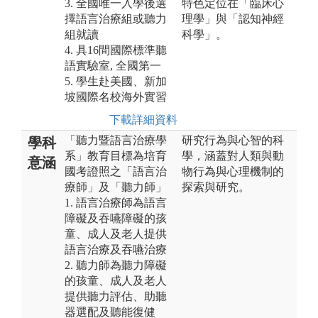
3. 全國唯一入學後選
特色定位在「臨床心
擇語言治療組或聽力
理學」與「認知神經
組就讀
科學」。
4. 具16間國際標準聽
語實驗室, 全國第一
5. 學生赴美國、新加
坡國際名校海外實習
下載詳細資料
「聽力暨語言治療學
研究行為與心智的科
學科
系」教育目標為培育
學，涵蓋對人類與動
意涵
國考證照之「語言治
物行為與心理機制的
療師」及「聽力師」
探索與研究。
1. 語言治療師為語言
障礙及吞嚥障礙的孩
童、成人及老人提供
語言治療及吞嚥治療
2. 聽力師為聽力障礙
的孩童、成人及老人
提供聽力評估、助聽
器選配及聽能復健