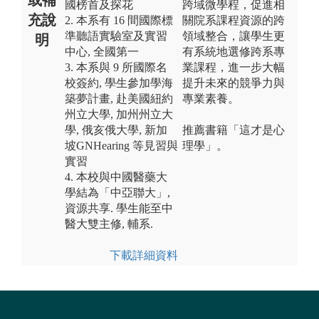
國榜首及探花
跨域微學程，促進相
充說
2. 本系有 16 間國際標
關院系課程資源的跨
準聽語實驗室及實習
領域整合，讓學生更
明
中心, 全國第一
有系統地選修跨系專
3. 本系與 9 所國際名
業課程，進一步大幅
校簽約, 學生參加學海
提升未來的競爭力與
築夢計畫, 赴美國紐約
專業素養。
州立大學, 加州州立大
學, 俄亥俄大學, 新加
推薦書籍「這才是心
坡GNHearing 等見習與
理學」。
實習
4. 本校與中國醫藥大
學結為「中亞聯大」,
資源共享. 學生能至中
醫大雙主修, 輔系.
下載詳細資料