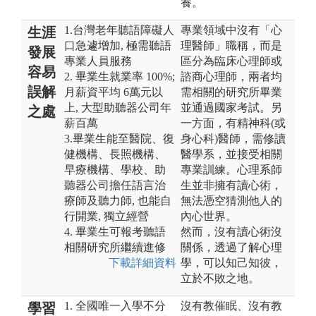
養。
1.台灣老年聽語障礙人
專業領域中沒有「心
生涯
口急遽增加, 極需聽語
理醫師」職稱，而是
發展
專業人員服務
區分為臨床心理師或
容易
2. 畢業生就業率 100%;
諮商心理師，兩者均
誤解
月薪資平均 6萬元以
需相關的研究所畢業
上, 大型助聽器公司年
並通過國家考試。另
之處
薪百萬
一方面，有精神科(或
3.畢業生能至醫院、復
身心科)醫師，需修讀
健機構、長照機構、
醫學系，並接受相關
早療機構、學校、助
專業訓練。心理系師
聽器公司擔任語言治
生並非擁有讀心術，
療師及聽力師, 也能自
無法憑空猜測他人的
行開業, 獨立經營
內心世界。
4. 畢業生可報考聽語
然而，沒有讀心術沒
相關研究所繼續進修
關係，透過了解心理
下載詳細資料
學，可以知己知彼，
立於不敗之地。
1. 全國唯一入學不分
沒有教催眠、沒有教
學習