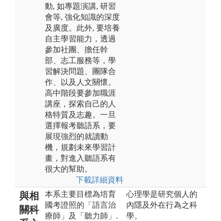
動, 如專題演講, 研習
會等, 強化知識的深度
及廣度。此外, 要培養
自主學習能力，透過
參加社團、擔任幹
部、志工服務等，學
習解決問題、團隊合
作、以及人文關懷。
高中階段要參加職涯
講座，探索自己的人
格特質及志趣。一旦
選擇報考聽語系，要
展現強烈的就讀動
機，規劃未來學習計
畫，對進入聽語系有
很大的幫助。
下載詳細資料
本系主要目標為培育
心理學是研究個人的
與相
國考證照的「語言治
內隱及外在行為之科
關科
療師」及「聽力師」.
學。