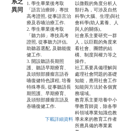
系之
1. 學生畢業後考取
以微觀的角度分析人
異同
「語言治療師」專技
類行為，可涉及自然
高考證照, 從事語言治
科學(大腦、生理)與社
療及吞嚥治療工作.
會科學(助人素養、人
2. 學生畢業後考取
與人的關係)。
「聽力師」專技高考
社會系主要研究一群
證照, 從事聽力評估,
人，以巨觀的角度來
助聽器選配, 及聽能復
看社會、團體的結
健工作.
構、制度與權力等之
3. 開設聽語長期照
操作。
護、聽語早期療育、
社工系要具備理解與
及頭頸部腫瘤言語吞
處理社會問題的基礎
嚥復健特色課程, 培養
知能，應用社會工作
特殊專長, 從事聽語長
知能與方法於各個實
期照護、早期療育、
務場域。
及頭頸部腫瘤言語及
教育系主要培養中小
吞嚥復健工作.
學教育師資，除各學
科領域專業知識也教
下載詳細資料
導未來的教育工作者
所應具備的專業素