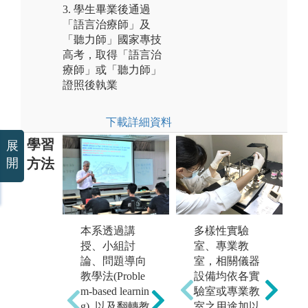
3. 學生畢業後通過
「語言治療師」及
「聽力師」國家專技
高考，取得「語言治
療師」或「聽力師」
證照後執業
下載詳細資料
學習
展
開
方法
本系有16間國
學
本系透過講
多樣性實驗
際標準聽力實
三
授、小組討
室、專業教
驗室, 語言實驗
聽
論、問題導向
室，相關儀器
室及專業教室,
爲
教學法(Proble
設備均依各實
配備最新儀器
外
m-based learnin
驗室或專業教
設備及隔音室,
「
g), 以及翻轉教
室之用途加以