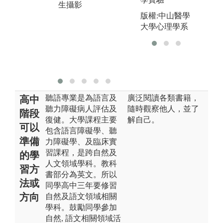
圖
生攝影
在
版權:中山醫學
習
大學心理學系
習
版
師
聽語專業是為語言及
廣泛閱讀各類書籍，
高中
聽力障礙病人評估及
隨時觀察他人，並了
階段
復健。大學課程主要
解自己。
可以
包含語言障礙學、聽
準備
力障礙學、及臨床實
習課程，是跨自然及
的學
人文領域學科。教科
習方
書部分為英文。所以
法或
同學高中三年要修習
方向
自然及語文領域相關
學科。鼓勵同學參加
自然, 語文相關領域活