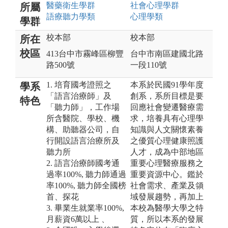
醫藥衛生
學群
社會心理
學群
所屬
語療聽力
學類
心理
學類
學群
校本部
校本部
所在
校區
413台中市霧峰區柳豐
台中市南區建國北路
路500號
一段110號
1. 培育國考證照之
本系於民國91學年度
學系
「語言治療師」及
創系，系所目標是要
特色
「聽力師」，工作場
回應社會變遷醫療需
所含醫院、學校、機
求，培養具有心理學
構、助聽器公司，自
知識與人文關懷素養
行開設語言治療所及
之優質心理健康照護
聽力所
人才，成為中部地區
2. 語言治療師國考通
重要心理醫療服務之
過率100%, 聽力師通過
重要資源中心。鑑於
率100%, 聽力師全國榜
社會需求、產業及領
首、探花
域發展趨勢，再加上
3. 畢業生就業率100%,
本校為醫學大學之特
月薪資6萬以上 、
質，所以本系的發展