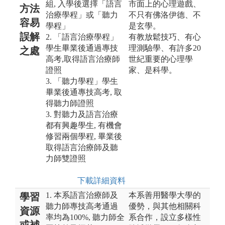
組, 入學後選擇「語言
市面上的心理遊戲、
方法
治療學程」或「聽力
不只有佛洛伊德、不
容易
學程」
是玄學。
誤解
2. 「語言治療學程」
有教放鬆技巧、有心
學生畢業後通過專技
理測驗學、有許多20
之處
高考,取得語言治療師
世紀重要的心理學
證照
家、是科學。
3. 「聽力學程」學生
畢業後通專技高考, 取
得聽力師證照
3. 對聽力及語言治療
都有興趣學生, 有機會
修習兩個學程, 畢業後
取得語言治療師及聽
力師雙證照
下載詳細資料
1. 本系語言治療師及
本系善用醫學大學的
學習
聽力師專技高考通過
優勢，與其他相關科
資源
率均為100%, 聽力師全
系合作，設立多樣性
或補