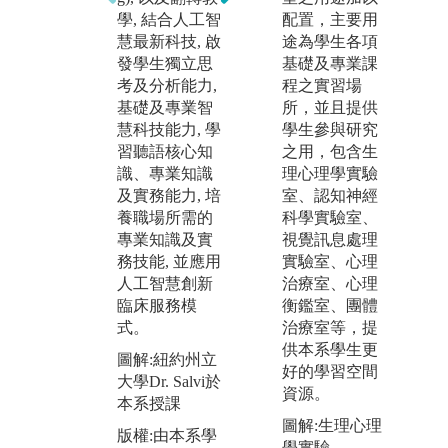
提供學生神經
備
學, 結合人工智
配置，主要用
語言障礙, 嗓音
行
慧最新科技, 啟
途為學生各項
異常課程, 吞嚥
培
發學生獨立思
基礎及專業課
異常課程, 臨床
的
考及分析能力,
程之實習場
聽力學課程, 電
力
基礎及專業智
所，並且提供
生理聽力學課
職
慧科技能力, 學
學生參與研究
程等實務學習.
此
習聽語核心知
之用，包含生
此外, 本系更設
動
識、專業知識
理心理學實驗
有全國唯一校
證
及實務能力, 培
室、認知神經
內「聽語實習
言
養職場所需的
科學實驗室、
中心」, 配置語
力
專業知識及實
視覺訊息處理
言治療室及觀
督
務技能, 並應用
實驗室、心理
察室, 提供學生
語
人工智慧創新
治療室、心理
校內實習, 與國
心
臨床服務模
衡鑑室、團體
際接軌.
障
式。
治療室等，提
礙
圖解:學生體驗
供本系學生更
言
圖解:紐約州立
聽力專業儀器
好的學習空間
力
大學Dr. Salvi於
操作
資源。
培
本系授課
版權:學生自行
能
圖解:生理心理
版權:由本系學
拍攝
學實驗