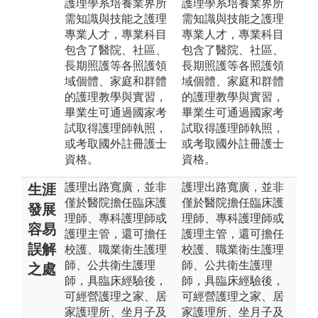
護理學系培養業界所
護理學系培養業界所
需知識與技能之護理
需知識與技能之護理
專業人才，專業科目
專業人才，專業科目
包含了醫院、社區、
包含了醫院、社區、
長期照護等各照護領
長期照護等各照護領
域個體、家庭和群體
域個體、家庭和群體
的護理教學與實習，
的護理教學與實習，
畢業生可通過國家考
畢業生可通過國家考
試取得護理師執照，
試取得護理師執照，
或考取國外註冊護士
或考取國外註冊護士
資格。
資格。
護理出路寬廣，並非
護理出路寬廣，並非
生涯
僅於醫院擔任臨床護
僅於醫院擔任臨床護
發展
理師、專科護理師或
理師、專科護理師或
容易
護理主管，還可擔任
護理主管，還可擔任
誤解
校護、職業衛生護理
校護、職業衛生護理
師、公共衛生護理
師、公共衛生護理
之處
師，具臨床經驗後，
師，具臨床經驗後，
可經營護理之家、居
可經營護理之家、居
家護理所、坐月子及
家護理所、坐月子及