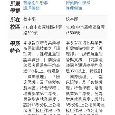
醫藥衛生
學群
醫藥衛生
學群
所屬
護理
學類
護理
學類
學群
校本部
校本部
所在
校區
413台中市霧峰區柳豐
413台中市霧峰區柳豐
路500號
路500號
本系旨在培育具業界
本系旨在培育具業界
學系
所需知識技能之「護
所需知識技能之「護
特色
理師」，課程兼重理
理師」，課程兼重理
論與實務，目前護理
論與實務，目前護理
師國考通過率平均高
師國考通過率平均高
達95%以上。特規劃
達95%以上。特規劃
「國際護理」、「臨
「國際護理」、「臨
床照護」及「銀髮智
床照護」及「智慧護
慧照護」特色學程，
理」特色學程，培養
培養就業第二專長。
就業第二專長。另為
另為增進就業廣度，
增進就業廣度，設計1
設計18學分以上公衛
8學分以上公衛師考照
師考照模組課程，依
模組課程，依公衛師