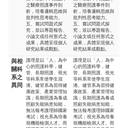
之醫療照護事件剖
之醫療照護事件剖
析，培養邏輯思維與
析，培養邏輯思維與
批判性思考能力。
批判性思考能力。
五、嘗試問題式探
五、嘗試問題式探
究，並以專題報告、
究，並以專題報告、
小論文或任何形式之
小論文或任何形式之
成果，具體呈現個人
成果，具體呈現個人
研究結果或觀點。
研究結果或觀點。
護理是以「人」為中
護理是以「人」為中
與相
心的照護科學，健
心的照護科學，健
關科
管、長期照護、視光
管、長期照護、視光
系之
等科系常使學生混
等科系常使學生混
異同
淆。健管系為習得健
淆。健管系為習得健
康政策、產業管理知
康政策、產業管理知
識；長期照護為養成
識；長期照護為養成
照顧失能病患知能，
照顧失能病患知能，
無法報考護理師國家
無法報考護理師國家
考試；視光系為培養
考試；視光系為培養
視機能檢測人才。而
視機能檢測人才。而