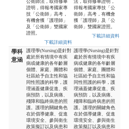
公衛師法，取得修畢
法，取得修畢證明，
證明，得報考國家專
得報考國家專技「公
技「公衛師」高考，
衛師」高考，有機會
有機會獲「護理師」
獲「護理師」及「公
及「公衛師」雙國家
衛師」雙國家證照。
證照。
下載詳細資料
下載詳細資料
護理學(Nursing)是針對
護理學(Nursing)是針對
學科
處於所有情境中有疾
處於所有情境中有疾
意涵
病或健康的各年齡層
病或健康的各年齡層
個體、家庭、團體和
個體、家庭、團體和
社區給予自主性和協
社區給予自主性和協
同性照護的科學，護
同性照護的科學，護
理涵蓋健康促進、疾
理涵蓋健康促進、疾
病預防，以及病痛、
病預防，以及病痛、
殘障和臨終病患的照
殘障和臨終病患的照
護。護理的關鍵角色
護。護理的關鍵角色
在於倡導健康、促進
在於倡導健康、促進
環境安全、參與衛生
環境安全、參與衛生
政策擬訂以及病患和
政策擬訂以及病患和