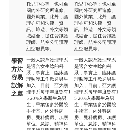
托兒中心等；也可至
托兒中心等；也可至
國內外研究所進修、
國內外研究所進修、
國外就業。此外，護
國外就業。此外，護
理亦可和法律、資
理亦可和法律、資
訊、旅遊、外文等領
訊、旅遊、外文等領
域結合，擔任資訊護
域結合，擔任資訊護
理師、航空公司護理
理師、航空公司護理
組空服員等。
組空服員等。
一般人認為護理學系
一般人認為護理學系
學習
是適合女生唸的科
是適合女生唸的科
方法
系，事實上，臨床護
系，事實上，臨床護
容易
理照護工作歡迎男生
理照護工作歡迎男生
誤解
加入，目前，亞大護
加入，目前，亞大護
理學系每學年度皆有1
理學系每學年度皆有1
之處
5-20%入學新生為男
5-20%入學新生為男
生，畢業後多於醫院
生，畢業後多於醫院
手術室、內外科病
手術室、內外科病
房、兒科病房、加護
房、兒科病房、加護
單位、急診、精神科
單位、急診、精神科