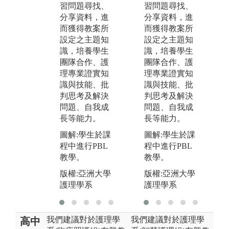
版權:亞洲大學
習問題尋找、
習問題尋找、
產
護理學系
分享資料，進
分享資料，進
技
而獲得教案所
而獲得教案所
考
設定之主題知
設定之主題知
圖
識，培養學生
識，培養學生
運
團隊合作、護
團隊合作、護
擬
理專業證實知
理專業證實知
版
識與技能、批
識與技能、批
護
判思考及解決
判思考及解決
問題、自我成
問題、自我成
長等能力。
長等能力。
圖解:學生於課
圖解:學生於課
程中進行PBL
程中進行PBL
教學。
教學。
版權:亞洲大學
版權:亞洲大學
護理學系
護理學系
我們建議對於護理學
我們建議對於護理學
高中