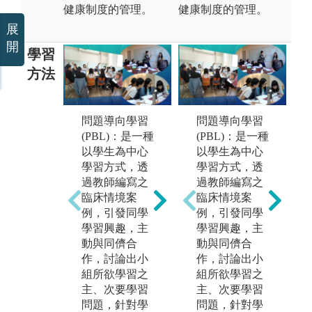
健康制度的管理。
健康制度的管理。
展
開
學習
方法
問題導向學習
體驗教學：
問題導向學習
智
(PBL)：是一種
經由活動的安
(PBL)：是一種
教
以學生為中心
排及設計，使
以學生為中心
運
學習方式，透
學習者身歷其
學習方式，透
人N
過教師編寫之
境，在學習之
過教師編寫之
e
臨床情境案
情境中實踐、
臨床情境案
理
例，引發同學
體驗及反思，
例，引發同學
程、
學習興趣，主
以建構學習者
學習興趣，主
「
動與同儕合
新經驗。
動與同儕合
及
作，討論出小
作，討論出小
營
圖解:學生課程
組所欲學習之
組所欲學習之
情
中進行體驗學
主、次要學習
主、次要學習
床
習。
問題，針對學
問題，針對學
學