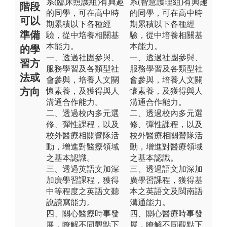
系(臨床照護組)有興趣
系(智慧護理組)有興趣
階段
的同學，可在高中時
的同學，可在高中時
可以
期累積以下各種經
期累積以下各種經
準備
驗，從中培養相關基
驗，從中培養相關基
本能力。
本能力。
的學
一、透過社團參與、
一、透過社團參與、
習方
服務學習及各類型社
服務學習及各類型社
法或
會參與，培養人文關
會參與，培養人文關
方向
懷素養，及獲得與人
懷素養，及獲得與人
溝通合作能力。
溝通合作能力。
二、透過校內多元選
二、透過校內多元選
修、彈性課程，以及
修、彈性課程，以及
校外醫療相關營隊活
校外醫療相關營隊活
動，增進對醫療領域
動，增進對醫療領域
之基本認識。
之基本認識。
三、透過英語文加深
三、透過語文加深加
加廣學習課程，獲得
廣學習課程，獲得基
中等程度之英語文聽
本之英語文及閩南語
說讀寫能力。
溝通能力。
四、關心醫療時事發
四、關心醫療時事發
展，瞭解不同觀點下
展，瞭解不同觀點下