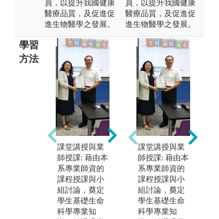
員，以提升我國健康
員，以提升我國健康
醫療品質，及促進促
醫療品質，及促進促
進生物醫學之發展。
進生物醫學之發展。
學習
方法
PBL創新教學
與就業學程: 藉
實
由PBL (Proble
務
m-based learnin
驗
g; Project-based
學
learning) 教學
課堂講授與業
課堂講授與業
階
法引領學生以
師授課: 藉由本
師授課: 藉由本
學
問題導向引發
系專業師資的
系專業師資的
分
學習動機，以
課程授課與小
課程授課與小
術
提升學習成
組討論，奠定
組討論，奠定
透
效；再透過
學生基礎生命
學生基礎生命
習
「就業學程」
科學專業知
科學專業知
發