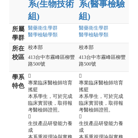
系(生物技術
系(醫事檢驗
組)
組)
醫藥衛生
學群
醫藥衛生
學群
所屬
醫學檢驗
學類
醫學檢驗
學類
學群
校本部
校本部
所在
校區
413台中市霧峰區柳豐
413台中市霧峰區柳豐
路500號
路500號


學系
專業臨床醫檢師培育
專業臨床醫檢師培育
特色
搖籃
搖籃
本系學生，可於完成
本系學生，可於完成
臨床實習後，取得報
臨床實習後，取得報
考醫檢師證照。
考醫檢師證照。


生技產品研發能力養
生技產品研發能力養
成
成
本系重視理論與實務
本系重視理論與實務