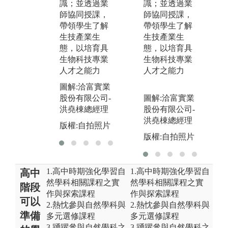
讓學生以生技
識；並透過業
識；並透過業
題
產業所需人才
師協同授課，
師協同授課，
論
及現況，了解
帶領學生了解
帶領學生了解
合
所需技能，以
生技產業生
生技產業生
圖
提升學生學習
態，以培育具
態，以培育具
學
力與就業力。
生物科技專業
生物科技專業
人才之能力
人才之能力
版
圖解:A-PBL創
新課程競賽
圖解:洽富實業
股份有限公司-
圖解:洽富實業
版權:自拍照片
洪堯棟總經理
股份有限公司-
洪堯棟總經理
版權:自拍照片
版權:自拍照片
1.高中時期強化學習自
1.高中時期強化學習自
高中
然學科相關課程之實
然學科相關課程之實
階段
作與探索課程
作與探索課程
可以
2.熱忱參與自然學科與
2.熱忱參與自然學科與
準備
多元選修課程
多元選修課程
3.踴躍參與自然學科之
3.踴躍參與自然學科之