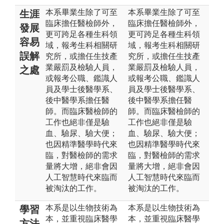
本系畢業生除了可至
本系畢業生除了可至
生涯
臨床擔任醫檢師外，
臨床擔任醫檢師外，
發展
更可跨足各種生科領
更可跨足各種生科領
容易
域，報考生科相關研
域，報考生科相關研
誤解
究所，或擔任生技產
究所，或擔任生技產
業嚴罰及檢驗人員，
業嚴罰及檢驗人員，
之處
或報考公職、鑑識人
或報考公職、鑑識人
員及學士後醫學系、
員及學士後醫學系、
後中醫學系擔任醫
後中醫學系擔任醫
師。而臨床醫檢師的
師。而臨床醫檢師的
工作也絕非僅是驗
工作也絕非僅是驗
血、驗尿、驗大便；
血、驗尿、驗大便；
也因精準醫學時代來
也因精準醫學時代來
臨，對醫檢師的需求
臨，對醫檢師的需求
量將大增，絕非會因
量將大增，絕非會因
人工智慧時代來臨而
人工智慧時代來臨而
被淘汰的工作。
被淘汰的工作。
本系是以生物技術為
本系是以生物技術為
學習
本，並重視臨床醫學
本，並重視臨床醫學
方法