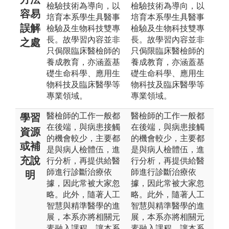
檢驗技術為導向，以
檢驗技術為導向，以
容易
培育本系學生具醫事
培育本系學生具醫事
誤解
檢驗及生物科技雙專
檢驗及生物科技雙專
長。故學習內容並非
長。故學習內容並非
之處
只侷限臨床醫檢師的
只侷限臨床醫檢師的
養成教育，亦涵蓋基
養成教育，亦涵蓋基
礎生命科學、應用生
礎生命科學、應用生
物科技及臨床醫學等
物科技及臨床醫學等
專業領域。
專業領域。
醫檢師的工作一般都
醫檢師的工作一般都
學習
在後端，與病患接觸
在後端，與病患接觸
資源
的機會較少，主要都
的機會較少，主要都
或補
是與病人檢體伍，進
是與病人檢體伍，進
充說
行分析，再提供給醫
行分析，再提供給醫
師進行診斷治療依
師進行診斷治療依
明
據，因此常被大家忽
據，因此常被大家忽
略。此外，隨著人工
略。此外，隨著人工
智慧與精準醫學的進
智慧與精準醫學的進
展，本系亦將相關元
展，本系亦將相關元
素融入課程，讓本系
素融入課程，讓本系