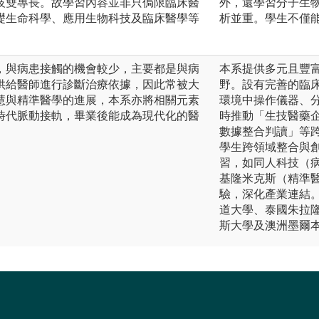
技雙專長。故學習內容並非只侷限臨床醫
外，還學習分子生
礎生命科學、應用生物科技及臨床醫學等
析並重。學生不僅
，與病患接觸的機會較少，主要都是與病
本系提供多元且豐
供給醫師進行診斷治療依據，因此常被大
野。設有完善的臨
慧與精準醫學的進展，本系亦將相關元素
環境中操作儀器、
時代脈動接軌，畢業後能成為現代化的醫
時推動「生技醫藥
數據整合判讀」等
學生跨領域整合與
習，如同人科技（
基隆米克斯（精準
驗，深化產業連結
道大學、泰國朱拉
斯大學及澳洲墨爾