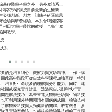
: 藉由實驗操作，培養學生基
除基礎醫學科學之外，另外邀請系上
專題研究與校外實
實作實驗
學、微生物、分子生物等技術
外專家學者講授目前最新的生醫新
室，培養學生具養
程、專題
物學習，培育學生發現與解決
生發揮創新、創意，訓練科研邏輯思
並透過校外實習，
研習或國
與實務結合。
床檢驗與研發經驗。本系合聘國際客
與體驗，以訓練學
研究，鼓
早稻田大學伊藤悅朗教授，也每年邀
力。
驗
圖解:實作
協同教學。
圖解:專題論文口
版權:高醫
講授
版權:自拍照片
醫技系
重要的是培養細心、觀察力與實驗精神。工作上講
，因此高中階段可從自然科學課程加強基礎，特別
念，培養對生命現象的理解與分析能力。同時，建
性社團或探究實作計畫，透過親自規劃與執行實
與問題解決技巧，為未來進入醫學檢驗與生物科技
。也可利用課外時間閱讀有關疾病成因、檢驗技術
，了解醫療科技與人類健康的關聯。若有機會，參
營隊及實驗室參訪，也能提前體驗醫技師的工作環