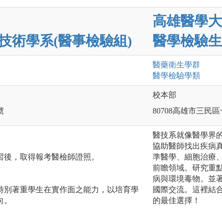
高雄醫學大
技術學系(醫事檢驗組)
醫學檢驗生
醫藥衛生
學群
醫學檢驗
學類
校本部
號
80708高雄市三民區
醫技系就像醫學界
協助醫師找出疾病
習後，取得報考醫檢師證照。
準醫學、細胞治療
前瞻領域。研究重
病與環境毒物。並
特別著重學生在實作面之能力，以培育學
國際交流。這裡結
向。
的最佳選擇！