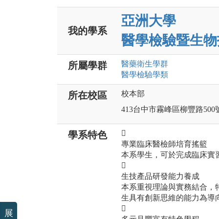
亞洲大學
我的學系
醫學檢驗暨生物
醫藥衛生
學群
所屬學群
醫學檢驗
學類
校本部
所在校區
413台中市霧峰區柳豐路500

學系特色
專業臨床醫檢師培育搖籃
本系學生，可於完成臨床實

生技產品研發能力養成
本系重視理論與實務結合，
生具有創新思維的能力為導

展