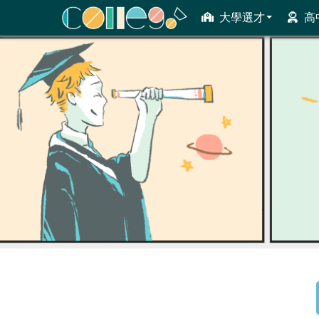
大學選才
高
ColleGo! 大學選才與高中育才輔助系統