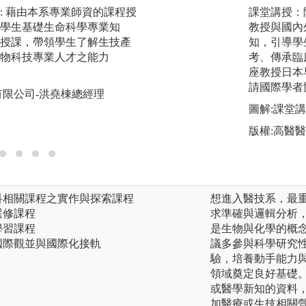
: 藉由本系專業師資的課程授
實驗操作與實務學習
課堂講授：
學生基礎生命科學專業知
礎與進階生物、化
教授與國內
授課，帶領學生了解生技產
之技能；並透過實
知，引導學
物科技專業人才之能力
問題能力，將理論
考、傳承臨
座教授日本
圖解:普通生物學實
請國際學者
有限公司-洪堯棟總經理
版權:自拍照片
圖解:課堂
版權:高醫
科相關課程之實作與探索課程
想進入醫技系，最
選修課程
求準確與邏輯分析
學習課程
是生物與化學的概
國際觀並與國際化接軌
議多參與科學研究
驗，培養動手能力
領域奠定良好基礎
或醫學新知的資料
加醫療或生技相關