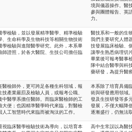
境與儀器操作。醫
參與團體報告、英
力。
醫學檢驗，並以發展精準醫學、精準檢驗
醫技系和一般的生
學、生命科學及生物科技等相關生物技術
我們主要研究人體
醫學檢驗與進階醫學研究。此外，本系畢
技發展臨床檢驗、
驗師證照，於各大醫院、生技公司擔任臨
讓學生熟悉病理切
畢業後可報考醫事
隊中結合醫學與科
藥研發，為提升醫
任醫檢師外，更可跨足各種生科領域，報
本系除了培育具備
生技產業嚴罰及檢驗人員，或報考公職、
術與研發應用領域
後中醫學系擔任醫師。而臨床醫檢師的工
發及生技研發等多
驗大便；也因精準醫學時代來臨，對醫檢
發展，不僅大幅降低
因人工智慧時代來臨而被淘汰的工作。
逐漸盛行，仍無法
重視臨床醫學檢驗技術為導向，以培育本
高中生常誤以為醫