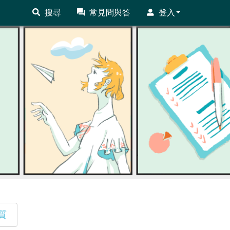
搜尋
常見問與答
登入
質