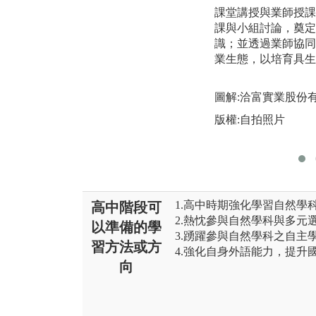
課堂講授與業師授課
課與小組討論，奠定
識；並透過業師協同
業生態，以培育具生
圖解:洽富實業股份
版權:自拍照片
1.高中時期強化學習自然學
高中階段可
2.熱忱參與自然學科與多元
以準備的學
3.踴躍參與自然學科之自主
習方法或方
4.強化自身外語能力，提升
向