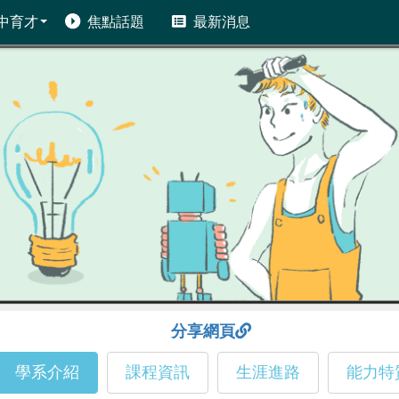
中育才
焦點話題
最新消息
分享網頁
學系介紹
課程資訊
生涯進路
能力特