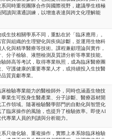
技系同時重視團隊合作與國際視野，建議學生積極
語閱讀與溝通訓練，以增進表達與跨文化理解能
物或生技相關學系不同，重點在於「臨床應用」。
器官與組織的生理變化與疾病診斷，並運用生物科
個人化與精準醫療等技術。課程兼顧理論與實作，
片、分子檢驗、液態檢測及質譜分析等專業技能。
檢驗師高等考試，取得專業執照，成為臨床醫療團
技、守護健康的重要專業人才，或持續投入生技醫
療品質貢獻專業。
臨床檢驗專業能力的醫檢師外，同時也涵蓋生物技
。畢業生可投身生醫產業、分子診斷、醫療器材開
元工作領域。隨著檢驗醫學部門的自動化與智慧化
了臨床操作的風險，也提升了檢驗效率。即使AI
取代專業人員的判讀與分析能力。
技系只做化驗、重複操作，實際上本系除臨床檢驗