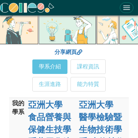
ColleGo! 大學選才與高中育才輔助系統
分享網頁
學系介紹
課程資訊
生涯進路
能力特質
我的
亞洲大學
亞洲大學
學系
食品營養與
醫學檢驗暨
保健生技學
生物技術學