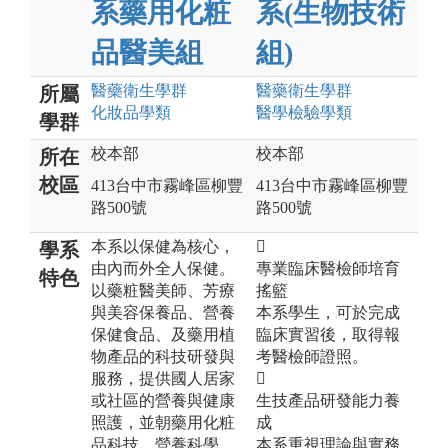
系藥用化粧
系(生物技術
品醫美組
組)
醫藥衛生
學群
醫藥衛生
學群
所屬
化妝品
學類
醫學檢驗
學類
學群
校本部
校本部
所在
校區
413台中市霧峰區柳豐
413台中市霧峰區柳豐
路500號
路500號
本系以保健為核心，

學系
由內而外全人保健。
專業臨床醫檢師培育
特色
以藥粧醫美師、芳療
搖籃
與美容保養品、營養
本系學生，可於完成
保健食品、及藥用植
臨床實習後，取得報
物產品的科技研發與
考醫檢師證照。
服務，提供國人居家

或社區的營養與健康
生技產品研發能力養
照護，並朝藥用化粧
成
品科技、營養科學、
本系重視理論與實務