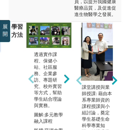
員，以提升我國健康
醫療品質，及促進促
進生物醫學之發展。
學習
展
開
方法
透過實作課
教導學生學習
重
程、保健小
化粧品學、芳
健
站、社區服
香學、中醫美
由
關
務、企業參
容學、美容護
m
忱
訪、專題研
膚彩粧與技
g
色
究、校外實習
術、機能性化
l
課堂講授與業
等方式，幫助
粧品、醫學美
圖
師授課: 藉由本
學生結合理論
容、化粧品調
與
系專業師資的
與實務。
製、化粧品分
系
課程授課與小
析檢驗等知
組討論，奠定
圖解:多元教學
版
識，幫助學生
學生基礎生命
融入課程
食
結合理論與實
科學專業知
健