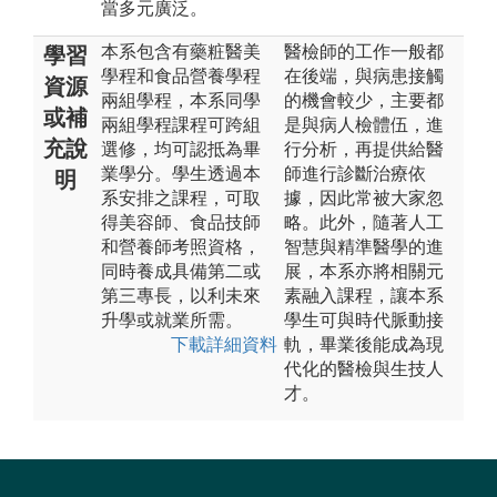
當多元廣泛。
本系包含有藥粧醫美
醫檢師的工作一般都
學習
學程和食品營養學程
在後端，與病患接觸
資源
兩組學程，本系同學
的機會較少，主要都
或補
兩組學程課程可跨組
是與病人檢體伍，進
充說
選修，均可認抵為畢
行分析，再提供給醫
業學分。學生透過本
師進行診斷治療依
明
系安排之課程，可取
據，因此常被大家忽
得美容師、食品技師
略。此外，隨著人工
和營養師考照資格，
智慧與精準醫學的進
同時養成具備第二或
展，本系亦將相關元
第三專長，以利未來
素融入課程，讓本系
升學或就業所需。
學生可與時代脈動接
下載詳細資料
軌，畢業後能成為現
代化的醫檢與生技人
才。