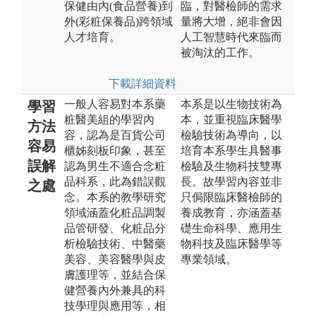
保健由內(食品營養)到
臨，對醫檢師的需求
外(彩粧保養品)跨領域
量將大增，絕非會因
人才培育。
人工智慧時代來臨而
被淘汰的工作。
下載詳細資料
一般人容易對本系藥
本系是以生物技術為
學習
粧醫美組的學習內
本，並重視臨床醫學
方法
容，認為是百貨公司
檢驗技術為導向，以
容易
櫃姊刻板印象，甚至
培育本系學生具醫事
誤解
認為男生不適合念粧
檢驗及生物科技雙專
品科系，此為錯誤觀
長。故學習內容並非
之處
念。本系的教學研究
只侷限臨床醫檢師的
領域涵蓋化粧品調製
養成教育，亦涵蓋基
品管研發、化粧品分
礎生命科學、應用生
析檢驗技術、中醫藥
物科技及臨床醫學等
美容、美容醫學與皮
專業領域。
膚護理等，並結合保
健營養內外兼具的科
技學理與應用等，相