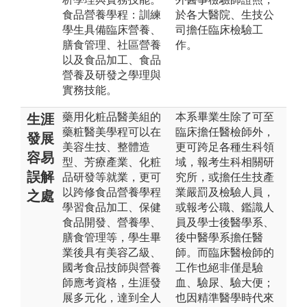
食品營養學程：訓練
於各大醫院、生技公
學生具備臨床營養、
司擔任臨床檢驗工
膳食管理、社區營養
作。
以及食品加工、食品
營養及研發之學理與
實務技能。
藥用化粧品醫美組的
本系畢業生除了可至
生涯
藥粧醫美學程可以在
臨床擔任醫檢師外，
發展
美容生技、整體造
更可跨足各種生科領
容易
型、芳療產業、化粧
域，報考生科相關研
誤解
品研發等就業，更可
究所，或擔任生技產
以跨修食品營養學程
業嚴罰及檢驗人員，
之處
學習食品加工、保健
或報考公職、鑑識人
食品開發、營養學、
員及學士後醫學系、
膳食管理等，學生畢
後中醫學系擔任醫
業後具有美容乙級、
師。而臨床醫檢師的
國考食品技師與營養
工作也絕非僅是驗
師應考資格，生涯發
血、驗尿、驗大便；
展多元化，達到全人
也因精準醫學時代來