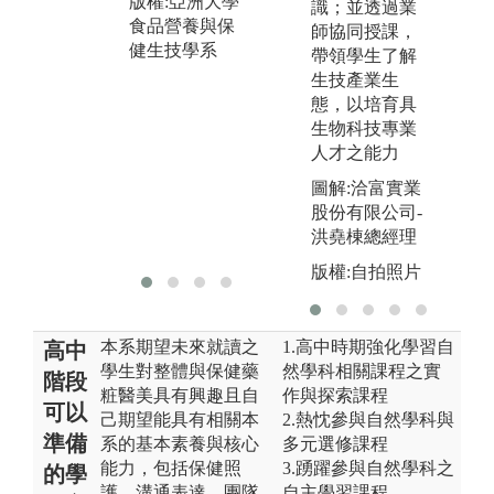
版權:亞洲大學
務，養成保健
識；並透過業
食品營養與保
與化粧品產業
師協同授課，
健生技學系
的核心能力。
帶領學生了解
生技產業生
圖解:化粧品調
態，以培育具
製實驗口紅、
生物科技專業
透明香皂及眼
人才之能力
影製作
圖
圖解:洽富實業
版權:亞洲大學
股份有限公司-
食品營養與保
洪堯棟總經理
健生技學系
版權:自拍照片
本系期望未來就讀之
1.高中時期強化學習自
高中
學生對整體與保健藥
然學科相關課程之實
階段
粧醫美具有興趣且自
作與探索課程
可以
己期望能具有相關本
2.熱忱參與自然學科與
準備
系的基本素養與核心
多元選修課程
能力，包括保健照
3.踴躍參與自然學科之
的學
護，溝通表達，團隊
自主學習課程