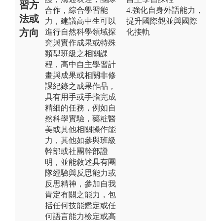
習方
合作，綜合學習能
4.強化自身外語能力，
法或
力，建議高中生可以
提升國際觀並與國際
方向
進行自然科學領域探
化接軌
究與實作成果或特殊
類型班級之相關課
程，高中自主學習計
畫與成果或相關非修
課紀錄之成果作品，
具有用手或手指完成
精細的任務，例如自
然科學實驗，藥粧醫
美或其他相關操作能
力，其他如參與班級
幹部或社團幹部證
明，並能敘述具有團
隊經驗與反思能力或
反思精神，參加自我
肯定有關之能力，包
括任何技能鑑定或任
何語言能力檢定或高