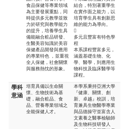
食品保健等專業領域
結合，特別著重學生
為主要發展重點，同
在實作面之能力，以
時提供多元教學並致
培育學生具有創新思
力於研究與教學能力
維的能力為導向。
的提升，培養學生具

備能融合粧品研發、
多元且豐富有特色學
生醫美容知識於美容
程
保健產品開發與應用
本系課程豐富多元，
的專業特色 ，並重視
涵蓋基礎生物、化
全人保健，社會關懷
學、醫學，到應用生
與服務熱忱的形象。
物科技及臨床醫學等
課程。
培育具備以生命關
本學系秉持亞洲大學
學科
懷、生物技術為基
『健康、關懷、創
意涵
礎，融合粧品、食
新、卓越』校訓，培
品、營養專業領域之
育兼具生物醫學專業
全能保健人才。
與品德操守並富含人
文素養之醫事檢驗師
及生物科技研發人