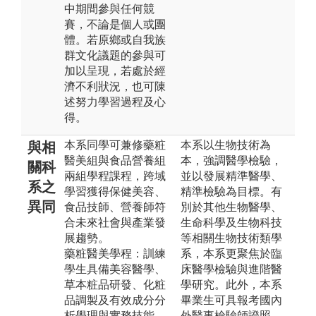
中期間參與任何競
賽，不論是個人或團
體。若原鄉或自我族
群文化議題的參與可
加以呈現，若處於經
濟不利狀況，也可陳
述努力學習過程及心
得。
本系同學可兼修藥粧
本系以生物技術為
與相
醫美組與食品營養組
本，強調醫學檢驗，
關科
兩組學程課程，跨域
並以發展精準醫學、
系之
學習獲得保健美容、
精準檢驗為目標。有
異同
食品技師、營養師符
別於其他生物醫學、
合未來社會與產業發
生命科學及生物科技
展趨勢。
等相關生物技術類學
藥粧醫美學程：訓練
系，本系更聚焦於臨
學生具備美容醫學、
床醫學檢驗與進階醫
草本粧品研發、化粧
學研究。此外，本系
品調製及有效成分分
畢業生可具報考國內
析學理與實務技能。
外醫事檢驗師證照，