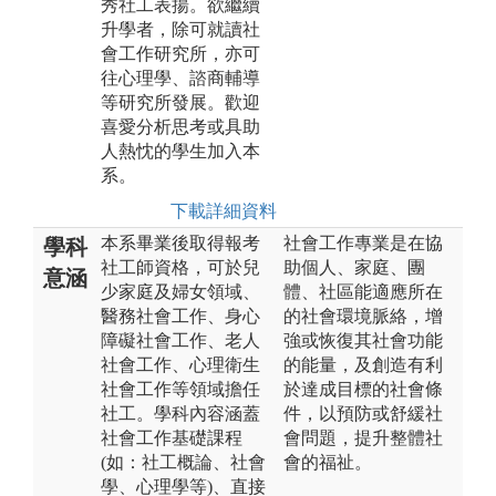
秀社工表揚。欲繼續
升學者，除可就讀社
會工作研究所，亦可
往心理學、諮商輔導
等研究所發展。歡迎
喜愛分析思考或具助
人熱忱的學生加入本
系。
下載詳細資料
本系畢業後取得報考
社會工作專業是在協
學科
社工師資格，可於兒
助個人、家庭、團
意涵
少家庭及婦女領域、
體、社區能適應所在
醫務社會工作、身心
的社會環境脈絡，增
障礙社會工作、老人
強或恢復其社會功能
社會工作、心理衛生
的能量，及創造有利
社會工作等領域擔任
於達成目標的社會條
社工。學科內容涵蓋
件，以預防或舒緩社
社會工作基礎課程
會問題，提升整體社
(如：社工概論、社會
會的福祉。
學、心理學等)、直接