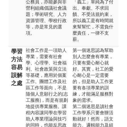
公務員，亦能參與非
「義工」單純為了付
營利組織倡議社會議
出、奉獻、不求回
題；學術研究、人力
饋、不受法規約束，
資源管理、學校行政
所以義工是有時間就
等，亦是常見的選
來幫幫忙，不需負什
項。
麼責任，一律不支
薪。
社會工作是一項助人
第一個迷思認為幫助
學習
專業，需要有社會
別人怎麼會有專業，
方法
學、心理學、社會福
只要有愛心耐心就
容易
利、社會政策與立法
好。其實，社工的愛
誤解
等基礎，應用於個案
心耐心是一定需要
工作、團體工作及社
的，但是助人工作更
之處
區工作等面向，不是
要有各項專業的訓
隨個人意願行之的[志
練，才能滿足服務對
工服務]，而是有規劃
象的需求。
地提供專業服務。課
第二個迷思是讀社會
程內容讓同學在學習
工作學系只要會辦活
助人專業理論與技巧
動就好！然而，語文
的同時，也能反思政
能力、邏輯能力及組