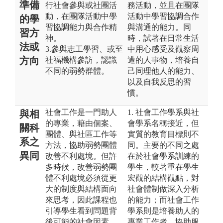
準備
行社會參與或社團活
務活動，並且在團隊
動，在團隊活動中學
活動中學習協調合作
的學
習協調能力與合作精
與溝通的能力。同
習方
神。
時，試著在日常生活
法或
3.參與志工學習、或至
中用心感受及觀察周
方向
社福機構參訪，認識
遭的人事物，培養自
不同的弱勢群體。
己同理他人的能力、
以及自我反思的習
慣。
社會工作是一門助人
1. 社會工作學系與社
與相
的專業，藉由個案、
會學系名稱接近，但
關科
團體、與社區工作等
實質的教育目標則不
系之
方法，協助弱勢團體
同。主要的不同之處
異同
改善不利處境。但許
在於社會學系訓練的
多時候，改善弱勢團
學生，較著重在學生
體不利處境必須從更
宏觀的結構觀點，對
大的制度與結構面向
社會體制做深入分析
來思考，因此課程也
的能力；而社會工作
引導學生看到問題背
學系則是培養助人的
後可能的社會因素，
專業工作者，協助服