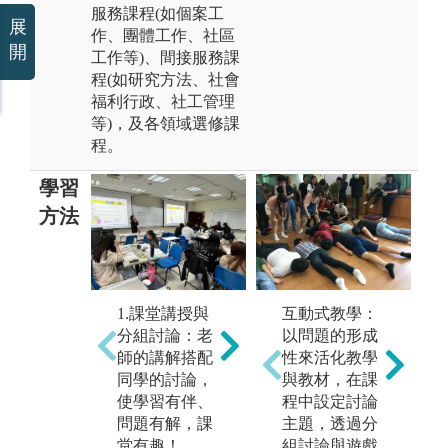
服務課程(如個案工
展
作、團體工作、社區
開
工作等)、間接服務課
程(如研究方法、社會
福利行政、社工管理
等)，及各領域選修課
程。
學習
方法
2.上機實作：
互動式教學：
1.課堂講授與
結合生成式AI
以問題的形成
分組討論：老
於課堂學習、
性來活化教學
師的講解搭配
運用統計軟體
與教材，在課
同學的討論，
分析調查調查
3
程中設定討論
使學習有伴、
結果等
習
主題，透過分
問題有解，課
圖解:上機實作
福
組討論與遊戲
堂有趣！