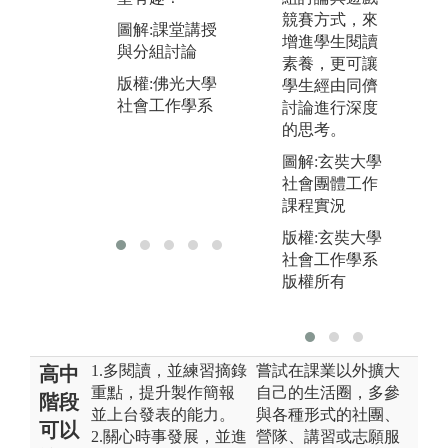
區
競賽方式，來
版權:佛光大學
圖解:課堂講授
習
增進學生閱讀
社會工作學系
與分組討論
經
素養，更可讓
版權:佛光大學
學生經由同儕
圖
社會工作學系
討論進行深度
人
的思考。
構
動
圖解:玄奘大學
社會團體工作
版
課程實況
社
版權:玄奘大學
社會工作學系
版權所有
1.多閱讀，並練習摘錄
嘗試在課業以外擴大
高中
重點，提升製作簡報
自己的生活圈，多參
階段
並上台發表的能力。
與各種形式的社團、
可以
2.關心時事發展，並進
營隊、講習或志願服