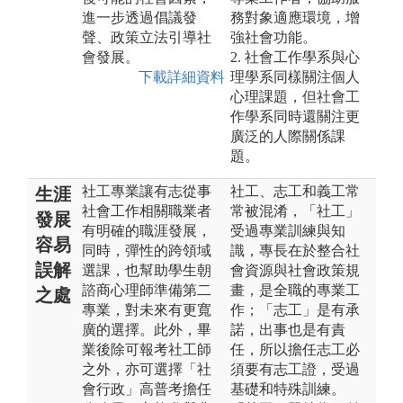
進一步透過倡議發
務對象適應環境，增
聲、政策立法引導社
強社會功能。
會發展。
2. 社會工作學系與心
下載詳細資料
理學系同樣關注個人
心理課題，但社會工
作學系同時還關注更
廣泛的人際關係課
題。
社工專業讓有志從事
社工、志工和義工常
生涯
社會工作相關職業者
常被混淆，「社工」
發展
有明確的職涯發展，
受過專業訓練與知
容易
同時，彈性的跨領域
識，專長在於整合社
誤解
選課，也幫助學生朝
會資源與社會政策規
諮商心理師準備第二
畫，是全職的專業工
之處
專業，對未來有更寬
作；「志工」是有承
廣的選擇。此外，畢
諾，出事也是有責
業後除可報考社工師
任，所以擔任志工必
之外，亦可選擇「社
須要有志工證，受過
會行政」高普考擔任
基礎和特殊訓練。