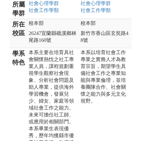
社會心理
學群
社會心理
學群
所屬
社會工作
學類
社會工作
學類
學群
校本部
校本部
所在
校區
26247宜蘭縣礁溪鄉林
新竹市香山區玄奘路4
尾路160號
8號
本系主要在培育具社
本系以培育社會工作
學系
會關懷熱忱之社工專
專業之實務人才為教
特色
業人員，課程規劃重
育宗旨，期望學生具
視學生觀察社會現
備社會工作之專業知
象、分析社會問題及
能與專業倫理，並培
助人專業，提供海外
養團隊合作、社會關
學習機會，發展兒
懷之能力與多元文化
少、婦女、家庭等領
視野。
域社會工作之能力。
未來可擔任社工師、
或應用於相關部門。
本系畢業生表現優
秀，歷年均獲縣市優