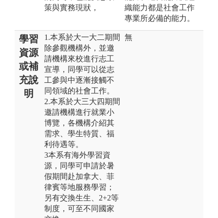
策與實務現狀，
織能力都是社會工作
專業所必備的能力。
1.本系於大一大二期間
無
學習
除參觀機構外，並邀
資源
請機構來校進行志工
或補
宣導，同學可以從志
充說
工參與中逐漸接觸不
同領域的社會工作。
明
2.本系於大三大四期間
邀請機構進行就業小
博覽，各機構介紹其
需求、學生特質、福
利待遇等。
3本系有海外學習資
源，同學可申請於暑
假期間赴加拿大、菲
律賓等地服務學習；
另有交換生生、2+2等
制度，可至不同國家