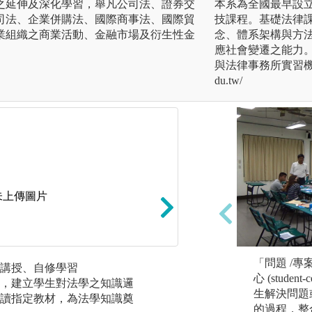
之延伸及深化學習，舉凡公司法、證券交
本系為全國最早設
司法、企業併購法、國際商事法、國際貿
技課程。基礎法律
業組織之商業活動、金融市場及衍生性金
念、體系架構與方
應社會變遷之能力
與法律事務所實習機會。相
du.tw/
未上傳圖片
「問題 /專
講授、自修學習
實務應用－業師授
心 (stude
，建立學生對法學之知識邏
法學屬於高度實用
生解決問題或探討
讀指定教材，為法學知識奠
本系藉由豐富之產
的過程，整