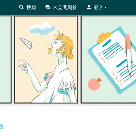
搜尋
常見問與答
登入
質