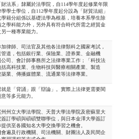
財法系」隸屬於法學院，自114學年度起修業年限
學學士學位，自112學年度起分設為「財貿法組」
此學籍分組係以基礎法學為根基，培養本系學生除
備之學科能力外，另外具有符合時代所需之經貿金
之另一種專業能力。
參加律師、司法官及其他各法律類科之國家考試，
業管道，包括銀行業、保險業、證券業、金融機
易公司、會計師事務所之法律專業工作；「科技法
包括高科技業、生物科技與醫療相關產業、製造
建築業、傳播媒體業、流通業等法律專業。
習就是「背誦」跟「辯論」。實際上法律更需要閱
創意等多元能力。
賓州州立大學法學院、天普大學法學院及密蘇里大
院簽訂學碩與碩碩雙聯學位，與日本金澤大學簽訂
亦提供至各國知名大學交換學習之機會。
機會遍及行政機關、司法機關、財團法人及民間企