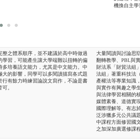
請業師授課，透過
機換自主學
解決方法，給予學
程。
完整之體系順序，並不建議於高中時做過
大量閱讀與討論思
的學習，可能產生讓大學端難以扭轉的偏
翻轉教學、PBL與
時多培養語文能力，尤其是中文能力。中
財法系「財貿法組
極大的影響，同學可以多閱讀描寫各式題
法組」著重科技法
於行有餘力時練習論說文寫作，不論是書
產權法等專業知識
皆可。
與實作有興趣之學
與法律學習相關的
媒體素養、道德實
國際理解等。有志
泛涉獵多元公共議
中課程方面修習國
之加深加廣選修課