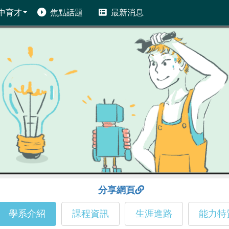
中育才
焦點話題
最新消息
分享網頁
學系介紹
課程資訊
生涯進路
能力特