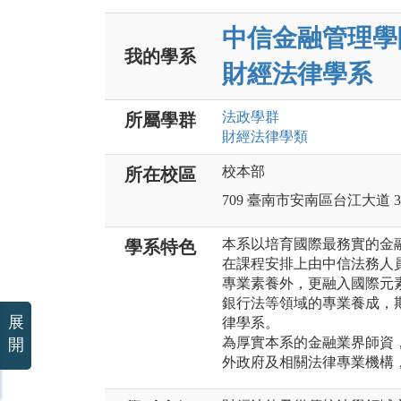
中信金融管理學
我的學系
財經法律學系
法政
學群
所屬學群
財經法律
學類
校本部
所在校區
709 臺南市安南區台江大道 3 
本系以培育國際最務實的金
學系特色
在課程安排上由中信法務人
專業素養外，更融入國際元
銀行法等領域的專業養成，
展
律學系。
為厚實本系的金融業界師資
開
外政府及相關法律專業機構