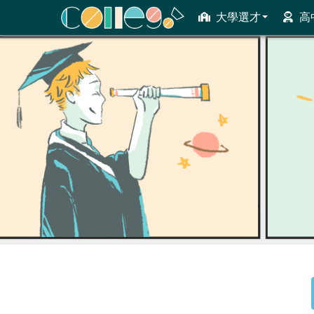
大學選才
高
ColleGo! 大學選才與高中育才輔助系統