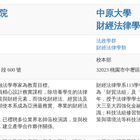
院
中原大學
財經法律學
法政
學群
財經法律
學類
校本部
段 600 號
32023 桃園市中
融法學專家為教育目標。
財經法律學系113
員精心設計務實課程，除培養學生的法律
為「財貿法組」及「
素與財經元素，而強化財經法、經貿法及
年，授予法律學學
期使本系成為亞洲最務實、專業的財經法
大三至大四強化金
識；科技法組修習
，已禮聘多位業界名師蒞校演講，並與校
策與環境法等科技
，建立產學合作夥伴關係。