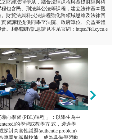
立之財經法律學系，結合法律課程與基礎財經與科
課程包含民、刑法與公法等課程，建立法律基本觀
法。財貿法與科技法課程強化跨領域思維及法律回
。實習課程提供同學至法院、政府單位、公益團體
關課程訊息請見本系官網：https://fel.cycu.e
未上傳圖片
案導向學習 (PBL)課程 」：以學生為中
「翻轉教學」定
課
實習課程－海內外
nt-centered)的學習或教學方 式，透過學
指將傳統
性之學科，在財經法領域中，
本系與產學合作夥
真實性議題(authentic problem)
程倒轉，
學合作夥伴中國信託資源，邀
暑期提供學生至金
合專業知識與技能，成為具備學習動
指定教材