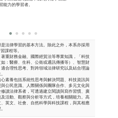
業師介紹實務運作及爭議問題
業實習，此外亦與
習能力的學習者。
動、討論
生結合理論與實務之務實課
等司法單位合作實
融入實務，為踏入
辯是法律學習的基本方法。除此之外，本系亦採用
實習課程等。
」著重財務金融、國際經貿法等專業知識，「科技
（如：醫療、生科、公衛或通訊傳播等）、智慧財
，適合理性思考、對跨領域法律研究以及結合理論
生。
核心素養包括系統性思考與解決問題、科技資訊與
現與公民意識、人際關係與團隊合作、多元文化與
於修讀法律系者，可透過建立閱讀與寫作習慣、廣
題及活動、觀察與分析等方式，培養相關能力。高
文、英文、社會、自然科學與科技課程，與其相應
程。