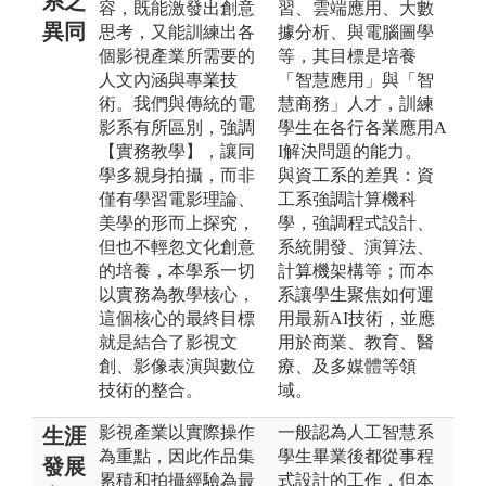
系之
容，既能激發出創意
習、雲端應用、大數
異同
思考，又能訓練出各
據分析、與電腦圖學
個影視產業所需要的
等，其目標是培養
人文內涵與專業技
「智慧應用」與「智
術。我們與傳統的電
慧商務」人才，訓練
影系有所區別，強調
學生在各行各業應用A
【實務教學】，讓同
I解決問題的能力。
學多親身拍攝，而非
與資工系的差異：資
僅有學習電影理論、
工系強調計算機科
美學的形而上探究，
學，強調程式設計、
但也不輕忽文化創意
系統開發、演算法、
的培養，本學系一切
計算機架構等；而本
以實務為教學核心，
系讓學生聚焦如何運
這個核心的最終目標
用最新AI技術，並應
就是結合了影視文
用於商業、教育、醫
創、影像表演與數位
療、及多媒體等領
技術的整合。​
域。
影視產業以實際操作
一般認為人工智慧系
生涯
為重點，因此作品集
學生畢業後都從事程
發展
累積和拍攝經驗為最
式設計的工作，但本