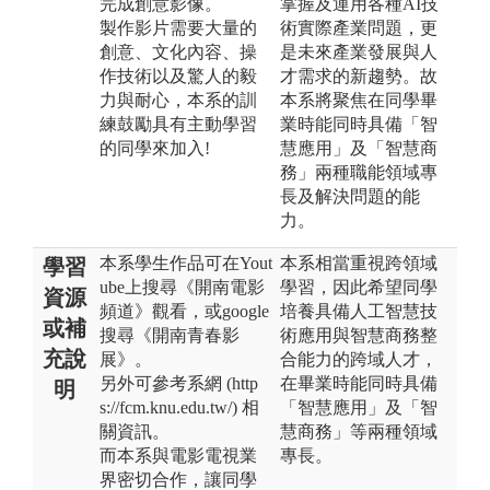
完成創意影像。
掌握及運用各種AI技
製作影片需要大量的
術實際產業問題，更
創意、文化內容、操
是未來產業發展與人
作技術以及驚人的毅
才需求的新趨勢。故
力與耐心，本系的訓
本系將聚焦在同學畢
練鼓勵具有主動學習
業時能同時具備「智
的同學來加入!
慧應用」及「智慧商
務」兩種職能領域專
長及解決問題的能
力。
本系學生作品可在Yout
本系相當重視跨領域
學習
ube上搜尋《開南電影
學習，因此希望同學
資源
頻道》觀看，或google
培養具備人工智慧技
或補
搜尋《開南青春影
術應用與智慧商務整
充說
展》。
合能力的跨域人才，
另外可參考系網 (http
在畢業時能同時具備
明
s://fcm.knu.edu.tw/) 相
「智慧應用」及「智
關資訊。
慧商務」等兩種領域
而本系與電影電視業
專長。
界密切合作，讓同學