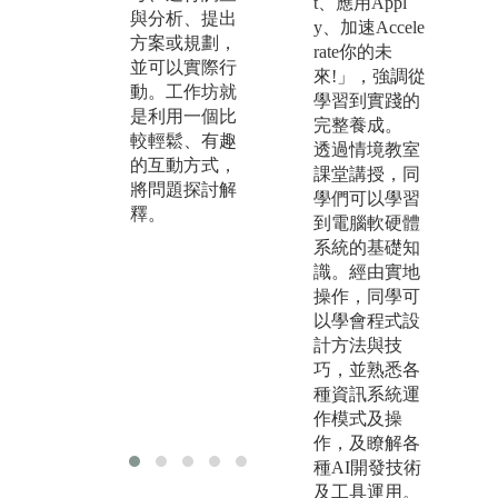
t、應用Appl
比
組成拍攝劇
與分析、提出
y、加速Accele
學
組，以好萊塢
方案或規劃，
rate你的未
論
的手法與專業
並可以實際行
來!」，強調從
外
分工，並採用
動。工作坊就
學習到實踐的
參
系上所提供之
是利用一個比
完整養成。
小
電影級專業設
較輕鬆、有趣
透過情境教室
術
備，來進行拍
的互動方式，
課堂講授，同
相
攝的工作。從
將問題探討解
學們可以學習
的
前期規劃、拍
釋。
到電腦軟硬體
為
攝執行階段、
系統的基礎知
同
後製剪接等完
識。經由實地
頒
整呈現一部作
操作，同學可
賽
品。本系以電
以學會程式設
獎
影拍攝為主，
計方法與技
並涉獵業界非
巧，並熟悉各
常需要的廣告
種資訊系統運
片與MV製作
作模式及操
專業。
作，及瞭解各
種AI開發技術
及工具運用。