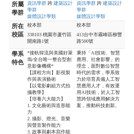
資訊
學群
跨
建築設計
資訊
學群
跨
建築設計
所屬
學群
學群
學群
媒體設計
學類
媒體設計
學類
校本部
校本部
所在
校區
338103 桃園市蘆竹區
413台中市霧峰區柳豐
開南路1號
路500號
*接軌韓流與美國好萊
秉持「AI技術、智慧
學系
塢/全台唯一整合型創
應用、社會影響」的
特色
意影像機構*
理念，面對數位智慧
【課程方向】影視製
時代的需求，學系致
作與表演藝術
力於培育具備人工智
【以電影劇組方式拍
慧應用人才，有效運
攝教學】
用AI技術，於人工智
【培養六大能力】
慧跨領域應用解決方
1. 文化藝術與造形能
案，推動科技創新。
力
2. 攝影、燈光、音樂
與聲音製作能力
3. 故事與劇本寫作能