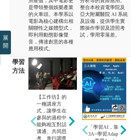
濟產值，其中電影更
分析等的實際應用。
是帶領整個娛樂產業
整合本校資電學院及
的火車頭。本學系以
亞大附屬醫院 AI 系統
電影為核心建構出相
及設備，提供學生實
關聯性之媒體型式，
際操作學習及證照考
即利用動態影像聲
試，學用零落差。
展
音，傳達創意的各種
開
應用模式。
學習
方法
【工作坊】的
【
【電影實務拍
一種講座方
鼓
攝】 為本系最
式，讓學生在
本
主要的學習方
參與的過程中
動
式之一，藉由
能夠相互對話
「學習AI，靠
期
上課學得基礎
溝通、共同思
3A~學習Adap
作
知識後，實際
考、進行調查