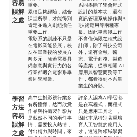
容易
重要。
系同學除了學會程式
誤解
累積足夠經驗，結合
設計的基本功，還有
課堂所學，才能得到
資訊管理系統操作與A
之處
肯定並進入劇組擔任
I技術應用等兩種專
重要工作。
長。因此畢業後工作
電影系的訓練不只是
不會僅侷限在程式設
在電影業能發展，校
計師，除了科技公司
友在畢業後的發展方
外，還有金融、醫
向多元，涵蓋需要具
療、電子商務、製造
備創意與實行力的各
等產業，從事相關 AI
行業都適合電影系畢
應用與智慧商務等工
業同學就業。
作，都看得到本系畢
業生的身影。
高中生對影視行業多
許多人認為AI學習都
學習
有所憧憬，然而欣賞
是在寫程式，而程式
方法
作品與拍攝製作影片
只是應用工具之一。
容易
是截然不同的兩件事
因此本系特別著重培
誤解
情，需要投入熱情，
育人工智慧的應用人
付出精力與時間，來
才，透過跨領域學習
之處