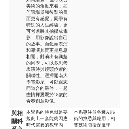
美術的角度來看，如
何讓場景和後製的畫
面更有感覺，同學有
特殊的人生經驗，更
可考慮將其拍攝成電
影，用影像說出自己
的故事。而鏡頭表演
和導演其實更是息息
相關，對演出有興趣
的同學，可以多思考
表演時與鏡頭位置的
關聯性。選擇開南大
學電影系，可以跟志
同道合的夥伴，一起
盡情揮灑屬於18歲的
青春創意影像。
本學系的特色就是要
本系專注於各種AI技
與相
規劃出一套能夠因應
術的熟悉與應用，相
關科
時代需要的教學內
關技術包括深度學