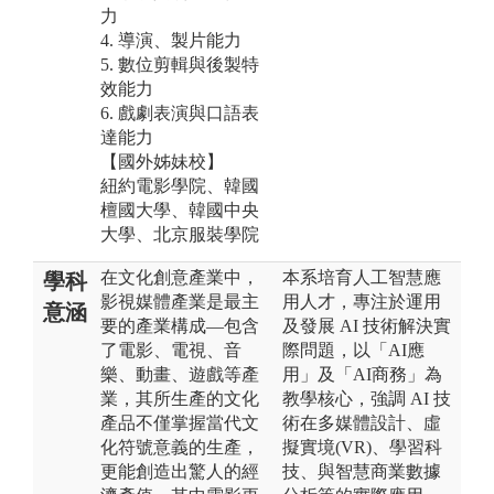
力
4. 導演、製片能力
5. 數位剪輯與後製特
效能力
6. 戲劇表演與口語表
達能力
【國外姊妹校】
紐約電影學院、韓國
檀國大學、韓國中央
大學、北京服裝學院
在文化創意產業中，
本系培育人工智慧應
學科
影視媒體產業是最主
用人才，專注於運用
意涵
要的產業構成—包含
及發展 AI 技術解決實
了電影、電視、音
際問題，以「AI應
樂、動畫、遊戲等產
用」及「AI商務」為
業，其所生產的文化
教學核心，強調 AI 技
產品不僅掌握當代文
術在多媒體設計、虛
化符號意義的生產，
擬實境(VR)、學習科
更能創造出驚人的經
技、與智慧商業數據