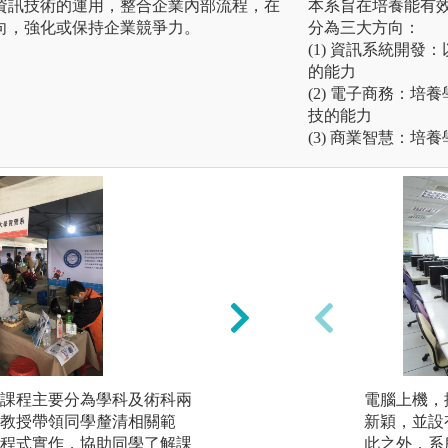
資訊技術的運用，整合企業內部流程，在
本系旨在培養能有
向，強化或保持企業競爭力。
分為三大方向：
(1) 資訊系統開
的能力
(2) 電子商務：
技的能力
(3) 商業智慧：
課程主要分為學科及術科兩
團隊學習:課程設
電腦上機，
教授帶領同學釐清相關範
的分組合作機會，
新穎，並設
程式實作，協助同學了解課
此之外，系