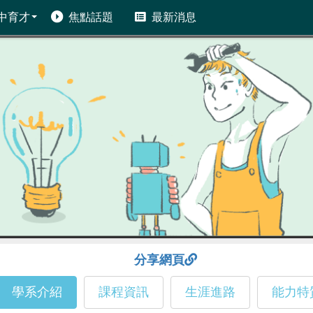
中育才
焦點話題
最新消息
分享網頁
學系介紹
課程資訊
生涯進路
能力特