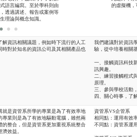
式語言編寫。至於學科則由
的虛擬機，
，透過講述、報告或案例等
生理論與概念知識。
了解資訊相關議題，例如時下流行的人工
我們建議對於資訊
同時對於知名的資訊公司及其相關產品也
驗，從中培養相關
一、接觸資訊科技
訊興趣。
二、練習接觸程式
原理。
三、參與學校活動
四、關心時事，了
講就是資管系所學的專業是為了有效率地
資管系VS企管系
的專業則是為了有效地驅動電腦，雖然兩
相同點：運用有效
體的整合，但是資管系更加重視系統整合
不同點：資管系運
經濟效益。