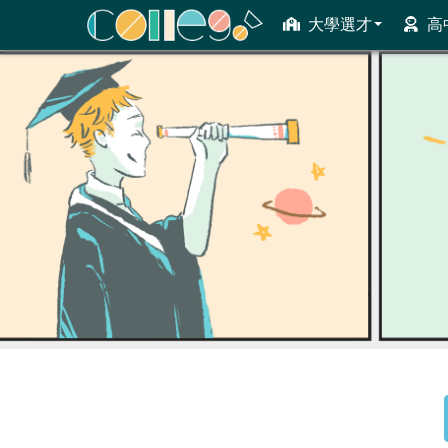
大學選才
高
ColleGo! 大學選才與高中育才輔助系統