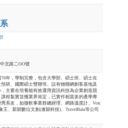
系
群
壢區中北路二OO號
76年，學制完整，包含大學部、碩士班、碩士在
士預研、國際碩士雙聯等。設有物聯網創客基地及
心，主要在培養能有效運用資訊科技為企業創造競
，課程紮實並獲業界肯定，已實作相當多的產學專
秀系友，如微軟事業群總經理、網路溫度計、Voic
傘王、新穎數位文創(連穎科技)、TravelBala等公司