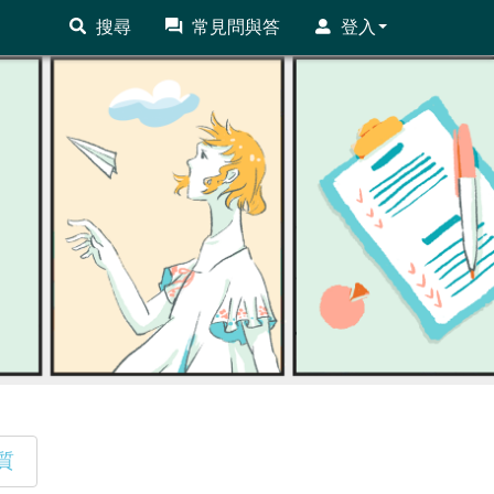
搜尋
常見問與答
登入
質