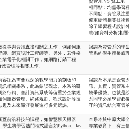
資管系 VS 資工系
相同點：均需學習
不同點：資管系注
偏重硬體相關技術
除了學習程式設計外
慧(如資料分析)相
數從事與資訊直接相關之工作，例如伺服
誤認為資管系的學
程師、網頁設計工程師等。另外，若性格
管系的學生擅長處
企業電子化相關工作，如網路行銷工程
行政管理等相關工作。
內容認為需要艱深的數學能力的刻板印
誤認為本系是企管
資訊相關學系，此為錯誤觀念。本系的研
訊。其實，資管系
網路行銷、會計資訊系統等偏重於企業經
競爭優勢。也就是
如伺服器管理、網路規劃、程式設計等技
系同學必須學習必
志趣及未來職涯發展進行多元選課。
守的資訊結合商管
涵蓋前沿科技的課程，如智慧聊天機器
本系本於中原大學
學生將學習熱門程式語言如Python、Jav
專業教育下，有三