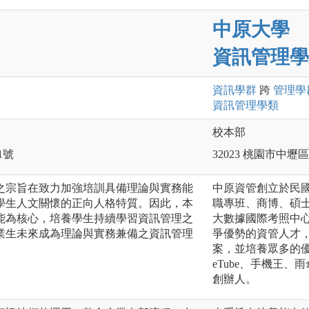
中原大學
資訊管理學
資訊
學群
跨
管理
學
資訊管理
學類
校本部
1號
32023 桃園市中
之宗旨在致力加強培訓具備理論與實務能
中原資管創立於民國
學生人文關懷的正向人格特質。因此，本
職專班、商博、碩
能為核心，培養學生持續學習資訊管理之
大數據國際考照中
業生未來成為理論與實務兼備之資訊管理
爭優勢的資管人才
案，並培養眾多的優
eTube、手機王、雨
創辦人。