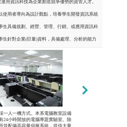
效運用資訊科技為企業創造競爭優勢的資管人才。
發：以使用者導向為設計觀點，培養學生開發資訊系統
培養學生具備規劃、經營、管理、行銷、或應用資訊科
培養學生針對企業(巨量)資料，具備處理、分析的能力
計上將刻意讓同學有機會有多次
採一人一機方式。本系電腦教室設備
專題實作:教授指
課堂聽講
進而學習與人合作的模式。
有24小時開放的電腦專題實驗室。除
學具備自己設計預
聽講外，提
所並配備高容量伺服系統，提供大量