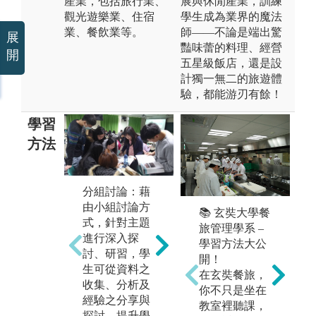
產業，包括旅行業、
展與休閒產業，訓練
觀光遊樂業、住宿
學生成為業界的魔法
業、餐飲業等。
師——不論是端出驚
展
豔味蕾的料理、經營
開
五星級飯店，還是設
計獨一無二的旅遊體
驗，都能游刃有餘！
學習
方法
分組討論：藉
由小組討論方
實務操作：藉
課
📚 玄奘大學餐
式，針對主題
由課堂實務製
由
旅管理學系 –
進行深入探
作教學，訓練
入
學習方法大公
討、研習，學
學生考取專業
理
開！
生可從資料之
證照，提升自
領
在玄奘餐旅，
收集、分析及
我競爭力與專
程
你不只是坐在
經驗之分享與
業力。
教室裡聽課，
圖
探討，提升學