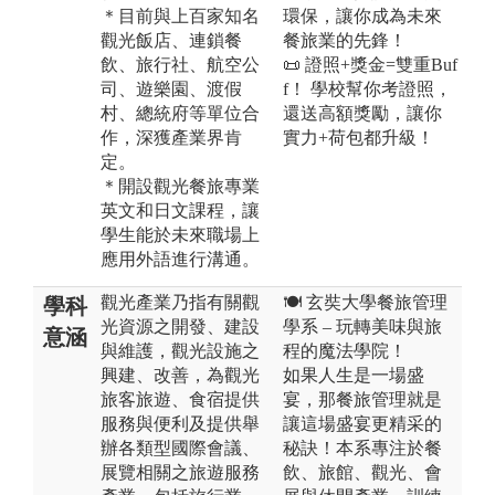
＊目前與上百家知名
環保，讓你成為未來
觀光飯店、連鎖餐
餐旅業的先鋒！
飲、旅行社、航空公
📜 證照+獎金=雙重Buf
司、遊樂園、渡假
f！ 學校幫你考證照，
村、總統府等單位合
還送高額獎勵，讓你
作，深獲產業界肯
實力+荷包都升級！
定。
＊開設觀光餐旅專業
英文和日文課程，讓
學生能於未來職場上
應用外語進行溝通。
觀光產業乃指有關觀
🍽️ 玄奘大學餐旅管理
學科
光資源之開發、建設
學系 – 玩轉美味與旅
意涵
與維護，觀光設施之
程的魔法學院！
興建、改善，為觀光
如果人生是一場盛
旅客旅遊、食宿提供
宴，那餐旅管理就是
服務與便利及提供舉
讓這場盛宴更精采的
辦各類型國際會議、
秘訣！本系專注於餐
展覽相關之旅遊服務
飲、旅館、觀光、會