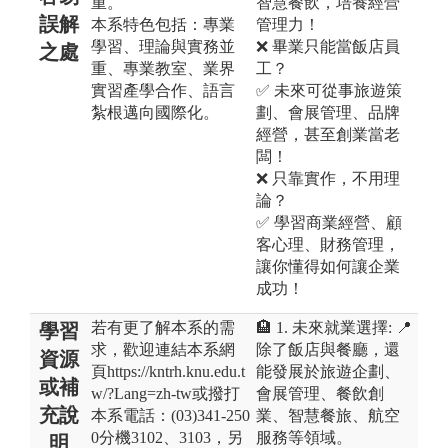
重。
智慧餐飲，培養經營
誤解
本系特色包括：專業
管理力！
學習、理論與實務並
❌ 畢業只能當飯店員
之處
重、專業教室、業界
工？
實習產學合作、語言
✅ 未來可從事旅遊策
紮根邁向國際化。
劃、會展管理、品牌
經營，甚至創業當老
闆！
❌ 只靠實作，不用理
論？
✅ 學習商業經營、顧
客心理、財務管理，
讓你懂得如何讓企業
成功！
若有更了解本系的需
🏨 1. 未來就業選擇: 📍
學習
求，歡迎連結本系網
除了飯店與餐廳，還
資源
頁https://kntrh.knu.edu.t
能發展於旅遊企劃、
或補
w/?Lang=zh-tw或撥打
會展管理、餐飲創
充說
本系電話：(03)341-250
業、智慧餐旅、航空
0分機3102、3103，另
服務等領域。
明