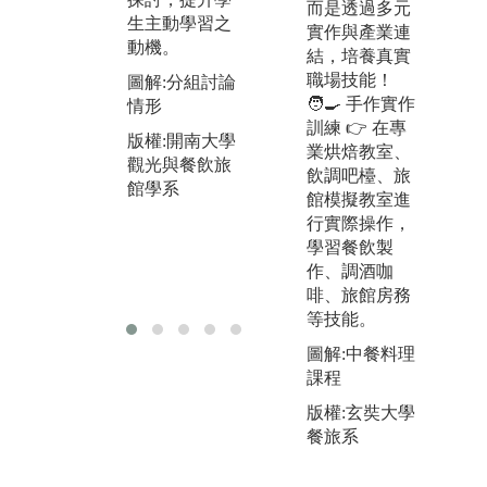
而是透過多元
圖解:實作課堂
上
生主動學習之
實作與產業連
上課情形
動機。
版
結，培養真實
版權:開南大學
觀
職場技能！
圖解:分組討論
觀光與餐飲旅
館
🧑‍🍳 手作實作
情形
館學系
訓練 👉 在專
版權:開南大學
業烘焙教室、
觀光與餐飲旅
飲調吧檯、旅
館學系
館模擬教室進
行實際操作，
學習餐飲製
作、調酒咖
啡、旅館房務
等技能。
圖解:中餐料理
課程
版權:玄奘大學
餐旅系