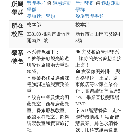
管理
學群
跨
遊憩運動
管理
學群
跨
遊憩運動
所屬
學群
學群
學群
餐旅管理
學類
餐旅管理
學類
校本部
校本部
所在
校區
338103 桃園市蘆竹區
新竹市香山區玄奘路4
開南路1號
8號
本系特色如下：
🍽️ 玄奘餐旅管理學系
學系
＊教學兼顧觀光旅遊
– 讓你的美食夢想直接
特色
與餐飲旅館兩大重點
上桌！
領域。
🏨 實習像開外掛！ 與
＊專業必修及選修課
香格里拉、王品、遠
程強調理論與實務並
東飯店等97家企業合
重。
作，實習續留率高達5
＊設有中餐及烘焙廚
4%，畢業直接變職場
藝教室、西餐廚藝教
MVP！
室、餐旅服務教室、
🤖 AI+智慧餐飲，走在
旅館示範教室、飲料
趨勢最前線！ 結合智
調製教室和實習旅行
慧農業、綠色永續餐
社。
飲，用科技讓美食更