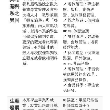
養具服務熱忱之觀光
📍 餐旅管理：專注餐
關科
餐旅專業管理及實務
飲、飯店、宴會經
系之
技術人才，教學兼顧
營，強調服務管理。
異同
「觀光旅遊」與「餐
📍 觀光旅遊：偏向旅
旅旅館」兩大重點領
遊導覽。
域，就讀本系的學生
🍽️ vs. 休閒遊憩
可學習接觸到更廣、
📍 餐旅管理：強調餐
更深的觀光餐旅專業
廳、會展管理，培養
領域，有別於其他一
經營能力。
般大專校院僅單獨設
📍 休閒遊憩：側重遊
立觀光或餐飲相關科
樂園、戶外旅遊。
系。
🥗 vs. 食品科學
📍 餐旅管理：學習食
材應用與顧客管理，
強調實務操作。
📍 食品科學：專注食
品研發。
本系學生畢業即就
❌ 誤區：畢業只能當
生涯
業，就業出路廣且就
廚師或端盤子？
發展