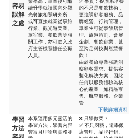
業率高，畢業後可繼
✅ 事實：餐旅系培養
容易
續升學就讀國內外觀
的不只是餐飲技術，
誤解
光餐旅相關研究所，
更強調顧客服務、品
或可直接就業從事旅
牌經營、行銷管理，
之處
行業、觀光遊樂業、
畢業生可從事飯店管
旅宿業、餐飲業等相
理、旅遊策劃、會展
關工作，亦可進入政
企劃、餐飲創業，甚
府主管機關擔任公職
至跨足科技與智慧餐
人員。
飲！
由於餐旅專業強調洞
察顧客需求、提供客
製化解決方案，因此
任何以服務體驗為核
心的產業，如精品零
售、航空服務、企業
管
下載詳細資料
本系運用多元靈活的
❌ 只學做菜？
學習
學習方法，學習內容
✅ 不只廚藝，還學飯
方法
豐富且理論與實務並
店管理、品牌行銷、
容易