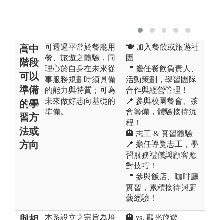
可透過平常於餐廳用
🍽️ 加入餐飲或旅遊社
高中
餐、旅遊之體驗，同
團
階段
理心於自身在未來從
📍 擔任餐飲負責人、
可以
事服務規劃時須具備
活動策劃，學習團隊
準備
的能力與特質；可為
合作與經營管理！
未來做好志向基礎的
📍 參與校園餐會、茶
的學
準備。
會籌備，體驗接待流
習方
程！
法或
🏨 志工 & 實習體驗
方向
📍 擔任導覽志工，學
習服務禮儀與顧客應
對技巧！
📍 參與飯店、咖啡廳
實習，累積接待與廚
藝經驗！
本系設立之宗旨為培
🏨 vs. 觀光旅遊
與相