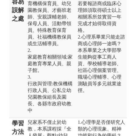
容易
育機構保育員、幼兒
若要報諮商或臨床心
誤解
園教保員、才藝班老
理師須取得碩士以上
師、安親課輔老師、
相關系所並實習一年
之處
保母人員、活動帶領
完成才始得取得資
員、特殊教育保育
格。
員、社福機構教保員
2.心理系畢業只能走諮
或生活輔導員。
商或心理師一途嗎？
2.
本系畢業之大學部學
家庭教育相關領域:家
生能夠從事工商人
庭教育專業人員、親
資、學校輔導老師、
子館。
社區心理個案管理、
3.
職場心理輔導、心理
行政與管理:教保機構
測驗員等多元就業途
行政人員、公私立幼
徑。
兒園教保組長及園
長、各縣市政府幼教
中
兒家系不僅止於幼
1.心理學是否僅研究人
學習
教，本系課程採『全
類的心理現象、精神
方法
人發展』觀點(幼兒、
功能和行為的學科？