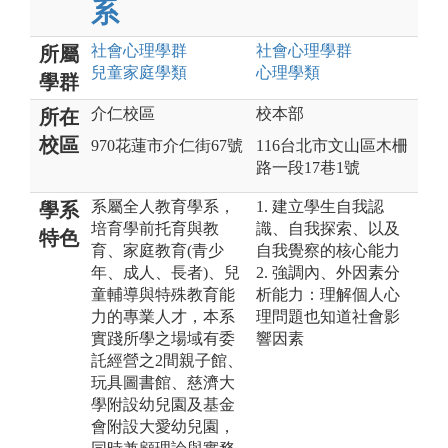
系
社會心理
學群
社會心理
學群
所屬
兒童家庭
學類
心理
學類
學群
介仁校區
校本部
所在
校區
970花蓮市介仁街67號
116台北市文山區木柵
路一段17巷1號
系屬全人教育學系，
1. 建立學生自我認
學系
培育學前托育與教
識、自我探索、以及
特色
育、家庭教育(青少
自我覺察的核心能力
年、成人、長者)、兒
2. 強調內、外因素分
童輔導與特殊教育能
析能力：理解個人心
力的專業人才，本系
理問題也知道社會影
實踐所學之場域有委
響因素
託經營之2間親子館、
玩具圖書館、慈濟大
學附設幼兒園及基金
會附設大愛幼兒園，