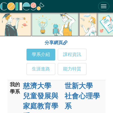
ColleGo! 大學選才與高中育才輔助系統
分享網頁
學系介紹
課程資訊
生涯進路
能力特質
我的
慈濟大學
世新大學
學系
兒童發展與
社會心理學
家庭教育學
系