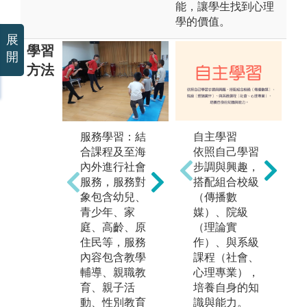
能，讓學生找到心理
學的價值。
展
學習
開
方法
團體合作：
實
自主學習
服務學習：結
「兒童劇」是
系
依照自己學習
合課程及至海
本系最具代表
並
步調與興趣，
內外進行社會
性，其劇團名
堂
搭配組合校級
服務，服務對
為「Yabi芽比
外
（傳播數
象包含幼兒、
兒童劇團」，
導
媒）、院級
青少年、家
班上每位同學
具
（理論實
庭、高齡、原
成為重要之角
法
作）、與系級
住民等，服務
色，從零開始
方
課程（社會、
內容包含教學
一點一滴成為
行
心理專業），
輔導、親職教
演員、製作衣
了
培養自身的知
育、親子活
服道具等，最
程
識與能力。
動、性別教育