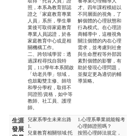
取得「托育人員」證
養專業心理輔導人
照，本系為教育部認
才。四年課程模組以
證之「家庭教育專業
不同層面的視角，了
人員」系所，學生畢
解個體的心理狀態和
業後可取得家庭教育
行為模式。在心理諮
專業人員認證，於各
商輔導中，這種視角
家庭教育中心或是相
關注個體的內在心理
關機構工作。
需求，並考慮到社會
二、跨領域學習：透
與生命歷程等外部因
過課程尋找自我特
素對個體的影響，有
質，112學年本系開啟
助於發現心理問題，
「幼老共學」領域，
並擬定更為適切的輔
也鼓勵雙主修、師培
導策略。
和學分學程，取得不
同證照/資格，如中等
教師、社工員、護理
師。
兒家系學生未來出路
1.心理系畢業就能報考
生涯
1.
心理師證照嗎？
發展
兒童教育相關領域:托
按照心理師法規定，