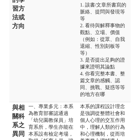
1. 該書/文章所書寫的
習方
脈絡、提問與發現等
法或
等
方向
2. 看待與解釋事物的
觀點、立場、價值
（例如：從眾、自我
退縮、性別刻板等
等）
3. 是否提出足夠的證
據來證明其論點
4. 你看完整本書、整
篇文章的感觸、認
同、挑戰、疑惑等等
的地方在哪
一、專業多元：本系
本系的課程設計理念
與相
為教育部審認通過
是強調從整體社會和
關科
「幼兒園教保員」培
個人心理的交互作用
系之
育系所，學生亦能在
中，理解人類的行為
異同
本系設有檢定考場，
和心理機制，從而培