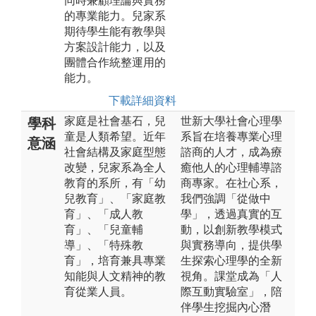
同時兼顧理論與實務
的專業能力。兒家系
期待學生能有教學與
方案設計能力，以及
團體合作統整運用的
能力。
下載詳細資料
家庭是社會基石，兒
世新大學社會心理學
學科
童是人類希望。近年
系旨在培養專業心理
意涵
社會結構及家庭型態
諮商的人才，成為療
改變，兒家系為全人
癒他人的心理輔導諮
教育的系所，有「幼
商專家。在社心系，
兒教育」、「家庭教
我們強調「從做中
育」、「成人教
學」，透過真實的互
育」、「兒童輔
動，以創新教學模式
導」、「特殊教
與實務導向，提供學
育」，培育兼具專業
生探索心理學的全新
知能與人文精神的教
視角。課堂成為「人
育從業人員。
際互動實驗室」，陪
伴學生挖掘內心潛