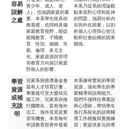
容易
青少年、成人、老
本系乃從系統理論觀
誤解
人)，也強調家庭的重
點來面對心理和延伸
要。本系學生除具幼
的問題，強調分析內
之處
教基礎，也同時具備
在與外在因素，以剖
家庭教育視野，能從
析個人心理與心智活
親職教育、子職教
動和社會結構的因果
育、性別、婚姻、失
關係。
親、倫理、多元文
化、家庭資源與管理
等教育方向探討家庭
對個人的影響。
兒家系與慈濟基金會
本系擁有豐富的學習
學習
簽有人才培育計畫，
資源，強化學生的專
資源
畢業後可至大愛幼兒
業輔導與諮商能力。
或補
園工作。兒家系亦推
我們不僅聘任專業諮
充說
行國際化，富有海外
商心理師，帶領學生
志工、海外見習及實
進行系統化的諮商輔
明
習等機會。本系每年
導工作模擬與實務練
申請教育部青年發展
習；更提供多元的專