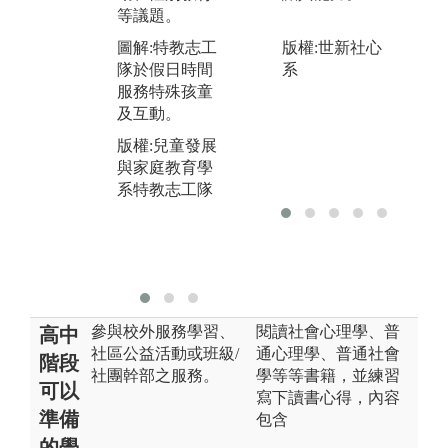
後完成一齣每
經
等議題。
年帶給花蓮孩
圖
童期待的兒童
版權:世新社心
圖解:特教志工
館
劇。
系
隊於假日時間
「
服務特殊孩童
圖解:111年第1
員
及互動。
8齣兒童劇「奧
版
德里傳奇」演
版權:兒童發展
與
出
與家庭教育學
系
系特教志工隊
版權:兒童發展
與家庭教育學
習YABI兒童劇
團
參與校外服務學習、
閱讀社會心理學、普
高中
社區公益活動或班級/
通心理學、普通社會
階段
社團幹部之服務。
學等等書籍，並練習
可以
寫下讀書心得，內容
準備
包含
的學