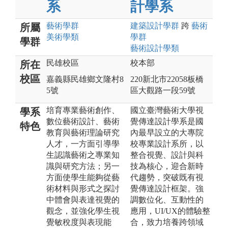
系
計學系
藝術
學群
建築設計
學群
跨
藝術
所屬
美術
學類
學群
學群
藝術設計
學類
民雄校區
校本部
所在
校區
嘉義縣民雄鄉文隆村8
220新北市22058板橋
5號
區大觀路一段59號
培育專業藝術創作、
國立臺灣藝術大學視
學系
數位藝術設計、藝術
覺傳達設計學系是國
特色
教育與藝術理論研究
內最早設立的大專院
人才，一方面引導學
校專業設計系所，以
生認識藝術之專業知
整合視覺、設計與科
識與研究方法；另一
技為核心，迎合新時
方面使學生能夠從藝
代趨勢，突破既有視
術材料與形式之探討
覺傳達設計框架。強
中體會與表達視覺的
調數位化、互動性的
觀念，並強化學生視
應用，UI/UX的體驗整
覺敏稅度與表現能
合，致力培養跨領域