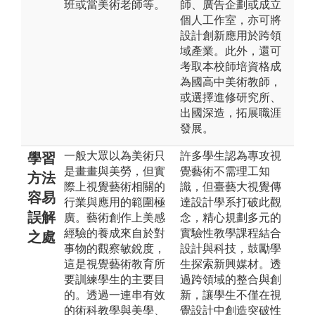
班或當美術老師等。
師、廣告企劃或成立
個人工作室，亦可將
設計創新應用於跨領
域產業。此外，還可
考取本校師培資格成
為國高中美術教師，
或選擇進修研究所、
出國深造，拓展職涯
發展。
一般大眾以為美術只
許多學生認為專攻視
學習
是畫畫與美勞，但實
覺藝術不需理工知
方法
際上視覺藝術相關的
識，但臺藝大視覺傳
容易
行業與應用的範圍極
達設計學系打破此觀
誤解
廣。藝術創作上美感
念，精心規劃多元的
經驗的養成來自於對
實驗性教學課程結合
之處
事物的觀察敏銳度，
設計與科技，鼓勵學
這是視覺藝術教育所
生探索新興媒材。透
要訓練學生的主要目
過跨領域的整合與創
的。透過一連串有效
新，讓學生不僅在視
的術科教學與美學、
覺設計中創造突破性