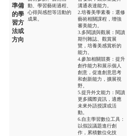
準備
動、學習藝術過程、
溝通表達能力。
心得與感想等活動的
2.培養美學素養：選修
的學
成果。
藝術相關課程，增強
習方
審美能力。
法或
3.多閱讀與觀展：閱讀
方向
期刊雜誌、觀賞展
覽，培養美感賞析的
能力。
4.參加相關競賽：提升
創作能力和展示個人
創意，促進創意思考
和創新能力，擴展視
野。
5.提升外文能力：閱讀
更多國際資訊，適應
未來外語授課或活
動。
6.自主學習數位工具：
以假設議題進行創
作，累積數位化技