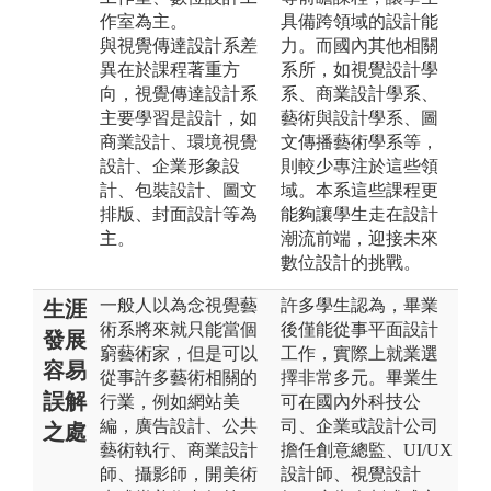
作室為主。
具備跨領域的設計能
與視覺傳達設計系差
力。而國內其他相關
異在於課程著重方
系所，如視覺設計學
向，視覺傳達設計系
系、商業設計學系、
主要學習是設計，如
藝術與設計學系、圖
商業設計、環境視覺
文傳播藝術學系等，
設計、企業形象設
則較少專注於這些領
計、包裝設計、圖文
域。本系這些課程更
排版、封面設計等為
能夠讓學生走在設計
主。
潮流前端，迎接未來
數位設計的挑戰。
一般人以為念視覺藝
許多學生認為，畢業
生涯
術系將來就只能當個
後僅能從事平面設計
發展
窮藝術家，但是可以
工作，實際上就業選
容易
從事許多藝術相關的
擇非常多元。畢業生
誤解
行業，例如網站美
可在國內外科技公
編，廣告設計、公共
司、企業或設計公司
之處
藝術執行、商業設計
擔任創意總監、UI/UX
師、攝影師，開美術
設計師、視覺設計