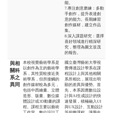
能。
7.專注創意磨練：多動
手創作，提升表達創
意的能力。長期練習
創作媒材，建立作品
集。
8.深入課題研究：選擇
喜好領域進行精深研
究，整理為圖文並茂
的報告。
本校視覺藝術學系是
國立臺灣藝術大學視
與相
以創作為主的藝術學
覺傳達設計學系在課
關科
系，其性質較接近美
程設計上與其他相關
系之
術學系，但所接觸的
系所相比，展現出明
異同
創作媒材較為多元，
顯的差異與優勢。首
包括中西繪畫、立體
先，本系因應數位設
造形、版畫、數位媒
計與AI生成設計的快
體設計或3D動畫的課
速發展，積極融入UI
程。課程主要以藝術
與UX設計、互動設計
工作室、數位設計工
等前瞻課程，讓學生