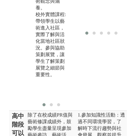
術觀念與涵
種術科諸如素
練
養。
描、版畫、油
能
校外實體課程:
畫與陶藝等課
表
帶領學生以藝
程所需的專業
廣
術進入社區，
技巧，讓同學
實際了解與活
具備美術創作
化當地社區狀
能力。
況。參與協助
校外實作教學:
策劃展覽，讓
將課堂所學習
學生了解策劃
之技巧配合校
展覽之細節與
外實作去呈
重要性。
現，例如 公共
藝術 、繪本、
採訪影片等
等。
除了在校成績PR值與
1.參加知識性活動：透
高中
藝術修課成績外，鼓
過不同環境學習，了
階段
勵學生盡量呈現參加
解時下流行趨勢與社
可以
藝術參訪、藝術活
會發展，觀察並提升