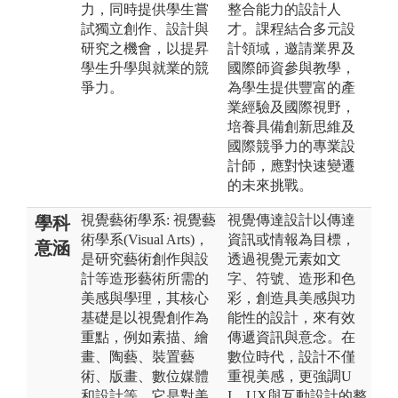
力，同時提供學生嘗
整合能力的設計人
試獨立創作、設計與
才。課程結合多元設
研究之機會，以提昇
計領域，邀請業界及
學生升學與就業的競
國際師資參與教學，
爭力。
為學生提供豐富的產
業經驗及國際視野，
培養具備創新思維及
國際競爭力的專業設
計師，應對快速變遷
的未來挑戰。
視覺藝術學系: 視覺藝
視覺傳達設計以傳達
學科
術學系(Visual Arts)，
資訊或情報為目標，
意涵
是研究藝術創作與設
透過視覺元素如文
計等造形藝術所需的
字、符號、造形和色
美感與學理，其核心
彩，創造具美感與功
基礎是以視覺創作為
能性的設計，來有效
重點，例如素描、繪
傳遞資訊與意念。在
畫、陶藝、裝置藝
數位時代，設計不僅
術、版畫、數位媒體
重視美感，更強調U
和設計等。它是對美
I、UX與互動設計的整