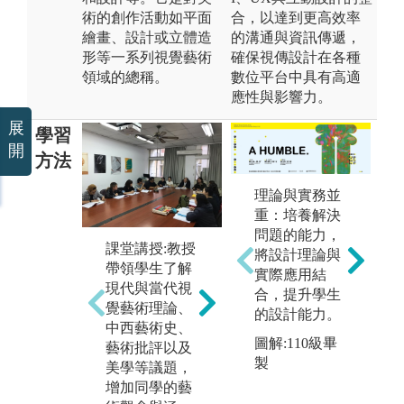
術的創作活動如平面
合，以達到更高效率
繪畫、設計或立體造
的溝通與資訊傳遞，
形等一系列視覺藝術
確保視傳設計在各種
領域的總稱。
數位平台中具有高適
應性與影響力。
展
學習
開
方法
理論與實務並
重：培養解決
問題的能力，
課堂講授:教授
術科實作教學:
藝
將設計理論與
帶領學生了解
教授透過課堂
室
實際應用結
現代與當代視
實際示範操
三
合，提升學生
覺藝術理論、
作，及課程中
生
的設計能力。
中西藝術史、
設計每個單元
以
圖解:110級畢
藝術批評以及
的作業，讓同
討
製
美學等議題，
學在課堂上實
聚
增加同學的藝
際操作練習各
研