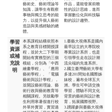
藝術史、藝術理論等
作品，還能發展前瞻
知識，讓學生有觀察
性的設計思維，進而
事物與獨立思考的能
掌握數位化與科技驅
力，以提升個人藝術
動的設計趨勢。
造詣與美感經驗的總
體。
本系課程結構依照本
1.臺藝大視傳系是國內
學習
系之教育目標開授課
最早設立的大專院校
資源
程，並於大二下學期
專業設計系所，也是
或補
開始有實務型的三個
引領學生走在設計潮
充說
模組，分別為「中西
流尖端的先進系所。
繪畫學程」、「應用
2.國立臺灣藝術大學有
明
藝術學程」、「電腦
多達201間知名國際姊
藝術與設計學程」，
妹校，遍布全球五大
並開設藝術理論、藝
洲。學生可申請交換
術行政與藝術教育等
學習，體驗不同文化
相關課程。另鼓勵學
背景的藝術與設計教
生利用寒暑假進行校
育，拓展國際視野。
外單外實習，實習過
3.踴躍參與臺藝大視傳