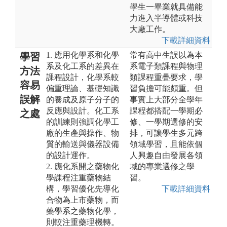
學生一畢業就具備能
力進入半導體或科技
大廠工作。
下載詳細資料
1. 應用化學系和化學
常有高中生誤以為本
學習
系及化工系的差異在
系電子類課程與物理
方法
課程設計，化學系較
類課程重疊要求，學
容易
偏重理論、基礎知識
習負擔可能頗重。但
誤解
的養成及原子分子的
事實上大部分全學年
反應與設計。化工系
課程都搭配一學期必
之處
的訓練則強調化學工
修、一學期選修的安
廠的生產與操作、物
排，可讓學生多元跨
質的輸送與儀器設備
領域學習，且能依個
的設計運作。
人興趣自由發展各領
2. 應化系開之藥物化
域的專業選修之學
學課程注重藥物結
習。
構，學習優化先導化
下載詳細資料
合物為上市藥物，而
藥學系之藥物化學，
則較注重藥理機轉。