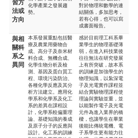
習方
化學產業之發展趨
對於物理和數學的連
法或
勢。
結關係，多加思考，
方向
若有心得，也可以寫
成書面報告。
本系發展重點包括醫
感於目前理工科系畢
與相
療及農業用藥物合
業學生的物理基礎薄
關科
成、高分子及奈米材
弱，在進入科技業後
系之
料合成、無機合成、
往往無法在研究發展
異同
化學生物分析及檢
上有所突破，故本系
測、基因及蛋白質工
的訓練是加強學生的
程、環境污染防治、
物理知識，以紮深電
各種化學反應及其分
子及光電實作課程並
析方法建立。應用化
結合實驗物理課程使
學系和化學系及化工
理論與實驗並重，並
系的差異在課程設
以能製作電子及光電
計，化學系較偏重理
元件為進入業界的橋
論、基礎知識的養成
樑，也讓學生在畢業
及原子分子的反應與
後能比傳統電機、電
設計。化工系的訓練
子系學生更有能力往