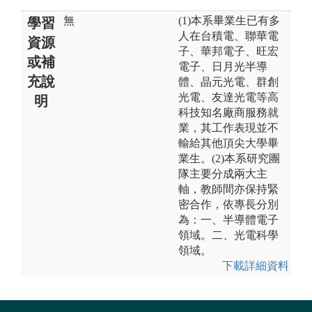
無
(1)本系畢業生已有多
學習
人在台積電、聯華電
資源
子、華邦電子、旺宏
或補
電子、日月光半導
充說
體、晶元光電、群創
光電、友達光電等高
明
科技知名廠商服務就
業，其工作表現並不
輸給其他頂尖大學畢
業生。(2)本系研究團
隊主要分成兩大主
軸，教師間亦保持緊
密合作，依專長分別
為：一、半導體電子
領域。二、光電科學
領域。
下載詳細資料