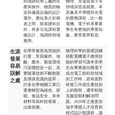
則強調化學工廠的生
物理、光電或電子等
產與操作、物質的輸
領域深造或就業。本
送與儀器設備的設計
系兼具半導體與光電
運作。應化系介於兩
的實務課程，比一般
者之間，除基礎科目
電機、電子科系畢業
外，有多元化課程選
學生有更強的專業知
修設計，強調跨領域
識，更受業界歡迎。
應用。
化學常被視為危險的
物理科學的基礎訓練
生涯
行業，常與爆炸、強
搭配電機電子應用技
發展
酸、廢水、製造環境
能的學習可讓本系學
容易
污染聯想在一起，其
生在畢業後任職電子
誤解
實隨著技術不斷創新
或光電工程科技領域
及環保意識的提昇，
的工作時，若有面對
之處
許多化學相關工業已
研發工作或生產技術
逐漸轉型為綠色、節
上的瓶頸，通常較能
能、食品安全、奈米
克服並順利解決問
材料等高科技發展，
題。2020年之後更加
出路很廣。
強半導體人才培育和
程式設計類課程，讓