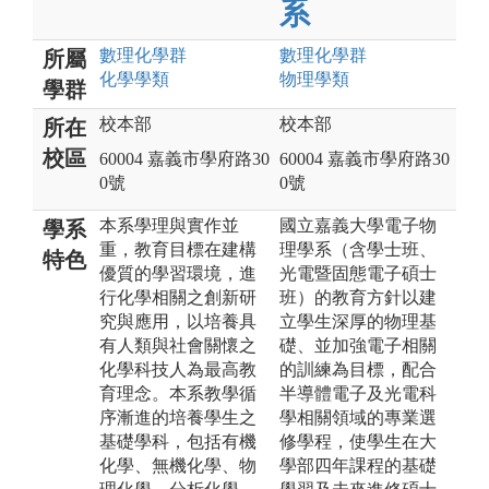
系
數理化
學群
數理化
學群
所屬
化學
學類
物理
學類
學群
校本部
校本部
所在
校區
60004 嘉義市學府路30
60004 嘉義市學府路30
0號
0號
本系學理與實作並
國立嘉義大學電子物
學系
重，教育目標在建構
理學系（含學士班、
特色
優質的學習環境，進
光電暨固態電子碩士
行化學相關之創新研
班）的教育方針以建
究與應用，以培養具
立學生深厚的物理基
有人類與社會關懷之
礎、並加強電子相關
化學科技人為最高教
的訓練為目標，配合
育理念。本系教學循
半導體電子及光電科
序漸進的培養學生之
學相關領域的專業選
基礎學科，包括有機
修學程，使學生在大
化學、無機化學、物
學部四年課程的基礎