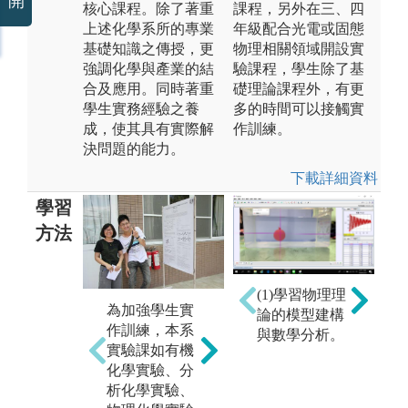
開
核心課程。除了著重
課程，另外在三、四
上述化學系所的專業
年級配合光電或固態
基礎知識之傳授，更
物理相關領域開設實
強調化學與產業的結
驗課程，學生除了基
合及應用。同時著重
礎理論課程外，有更
學生實務經驗之養
多的時間可以接觸實
成，使其具有實際解
作訓練。
決問題的能力。
下載詳細資料
學習
方法
(1)學習物理理
為加強學生實
論的模型建構
為增進對產業
本
作訓練，本系
與數學分析。
之暸解，透過
課
實驗課如有機
業師協同教學
基
化學實驗、分
與在地產業及
識
析化學實驗、
研究機構進行
生