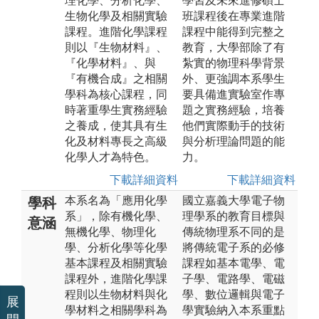
理化學、分析化學、
學習及未來進修碩士
生物化學及相關實驗
班課程後在專業進階
課程。進階化學課程
課程中能得到完整之
則以『生物材料』、
教育，大學部除了有
『化學材料』、與
紮實的物理科學背景
『有機合成』之相關
外、更強調本系學生
學科為核心課程，同
要具備進實驗室作專
時著重學生實務經驗
題之實務經驗，培養
之養成，使其具有生
他們實際動手的技術
化及材料專長之高級
與分析理論問題的能
化學人才為特色。
力。
下載詳細資料
下載詳細資料
本系名為「應用化學
國立嘉義大學電子物
學科
系」，除有機化學、
理學系的教育目標與
意涵
無機化學、物理化
傳統物理系不同的是
學、分析化學等化學
將傳統電子系的必修
基本課程及相關實驗
課程如基本電學、電
課程外，進階化學課
子學、電路學、電磁
程則以生物材料與化
學、數位邏輯與電子
展
學材料之相關學科為
學實驗納入本系重點