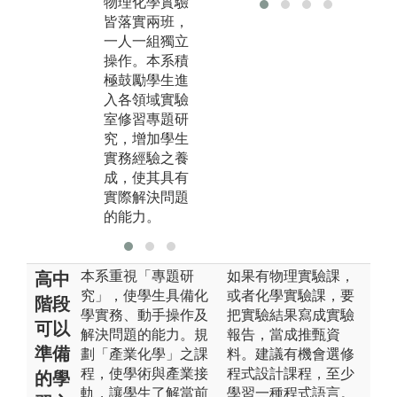
物理化學實驗
合作，除了工
找
皆落實兩班，
廠參觀及相關
擇
一人一組獨立
課程講授，並
如
操作。本系積
有機會讓學生
料
極鼓勵學生進
實際接觸工場
材
入各領域實驗
操作及證照之
『
室修習專題研
訓練，為職前
之
究，增加學生
銜接能力之養
核
實務經驗之養
成做準備。
成，使其具有
實際解決問題
的能力。
本系重視「專題研
如果有物理實驗課，
高中
究」，使學生具備化
或者化學實驗課，要
階段
學實務、動手操作及
把實驗結果寫成實驗
可以
解決問題的能力。規
報告，當成推甄資
準備
劃「產業化學」之課
料。建議有機會選修
程，使學術與產業接
程式設計課程，至少
的學
軌，讓學生了解當前
學習一種程式語言。