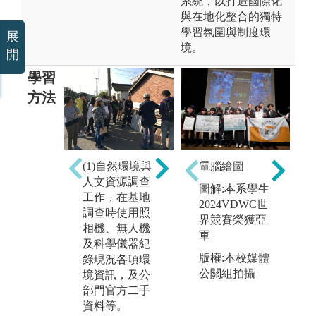
系統，以打造國際化
與在地化整合的獨特
學習氛圍與制度環
展
境。
開
學習
方法
(2)社會與人文
(
(1)自然環境與
電腦繪圖
活動調查、訪
業
人文資源調查
談、問卷等，
圖解:本系學生
調
工作，在基地
社會與人文事
2024VDWC世
作
調查時使用照
件關懷、活動
界競賽榮獲亞
解
相機、無人機
觀察、訪問和
軍
並
及科學儀器紀
圖
文字記錄方
版權:本校媒體
錄現況各項環
法。
公關組拍攝
境資訊，及公
部門官方二手
資料等。