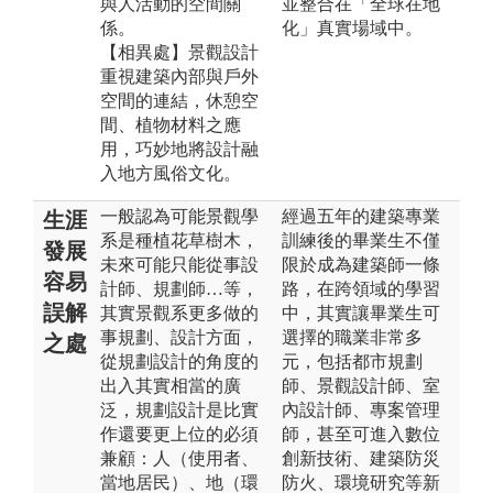
與人活動的空間關
並整合在「全球在地
係。
化」真實場域中。
【相異處】景觀設計
重視建築內部與戶外
空間的連結，休憩空
間、植物材料之應
用，巧妙地將設計融
入地方風俗文化。
一般認為可能景觀學
經過五年的建築專業
生涯
系是種植花草樹木，
訓練後的畢業生不僅
發展
未來可能只能從事設
限於成為建築師一條
容易
計師、規劃師…等，
路，在跨領域的學習
誤解
其實景觀系更多做的
中，其實讓畢業生可
事規劃、設計方面，
選擇的職業非常多
之處
從規劃設計的角度的
元，包括都市規劃
出入其實相當的廣
師、景觀設計師、室
泛，規劃設計是比實
內設計師、專案管理
作還要更上位的必須
師，甚至可進入數位
兼顧：人（使用者、
創新技術、建築防災
當地居民）、地（環
防火、環境研究等新