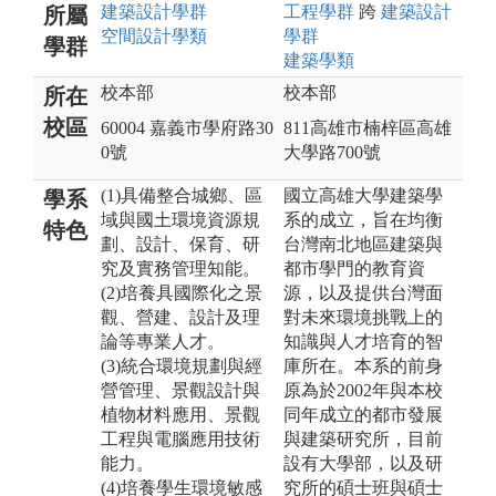
建築設計
學群
工程
學群
跨
建築設計
所屬
空間設計
學類
學群
學群
建築
學類
校本部
校本部
所在
校區
60004 嘉義市學府路30
811高雄市楠梓區高雄
0號
大學路700號
(1)具備整合城鄉、區
國立高雄大學建築學
學系
域與國土環境資源規
系的成立，旨在均衡
特色
劃、設計、保育、研
台灣南北地區建築與
究及實務管理知能。
都市學門的教育資
(2)培養具國際化之景
源，以及提供台灣面
觀、營建、設計及理
對未來環境挑戰上的
論等專業人才。
知識與人才培育的智
(3)統合環境規劃與經
庫所在。本系的前身
營管理、景觀設計與
原為於2002年與本校
植物材料應用、景觀
同年成立的都市發展
工程與電腦應用技術
與建築研究所，目前
能力。
設有大學部，以及研
(4)培養學生環境敏感
究所的碩士班與碩士