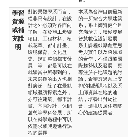
對於景觀學系而言，
本系為台灣目前最新
學習
絕非只有設計，在設
的一所綜合大學建築
資源
計之外必須對各面向
系，系上師資健全且
或補
了解，在於施工步驟
充滿活力，積極發展
充說
項目、工程材料、植
智慧數位設計發展，
栽花草、都市計畫、
系上課程鼓勵創意思
明
環境保育、文化歷
考與實作以及跨領域
史、規劃整個都市發
的合作，不僅跟隨國
展…等，都是可以在
際趨勢以及發展，更
就學當中所學到的，
專注於在地議題的討
未來選擇的出入也相
論，希望透過系上安
對廣泛，除了在景觀
排的相關課程以及系
領域繼續探索之外，
上師資與在地的連
亦可往建築、都市計
結，培養出對於社
畫、室內設計、休閒
會、環境與居住者關
遊憩等學科發展，所
心的建築從業者。
以在就學過程中可以
依需求或興趣進行課
程的選擇。