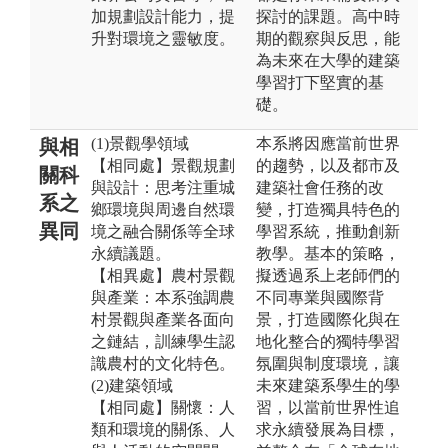
加規劃設計能力，提
探討的課題。高中時
升對環境之靈敏度。
期的觀察與反思，能
為未來在大學的建築
學習打下堅實的基
礎。
(1)景觀學領域
本系將因應當前世界
與相
【相同處】景觀規劃
的趨勢，以及都市及
關科
與設計：思考注重城
建築社會任務的改
系之
鄉環境與周邊自然環
變，打造獨具特色的
異同
境之融合關係等全球
學習系統，推動創新
永續議題。
教學。基本的策略，
【相異處】農村景觀
擬透過系上老師們的
與產業：本系強調農
不同專業與國際背
村景觀與產業各面向
景，打造國際化與在
之鏈結，訓練學生認
地化整合的獨特學習
識農村的文化特色。
氛圍與制度環境，讓
(2)建築領域
未來建築系學生的學
【相同處】關懷：人
習，以當前世界性追
類和環境的關係、人
求永續發展為目標，