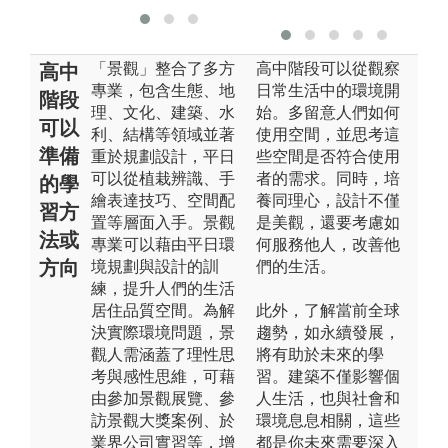
「景觀」整合了多方
高中階段可以從觀察
高中
專業，包含生態、地
日常生活中的環境開
階段
理、文化、建築、水
始。多留意人們如何
可以
利、結構等領域並著
使用空間，並思考這
準備
重於規劃設計，平日
些空間是否符合使用
可以從植栽辨識、手
者的需求。同時，培
的學
繪表達技巧、空間配
養同理心，設計不僅
習方
置等層面入手。景觀
是美觀，還要考慮如
法或
專業可以藉由平日環
何服務他人，改善他
方向
境規劃與設計的訓
們的生活。
練，提升人們的生活
居住品質空間。為解
此外，了解當前全球
決實際環境問題，景
趨勢，如永續發展，
觀人需涵蓋了理性思
將有助於未來的學
考與感性思維，可藉
習。建築不僅影響個
由參加景觀展覽、參
人生活，也與社會和
訪景觀大獎案例、於
環境息息相關，這些
業界公司實習等，增
都是你未來需要深入