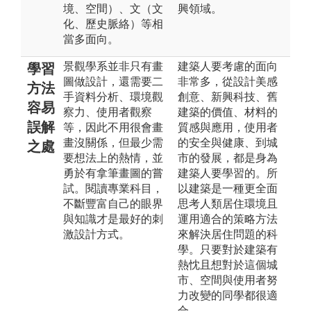
境、空間）、文（文
興領域。
化、歷史脈絡）等相
當多面向。
景觀學系並非只有畫
建築人要考慮的面向
學習
圖做設計，還需要二
非常多，從設計美感
方法
手資料分析、環境觀
創意、新興科技、舊
容易
察力、使用者觀察
建築的價值、材料的
誤解
等，因此不用很會畫
質感與應用，使用者
畫沒關係，但最少需
的安全與健康、到城
之處
要想法上的熱情，並
市的發展，都是身為
勇於有拿筆畫圖的嘗
建築人要學習的。所
試。閱讀專業科目，
以建築是一種更全面
不斷豐富自己的眼界
思考人類居住環境且
與知識才是最好的刺
運用適合的策略方法
激設計方式。
來解決居住問題的科
學。只要對於建築有
熱忱且想對於這個城
市、空間與使用者努
力改變的同學都很適
合。