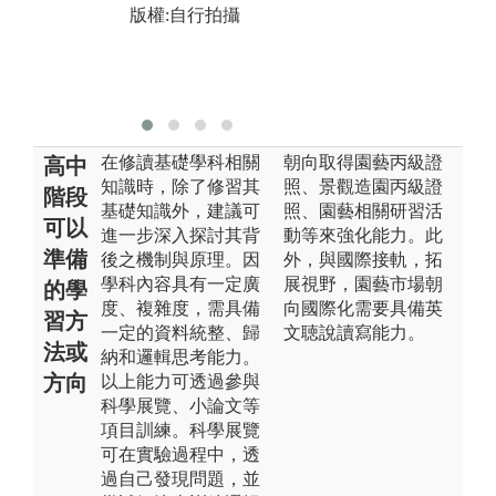
圖解:本系助教
版
版權:自行拍攝
為學生講解實
授
驗課程內容
版權:自行拍攝
在修讀基礎學科相關
朝向取得園藝丙級證
高中
知識時，除了修習其
照、景觀造園丙級證
階段
基礎知識外，建議可
照、園藝相關研習活
可以
進一步深入探討其背
動等來強化能力。此
準備
後之機制與原理。因
外，與國際接軌，拓
學科內容具有一定廣
展視野，園藝市場朝
的學
度、複雜度，需具備
向國際化需要具備英
習方
一定的資料統整、歸
文聴說讀寫能力。
法或
納和邏輯思考能力。
方向
以上能力可透過參與
科學展覽、小論文等
項目訓練。科學展覽
可在實驗過程中，透
過自己發現問題，並