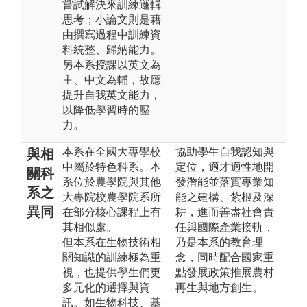
嘗試解決來訓練邏輯
思考；小論文則是藉
由撰寫過程中訓練資
料統整、歸納能力。
另本系授課以英文為
主、中文為輔，故應
提升自我英文能力，
以降低學習時的壓
力。
本系在全國大專學校
協助學生自我認知與
與相
中屬於特色科系。本
定位，適才適性地開
關科
系位於農學院與其他
發潛能並落實專業知
系之
大專院校農學院系所
能之建構、紮根及深
異同
在部分核心課程上有
耕，進而善盡社會責
其相似處。
任與國際產業接軌，
但本系在生物技術相
乃是本系的教育理
關知識的訓練極為重
念，同時配合國家重
視，也提供學生們更
點發展政策推展農村
多元化的選擇與資
再生與地方創生。
訊。如生物科技、基