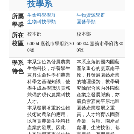
技學系
生命科學
學群
生物資源
學群
所屬
生物科技
學類
園藝
學類
學群
校本部
校本部
所在
校區
60004 嘉義市學府路30
60004 嘉義市學府路30
0號
0號
本系定位為發展農業
本系座落於國內園藝
學系
生物科技，培養學生
產業重心的雲嘉南平
特色
兼具生命科學和農業
原，具發展園藝產業
科學之基礎知識，使
的地理優勢，教學研
學生成為學識與實務
究除配合國內外園藝
兼備的現代農業科技
產業之發展脈動，亦
人才。
肩負雲嘉南平原地區
本系發展著重於生物
園藝產業發展之重
技術於農業的應用，
責，人才培育以園藝
以落實農業生物科技
產業、育種、園產品
產業的發展。因此，
處理、生物技術、都