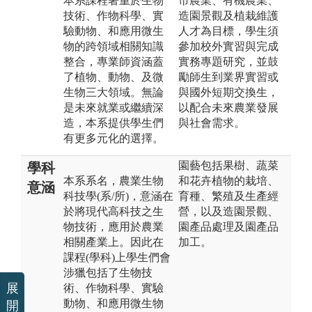
本系課程著重於生物
市農業、有機農業、
技術、作物科學、實
造園景觀及植栽維護
驗動物、和應用微生
人才為目標，學生須
物的跨領域相關知識
參加校外實習與完成
整合，專業師資涵蓋
實務專題研究，並鼓
了植物、動物、及微
勵師生到業界實習或
生物三大領域。無論
與國外短期交換生，
是未來就業或繼續深
以配合未來農業發展
造，本系提供學生們
與社會需求。
有更多元化的選擇。
園藝包括果樹、蔬菜
學科
本系系名，農業生物
和花卉植物的栽培、
意涵
科技學(系/所)，意涵在
育種、繁殖及生產經
於將現代高科技之生
營，以及造園景觀、
物技術，應用於農業
園產品處理及園產品
相關產業上。因此在
加工。
課程(學科)上學生們會
涉獵包括了生物技
展
術、作物科學、實驗
動物、和應用微生物
開