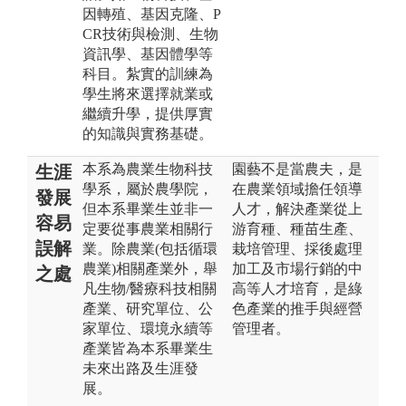
因轉殖、基因克隆、P
CR技術與檢測、生物
資訊學、基因體學等
科目。紮實的訓練為
學生將來選擇就業或
繼續升學，提供厚實
的知識與實務基礎。
本系為農業生物科技
園藝不是當農夫，是
生涯
學系，屬於農學院，
在農業領域擔任領導
發展
但本系畢業生並非一
人才，解決產業從上
容易
定要從事農業相關行
游育種、種苗生產、
誤解
業。除農業(包括循環
栽培管理、採後處理
農業)相關產業外，舉
加工及市場行銷的中
之處
凡生物/醫療科技相關
高等人才培育，是綠
產業、研究單位、公
色產業的推手與經營
家單位、環境永續等
管理者。
產業皆為本系畢業生
未來出路及生涯發
展。