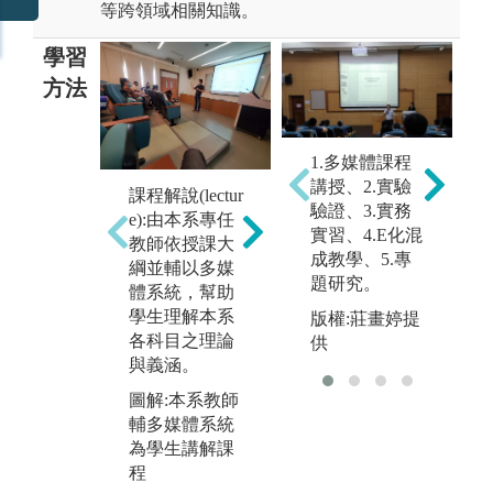
等跨領域相關知識。
學習
方法
1.多媒體課程
講授、2.實驗
課程解說(lectur
實務(實驗)操
驗證、3.實務
e):由本系專任
作(laboratory ex
實習、4.E化混
教師依授課大
ercises)：本系
成教學、5.專
綱並輔以多媒
課程搭配實驗
題研究。
實
體系統，幫助
課程，讓學生
暑
學生理解本系
在專業實驗室
版權:莊畫婷提
依
各科目之理論
進行實際操
供
校
與義涵。
作，如生物技
私
術、基因轉
圖解:本系教師
實
殖、基因克
輔多媒體系統
隆、動物學、
圖
為學生講解課
植物學....等。
進
程