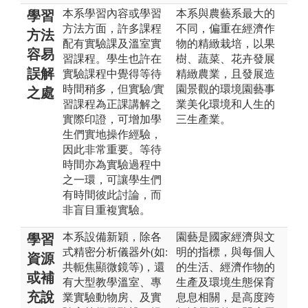
本系學習內容或學習
本系與農藝系最大的
學習
方法方面，許多課程
不同，偏重在經濟作
方法
配有實驗課及溫室實
物的精緻栽培，以果
容易
習課程。學生也許在
樹、蔬菜、花卉發展
誤解
實驗課程中覺得等待
精緻農業，且發展造
時間稍多，但實驗/實
園景觀的環境園藝事
之處
習課程為正課講解之
業美化環境和人生的
實際印證，可增加學
三生產業。
生們實地操作經驗，
因此非常重要。等待
時間亦為實驗過程中
之一環，可讓學生們
有時間彼此討論，而
非盲目重複實驗。
本系設備新穎，除各
園藝是國家經濟與文
學習
式精密分析儀器外(如:
明的指標，與每個人
資源
共軛焦顯微鏡等)，還
的生活、經濟作物的
或補
有大型教學溫室、專
生產及環境生態保育
充說
業實驗動物房、及實
息息相關，是高度跨