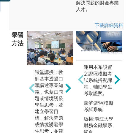
解決問題的財金專業
人才。
下載詳細資料
學習
方法
運用本系設置
課堂講授：教
分組合作學
實
之證照模擬考
師基本透過口
習：主要是由
用
試系統搭配課
頭講述專業知
兩個以上的同
驗
程，輔助學生
識，也藉由問
學形成小組，
融
考取證照。
題或情境誘發
透過彼此的互
軟
圖解:證照模擬
學生思考，並
動與互助，以
學
考試系統
建立學習目
及責任分擔，
衍
標。解決問題
達成共同學習
資
版權:淡江大學
或情境誘發學
的目標。合作
多
財務金融學系
生思考，並建
學習強調「以
擬
網頁