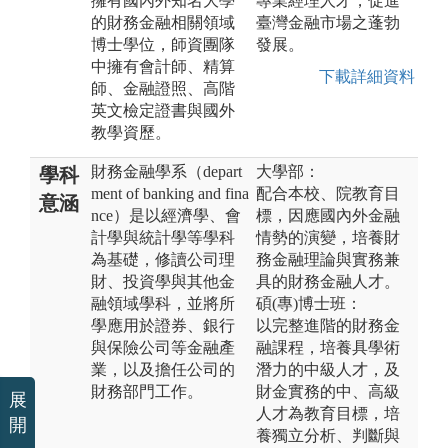
擁有國內外知名大學
專業經理人才，促進
的財務金融相關領域
臺灣金融市場之蓬勃
博士學位，師資團隊
發展。
中擁有會計師、精算
下載詳細資料
師、金融證照、高階
英文檢定證書與國外
教學資歷。
財務金融學系（depart
大學部：
學科
ment of banking and fina
配合本校、院教育目
意涵
nce）是以經濟學、會
標，因應國內外金融
計學與統計學等學科
情勢的演變，培養財
為基礎，修讀公司理
務金融理論與實務兼
財、投資學與其他金
具的財務金融人才。
融領域學科，並將所
碩(專)博士班：
學應用於證券、銀行
以完整進階的財務金
與保險公司等金融產
融課程，培養具學術
業，以及擔任公司的
潛力的中級人才，及
財務部門工作。
財金實務的中、高級
展
人才為教育目標，培
開
養獨立分析、判斷與