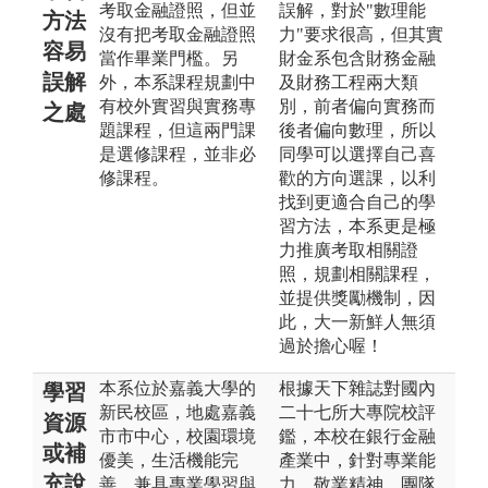
考取金融證照，但並
誤解，對於"數理能
方法
沒有把考取金融證照
力"要求很高，但其實
容易
當作畢業門檻。另
財金系包含財務金融
誤解
外，本系課程規劃中
及財務工程兩大類
有校外實習與實務專
別，前者偏向實務而
之處
題課程，但這兩門課
後者偏向數理，所以
是選修課程，並非必
同學可以選擇自己喜
修課程。
歡的方向選課，以利
找到更適合自己的學
習方法，本系更是極
力推廣考取相關證
照，規劃相關課程，
並提供獎勵機制，因
此，大一新鮮人無須
過於擔心喔！
本系位於嘉義大學的
根據天下雜誌對國內
學習
新民校區，地處嘉義
二十七所大專院校評
資源
市市中心，校園環境
鑑，本校在銀行金融
或補
優美，生活機能完
產業中，針對專業能
充說
善，兼具專業學習與
力、敬業精神、團隊