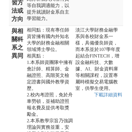
習方
等自我調適能力，以
法或
提升就讀財金系自主
方向
學習能力。
相同點：現有專任師
淡江大學財務金融學
與相
資皆擁有國內外知名
系與各校財金系一
關科
大學的財務金融相關
樣，具備優良師資，
系之
領域博士學位。
而本系並於107學年度
異同
相異點：
起結合FINTECH，增
1.本系師資團隊中擁有
設金融科技、大數
會計師、精算師、金
據、AI、財金資料庫
融證照、高階英文檢
等相關課程，設置專
定證書與國外教學資
屬時模擬交易電腦教
歷。
室，供學生使用。
2.校內考證照，免於舟
下載詳細資料
車勞頓，並補助證照
報名費及提供考取獎
勵金。
2.本系教學宗旨乃強調
理論與實務並重，安