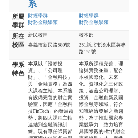
系
財經
學群
財經
學群
所屬
財務金融
學類
財務金融
學類
學群
新民校區
校本部
所在
校區
嘉義市新民路580號
251新北市淡水區英專
路151號
本系以「證券投
本系所課程完善，理
學系
資」、「公司理
論與實務並重，配合
特色
財」、「金融科技」
本校國際化、未來
與「金融實務」為四
化、資訊化之三化政
大課程主軸。本系擁
策，涵蓋公司理財、
有設備完善的財金實
投資、金融創新及國
驗室，因應「金融科
際金融等領域，符合
技FinTech」的發展趨
知識經濟發展之新趨
勢，將四大課程主軸
勢，為了推動國家專
連結到金融資訊訓
業競爭力，致力培育
練。現有專任師資皆
具國際觀的e世代財金