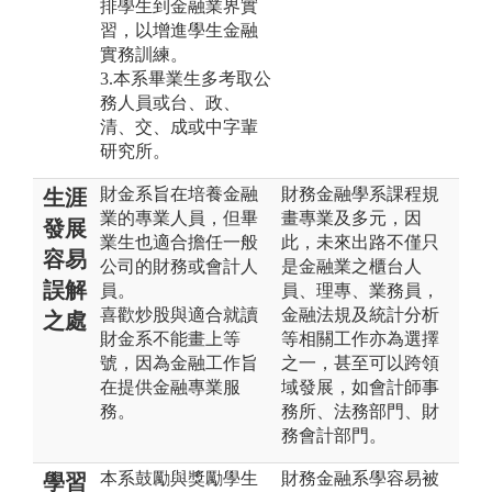
排學生到金融業界實
習，以增進學生金融
實務訓練。
3.本系畢業生多考取公
務人員或台、政、
清、交、成或中字輩
研究所。
財金系旨在培養金融
財務金融學系課程規
生涯
業的專業人員，但畢
畫專業及多元，因
發展
業生也適合擔任一般
此，未來出路不僅只
容易
公司的財務或會計人
是金融業之櫃台人
誤解
員。
員、理專、業務員，
喜歡炒股與適合就讀
金融法規及統計分析
之處
財金系不能畫上等
等相關工作亦為選擇
號，因為金融工作旨
之一，甚至可以跨領
在提供金融專業服
域發展，如會計師事
務。
務所、法務部門、財
務會計部門。
本系鼓勵與獎勵學生
財務金融系學容易被
學習