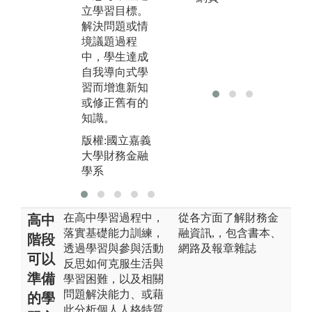
立學習目標。
學習者為中
虛
解決問題或情
心」，提供學
R
境議題過程
生主動思考、
Ma
中，學生達成
相互討論或小
CM
自我導向式學
組練習的機
EX
習而增進新知
會，讓教學不
版
或修正舊有的
再局限於老師
大
知識。
的直接教導。
學
版權:國立嘉義
版權:國立嘉義
大學財務金融
大學財務金融
學系
學系
在高中學習過程中，
從各方面了解財務金
高中
落實基礎能力訓練，
融資訊,，包含書本、
階段
透過學習與參與活動
網路及報章雜誌
可以
反思如何克服生活與
準備
學習困難，以及相關
問題解決能力、或藉
的學
此分析個人人格特質